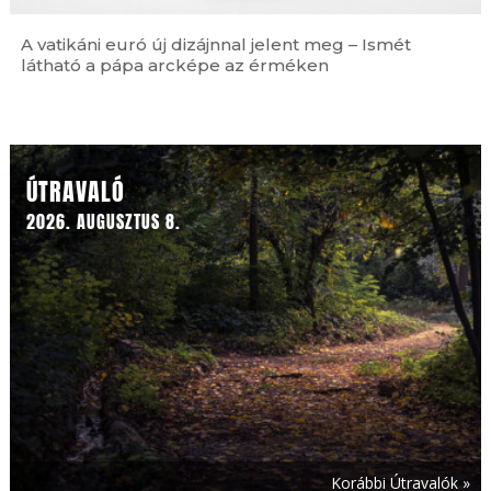
A vatikáni euró új dizájnnal jelent meg – Ismét
látható a pápa arcképe az érméken
Ferences jubileum »
ÚTRAVALÓ
2026. AUGUSZTUS 8.
Korábbi Útravalók »