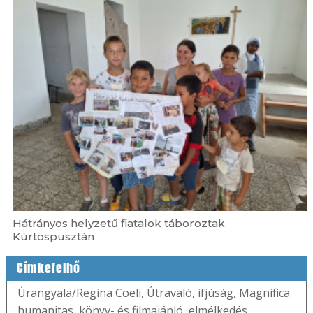
Hátrányos helyzetű fiatalok táboroztak
Kürtöspusztán
Címkefelhő
Úrangyala/Regina Coeli
,
Útravaló
,
ifjúság
,
Magnifica
humanitas
,
könyv- és filmajánló
,
elmélkedés
,