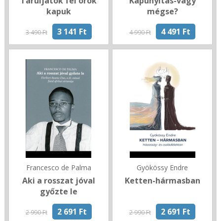
Táruljatok fel örök
Kapunyitás-vagy
kapuk
mégse?
3 141 Ft
4 491 Ft
3 490 Ft
4 990 Ft
Francesco de Palma
Gyökössy Endre
Aki a rosszat jóval
Ketten-hármasban
győzte le
2 691 Ft
2 691 Ft
2 990 Ft
2 990 Ft