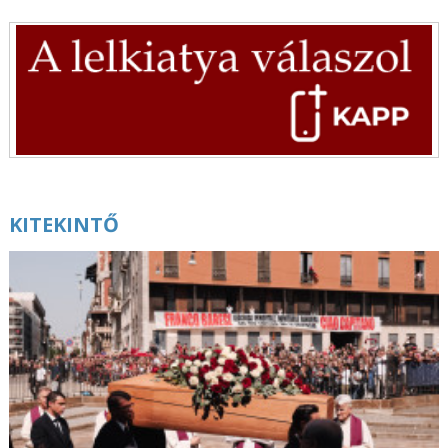
augusztus 7. | 6:00
Szent II. Szixtusz, az Eucharisztia vértanú pápája
augusztus 7. | 5:00
Útravaló – 2026. augusztus 7.
augusztus 7. | 0:01
Mai evangélium – 2026. augusztus 7.
augusztus 6. | 20:05
A szolgálat és a közösség ünnepe –
Nagykovácsi közelében tartják a közép-európai
KITEKINTŐ
cserkésztalálkozót
augusztus 6. | 19:11
Istent az utcákon kell keresni – Börtönviselt
fiatalokat segítő paptól búcsúztak Milánóban
augusztus 6. | 18:27
Giovanni Bellini:
Urunk színeváltozása
augusztus 6. | 17:40
Közösségi gondoskodás néven egyedülálló
képzés indul az Esztergomi Hittudományi
Főiskolán