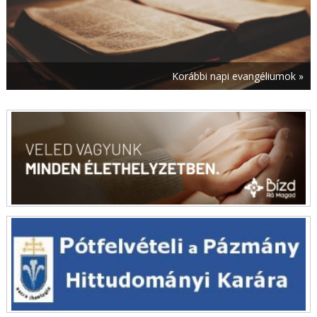
augusztus 7. | 12:37
Bízzatok, én legyőztem a világot! – A szöuli
ifjúsági világtalálkozó himnusza
augusztus 7. | 11:53
Korábbi napi evangéliumok »
A Katolikus Karitász által támogatott ormánsági
gyermekek nyaralhattak Németországban
augusztus 7. | 11:00
Boldog Apor Vilmos püspök közbenjárásáért
imádkoztak Győrben
augusztus 7. | 10:27
Evangéliumi értékeket közvetítsetek! – Leó
pápa üzenetet küldött a SIGNIS
világkongresszusára
augusztus 7. | 9:44
Államtitkári látogatás a Máltai Szeretetszolgálat
Jelenlét Programja monori intézményeiben
augusztus 7. | 9:01
Mohács 500 Veszprémben – Vándorkiállítás
érkezett a Nagyszeminárium udvarára