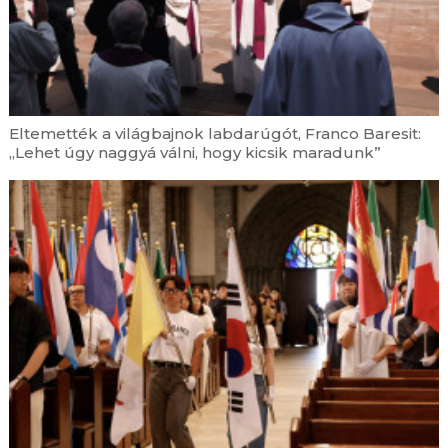
augusztus 6. | 17:05
Leó pápa homíliája Assisiben: A világ akkor újul
meg, ha Krisztust követve mi magunk is
átalakulunk
augusztus 6. | 16:38
Eltemették a világbajnok labdarúgót, Franco Baresit:
Mit keres egy katolikus pap DJ a Budapest Park
„Lehet úgy naggyá válni, hogy kicsik maradunk”
nagyszínpadán?
augusztus 6. | 15:55
Egyedül maradt idős emberek ezreiről
gondoskodik a legnagyobb hőségben a Máltai
Szeretetszolgálat
augusztus 6. | 15:08
Menyhárt M. Teréz nővér: Hűséges maradok
ahhoz az úthoz, amelyre meghívást kaptam
augusztus 6. | 14:20
Püspökként tért vissza az egykori plébános a
resicabányai Havas Boldogasszony-templom
búcsúünnepén
augusztus 6. | 13:34