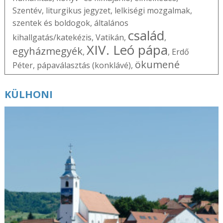
Szentév
,
liturgikus jegyzet
,
lelkiségi mozgalmak
,
szentek és boldogok
,
általános
család
kihallgatás/katekézis
,
Vatikán
,
,
XIV. Leó pápa
egyházmegyék
,
,
Erdő
ökumené
Péter
,
pápaválasztás (konklávé)
,
KÜLHONI