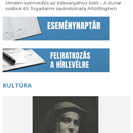
Minden szenvedés az édesanyához kiált – A dunai
svábok 65. fogadalmi zarándoklata Altöttingben
KULTÚRA