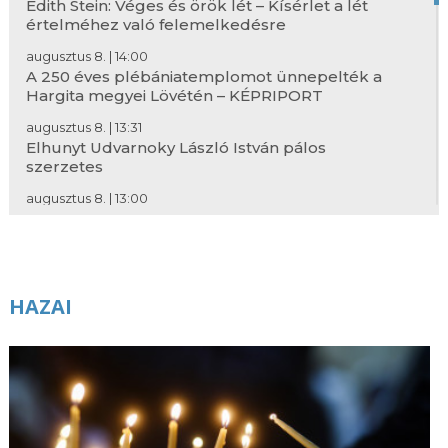
Edith Stein: Véges és örök lét – Kísérlet a lét
értelméhez való felemelkedésre
augusztus 8. | 14:00
A 250 éves plébániatemplomot ünnepelték a
Hargita megyei Lövétén – KÉPRIPORT
augusztus 8. | 13:31
Elhunyt Udvarnoky László István pálos
szerzetes
augusztus 8. | 13:00
Realista metafizika – Visszavonult a szél: Iancu
Laura versei és Mohi Sándor fotói
augusztus 8. | 12:28
Elhunyt Jakos Ottó kisegítő lelkész
HAZAI
augusztus 8. | 12:00
Loyolai Szent Ignác tanácsai nehézség idején
augusztus 8. | 6:00
Szent Domonkos áldozópap
augusztus 8. | 5:00
Útravaló – 2026. augusztus 8.