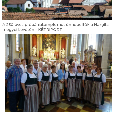
A 250 éves plébániatemplomot ünnepelték a Hargita
megyei Lövétén – KÉPRIPORT