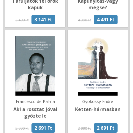
Táruljatok fel örök
Kapunyitás-vagy
kapuk
mégse?
3 141 Ft
4 491 Ft
3 490 Ft
4 990 Ft
Francesco de Palma
Gyökössy Endre
Aki a rosszat jóval
Ketten-hármasban
győzte le
2 691 Ft
2 691 Ft
2 990 Ft
2 990 Ft