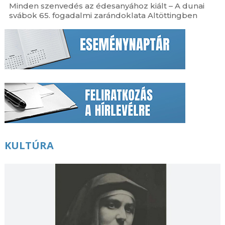
Minden szenvedés az édesanyához kiált – A dunai
svábok 65. fogadalmi zarándoklata Altöttingben
KULTÚRA