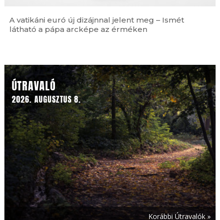
A vatikáni euró új dizájnnal jelent meg – Ismét
látható a pápa arcképe az érméken
Ferences jubileum »
ÚTRAVALÓ
2026. AUGUSZTUS 8.
Korábbi Útravalók »