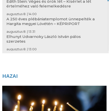
Edith Stein: Véges és örök lét – Kísérlet a lét
értelméhez való felemelkedésre
augusztus 8. | 14:00
A 250 éves plébániatemplomot ünnepelték a
Hargita megyei Lövétén – KÉPRIPORT
augusztus 8. | 13:31
Elhunyt Udvarnoky László István pálos
szerzetes
augusztus 8. | 13:00
Realista metafizika – Visszavonult a szél: Iancu
Laura versei és Mohi Sándor fotói
augusztus 8. | 12:28
Elhunyt Jakos Ottó kisegítő lelkész
HAZAI
augusztus 8. | 12:00
Loyolai Szent Ignác tanácsai nehézség idején
augusztus 8. | 6:00
Szent Domonkos áldozópap
augusztus 8. | 5:00
Útravaló – 2026. augusztus 8.