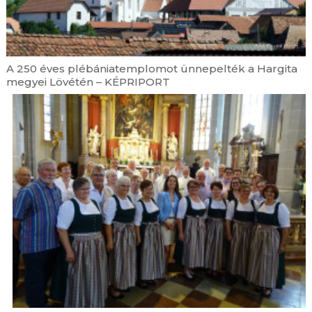
A 250 éves plébániatemplomot ünnepelték a Hargita
megyei Lövétén – KÉPRIPORT