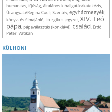
humanitas
,
ifjúság
,
általános kihallgatás/katekézis
,
egyházmegyék
Úrangyala/Regina Coeli
,
Szentév
,
,
XIV. Leó
könyv- és filmajánló
,
liturgikus jegyzet
,
pápa
család
,
pápaválasztás (konklávé)
,
,
Erdő
Péter
,
Vatikán
KÜLHONI