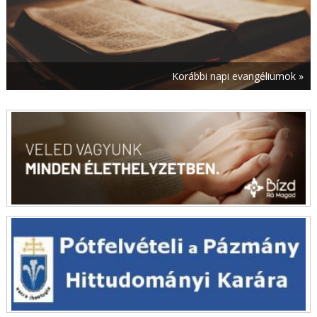
augusztus 7. | 12:37
Bízzatok, én legyőztem a világot! – A szöuli
ifjúsági világtalálkozó himnusza
augusztus 7. | 11:53
Korábbi napi evangéliumok »
A Katolikus Karitász által támogatott ormánsági
gyermekek nyaralhattak Németországban
augusztus 7. | 11:00
Boldog Apor Vilmos püspök közbenjárásáért
imádkoztak Győrben
augusztus 7. | 10:27
Evangéliumi értékeket közvetítsetek! – Leó
pápa üzenetet küldött a SIGNIS
világkongresszusára
augusztus 7. | 9:44
Államtitkári látogatás a Máltai Szeretetszolgálat
Jelenlét Programja monori intézményeiben
augusztus 7. | 9:01
Mohács 500 Veszprémben – Vándorkiállítás
érkezett a Nagyszeminárium udvarára