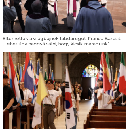
augusztus 6. | 17:05
Leó pápa homíliája Assisiben: A világ akkor újul
meg, ha Krisztust követve mi magunk is
átalakulunk
augusztus 6. | 16:38
Eltemették a világbajnok labdarúgót, Franco Baresit:
Mit keres egy katolikus pap DJ a Budapest Park
„Lehet úgy naggyá válni, hogy kicsik maradunk”
nagyszínpadán?
augusztus 6. | 15:55
Egyedül maradt idős emberek ezreiről
gondoskodik a legnagyobb hőségben a Máltai
Szeretetszolgálat
augusztus 6. | 15:08
Menyhárt M. Teréz nővér: Hűséges maradok
ahhoz az úthoz, amelyre meghívást kaptam
augusztus 6. | 14:20
Püspökként tért vissza az egykori plébános a
resicabányai Havas Boldogasszony-templom
búcsúünnepén
augusztus 6. | 13:34