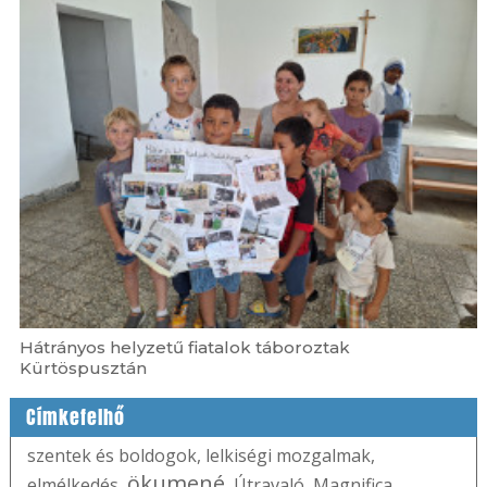
Hátrányos helyzetű fiatalok táboroztak
Kürtöspusztán
Címkefelhő
szentek és boldogok
,
lelkiségi mozgalmak
,
ökumené
elmélkedés
,
,
Útravaló
,
Magnifica