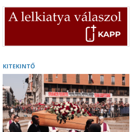
augusztus 7. | 6:00
Szent II. Szixtusz, az Eucharisztia vértanú pápája
augusztus 7. | 5:00
Útravaló – 2026. augusztus 7.
augusztus 7. | 0:01
Mai evangélium – 2026. augusztus 7.
augusztus 6. | 20:05
A szolgálat és a közösség ünnepe –
Nagykovácsi közelében tartják a közép-európai
KITEKINTŐ
cserkésztalálkozót
augusztus 6. | 19:11
Istent az utcákon kell keresni – Börtönviselt
fiatalokat segítő paptól búcsúztak Milánóban
augusztus 6. | 18:27
Giovanni Bellini:
Urunk színeváltozása
augusztus 6. | 17:40
Közösségi gondoskodás néven egyedülálló
képzés indul az Esztergomi Hittudományi
Főiskolán