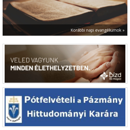
augusztus 7. | 16:00
Teremtésvédelmi kalendárium – Az új
klímatörvény-tervezet szakmai tartalma
augusztus 7. | 15:18
Korábbi napi evangéliumok »
A vatikáni euró új dizájnnal jelent meg – Ismét
látható a pápa arcképe az érméken
augusztus 7. | 14:34
Fiókházat alapítottak a ferencesek Pécsen
augusztus 7. | 13:52
Bérmálkozó fiatalokkal találkozott a temesvári
megyéspüspök Krassóváron
augusztus 7. | 13:10
Egy kisebb városnyi embert látnak el energiával
a Máltai Szeretetszolgálat szociális
naperőművei
augusztus 7. | 12:37
Bízzatok, én legyőztem a világot! – A szöuli
ifjúsági világtalálkozó himnusza
augusztus 7. | 11:53