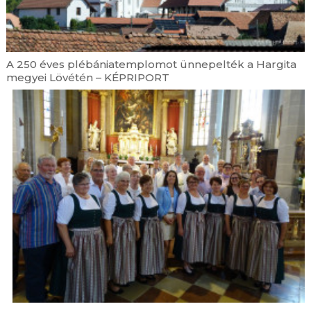
A 250 éves plébániatemplomot ünnepelték a Hargita
megyei Lövétén – KÉPRIPORT