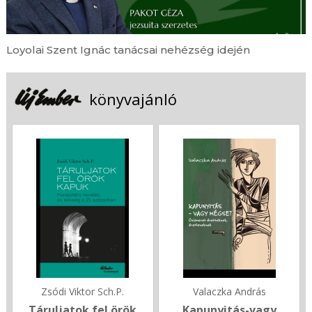
Loyolai Szent Ignác tanácsai nehézség idején
könyvajánló
Zsódi Viktor Sch.P.
Valaczka András
Táruljatok fel örök
Kapunyitás-vagy