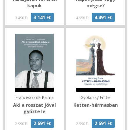
kapuk
mégse?
3 141 Ft
4 491 Ft
3 490 Ft
4 990 Ft
Francesco de Palma
Gyökössy Endre
Aki a rosszat jóval
Ketten-hármasban
győzte le
2 691 Ft
2 691 Ft
2 990 Ft
2 990 Ft