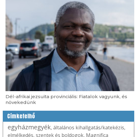
Dél-afrikai jezsuita provinciális: Fiatalok vagyunk, és
növekedünk
Címkefelhő
egyházmegyék
,
általános kihallgatás/katekézis
,
elmélkedés
,
szentek és boldogok
,
Magnifica