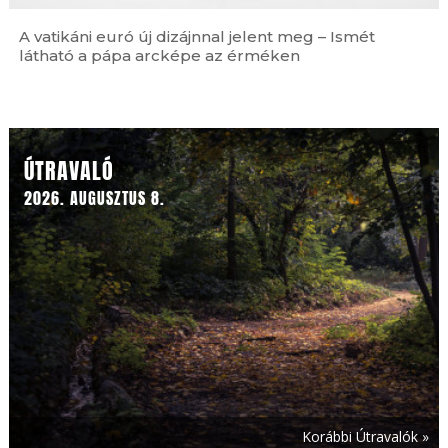
A vatikáni euró új dizájnnal jelent meg – Ismét
látható a pápa arcképe az érméken
Ferences jubileum »
ÚTRAVALÓ
2026. AUGUSZTUS 8.
Korábbi Útravalók »