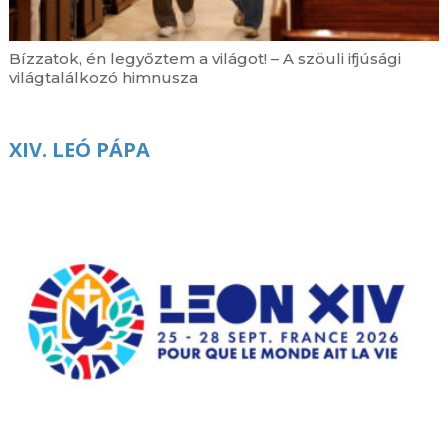
augusztus 6. | 16:38
Mit keres egy katolikus pap DJ a Budapest Park
Bízzatok, én legyőztem a világot! – A szöuli ifjúsági
nagyszínpadán?
világtalálkozó himnusza
augusztus 6. | 15:55
Egyedül maradt idős emberek ezreiről
gondoskodik a legnagyobb hőségben a Máltai
XIV. LEÓ PÁPA
Szeretetszolgálat