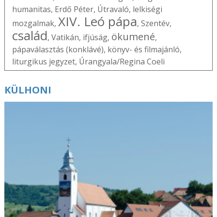
humanitas
,
Erdő Péter
,
Útravaló
,
lelkiségi
XIV. Leó pápa
mozgalmak
,
,
Szentév
,
család
ökumené
,
Vatikán
,
ifjúság
,
,
pápaválasztás (konklávé)
,
könyv- és filmajánló
,
liturgikus jegyzet
,
Úrangyala/Regina Coeli
KÜLHONI