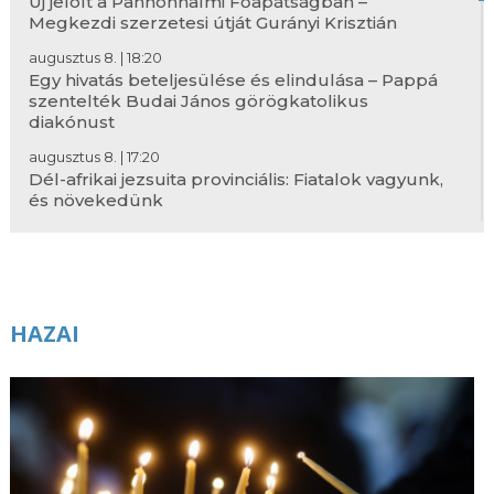
Új jelölt a Pannonhalmi Főapátságban –
Megkezdi szerzetesi útját Gurányi Krisztián
augusztus 8. | 18:20
Egy hivatás beteljesülése és elindulása – Pappá
szentelték Budai János görögkatolikus
diakónust
augusztus 8. | 17:20
Dél-afrikai jezsuita provinciális: Fiatalok vagyunk,
és növekedünk
augusztus 8. | 16:16
Kocsis Fülöp metropolita levele Hegedűs Zsolt
egészségügyi miniszternek
augusztus 8. | 16:00
HAZAI
Az ember Istenhez vezető útja
augusztus 8. | 15:00
Edith Stein: Véges és örök lét – Kísérlet a lét
értelméhez való felemelkedésre
augusztus 8. | 14:00
A 250 éves plébániatemplomot ünnepelték a
Hargita megyei Lövétén – KÉPRIPORT