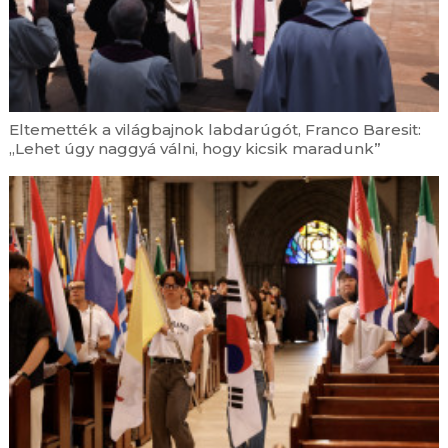
augusztus 7. | 0:01
Mai evangélium – 2026. augusztus 7.
augusztus 6. | 20:05
A szolgálat és a közösség ünnepe –
Nagykovácsi közelében tartják a közép-európai
Eltemették a világbajnok labdarúgót, Franco Baresit:
cserkésztalálkozót
„Lehet úgy naggyá válni, hogy kicsik maradunk”
augusztus 6. | 19:11
Istent az utcákon kell keresni – Börtönviselt
fiatalokat segítő paptól búcsúztak Milánóban
augusztus 6. | 18:27
Giovanni Bellini:
Urunk színeváltozása
augusztus 6. | 17:40
Közösségi gondoskodás néven egyedülálló
képzés indul az Esztergomi Hittudományi
Főiskolán
augusztus 6. | 17:05
Leó pápa homíliája Assisiben: A világ akkor újul
meg, ha Krisztust követve mi magunk is
átalakulunk