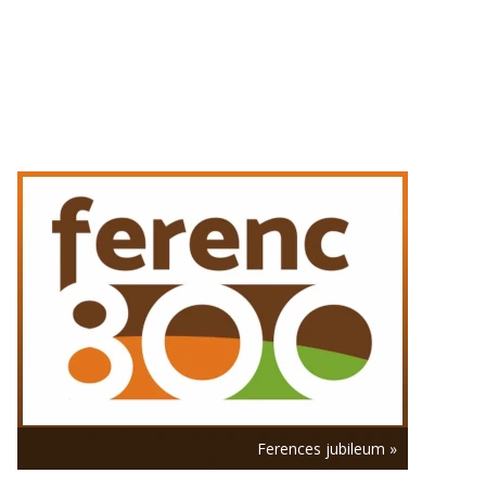
augusztus 6. | 12:48
Harmincadszor imádkoztak
elsőszombati TÉRdeplő rózsafüzért a
Szent István-bazilika előtti téren
augusztus 6. | 12:03
Hátrányos helyzetű fiatalok táboroztak
Kürtöspusztán
augusztus 6. | 11:18
Olaszország 1500 kilométeres Szent
Ferenc-zarándokút-hálózatot nyitott
Leó pápa assisi útja előtt
augusztus 6. | 10:32
Varga László püspök Pécsen: A
szentség nem a bűntelenség, hanem az
Istennel való kapcsolat gyümölcse
augusztus 6. | 9:48
A Szociális Testvérek Társasága
kültagjainak éves lelkigyakorlatát
Ferences jubileum »
tartották Erdélyben