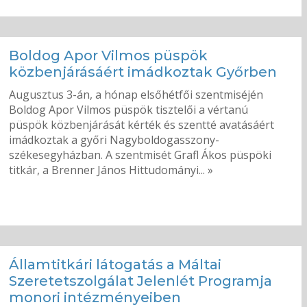
Boldog Apor Vilmos püspök
közbenjárásáért imádkoztak Győrben
Augusztus 3-án, a hónap elsőhétfői szentmiséjén
Boldog Apor Vilmos püspök tisztelői a vértanú
püspök közbenjárását kérték és szentté avatásáért
imádkoztak a győri Nagyboldogasszony-
székesegyházban. A szentmisét Grafl Ákos püspöki
titkár, a Brenner János Hittudományi... »
Államtitkári látogatás a Máltai
Szeretetszolgálat Jelenlét Programja
monori intézményeiben