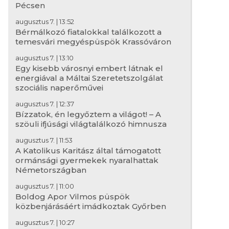
Pécsen
augusztus 7. | 13:52
Bérmálkozó fiatalokkal találkozott a
temesvári megyéspüspök Krassóváron
augusztus 7. | 13:10
Egy kisebb városnyi embert látnak el
energiával a Máltai Szeretetszolgálat
szociális naperőművei
Leó pápa homíliája Assisiben: A vilá
augusztus 7. | 12:37
Krisztust követve mi magunk is áta
Bízzatok, én legyőztem a világot! – A
szöuli ifjúsági világtalálkozó himnusza
augusztus 7. | 11:53
A Katolikus Karitász által támogatott
ormánsági gyermekek nyaralhattak
Németországban
augusztus 7. | 11:00
Boldog Apor Vilmos püspök
közbenjárásáért imádkoztak Győrben
augusztus 7. | 10:27