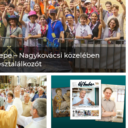
nepe – Nagykovácsi közelében
észtalálkozót