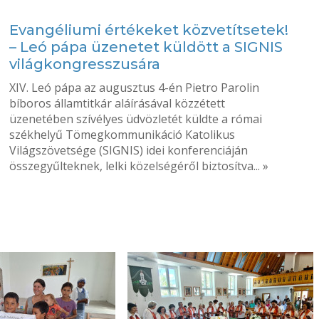
Evangéliumi értékeket közvetítsetek!
– Leó pápa üzenetet küldött a SIGNIS
világkongresszusára
XIV. Leó pápa az augusztus 4-én Pietro Parolin
bíboros államtitkár aláírásával közzétett
üzenetében szívélyes üdvözletét küldte a római
székhelyű Tömegkommunikáció Katolikus
Világszövetsége (SIGNIS) idei konferenciáján
összegyűlteknek, lelki közelségéről biztosítva... »