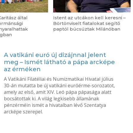
aritász által
Istent az utcákon kell keresni –
ormánsági
Börtönviselt fiatalokat segítő
yaralhattak
paptól búcsúztak Milánóban
ágban
A vatikáni euró új dizájnnal jelent
meg – Ismét látható a pápa arcképe
az érméken
A Vatikáni Filatéliai és Numizmatikai Hivatal július
30-án mutatta be új vatikáni euróérme-sorozatot,
amely az első, amit XIV. Leó pápa pápasága alatt
bocsátottak ki. A világ legkisebb államának
pénzérméin ismét a hivatalban lévő Szentatya
arcképe szerepel.