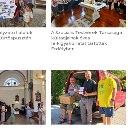
lyzetű fiatalok
A Szociális Testvérek Társasága
Kürtöspusztán
kültagjainak éves
lelkigyakorlatát tartották
Erdélyben