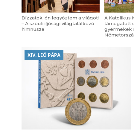
Bízzatok, én legyőztem a világot!
A Katolikus K
– A szöuli ifjúsági világtalálkozó
támogatott 
himnusza
gyermekek n
Németorsz
XIV. LEÓ PÁPA