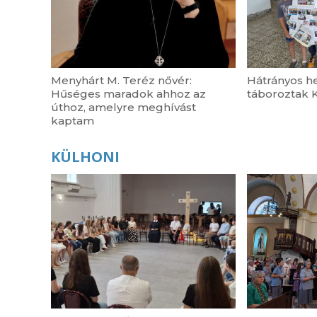
Menyhárt M. Teréz nővér:
Hátrányos he
Hűséges maradok ahhoz az
táboroztak 
úthoz, amelyre meghívást
kaptam
KÜLHONI