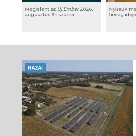
Megjelent az
Új Ember
2026.
Nyissuk m
augusztus 9-i száma
hőség idejé
HAZAI