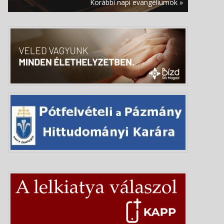
A szolgálat és a közösség ünnepe –
Korábbi napi evangéliumok »
Nagykovácsi közelében tartják a közép-
európai cserkésztalálkozót
augusztus 6. | 19:11
Istent az utcákon kell keresni –
Börtönviselt fiatalokat segítő paptól
búcsúztak Milánóban
augusztus 6. | 18:27
Giovanni Bellini:
Urunk színeváltozása
augusztus 6. | 17:40
Közösségi gondoskodás néven
egyedülálló képzés indul az
Esztergomi Hittudományi Főiskolán
augusztus 6. | 17:05
Leó pápa homíliája Assisiben: A világ
akkor újul meg, ha Krisztust követve mi
magunk is átalakulunk
augusztus 6. | 16:38
Mit keres egy katolikus pap DJ a
Budapest Park nagyszínpadán?