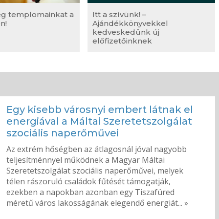
eg templomainkat a
Itt a szívünk! –
n!
Ajándékkönyvekkel
kedveskedünk új
előfizetőinknek
Egy kisebb városnyi embert látnak el
energiával a Máltai Szeretetszolgálat
szociális naperőművei
Az extrém hőségben az átlagosnál jóval nagyobb
teljesítménnyel működnek a Magyar Máltai
Szeretetszolgálat szociális naperőművei, melyek
télen rászoruló családok fűtését támogatják,
ezekben a napokban azonban egy Tiszafüred
méretű város lakosságának elegendő energiát... »