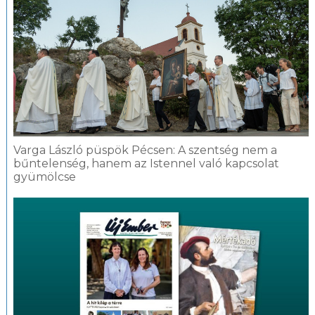
Varga László püspök Pécsen: A szentség nem a
bűntelenség, hanem az Istennel való kapcsolat
gyümölcse