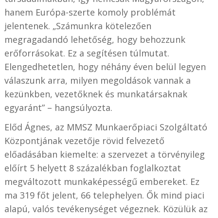
hanem Európa-szerte komoly problémát
jelentenek. „Számunkra kötelezően
megragadandó lehetőség, hogy behozzunk
erőforrásokat. Ez a segítésen túlmutat.
Elengedhetetlen, hogy néhány éven belül legyen
válaszunk arra, milyen megoldások vannak a
kezünkben, vezetőknek és munkatársaknak
egyaránt” – hangsúlyozta.
Előd Ágnes, az MMSZ Munkaerőpiaci Szolgáltató
Központjának vezetője rövid felvezető
előadásában kiemelte: a szervezet a törvényileg
előírt 5 helyett 8 százalékban foglalkoztat
megváltozott munkaképességű embereket. Ez
ma 319 főt jelent, 66 telephelyen. Ők mind piaci
alapú, valós tevékenységet végeznek. Közülük az