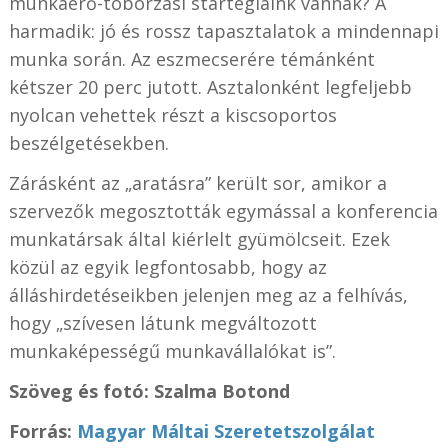
munkaerő-toborzási startégiáink vannak? A
harmadik: jó és rossz tapasztalatok a mindennapi
munka során. Az eszmecserére témánként
kétszer 20 perc jutott. Asztalonként legfeljebb
nyolcan vehettek részt a kiscsoportos
beszélgetésekben.
Zárásként az „aratásra” került sor, amikor a
szervezők megosztották egymással a konferencia
munkatársak által kiérlelt gyümölcseit. Ezek
közül az egyik legfontosabb, hogy az
álláshirdetéseikben jelenjen meg az a felhívás,
hogy „szívesen látunk megváltozott
munkaképességű munkavállalókat is”.
Szöveg és fotó:
Szalma Botond
Forrás:
Magyar Máltai Szeretetszolgálat