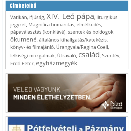
Címkefelhő
XIV. Leó pápa
Vatikán
,
ifjúság
,
,
liturgikus
jegyzet
,
Magnifica humanitas
,
elmélkedés
,
pápaválasztás (konklávé)
,
szentek és boldogok
,
ökumené
,
általános kihallgatás/katekézis
,
könyv- és filmajánló
,
Úrangyala/Regina Coeli
,
család
lelkiségi mozgalmak
,
Útravaló
,
,
Szentév
,
egyházmegyék
Erdő Péter
,