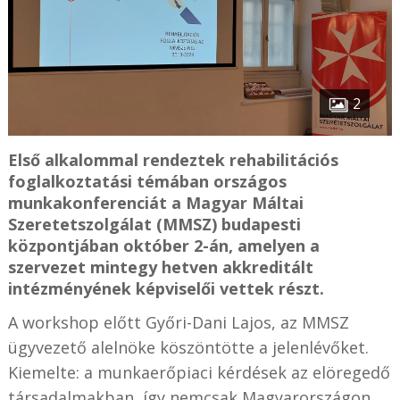
2
Első alkalommal rendeztek rehabilitációs
foglalkoztatási témában országos
munkakonferenciát a Magyar Máltai
Szeretetszolgálat (MMSZ) budapesti
központjában október 2-án, amelyen a
szervezet mintegy hetven akkreditált
intézményének képviselői vettek részt.
A workshop előtt Győri-Dani Lajos, az MMSZ
ügyvezető alelnöke köszöntötte a jelenlévőket.
Kiemelte: a munkaerőpiaci kérdések az elöregedő
társadalmakban, így nemcsak Magyarországon,