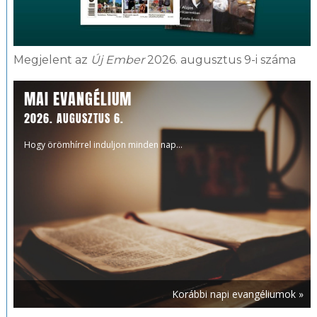
Megjelent az
Új Ember
2026. augusztus 9-i száma
MAI EVANGÉLIUM
2026. AUGUSZTUS 6.
Hogy örömhírrel induljon minden nap...
Korábbi napi evangéliumok »