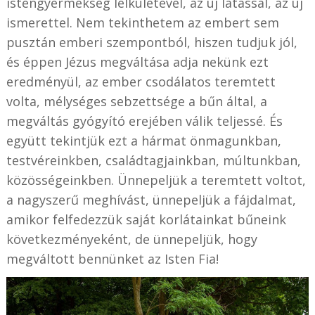
istengyermekség lelkületével, az új látással, az új
ismerettel. Nem tekinthetem az embert sem
pusztán emberi szempontból, hiszen tudjuk jól,
és éppen Jézus megváltása adja nekünk ezt
eredményül, az ember csodálatos teremtett
volta, mélységes sebzettsége a bűn által, a
megváltás gyógyító erejében válik teljessé. És
együtt tekintjük ezt a hármat önmagunkban,
testvéreinkben, családtagjainkban, múltunkban,
közösségeinkben. Ünnepeljük a teremtett voltot,
a nagyszerű meghívást, ünnepeljük a fájdalmat,
amikor felfedezzük saját korlátainkat bűneink
következményeként, de ünnepeljük, hogy
megváltott bennünket az Isten Fia!