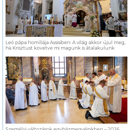
Leó pápa homíliája Assisiben: A világ akkor újul meg,
ha Krisztust követve mi magunk is átalakulunk
Személyi változások egyházmegyéinkben – 2026