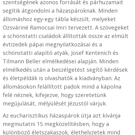
szentségének azonos forrását és párhuzamait
segítik átgondolni a házaspároknak. Minden
állomáshoz egy-egy tábla készült, melyeket
Ozsváriné Ramocsai Imri tervezett. A szövegeket
a schönstatti családok állították össze az elmúlt
évtizedek pápai megnyilatkozásai és a
schönstatti alapító atyák, Josef Kentenich és
Tilmann Beller elmélkedései alapján. Minden
elmélkedés után a beszélgetést segítő kérdések
és életpéldák is olvashatók a kiadványban. Az
állomásokon felállított padok mind a kápolna
felé néznek, kifejezve, hogy szeretetünk
megújulását, mélyülését Jézustól várjuk.
Az eucharisztikus házaspárok útja azt kívánja
megmutatni 15 megközelítésben, hogy a
különböző életszakaszok, élethelyzetek mind