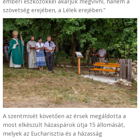
emberi eszközökkel akarjuk megvívni, hanem a
szövetség erejében, a Lélek erejében.”
A szentmisét követően az érsek megáldotta a
most elkészült házaspárok útja 15 állomását,
melyek az Eucharisztia és a házasság