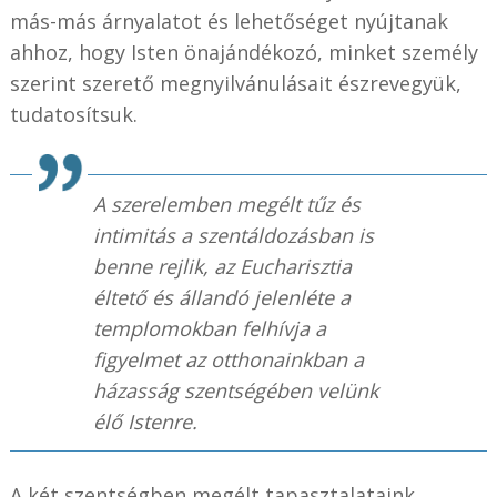
más-más árnyalatot és lehetőséget nyújtanak
ahhoz, hogy Isten önajándékozó, minket személy
szerint szerető megnyilvánulásait észrevegyük,
tudatosítsuk.
A szerelemben megélt tűz és
intimitás a szentáldozásban is
benne rejlik, az Eucharisztia
éltető és állandó jelenléte a
templomokban felhívja a
figyelmet az otthonainkban a
házasság szentségében velünk
élő Istenre.
A két szentségben megélt tapasztalataink