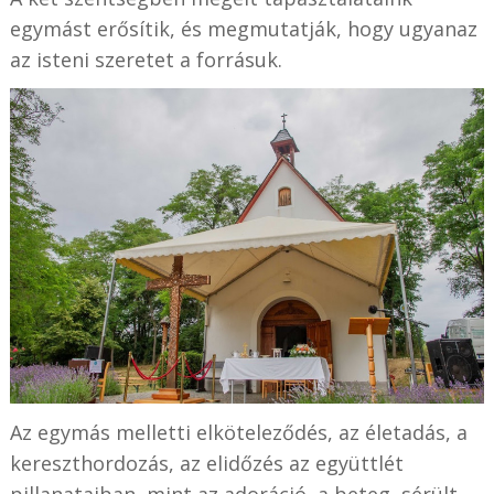
egymást erősítik, és megmutatják, hogy ugyanaz
az isteni szeretet a forrásuk.
Az egymás melletti elköteleződés, az életadás, a
kereszthordozás, az elidőzés az együttlét
pillanataiban, mint az adoráció, a beteg, sérült