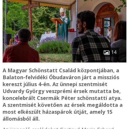
14
A Magyar Schönstatt Család központjában, a
Balaton-felvidéki Óbudaváron járt a missziós
kereszt július 4-én. Az ünnepi szentmisét
Udvardy György veszprémi érsek mutatta be,
koncelebrált Csermák Péter schönstatti atya.
A szentmisét követően az érsek megáldotta a
most elkészült házaspárok útját, amely 15
állomásból áll.