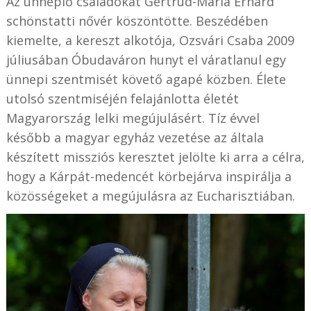
Az ünneplő családokat Gertrud-Maria Erhard
schönstatti nővér köszöntötte. Beszédében
kiemelte, a kereszt alkotója, Ozsvári Csaba 2009
júliusában Óbudaváron hunyt el váratlanul egy
ünnepi szentmisét követő agapé közben. Élete
utolsó szentmiséjén felajánlotta életét
Magyarország lelki megújulásért. Tíz évvel
később a magyar egyház vezetése az általa
készített missziós keresztet jelölte ki arra a célra,
hogy a Kárpát-medencét körbejárva inspirálja a
közösségeket a megújulásra az Eucharisztiában.