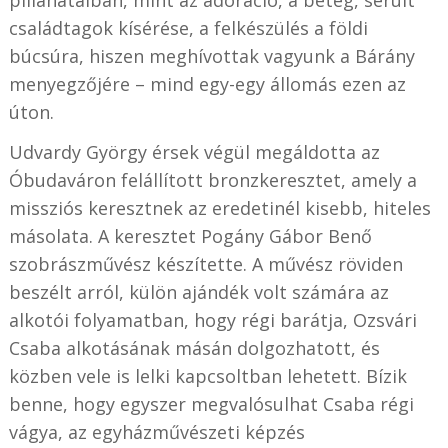
családtagok kísérése, a felkészülés a földi
búcsúra, hiszen meghívottak vagyunk a Bárány
menyegzőjére – mind egy-egy állomás ezen az
úton.
Udvardy György érsek végül megáldotta az
Óbudaváron felállított bronzkeresztet, amely a
missziós keresztnek az eredetinél kisebb, hiteles
másolata. A keresztet Pogány Gábor Benő
szobrászművész készítette. A művész röviden
beszélt arról, külön ajándék volt számára az
alkotói folyamatban, hogy régi barátja, Ozsvári
Csaba alkotásának másán dolgozhatott, és
közben vele is lelki kapcsoltban lehetett. Bízik
benne, hogy egyszer megvalósulhat Csaba régi
vágya, az egyházművészeti képzés