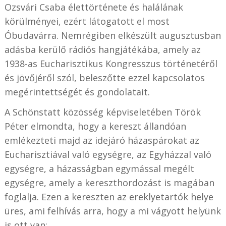
Ozsvári Csaba élettörténete és halálának
körülményei, ezért látogatott el most
Óbudavárra. Nemrégiben elkészült augusztusban
adásba kerülő rádiós hangjátékába, amely az
1938-as Eucharisztikus Kongresszus történetéről
és jövőjéről szól, beleszőtte ezzel kapcsolatos
megérintettségét és gondolatait.
A Schönstatt közösség képviseletében Török
Péter elmondta, hogy a kereszt állandóan
emlékezteti majd az idejáró házaspárokat az
Eucharisztiával való egységre, az Egyházzal való
egységre, a házasságban egymással megélt
egységre, amely a kereszthordozást is magában
foglalja. Ezen a kereszten az ereklyetartók helye
üres, ami felhívás arra, hogy a mi vágyott helyünk
is ott van: