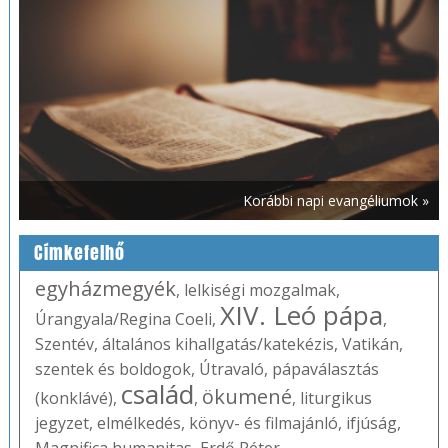
Korábbi napi evangéliumok »
Címkefelhő
egyházmegyék
,
lelkiségi mozgalmak
,
XIV. Leó pápa
Úrangyala/Regina Coeli
,
,
Szentév
,
általános kihallgatás/katekézis
,
Vatikán
,
szentek és boldogok
,
Útravaló
,
pápaválasztás
család
ökumené
(konklávé)
,
,
,
liturgikus
jegyzet
,
elmélkedés
,
könyv- és filmajánló
,
ifjúság
,
Magnifica humanitas
,
Erdő Péter