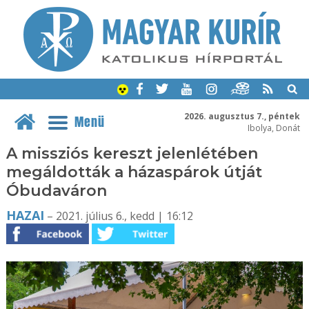
2026. augusztus 7., péntek
Menü
Ibolya, Donát
A missziós kereszt jelenlétében
megáldották a házaspárok útját
Óbudaváron
HAZAI
– 2021. július 6., kedd | 16:12