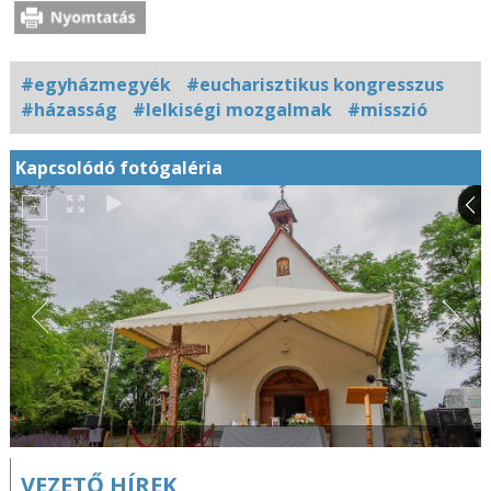
#egyházmegyék
#eucharisztikus kongresszus
#házasság
#lelkiségi mozgalmak
#misszió
Kapcsolódó fotógaléria
VEZETŐ HÍREK