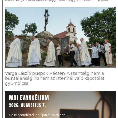
Varga László püspök Pécsen: A szentség nem a
bűntelenség, hanem az Istennel való kapcsolat
gyümölcse
MAI EVANGÉLIUM
2026. AUGUSZTUS 7.
Hogy örömhírrel induljon minden nap...