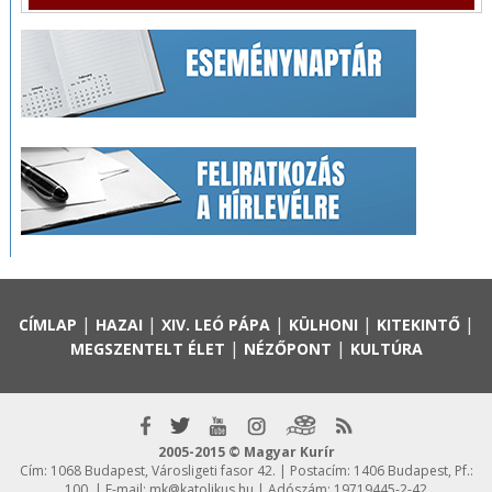
|
|
|
|
|
CÍMLAP
HAZAI
XIV. LEÓ PÁPA
KÜLHONI
KITEKINTŐ
|
|
MEGSZENTELT ÉLET
NÉZŐPONT
KULTÚRA
2005-2015 © Magyar Kurír
Cím: 1068 Budapest, Városligeti fasor 42. | Postacím: 1406 Budapest, Pf.:
100. | E-mail:
mk@katolikus.hu
| Adószám: 19719445-2-42