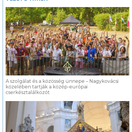
A szolgálat és a közösség ünnepe – Nagykovácsi
közelében tartják a közép-európai
cserkésztalálkozót