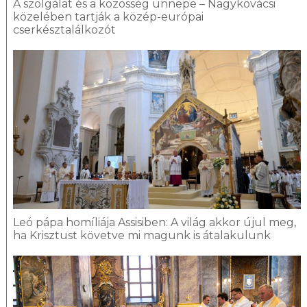
A szolgálat és a közösség ünnepe – Nagykovácsi
közelében tartják a közép-európai
cserkésztalálkozót
Leó pápa homíliája Assisiben: A világ akkor újul meg,
ha Krisztust követve mi magunk is átalakulunk