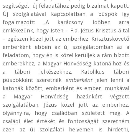
segítséget, új feladatához pedig bizalmat kapott.
Új szolgálatával kapcsolatban a püspök így
fogalmazott: „A karácsonyi időben arra
emlékezünk, hogy Isten – Fia, Jézus Krisztus által
– egészen közel jött az emberhez. Krisztuskövető
emberként ebben az új szolgálatomban az a
feladatom, hogy én is közel kerüljek a rám bízott
emberekhez, a Magyar Honvédség katonáihoz és
a tábori lelkészekhez. Katolikus tábori
püspökként szeretnék
emberként
jelen lenni a
katonák között; emberként és emberi munkával
a Magyar Honvédség hazánkért végzett
szolgálatában. Jézus közel jött az emberhez,
olyannyira, hogy családban született meg. A
családi élet értékét és fontosságát szeretném
ezen az új szolgálati helyemen is hirdetni,