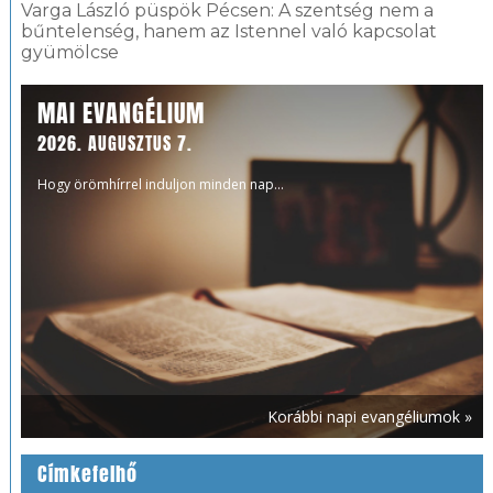
Varga László püspök Pécsen: A szentség nem a
bűntelenség, hanem az Istennel való kapcsolat
gyümölcse
MAI EVANGÉLIUM
2026. AUGUSZTUS 7.
Hogy örömhírrel induljon minden nap...
Korábbi napi evangéliumok »
Címkefelhő