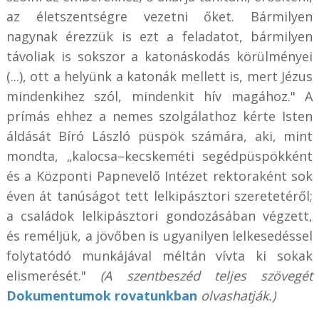
az életszentségre vezetni őket. Bármilyen
nagynak érezzük is ezt a feladatot, bármilyen
távoliak is sokszor a katonáskodás körülményei
(...), ott a helyünk a katonák mellett is, mert Jézus
mindenkihez szól, mindenkit hív magához." A
prímás ehhez a nemes szolgálathoz kérte Isten
áldását Bíró László püspök számára, aki, mint
mondta, „kalocsa–kecskeméti segédpüspökként
és a Központi Papnevelő Intézet rektoraként sok
éven át tanúságot tett lelkipásztori szeretetéről;
a családok lelkipásztori gondozásában végzett,
és reméljük, a jövőben is ugyanilyen lelkesedéssel
folytatódó munkájával méltán vívta ki sokak
elismerését."
(A szentbeszéd teljes szövegét
Dokumentumok rovatunkban
olvashatják.)