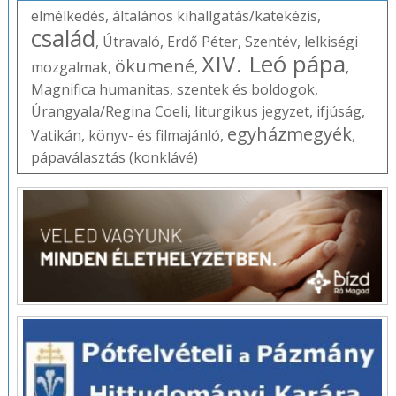
elmélkedés
,
általános kihallgatás/katekézis
,
család
,
Útravaló
,
Erdő Péter
,
Szentév
,
lelkiségi
XIV. Leó pápa
ökumené
mozgalmak
,
,
,
Magnifica humanitas
,
szentek és boldogok
,
Úrangyala/Regina Coeli
,
liturgikus jegyzet
,
ifjúság
,
egyházmegyék
Vatikán
,
könyv- és filmajánló
,
,
pápaválasztás (konklávé)