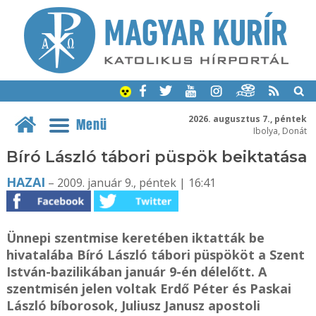
2026. augusztus 7., péntek
Menü
Ibolya, Donát
Bíró László tábori püspök beiktatása
HAZAI
– 2009. január 9., péntek | 16:41
Ünnepi szentmise keretében iktatták be
hivatalába Bíró László tábori püspököt a Szent
István-bazilikában január 9-én délelőtt. A
szentmisén jelen voltak Erdő Péter és Paskai
László bíborosok, Juliusz Janusz apostoli