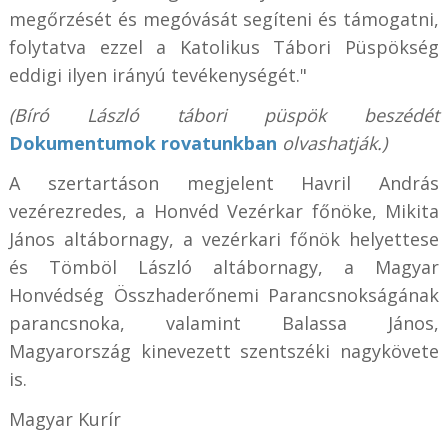
megőrzését és megóvását segíteni és támogatni,
folytatva ezzel a Katolikus Tábori Püspökség
eddigi ilyen irányú tevékenységét."
(Bíró László tábori püspök beszédét
Dokumentumok rovatunkban
olvashatják.)
A szertartáson megjelent Havril András
vezérezredes, a Honvéd Vezérkar főnöke, Mikita
János
altábornagy, a vezérkari főnök helyettese
és
Tömböl László altábornagy, a Magyar
Honvédség Összhaderőnemi Parancsnokságának
parancsnoka,
valamint Balassa János,
Magyarország kinevezett szentszéki nagykövete
is.
Magyar Kurír