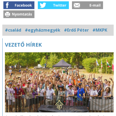
#család
#egyházmegyék
#Erdő Péter
#MKPK
VEZETŐ HÍREK