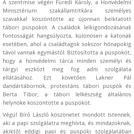
A szentmise végén
Füredi Károly, a Honvédelmi
Minisztérium szakállamtitkára személyes
szavakkal köszöntötte az újonnan beiktatott
tábori püspököt. A családok lelkigondozásának
fontosságát hangsúlyozta, különösen a katonák
esetében, ahol a családtagok sokszor hónapokig
távol vannak egymástól. Biztosította a püspököt,
hogy a honvédelmi tárca minden személyi és
tárgyi eszközt meg fog adni szolgálata
ellátásához. Ezt követően Lakner Pál
dandártábornok, protestáns tábori püspök és
Berta Tibor, a tábori lelkészség általános
helynöke köszöntötte a püspököt.
Végül Bíró László köszönetet mondott Istennek,
aki a papi szolgálatra meghívta, és mindazoknak,
akiktől eddigi papi és püspöki szolgálatában