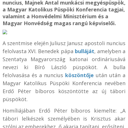
nuncius, Majnek Antal munkácsi megyéspüspök,
a Magyar Katolikus Püspöki Konferencia tagjai,
valamint a Honvédelmi Minisztérium és a
Magyar Honvédség magas rangú képviselői.
A szentmise elején Juliusz Janusz apostoli nuncius
felolvasta XVI. Benedek pápa
bulláját
, amelyben a
Szentatya Magyarország katonai ordináriusává
nevezi ki Bíró László püspököt. A bulla
felolvasása és a nuncius
köszöntője
után után a
Magyar Katolikus Püspöki Konferencia nevében
Erdő Péter bíboros köszöntötte az új tábori
püspököt.
Homíliájában Erdő Péter bíboros kiemelte: „A
tábori lelkészek személyében is Krisztus akar
szólni az emberekhez, ő akarja tanítani, erősíteni,