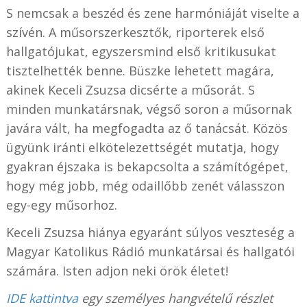
S nemcsak a beszéd és zene harmóniáját viselte a
szívén. A műsorszerkesztők, riporterek első
hallgatójukat, egyszersmind első kritikusukat
tisztelhették benne. Büszke lehetett magára,
akinek Keceli Zsuzsa dicsérte a műsorát. S
minden munkatársnak, végső soron a műsornak
javára vált, ha megfogadta az ő tanácsát. Közös
ügyünk iránti elkötelezettségét mutatja, hogy
gyakran éjszaka is bekapcsolta a számítógépet,
hogy még jobb, még odaillőbb zenét válasszon
egy-egy műsorhoz.
Keceli Zsuzsa hiánya egyaránt súlyos veszteség a
Magyar Katolikus Rádió munkatársai és hallgatói
számára. Isten adjon neki örök életet!
IDE kattintva
egy személyes hangvételű részlet