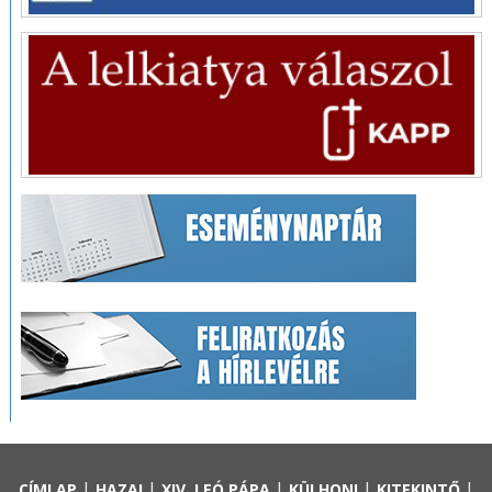
|
|
|
|
|
CÍMLAP
HAZAI
XIV. LEÓ PÁPA
KÜLHONI
KITEKINTŐ