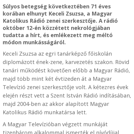
Súlyos betegség következtében 71 éves
korában elhunyt Keceli Zsuzsa, a Magyar
Katolikus Rádió zenei szerkesztője. A rádió
október 12-én közzétett nekrológjában
tudatta a hírt, és emlékezett meg méltó
módon munkásságáról.
Keceli Zsuzsa az egri tanárképző főiskolán
diplomázott ének-zene, karvezetés szakon. Rövid
tanári működést követően előbb a Magyar Rádió,
majd több mint két évtizeden át a Magyar
Televízió zenei szerkesztője volt. A kétezres évek
elején részt vett a Szent István Rádió indításában,
majd 2004-ben az akkor alapított Magyar
Katolikus Rádió munkatársa lett.
A Magyar Televízióban végzett munkáját
tizenhárom alkalommal ismerték el nívódíjjal.