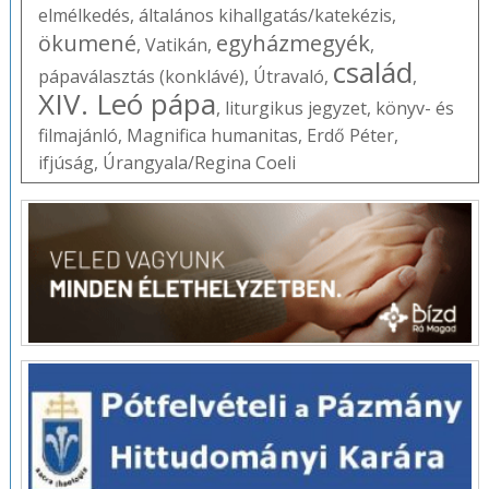
elmélkedés
,
általános kihallgatás/katekézis
,
ökumené
egyházmegyék
,
Vatikán
,
,
család
pápaválasztás (konklávé)
,
Útravaló
,
,
XIV. Leó pápa
,
liturgikus jegyzet
,
könyv- és
filmajánló
,
Magnifica humanitas
,
Erdő Péter
,
ifjúság
,
Úrangyala/Regina Coeli