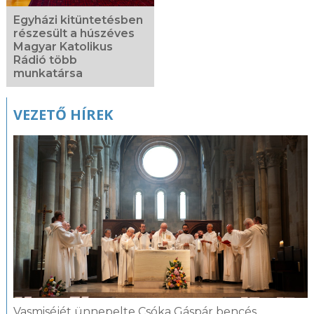
Egyházi kitüntetésben
részesült a húszéves
Magyar Katolikus
Rádió több
munkatársa
VEZETŐ HÍREK
Vasmiséjét ünnepelte Csóka Gáspár bencés