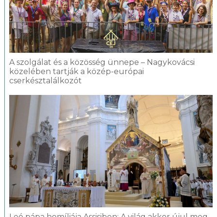
A szolgálat és a közösség ünnepe – Nagykovácsi
közelében tartják a közép-európai
cserkésztalálkozót
Leó pápa homíliája Assisiben: A világ akkor újul meg,