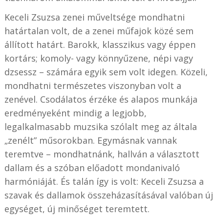
Keceli Zsuzsa zenei műveltsége mondhatni
határtalan volt, de a zenei műfajok közé sem
állított határt. Barokk, klasszikus vagy éppen
kortárs; komoly- vagy könnyűzene, népi vagy
dzsessz – számára egyik sem volt idegen. Közeli,
mondhatni természetes viszonyban volt a
zenével. Csodálatos érzéke és alapos munkája
eredményeként mindig a legjobb,
legalkalmasabb muzsika szólalt meg az általa
„zenélt” műsorokban. Egymásnak vannak
teremtve – mondhatnánk, hallván a választott
dallam és a szóban előadott mondanivaló
harmóniáját. És talán így is volt: Keceli Zsuzsa a
szavak és dallamok összeházasításával valóban új
egységet, új minőséget teremtett.