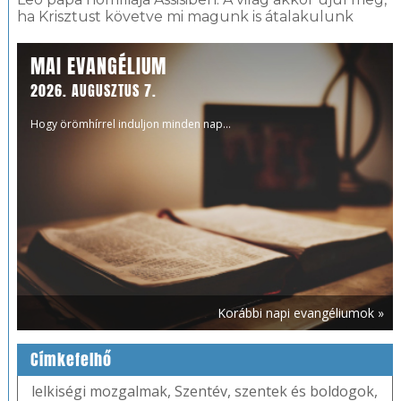
ha Krisztust követve mi magunk is átalakulunk
MAI EVANGÉLIUM
2026. AUGUSZTUS 7.
Hogy örömhírrel induljon minden nap...
Korábbi napi evangéliumok »
Címkefelhő
lelkiségi mozgalmak
,
Szentév
,
szentek és boldogok
,