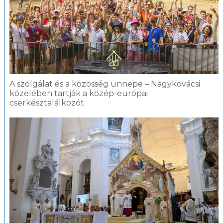
A szolgálat és a közösség ünnepe – Nagykovácsi
közelében tartják a közép-európai
cserkésztalálkozót