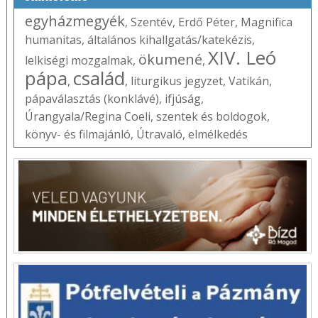
egyházmegyék
,
Szentév
,
Erdő Péter
,
Magnifica
humanitas
,
általános kihallgatás/katekézis
,
XIV. Leó
ökumené
lelkiségi mozgalmak
,
,
pápa
család
,
,
liturgikus jegyzet
,
Vatikán
,
pápaválasztás (konklávé)
,
ifjúság
,
Úrangyala/Regina Coeli
,
szentek és boldogok
,
könyv- és filmajánló
,
Útravaló
,
elmélkedés