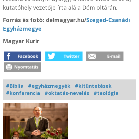
kutatóhely vezetője írta alá a Dóm oltárán.
Forrás és fotó: delmagyar.hu/
Szeged-Csanádi
Egyházmegye
Magyar Kurír
#Biblia
#egyházmegyék
#kitüntetések
#konferencia
#oktatás-nevelés
#teológia
Kapcsolódó
fotógaléria