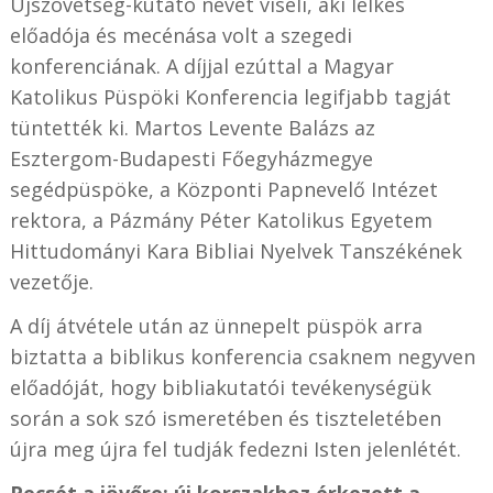
Újszövetség-kutató nevét viseli, aki lelkes
előadója és mecénása volt a szegedi
konferenciának. A díjjal ezúttal a Magyar
Katolikus Püspöki Konferencia legifjabb tagját
tüntették ki. Martos Levente Balázs az
Esztergom-Budapesti Főegyházmegye
segédpüspöke, a Központi Papnevelő Intézet
rektora, a Pázmány Péter Katolikus Egyetem
Hittudományi Kara Bibliai Nyelvek Tanszékének
vezetője.
A díj átvétele után az ünnepelt püspök arra
biztatta a biblikus konferencia csaknem negyven
előadóját, hogy bibliakutatói tevékenységük
során a sok szó ismeretében és tiszteletében
újra meg újra fel tudják fedezni Isten jelenlétét.