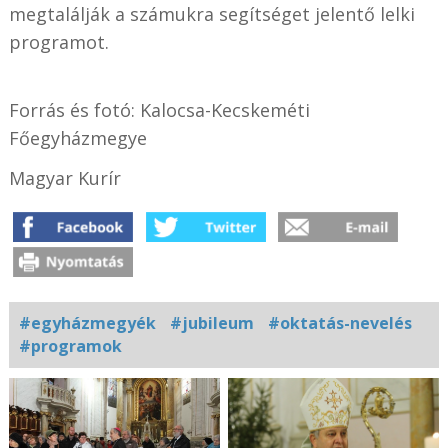
megtalálják a számukra segítséget jelentő lelki
programot.
Forrás és fotó: Kalocsa-Kecskeméti
Főegyházmegye
Magyar Kurír
#egyházmegyék
#jubileum
#oktatás-nevelés
#programok
Kapcsolódó
fotógaléria