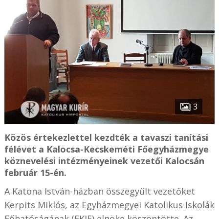
3
Közös értekezlettel kezdték a tavaszi tanítási
félévet a Kalocsa-Kecskeméti Főegyházmegye
köznevelési intézményeinek vezetői Kalocsán
február 15-én.
A Katona István-házban összegyűlt vezetőket
Kerpits Miklós, az Egyházmegyei Katolikus Iskolák
Főhatóságának (EKIF) elnöke köszöntötte. Az