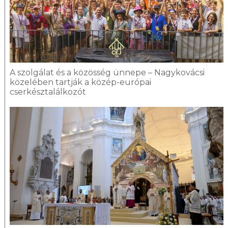
A szolgálat és a közösség ünnepe – Nagykovácsi
közelében tartják a közép-európai
cserkésztalálkozót