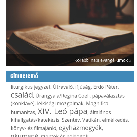
Korábbi napi evangéliumok »
Címkefelhő
liturgikus jegyzet
,
Útravaló
,
ifjúság
,
Erdő Péter
,
család
,
Úrangyala/Regina Coeli
,
pápaválasztás
(konklávé)
,
lelkiségi mozgalmak
,
Magnifica
XIV. Leó pápa
humanitas
,
,
általános
kihallgatás/katekézis
,
Szentév
,
Vatikán
,
elmélkedés
,
egyházmegyék
könyv- és filmajánló
,
,
ökumené
,
szentek és boldogok