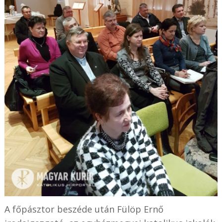
A főpásztor beszéde után Fülöp Ernő