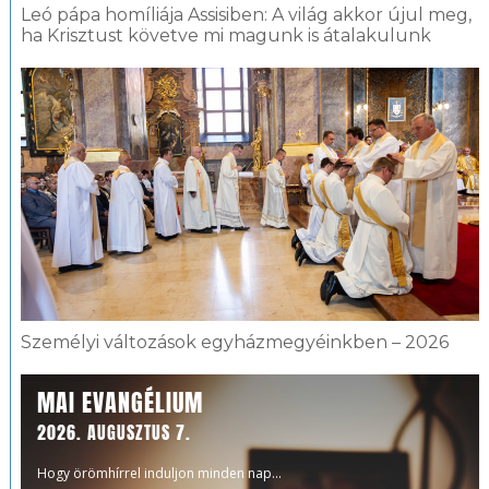
Leó pápa homíliája Assisiben: A világ akkor újul meg,
ha Krisztust követve mi magunk is átalakulunk
Személyi változások egyházmegyéinkben – 2026
MAI EVANGÉLIUM
2026. AUGUSZTUS 7.
Hogy örömhírrel induljon minden nap...