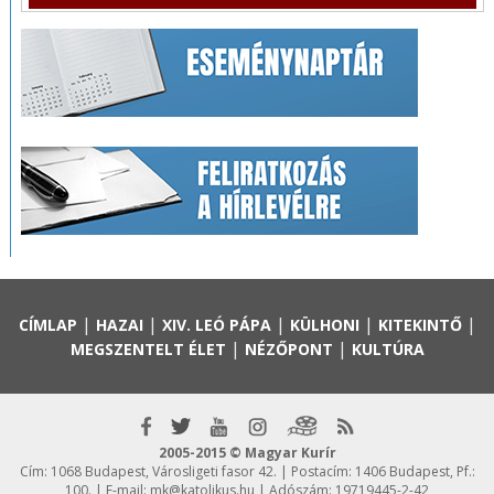
|
|
|
|
|
CÍMLAP
HAZAI
XIV. LEÓ PÁPA
KÜLHONI
KITEKINTŐ
|
|
MEGSZENTELT ÉLET
NÉZŐPONT
KULTÚRA
2005-2015 © Magyar Kurír
Cím: 1068 Budapest, Városligeti fasor 42. | Postacím: 1406 Budapest, Pf.:
100. | E-mail:
mk@katolikus.hu
| Adószám: 19719445-2-42