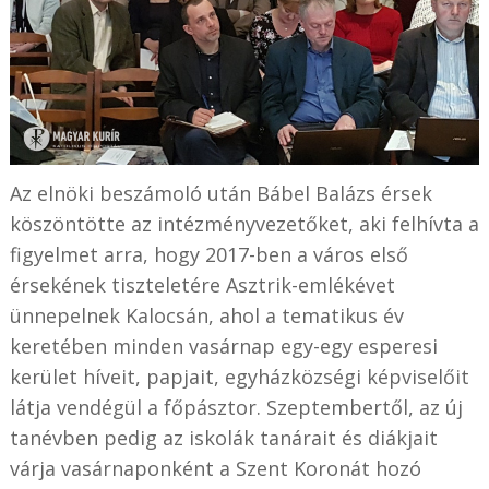
Az elnöki beszámoló után Bábel Balázs érsek
köszöntötte az intézményvezetőket, aki felhívta a
figyelmet arra, hogy 2017-ben a város első
érsekének tiszteletére Asztrik-emlékévet
ünnepelnek Kalocsán, ahol a tematikus év
keretében minden vasárnap egy-egy esperesi
kerület híveit, papjait, egyházközségi képviselőit
látja vendégül a főpásztor. Szeptembertől, az új
tanévben pedig az iskolák tanárait és diákjait
várja vasárnaponként a Szent Koronát hozó