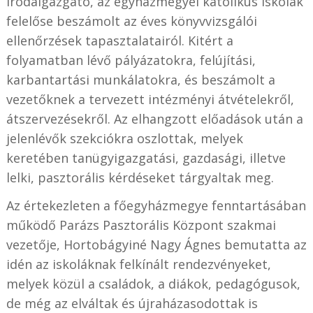
irodaigazgató, az egyházmegyei katolikus iskolák
felelőse beszámolt az éves könyvvizsgálói
ellenőrzések tapasztalatairól. Kitért a
folyamatban lévő pályázatokra, felújítási,
karbantartási munkálatokra, és beszámolt a
vezetőknek a tervezett intézményi átvételekről,
átszervezésekről. Az elhangzott előadások után a
jelenlévők szekciókra oszlottak, melyek
keretében tanügyigazgatási, gazdasági, illetve
lelki, pasztorális kérdéseket tárgyaltak meg.
Az értekezleten a főegyházmegye fenntartásában
működő Parázs Pasztorális Központ szakmai
vezetője, Hortobágyiné Nagy Ágnes bemutatta az
idén az iskoláknak felkínált rendezvényeket,
melyek közül a családok, a diákok, pedagógusok,
de még az elváltak és újraházasodottak is