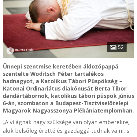
52
Ünnepi szentmise keretében áldozópappá
szentelte Woditsch Péter tartalékos
hadnagyot, a Katolikus Tábori Püspökség –
Katonai Ordinariátus diakónusát Berta Tibor
dandártábornok, katolikus tábori püspök június
6-án, szombaton a Budapest-Tisztviselőtelepi
Magyarok Nagyasszonya Plébániatemplomban.
„A világnak nagy szüksége van olyan emberekre,
akik belsőleg éretté és gazdaggá tudnak válni, s