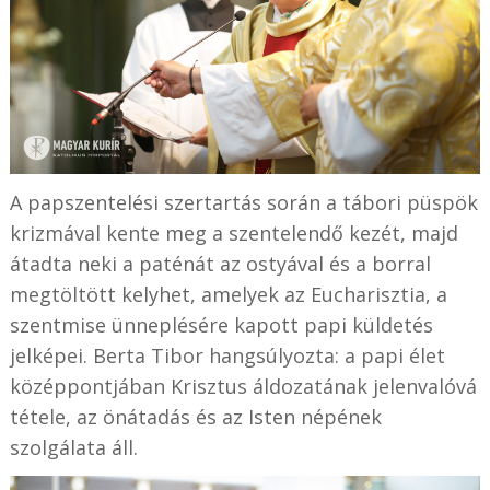
A papszentelési szertartás során a tábori püspök
krizmával kente meg a szentelendő kezét, majd
átadta neki a paténát az ostyával és a borral
megtöltött kelyhet, amelyek az Eucharisztia, a
szentmise ünneplésére kapott papi küldetés
jelképei. Berta Tibor hangsúlyozta: a papi élet
középpontjában Krisztus áldozatának jelenvalóvá
tétele, az önátadás és az Isten népének
szolgálata áll.