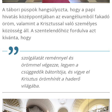
A tábori püspök hangsúlyozta, hogy a papi
hivatás középpontjában az evangéliumból fakadó
öröm, valamint a Krisztussal való személyes
közösség áll. A szentelendőhöz fordulva azt
kívánta, hogy
szolgálatát reménnyel és
örömmel végezze, legyen a
csüggedők bátorítója, és vigye el
Krisztus örömhírét a haderő
világába.