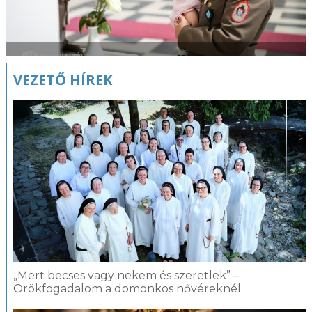
VEZETŐ HÍREK
„Mert becses vagy nekem és szeretlek” –
Örökfogadalom a domonkos nővéreknél