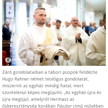
Záró gondolataiban a tábori püspök felidézte
Hugo Rahner német teológus gondolatát,
miszerint az egyház mindig fiatal, mert
szüntelenül képes megújulni. „Az egyház újra és
újra megújul, amelyről Hermasz az
őskereszténység korában
Pásztor
című művében