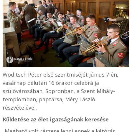
Woditsch Péter első szentmiséjét június 7-én,
vasárnap délután 16 órakor celebrálja
szülővárosában, Sopronban, a Szent Mihály-
templomban, paptársa, Méry László
részvételével.
Küldetése az élet igazságának keresése
„Megható volt részese lenni ennek a kétórás