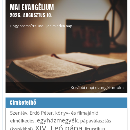
MAI EVANGÉLIUM
2026. AUGUSZTUS 10.
Hogy örömhírrel induljon minden nap...
Korábbi napi evangéliumok »
Címkefelhő
Szentév
,
Erdő Péter
,
könyv- és filmajánló
,
egyházmegyék
elmélkedés
,
,
pápaválasztás
XIV. Leó pápa
(konklávé)
,
,
liturgikus