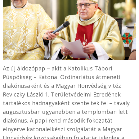
Az új áldozópap – akit a Katolikus Tábori
Püspökség – Katonai Ordinariátus átmeneti
diakónusaként és a Magyar Honvédség vitéz
Reviczky László 1. Területvédelmi Ezredének
tartalékos hadnagyaként szenteltek fel – tavaly
augusztusban ugyanebben a templomban lett
diakónus. A papi rend második fokozatát
elnyerve katonalelkészi szolgálatát a Magyar
Honvédség közösségében folytatja: jelenleg a