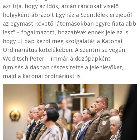
azt írja, hogy az idős, arcán ráncokat viselő
hölgyként ábrázolt Egyház a Szentlélek erejéből
az egymást követő látomásokban egyre fiatalabb
lesz” – fogalmazott, hozzátéve: ennek jele az is,
hogy új pap kezdi meg szolgálatát a Katonai
Ordinariátus kötelékében. A szentmise végén
Woditsch Péter – immár áldozópapként –
újmisés áldásban részesítette a jelenlévőket,
majd a katonai ordináriust is.