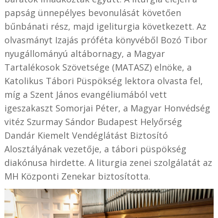
papság ünnepélyes bevonulását követően
bűnbánati rész, majd igeliturgia következett. Az
olvasmányt Izajás próféta könyvéből Bozó Tibor
nyugállományú altábornagy, a Magyar
Tartalékosok Szövetsége (MATASZ) elnöke, a
Katolikus Tábori Püspökség lektora olvasta fel,
míg a Szent János evangéliumából vett
igeszakaszt Somorjai Péter, a Magyar Honvédség
vitéz Szurmay Sándor Budapest Helyőrség
Dandár Kiemelt Vendéglátást Biztosító
Alosztályának vezetője, a tábori püspökség
diakónusa hirdette. A liturgia zenei szolgálatát az
MH Központi Zenekar biztosította.