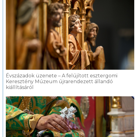
Évszázadok üzenete – A felújított esztergomi
Keresztény Múzeum újrarendezett állandó
kiállításáról