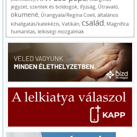
jegyzet
,
szentek és boldogok
,
ifjúság
,
Útravaló
,
ökumené
,
Úrangyala/Regina Coeli
,
általános
család
kihallgatás/katekézis
,
Vatikán
,
,
Magnifica
humanitas
,
lelkiségi mozgalmak