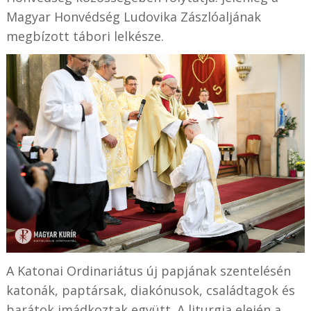
Magyar Honvédség Ludovika Zászlóaljának
megbízott tábori lelkésze.
A Katonai Ordinariátus új papjának szentelésén
katonák, paptársak, diakónusok, családtagok és
barátok imádkoztak együtt. A liturgia elején a