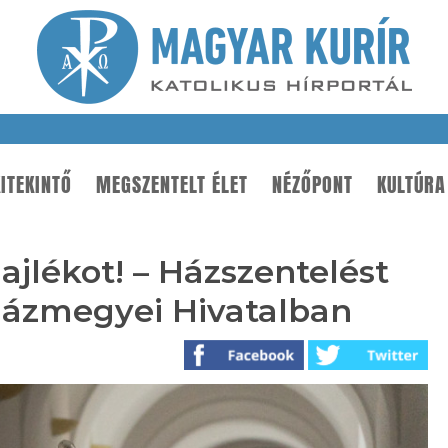
ITEKINTŐ
MEGSZENTELT ÉLET
NÉZŐPONT
KULTÚRA
ajlékot! – Házszentelést
yházmegyei Hivatalban