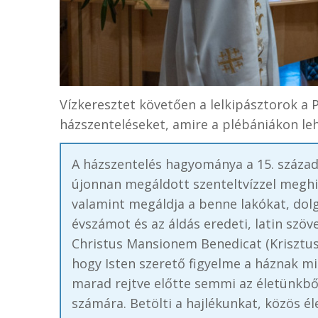
Vízkeresztet követően a lelkipásztorok a
házszenteléseket, amire a plébániákon leh
A házszentelés hagyománya a 15. századb
újonnan megáldott szenteltvízzel meghin
valamint megáldja a benne lakókat, dolgo
évszámot és az áldás eredeti, latin szö
Christus Mansionem Benedicat (Krisztus 
hogy Isten szerető figyelme a háznak mi
marad rejtve előtte semmi az életünkből
számára. Betölti a hajlékunkat, közös él