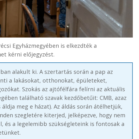
 Pécsi Egyházmegyében is elkezdték a
et kérni előjegyzést.
an alakult ki. A szertartás során a pap az
ti a lakásokat, otthonokat, épületeket,
zókat. Szokás az ajtófélfára felírni az aktuális
vegében található szavak kezdőbetűit: CMB, azaz
áldja meg e házat). Az áldás során átélhetjük,
nden szegletére kiterjed, jelképezve, hogy nem
, és a legelemibb szükségleteink is fontosak a
etünket.