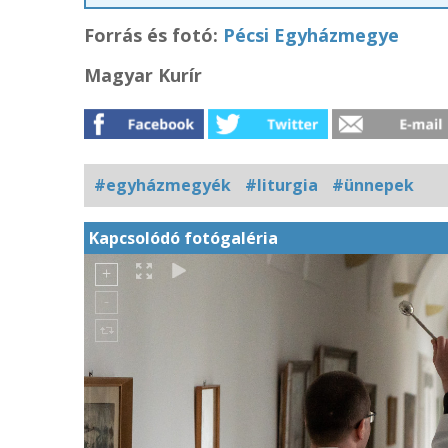
Forrás és f
otó:
Pécsi Egyházmegye
Magyar Kurír
#egyházmegyék
#liturgia
#ünnepek
Kapcsolódó fotógaléria