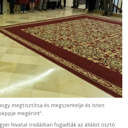
„hogy megtisztítsa és megszentelje és Isten
seppje megérint”.
ei hivatal irodáiban fogadták az áldást osztó