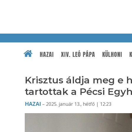
HAZAI
XIV. LEÓ PÁPA
KÜLHONI
K
Krisztus áldja meg e h
tartottak a Pécsi Eg
HAZAI
– 2025. január 13., hétfő | 12:23