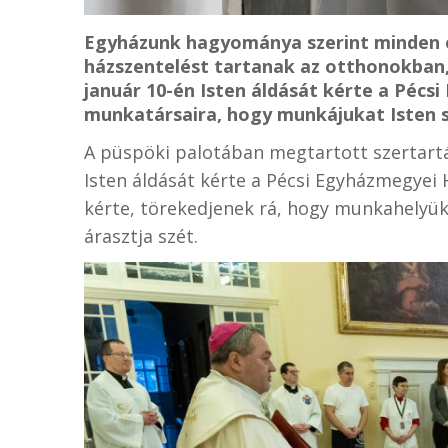
Egyházunk hagyománya szerint minden é
házszentelést tartanak az otthonokban
január 10-én Isten áldását kérte a Pécs
munkatársaira, hogy munkájukat Isten 
A püspöki palotában megtartott szertart
Isten áldását kérte a Pécsi Egyházmegyei 
kérte, törekedjenek rá, hogy munkahelyük 
árasztja szét.