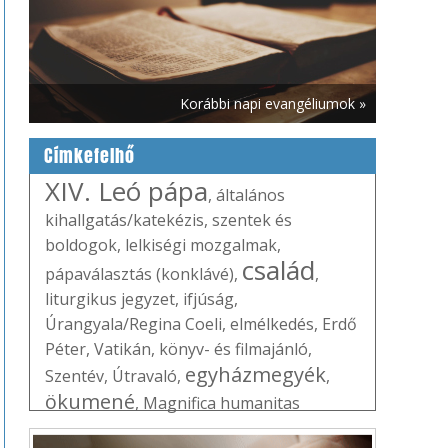
Korábbi napi evangéliumok »
Címkefelhő
XIV. Leó pápa
,
általános
kihallgatás/katekézis
,
szentek és
boldogok
,
lelkiségi mozgalmak
,
család
pápaválasztás (konklávé)
,
,
liturgikus jegyzet
,
ifjúság
,
Úrangyala/Regina Coeli
,
elmélkedés
,
Erdő
Péter
,
Vatikán
,
könyv- és filmajánló
,
egyházmegyék
Szentév
,
Útravaló
,
,
ökumené
,
Magnifica humanitas