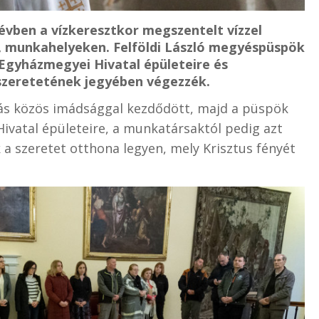
vben a vízkeresztkor megszentelt vízzel
, munkahelyeken. Felföldi László megyéspüspök
i Egyházmegyei Hivatal épületeire és
szeretetének jegyében végezzék.
ás közös imádsággal kezdődött, majd a püspök
Hivatal épületeire, a munkatársaktól pedig azt
a szeretet otthona legyen, mely Krisztus fényét