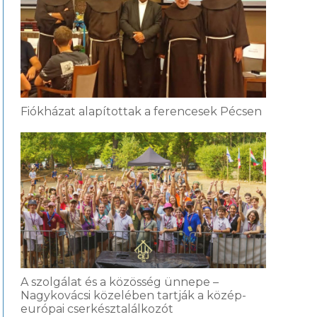
Fiókházat alapítottak a ferencesek Pécsen
A szolgálat és a közösség ünnepe –
Nagykovácsi közelében tartják a közép-
európai cserkésztalálkozót