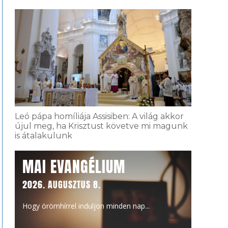
Leó pápa homíliája Assisiben: A világ akkor
újul meg, ha Krisztust követve mi magunk
is átalakulunk
MAI EVANGÉLIUM
2026. AUGUSZTUS 8.
Hogy örömhírrel induljon minden nap...