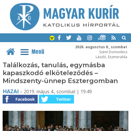
2026. augusztus 8., szombat
Menü
Szent Domonkos
László, Eszmeralda
Találkozás, tanulás, egymásba
kapaszkodó elköteleződés –
Mindszenty-ünnep Esztergomban
HAZAI
– 2019. május 4., szombat | 19:49