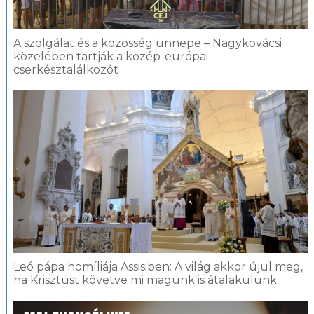
A szolgálat és a közösség ünnepe – Nagykovácsi
közelében tartják a közép-európai
cserkésztalálkozót
Leó pápa homíliája Assisiben: A világ akkor újul meg,
ha Krisztust követve mi magunk is átalakulunk