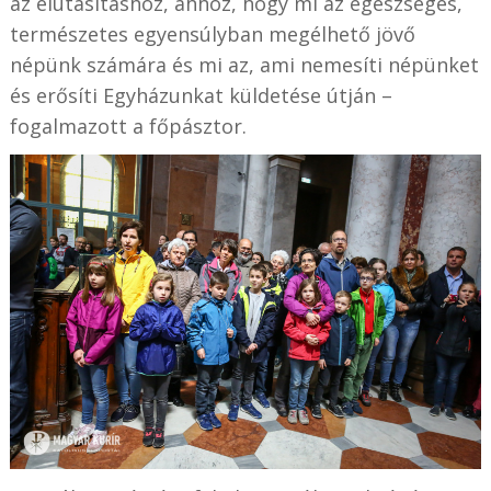
az elutasításhoz, ahhoz, hogy mi az egészséges,
természetes egyensúlyban megélhető jövő
népünk számára és mi az, ami nemesíti népünket
és erősíti Egyházunkat küldetése útján –
fogalmazott a főpásztor.