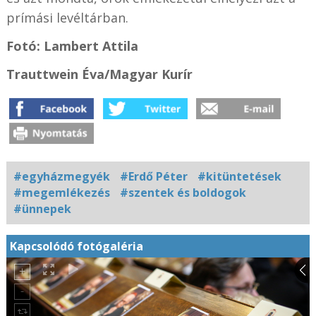
prímási levéltárban.
Fotó: Lambert Attila
Trauttwein Éva/Magyar Kurír
#egyházmegyék
#Erdő Péter
#kitüntetések
#megemlékezés
#szentek és boldogok
#ünnepek
Kapcsolódó fotógaléria