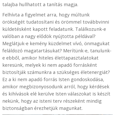
talajba hullhatott a tanítás magja.
Felhívta a figyelmet arra, hogy múltunk
örökségét tudatosítani és örömmel továbbvinni
küldetésként kapott feladatunk. Találkozunk-e
valóban a nagy elődök nyújtotta példával?
Meglátjuk-e kemény küzdelmet vívó, önmagukat
feláldozó magatartásukat? Merítünk-e, tanulunk-
e ebből, amikor hiteles élettapasztalatokat
keresünk, melyek ki nem apadó forrásként
biztosítják számunkra a szükséges életenergiát?
Ez a ki nem apadó forrás Isten gondoskodása,
amikor megbizonyosodunk arról, hogy kérdések
és kihívások elé kerülve Isten válaszokat is készít
nekünk, hogy az isteni terv részeként mindig
biztonságban érezhetjük magunkat.