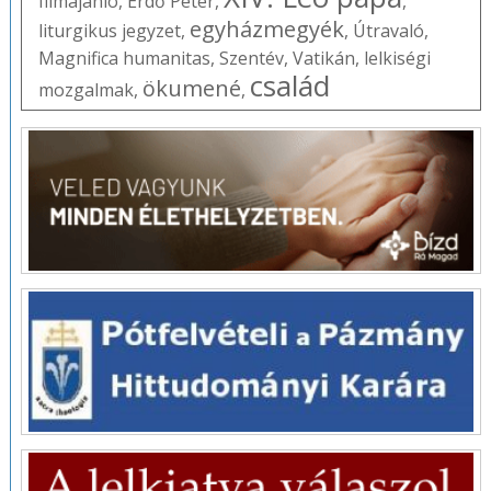
filmajánló
,
Erdő Péter
,
,
egyházmegyék
liturgikus jegyzet
,
,
Útravaló
,
Magnifica humanitas
,
Szentév
,
Vatikán
,
lelkiségi
család
ökumené
mozgalmak
,
,