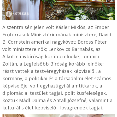
A szentmisén jelen volt Kásler Miklós, az Emberi
Erőforrások Minisztériumának minisztere; David
B. Cornstein amerikai nagykövet; Boross Péter
volt miniszterelnök; Lenkovics Barnabás, az
Alkotmánybíróság korábbi elnöke; Lomnici
Zoltán, a Legfelsőbb Bíróság korábbi elnöke;
részt vettek a testvéregyházak képviselői, a
kormány, a politikai és a társadalmi élet számos
képviselője, volt egyházügyi államtitkárok, a
diplomáciai testület tagjai, politikusfeleségek,
köztük Mádl Dalma és Antall Józsefné, valamint a
kulturális élet képviselői, lovagrendek tagjai.