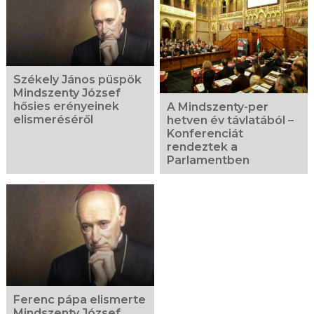
Székely János püspök
Mindszenty József
hősies erényeinek
A Mindszenty-per
elismeréséről
hetven év távlatából –
Konferenciát
rendeztek a
Parlamentben
Ferenc pápa elismerte
Mindszenty József