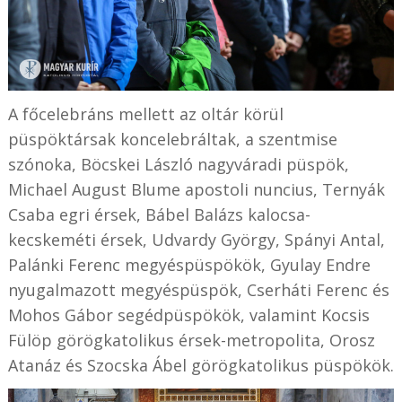
A főcelebráns mellett az oltár körül
püspöktársak koncelebráltak, a szentmise
szónoka, Böcskei László nagyváradi püspök,
Michael August Blume
apostoli nuncius, Ternyák
Csaba egri érsek, Bábel Balázs kalocsa-
kecskeméti érsek, Udvardy György, Spányi Antal,
Palánki Ferenc megyéspüspökök, Gyulay Endre
nyugalmazott megyéspüspök,
Cserháti Ferenc és
Mohos Gábor segédpüspökök, valamint Kocsis
Fülöp görögkatolikus érsek-metropolita, Orosz
Atanáz és Szocska Ábel görögkatolikus püspökök.