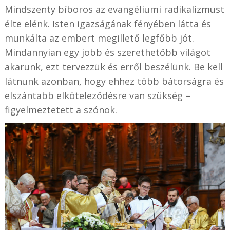
Mindszenty bíboros az evangéliumi radikalizmust
élte elénk. Isten igazságának fényében látta és
munkálta az embert megillető legfőbb jót.
Mindannyian egy jobb és szerethetőbb világot
akarunk, ezt tervezzük és erről beszélünk. Be kell
látnunk azonban, hogy ehhez több bátorságra és
elszántabb elköteleződésre van szükség –
figyelmeztetett a szónok.