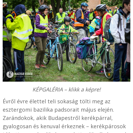
KÉPGALÉRIA – klikk a képre!
Évről évre élettel teli sokaság tölti meg az
esztergomi bazilika padsorait május elején.
Zarándokok, akik Budapestről kerékpárral,
gyalogosan és kenuval érkeznek – kerékpárosok