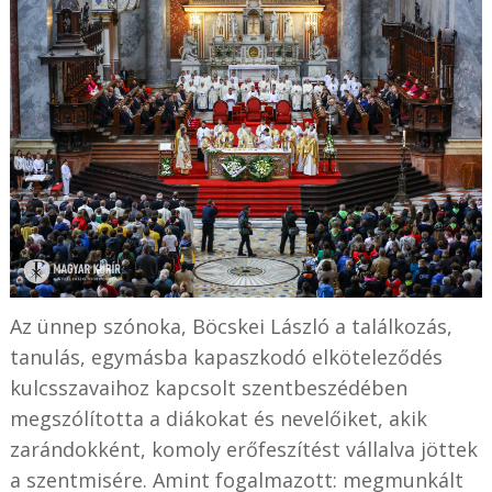
Az ünnep szónoka, Böcskei László a találkozás,
tanulás, egymásba kapaszkodó elköteleződés
kulcsszavaihoz kapcsolt szentbeszédében
megszólította a diákokat és nevelőiket, akik
zarándokként, komoly erőfeszítést vállalva jöttek
a szentmisére. Amint fogalmazott: megmunkált