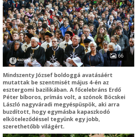
66
Mindszenty József boldoggá avatásáért
mutattak be szentmisét május 4-én az
esztergomi bazilikában. A főcelebráns Erdő
Péter bíboros, prímás volt, a szónok Böcskei
László nagyváradi megyéspüspök, aki arra
buzdított, hogy egymásba kapaszkodó
elköteleződéssel tegyünk egy jobb,
szerethetőbb világért.