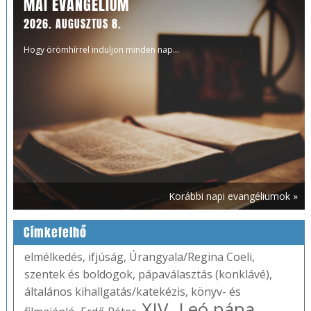
MAI EVANGÉLIUM
2026. AUGUSZTUS 8.
Hogy örömhírrel induljon minden nap...
Korábbi napi evangéliumok »
Címkefelhő
elmélkedés
,
ifjúság
,
Úrangyala/Regina Coeli
,
szentek és boldogok
,
pápaválasztás (konklávé)
,
általános kihallgatás/katekézis
,
könyv- és
XIV. Leó pápa