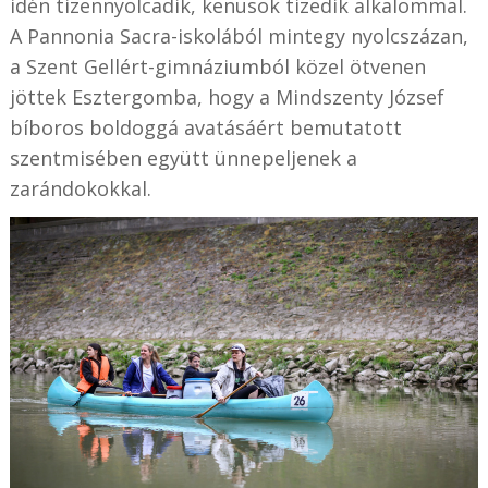
idén tizennyolcadik, kenusok tizedik alkalommal.
A Pannonia Sacra-iskolából mintegy nyolcszázan,
a Szent Gellért-gimnáziumból közel ötvenen
jöttek Esztergomba, hogy a Mindszenty József
bíboros boldoggá avatásáért bemutatott
szentmisében együtt ünnepeljenek a
zarándokokkal.