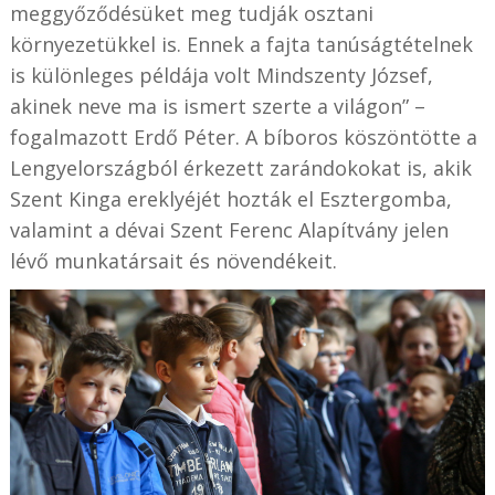
meggyőződésüket meg tudják osztani
környezetükkel is. Ennek a fajta tanúságtételnek
is különleges példája volt Mindszenty József,
akinek neve ma is ismert szerte a világon” –
fogalmazott Erdő Péter. A bíboros köszöntötte a
Lengyelországból érkezett zarándokokat is, akik
Szent Kinga ereklyéjét hozták el Esztergomba,
valamint a dévai Szent Ferenc Alapítvány jelen
lévő munkatársait és növendékeit.