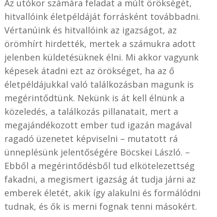
Az utókor számára feladat a múlt örökségét,
hitvallóink életpéldáját forrásként továbbadni.
Vértanúink és hitvallóink az igazságot, az
örömhírt hirdették, mertek a számukra adott
jelenben küldetésüknek élni. Mi akkor vagyunk
képesek átadni ezt az örökséget, ha az ő
életpéldájukkal való találkozásban magunk is
megérintődtünk. Nekünk is át kell élnünk a
közeledés, a találkozás pillanatait, mert a
megajándékozott ember tud igazán magával
ragadó üzenetet képviselni – mutatott rá
ünneplésünk jelentőségére Böcskei László. –
Ebből a megérintődésből tud elkötelezettség
fakadni, a megismert igazság át tudja járni az
emberek életét, akik így alakulni és formálódni
tudnak, és ők is merni fognak tenni másokért.