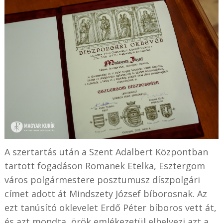
A szertartás után a Szent Adalbert Központban
tartott fogadáson Romanek Etelka, Esztergom
város polgármestere posztumusz díszpolgári
címet adott át Mindszety József bíborosnak. Az
ezt tanúsító oklevelet Erdő Péter bíboros vett át,
és azt mondta, örök emlékezetül elhelyezi azt a