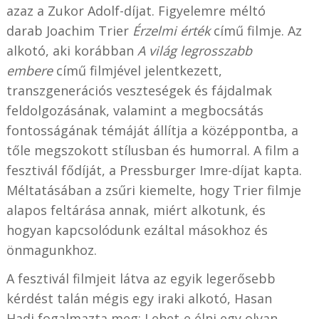
azaz a Zukor Adolf-díjat. Figyelemre méltó
darab Joachim Trier
Érzelmi érték
című filmje. Az
alkotó, aki korábban
A világ legrosszabb
embere
című filmjével jelentkezett,
transzgenerációs veszteségek és fájdalmak
feldolgozásának, valamint a megbocsátás
fontosságának témáját állítja a középpontba, a
tőle megszokott stílusban és humorral. A film a
fesztivál fődíját, a Pressburger Imre-díjat kapta.
Méltatásában a zsűri kiemelte, hogy Trier filmje
alapos feltárása annak, miért alkotunk, és
hogyan kapcsolódunk ezáltal másokhoz és
önmagunkhoz.
A fesztivál filmjeit látva az egyik legerősebb
kérdést talán mégis egy iraki alkotó, Hasan
Hadi fogalmazta meg: Lehet-e élni egy olyan