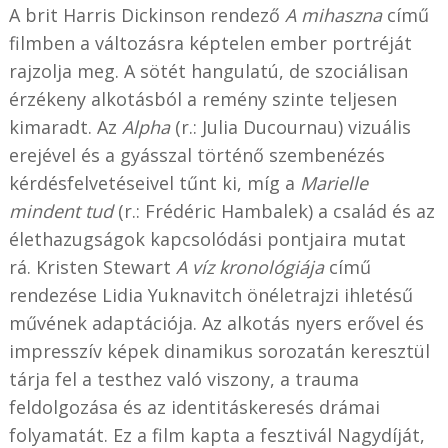
A brit Harris Dickinson rendező
A mihaszna
című
filmben a változásra képtelen ember portréját
rajzolja meg. A sötét hangulatú, de szociálisan
érzékeny alkotásból a remény szinte teljesen
kimaradt. Az
Alpha
(r.: Julia Ducournau) vizuális
erejével és a gyásszal történő szembenézés
kérdésfelvetéseivel tűnt ki, míg a
Marielle
mindent tud
(r.: Frédéric Hambalek) a család és az
élethazugságok kapcsolódási pontjaira mutat
rá. Kristen Stewart
A víz kronológiája
című
rendezése Lidia Yuknavitch önéletrajzi ihletésű
művének adaptációja. Az alkotás nyers erővel és
impresszív képek dinamikus sorozatán keresztül
tárja fel a testhez való viszony, a trauma
feldolgozása és az identitáskeresés drámai
folyamatát. Ez a film kapta a fesztivál Nagydíját,