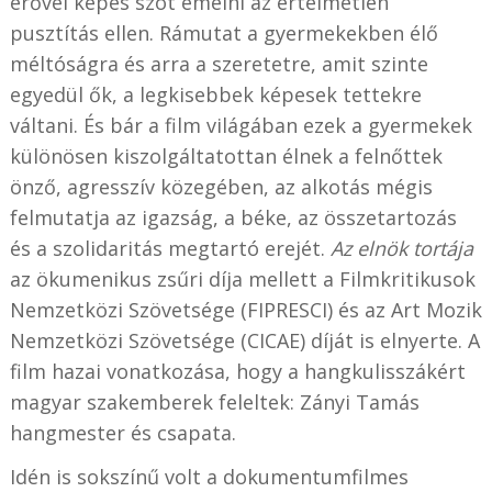
erővel képes szót emelni az értelmetlen
pusztítás ellen. Rámutat a gyermekekben élő
méltóságra és arra a szeretetre, amit szinte
egyedül ők, a legkisebbek képesek tettekre
váltani. És bár a film világában ezek a gyermekek
különösen kiszolgáltatottan élnek a felnőttek
önző, agresszív közegében, az alkotás mégis
felmutatja az igazság, a béke, az összetartozás
és a szolidaritás megtartó erejét.
Az elnök tortája
az ökumenikus zsűri díja mellett a Filmkritikusok
Nemzetközi Szövetsége (FIPRESCI) és az Art Mozik
Nemzetközi Szövetsége (CICAE) díját is elnyerte. A
film hazai vonatkozása, hogy a hangkulisszákért
magyar szakemberek feleltek: Zányi Tamás
hangmester és csapata.
Idén is sokszínű volt a dokumentumfilmes