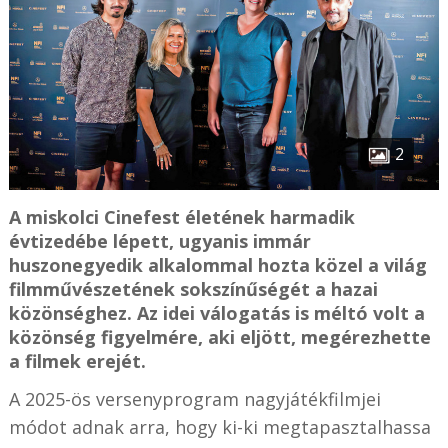
2
A miskolci Cinefest életének harmadik
évtizedébe lépett, ugyanis immár
huszonegyedik alkalommal hozta közel a világ
filmművészetének sokszínűségét a hazai
közönséghez. Az idei válogatás is méltó volt a
közönség figyelmére, aki eljött, megérezhette
a filmek erejét.
A 2025-ös versenyprogram nagyjátékfilmjei
módot adnak arra, hogy ki-ki megtapasztalhassa