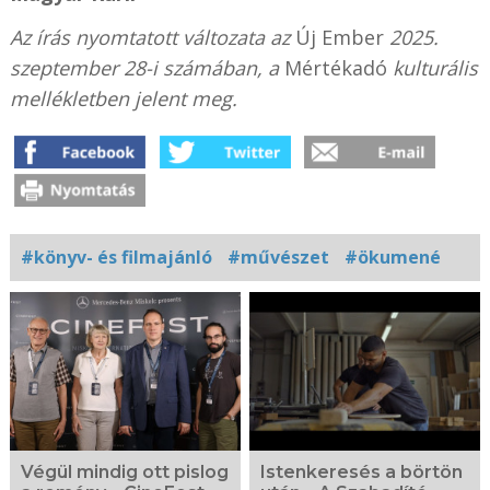
Az írás nyomtatott változata az
Új Ember
2025.
szeptember 28-i számában, a
Mértékadó
kulturális
mellékletben jelent meg.
#könyv- és filmajánló
#művészet
#ökumené
Kapcsolódó
fotógaléria
Végül mindig ott pislog
Istenkeresés a börtön