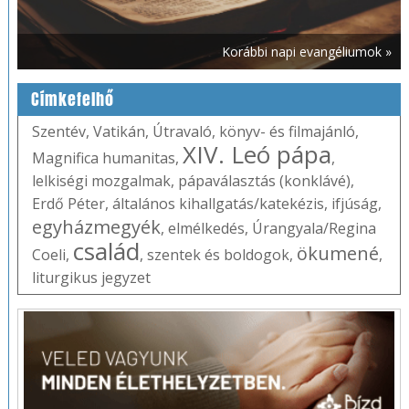
Korábbi napi evangéliumok »
Címkefelhő
Szentév
,
Vatikán
,
Útravaló
,
könyv- és filmajánló
,
XIV. Leó pápa
Magnifica humanitas
,
,
lelkiségi mozgalmak
,
pápaválasztás (konklávé)
,
Erdő Péter
,
általános kihallgatás/katekézis
,
ifjúság
,
egyházmegyék
,
elmélkedés
,
Úrangyala/Regina
család
ökumené
Coeli
,
,
szentek és boldogok
,
,
liturgikus jegyzet