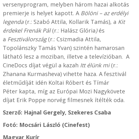
versenyprogram, melyben három hazai alkotás
premierje is helyet kapott. A
Bölöni – az erdélyi
legenda
(r.: Szabó Attila, Kollarik Tamás), a
Kit
érdekel Frenák Pál
(r.: Halász Glória
)
és
a
Fesztiválország
(r.: Csizmadia Attila,
Topolánszky Tamás Yvan) szintén hamarosan
látható lesz a moziban, illetve a televízióban. A
CineDocs díjat végül a kazah
Itt élünk mi
(r.:
Zhanana Kurmasheva) vihette haza. A fesztivál
életműdíját idén Koltai Róbert és Tímár
Péter kapta, míg az Európai Mozi Nagykövete
díjat Erik Poppe norvég filmesnek ítélték oda.
Szerző: Hajnal Gergely, Szekeres Csaba
Fotó: Mocsári László (Cinefest)
Magyar Kurír