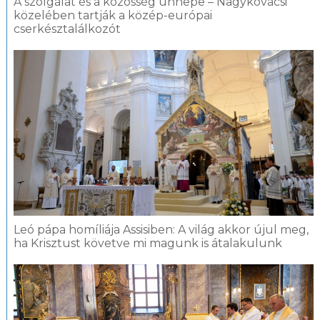
A szolgálat és a közösség ünnepe – Nagykovácsi
közelében tartják a közép-európai
cserkésztalálkozót
Leó pápa homíliája Assisiben: A világ akkor újul meg,
ha Krisztust követve mi magunk is átalakulunk