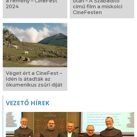
a remény – CineFest
után – A Szabadító
2024
című film a miskolci
CineFesten
Véget ért a CineFest –
Idén is átadták az
ökumenikus zsűri díját
VEZETŐ HÍREK