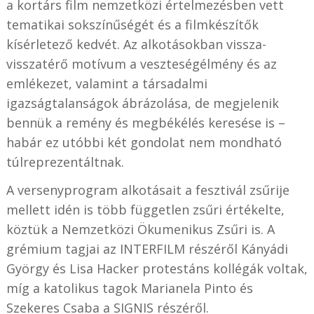
a kortárs film nemzetközi értelmezésben vett
tematikai sokszínűségét és a filmkészítők
kísérletező kedvét. Az alkotásokban vissza-
visszatérő motívum a veszteségélmény és az
emlékezet, valamint a társadalmi
igazságtalanságok ábrázolása, de megjelenik
bennük a remény és megbékélés keresése is –
habár ez utóbbi két gondolat nem mondható
túlreprezentáltnak.
A versenyprogram alkotásait a fesztivál zsűrije
mellett idén is több független zsűri értékelte,
köztük a Nemzetközi Ökumenikus Zsűri is. A
grémium tagjai az INTERFILM részéről Kányádi
György és Lisa Hacker protestáns kollégák voltak,
míg a katolikus tagok Marianela Pinto és
Szekeres Csaba a SIGNIS részéről.