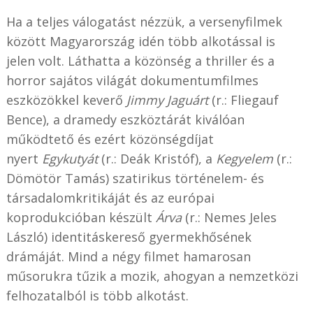
Ha a teljes válogatást nézzük, a versenyfilmek
között Magyarország idén több alkotással is
jelen volt. Láthatta a közönség a thriller és a
horror sajátos világát dokumentumfilmes
eszközökkel keverő
Jimmy Jaguárt
(r.: Fliegauf
Bence),
a dramedy eszköztárát kiválóan
működtető és ezért közönségdíjat
nyert
Egykutyát
(r.: Deák Kristóf), a
Kegyelem
(r.:
Dömötör Tamás) szatirikus történelem- és
társadalomkritikáját és az európai
koprodukcióban készült
Árva
(r.: Nemes Jeles
László)
identitáskereső gyermekhősének
drámáját. Mind a négy filmet hamarosan
műsorukra tűzik a mozik, ahogyan a nemzetközi
felhozatalból is több alkotást.