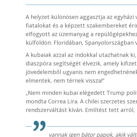
A helyzet különösen aggasztja az egyházi 
fiatalokat és a képzett szakembereket éri
elfogyott az üzemanyag a repülőgépekhez.
külföldön: Floridában, Spanyolországban 
A kubaiak azzal az indokkal utazhatnak ki,
diaszpóra segítségét élvezik, amely kifizet
jövedelemből ugyanis nem engedhetnéne
elmentek, nem térnek vissza!”
„Nem minden kubai elégedett Trump polit
mondta Correa Lira. A chilei szerzetes sze
rendszerváltást kíván. Említést tett arról,
vannak igen bátor papok, akik vál