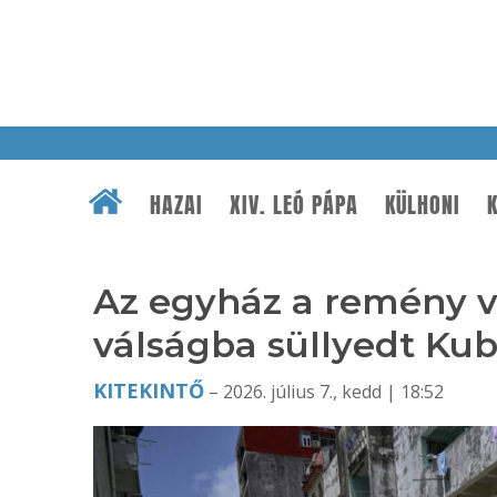
HAZAI
XIV. LEÓ PÁPA
KÜLHONI
K
Az egyház a remény v
válságba süllyedt Ku
KITEKINTŐ
– 2026. július 7., kedd | 18:52