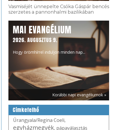
Vasmiséjét ünnepelte Csóka Gáspár bencés
szerzetes a pannonhalmi bazilikában
MAI EVANGÉLIUM
2026. AUGUSZTUS 9.
Hogy örömhírrel induljon minden nap...
Korábbi napi evangéliumok »
Címkefelhő
Úrangyala/Regina Coeli
,
egyházmegyék
,
pápaválasztás