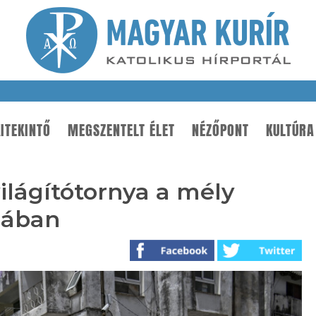
ITEKINTŐ
MEGSZENTELT ÉLET
NÉZŐPONT
KULTÚRA
ilágítótornya a mély
bában