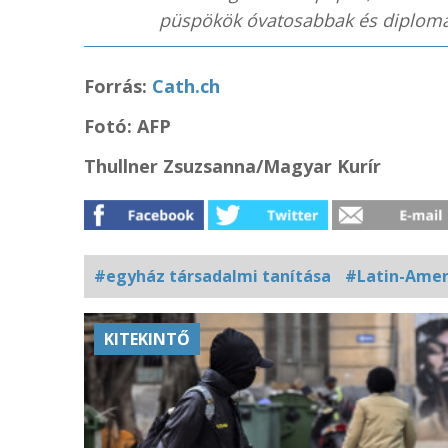
püspökök óvatosabbak és diploma
Forrás:
Cath.ch
Fotó: AFP
Thullner Zsuzsanna/Magyar Kurír
#egyház társadalmi tanítása
#Latin-Amer
Kapcsolódó
KITEKINTŐ
fotógaléria