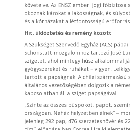
követelve. Az ENSZ emberi jogi főbiztosa 
okoznak károkat a lakosságnak, és súlyosb
és a kórházakat a létfontosságú erőforrás
Hit, üldöztetés és remény között
A Szükséget Szenvedő Egyház (ACS) pápai 
Schönstatt-mozgalomhoz tartozó José Luis C
szigetet, ahol mintegy húsz alkalommal já
gyógyszereket és ruhákat – vigyen. Lelkig
tartott a papságnak. A chilei származású
általános vezetőségében dolgozik a néme
kapcsolatban áll a sziget papságával.
„Szinte az összes püspököt, papot, szemi
országban. Nehéz helyzetben élnek” – mo
jelenleg 292 pap, 476 szerzetesnővér és 22
című előadásaiban Correa Lira kijelentett