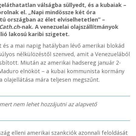
eláthatatlan válságba süllyedt, és a kubaiak –
rolnak el. „Napi mindössze két óra
tú országban az élet elviselhetetlen” –
Cath.ch
-nak. A venezuelai olajszállítmányok
lió lakosú karibi szigetet.
t és a mai napig hatályban lévő amerikai blokád
súlyos nélkülözéstől szenved, amit a Venezuelából
ított. Miután az amerikai hadsereg január 2-
ás Maduro elnököt – a kubai kommunista kormány
a olajellátása mára teljesen megszűnt.
ert nem lehet hozzájutni az alapvető
szág elleni amerikai szankciók azonnali feloldását