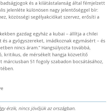
badságjogok és a kilátástalanság által fémjelzett
lis jelenléte különösen nagy jelentőséggel bír:
ez, közösségi segélyakciókat szervez, erősíti a
ekben gazdag egyház a kubai – állítja a chilei
lt és a gyógyszereket, imádkoznak egymásért – és
setben nincs áram.” Hangsúlyozta továbbá,
, kritikus, de mérsékelt hangja közvetítő
ult márciusban 51 fogoly szabadon bocsátásához,
etében.
ye
gy érzik, nincs jövőjük az országban.