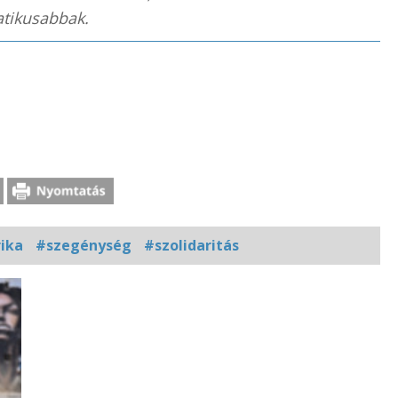
tikusabbak.
ika
#szegénység
#szolidaritás