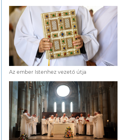
Az ember Istenhez vezető útja