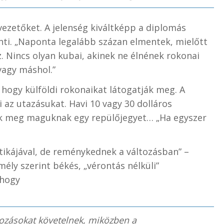
vezetőket. A jelenség kiváltképp a diplomás
nti. „Naponta legalább százan elmentek, mielőtt
 Nincs olyan kubai, akinek ne élnének rokonai
vagy máshol.”
 hogy külföldi rokonaikat látogatják meg. A
i az utazásukat. Havi 10 vagy 30 dolláros
k meg maguknak egy repülőjegyet… „Ha egyszer
ikájával, de reménykednek a változásban” –
mély szerint békés, „vérontás nélküli”
 hogy
tozásokat követelnek, miközben a