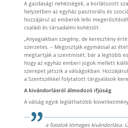
A gazdasági nehézségek, a korlátozott sza
helyzetben az egyház pasztorális és szociá
hozzájárul az emberek lelki megerősítéséh
családi és társadalmi kohéziót.
„Anyagiakban szegény, de keresztény érték
szerzetes. – Megosztják egymással az éte
megtartják a szentmisét; bár a legtöbb e
hogy az egyház emberi jogok mellett kiálló
szerepet játszik a válságokban. Hozzájár
a Szentszékkel folytatott tárgyalások ker
A kivándorlásról álmodozó ifjúság
A válság egyik legláthatóbb következmén
a fiatalok tömeges kivándorlása. Ú