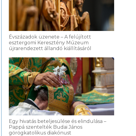
Évszázadok üzenete – A felújított
esztergomi Keresztény Múzeum
újrarendezett állandó kiállításáról
Egy hivatás beteljesülése és elindulása –
Pappá szentelték Budai János
görögkatolikus diakónust