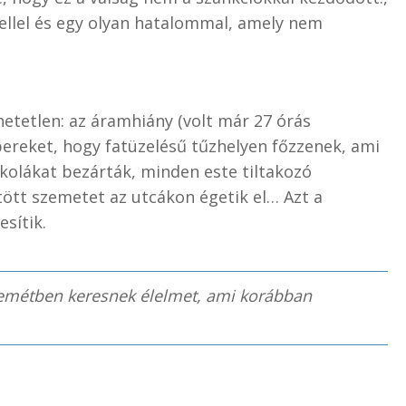
ellel és egy olyan hatalommal, amely nem
hetetlen: az áramhiány (volt már 27 órás
bereket, hogy fatüzelésű tűzhelyen főzzenek, ami
skolákat bezárták, minden este tiltakozó
tött szemetet az utcákon égetik el… Azt a
sítik.
zemétben keresnek élelmet, ami korábban