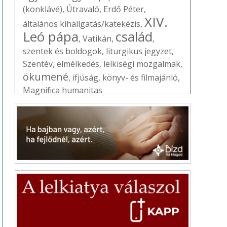
(konklávé)
,
Útravaló
,
Erdő Péter
,
XIV.
általános kihallgatás/katekézis
,
Leó pápa
család
,
Vatikán
,
,
szentek és boldogok
,
liturgikus jegyzet
,
Szentév
,
elmélkedés
,
lelkiségi mozgalmak
,
ökumené
,
ifjúság
,
könyv- és filmajánló
,
Magnifica humanitas