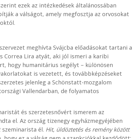
szerint ezek az intézkedések általánossában
ítják a válságot, amely megfosztja az orvosokat
októl.
szervezet meghívta Svájcba előadásokat tartani a
orrea Lira atyát, aki jól ismeri a karibi
rt, hogy humanitárius segélyt – különösen
yakorlatokat is vezetett, és továbbképzéseket
 szerzetes jelenleg a Schönstatt-mozgalom
tországi Vallendarban, de folyamatos
naristát és szerzetesnővért ismerem az
ndta el. Az ország tizenegy egyházmegyéjében
 szeminarista él.
Hit, üldöztetés és remény között
e, hogy ez a válság nem a szankciókkal kezdődött:,