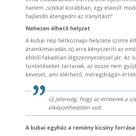
hanem „sokkal korábban, egy elavult mod
hajlandó átengedni az irányítást!”
Nehezen élhető helyzet
A kubai nép hétköznapi helyzete szinte él
áramkimaradás is) arra kényszeríti az em
ebből fakadóan légszennyezéssel jár. Az i
tüntetéseket tartanak, az össze nem gyűj
keveset, ami elérhető, méregdrágán értéke
Új jelenség, hogy az emberek a s
elképzelhetetlen volt.
A kubai egyház a remény kicsiny forrása