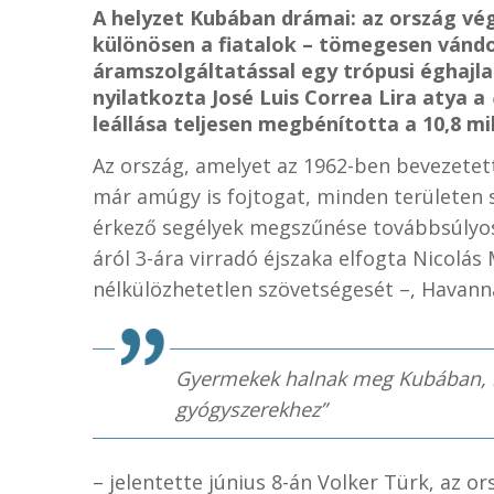
A helyzet Kubában drámai: az ország vég
különösen a fiatalok – tömegesen vándo
áramszolgáltatással egy trópusi éghajla
nyilatkozta José Luis Correa Lira atya a
leállása teljesen megbénította a 10,8 mil
Az ország, amelyet az 1962-ben bevezetet
már amúgy is fojtogat, minden területen 
érkező segélyek megszűnése továbbsúlyosb
áról 3-ára virradó éjszaka elfogta Nicol
nélkülözhetetlen szövetségesét –, Havann
Gyermekek halnak meg Kubában, m
gyógyszerekhez”
– jelentette június 8-án Volker Türk, az or