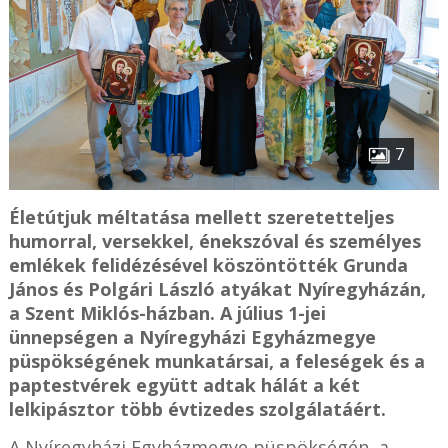
7
Életútjuk méltatása mellett szeretetteljes
humorral, versekkel, énekszóval és személyes
emlékek felidézésével köszöntötték Grunda
János és Polgári László atyákat Nyíregyházán,
a Szent Miklós-házban. A július 1-jei
ünnepségen a Nyíregyházi Egyházmegye
püspökségének munkatársai, a feleségek és a
paptestvérek együtt adtak hálát a két
lelkipásztor több évtizedes szolgálatáért.
A Nyíregyházi Egyházmegye püspökségén, a