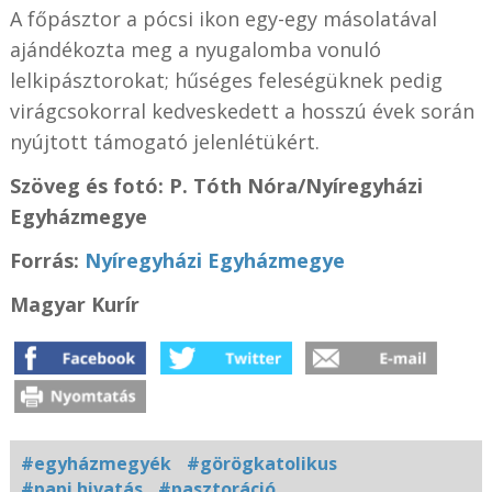
A főpásztor a pócsi ikon egy-egy másolatával
ajándékozta meg a nyugalomba vonuló
lelkipásztorokat; hűséges feleségüknek pedig
virágcsokorral kedveskedett a hosszú évek során
nyújtott támogató jelenlétükért.
Szöveg és fotó: P. Tóth Nóra/Nyíregyházi
Egyházmegye
Forrás:
Nyíregyházi Egyházmegye
Magyar Kurír
#egyházmegyék
#görögkatolikus
#papi hivatás
#pasztoráció