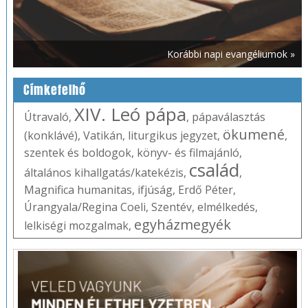
Korábbi napi evangéliumok »
Címkefelhő
XIV. Leó pápa
Útravaló
,
,
pápaválasztás
ökumené
(konklávé)
,
Vatikán
,
liturgikus jegyzet
,
,
szentek és boldogok
,
könyv- és filmajánló
,
család
általános kihallgatás/katekézis
,
,
Magnifica humanitas
,
ifjúság
,
Erdő Péter
,
Úrangyala/Regina Coeli
,
Szentév
,
elmélkedés
,
egyházmegyék
lelkiségi mozgalmak
,