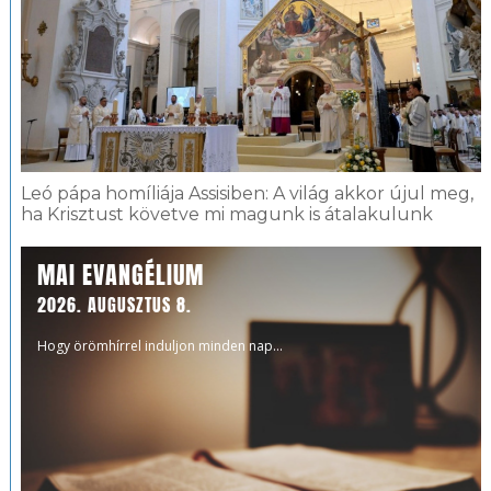
Leó pápa homíliája Assisiben: A világ akkor újul meg,
ha Krisztust követve mi magunk is átalakulunk
MAI EVANGÉLIUM
2026. AUGUSZTUS 8.
Hogy örömhírrel induljon minden nap...