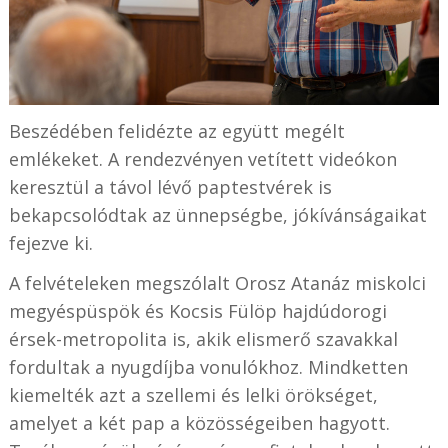
Beszédében felidézte az együtt megélt
emlékeket. A rendezvényen vetített videókon
keresztül a távol lévő paptestvérek is
bekapcsolódtak az ünnepségbe, jókívánságaikat
fejezve ki.
A felvételeken megszólalt Orosz Atanáz miskolci
megyéspüspök és Kocsis Fülöp hajdúdorogi
érsek-metropolita is, akik elismerő szavakkal
fordultak a nyugdíjba vonulókhoz. Mindketten
kiemelték azt a szellemi és lelki örökséget,
amelyet a két pap a közösségeiben hagyott.