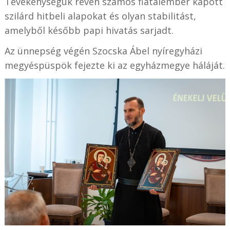
Tevékenységük révén számos fiatalember kapott
szilárd hitbeli alapokat és olyan stabilitást,
amelyből később papi hivatás sarjadt.
Az ünnepség végén Szocska Ábel nyíregyházi
megyéspüspök fejezte ki az egyházmegye háláját.