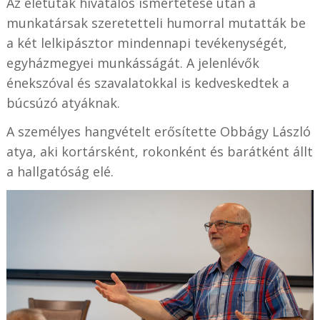
Az életutak hivatalos ismertetése után a
munkatársak szeretetteli humorral mutatták be
a két lelkipásztor mindennapi tevékenységét,
egyházmegyei munkásságát. A jelenlévők
énekszóval és szavalatokkal is kedveskedtek a
búcsúzó atyáknak.
A személyes hangvételt erősítette Obbágy László
atya, aki kortársként, rokonként és barátként állt
a hallgatóság elé.