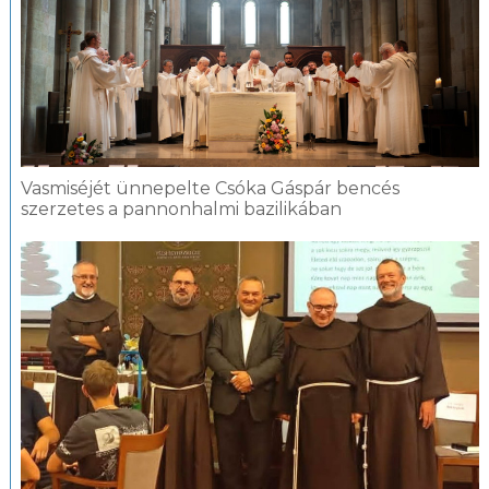
Vasmiséjét ünnepelte Csóka Gáspár bencés
szerzetes a pannonhalmi bazilikában