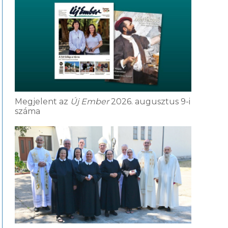
Megjelent az
Új Ember
2026. augusztus 9-i
száma