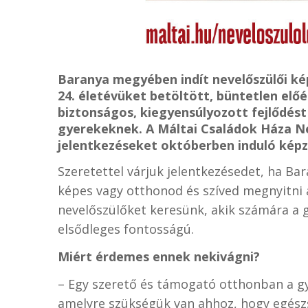
Baranya megyében indít nevelőszülői ké
24. életévüket betöltött, büntetlen el
biztonságos, kiegyensúlyozott fejlődés
gyerekeknek. A Máltai Családok Háza Nev
jelentkezéseket októberben induló képzé
Szeretettel várjuk jelentkezésedet, ha Ba
képes vagy otthonod és szíved megnyitni a
nevelőszülőket keresünk, akik számára a 
elsődleges fontosságú.
Miért érdemes ennek nekivágni?
– Egy szerető és támogató otthonban a g
amelyre szükségük van ahhoz, hogy egészs