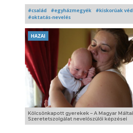
#család
#egyházmegyék
#kiskorúak vé
#oktatás-nevelés
Kapcsolódó
HAZAI
fotógaléria
Kölcsönkapott gyerekek – A Magyar Máltai
Szeretetszolgálat nevelőszülői képzései