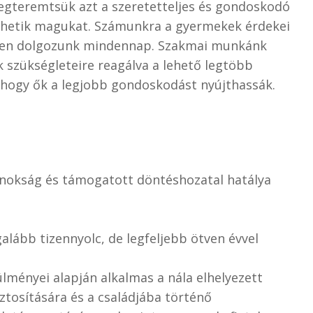
gteremtsük azt a szeretetteljes és gondoskodó
zhetik magukat. Számunkra a gyermekek érdekei
emben dolgozunk mindennap. Szakmai munkánk
 szükségleteire reagálva a lehető legtöbb
hogy ők a legjobb gondoskodást nyújthassák.
dnokság és támogatott döntéshozatal hatálya
lább tizennyolc, de legfeljebb ötven évvel
ülményei alapján alkalmas a nála elhelyezett
ztosítására és a családjába történő