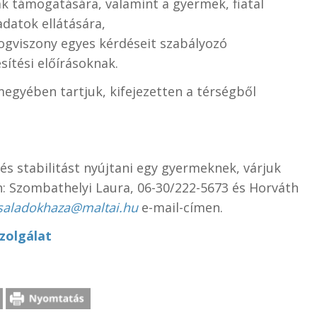
 támogatására, valamint a gyermek, fiatal
adatok ellátására,
 jogviszony egyes kérdéseit szabályozó
tési előírásoknak.
egyében tartjuk, kifejezetten a térségből
és stabilitást nyújtani egy gyermeknek, várjuk
n: Szombathelyi Laura, 06-30/222-5673 és Horváth
csaladokhaza@maltai.hu
e-mail-címen.
zolgálat