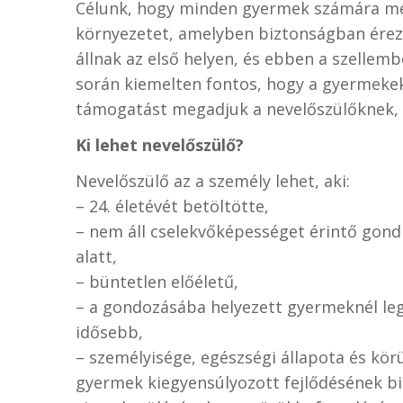
Célunk, hogy minden gyermek számára me
környezetet, amelyben biztonságban ére
állnak az első helyen, és ebben a szell
során kiemelten fontos, hogy a gyermekek
támogatást megadjuk a nevelőszülőknek, 
Ki lehet nevelőszülő?
Nevelőszülő az a személy lehet, aki:
– 24. életévét betöltötte,
– nem áll cselekvőképességet érintő gon
alatt,
– büntetlen előéletű,
– a gondozásába helyezett gyermeknél lega
idősebb,
– személyisége, egészségi állapota és kör
gyermek kiegyensúlyozott fejlődésének bi