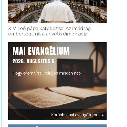
XIV. Leó pápa katekézise: Az imádság
emberségünk alapvető dimenziója
MAI EVANGÉLIUM
2026. AUGUSZTUS 6.
Hogy örömhírrel induljon minden nap...
Korábbi napi evangéliumok »