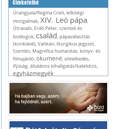
Címkefelhő
Úrangyala/Regina Coeli
,
lelkiségi
XIV. Leó pápa
mozgalmak
,
,
Útravaló
,
Erdő Péter
,
szentek és
család
boldogok
,
,
pápaválasztás
(konklávé)
,
Vatikán
,
liturgikus jegyzet
,
Szentév
,
Magnifica humanitas
,
könyv- és
ökumené
filmajánló
,
,
elmélkedés
,
ifjúság
,
általános kihallgatás/katekézis
,
egyházmegyék