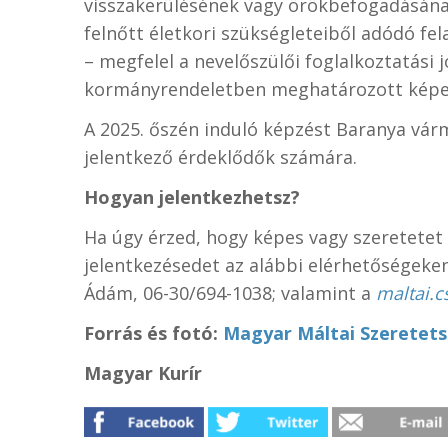
visszakerülésének vagy örökbefogadásának
felnőtt életkori szükségleteiből adódó fel
– megfelel a nevelőszülői foglalkoztatási
kormányrendeletben meghatározott képesí
A 2025. őszén induló képzést Baranya várm
jelentkező érdeklődők számára.
Hogyan jelentkezhetsz?
Ha úgy érzed, hogy képes vagy szeretetet 
jelentkezésedet az alábbi elérhetőségeke
Ádám, 06-30/694-1038; valamint a
maltai.
Forrás és f
otó:
Magyar Máltai Szeretets
Magyar Kurír