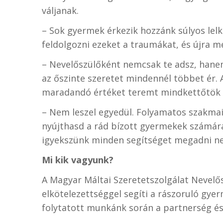
váljanak.
– Sok gyermek érkezik hozzánk súlyos lelk
feldolgozni ezeket a traumákat, és újra m
– Nevelőszülőként nemcsak te adsz, hanem 
az őszinte szeretet mindennél többet ér. 
maradandó értéket teremt mindkettőtök
– Nem leszel egyedül. Folyamatos szakmai
nyújthasd a rád bízott gyermekek számára
igyekszünk minden segítséget megadni n
Mi kik vagyunk?
A Magyar Máltai Szeretetszolgálat Nevelős
elkötelezettséggel segíti a rászoruló gye
folytatott munkánk során a partnerség és