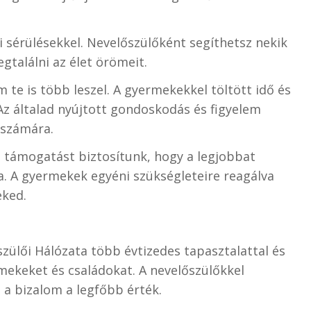
i sérülésekkel. Nevelőszülőként segíthetsz nekik
egtalálni az élet örömeit.
te is több leszel. A gyermekekkel töltött idő és
Az általad nyújtott gondoskodás és figyelem
 számára.
 támogatást biztosítunk, hogy a legjobbat
. A gyermekek egyéni szükségleteire reagálva
eked.
zülői Hálózata több évtizedes tapasztalattal és
rmekeket és családokat. A nevelőszülőkkel
 a bizalom a legfőbb érték.