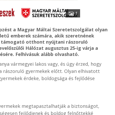
1
pzést a Magyar Máltai Szeretetszolgálat olyan
őéletű emberek számára, akik szeretnének
t támogató otthont nyújtani rászoruló
előszülői Hálózat augusztus 25-ig várja a
sére. Felhívásuk alább olvasható.
ranya vármegyei lakos vagy, és úgy érzed, hogy
 rászoruló gyermekek előtt. Olyan elhivatott
gyermekek érdeke, boldogsága és fejlődése
yermekek megtapasztalhatják a biztonságot,
égesen fejlődjenek és boldog felnőttekké