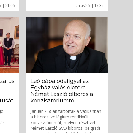
6. | 21:06
június 26. | 17:35
azarus
Leó pápa odafigyel az
Egyház valós életére –
Német László bíboros a
tusát
konzisztóriumról
Jo
Január 7–8-án tartották a Vatikánban
a bíborosi kollégium rendkívüli
ási
konzisztóriumát, melyen részt vett
Német László SVD bíboros, belgrádi