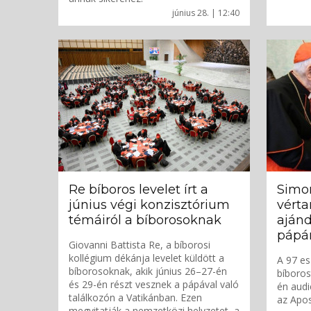
június 28. | 12:40
Re bíboros levelet írt a
Simon
június végi konzisztórium
vérta
témáiról a bíborosoknak
ajánd
pápá
Giovanni Battista Re, a bíborosi
kollégium dékánja levelet küldött a
A 97 es
bíborosoknak, akik június 26–27-én
bíboros
és 29-én részt vesznek a pápával való
én audi
találkozón a Vatikánban. Ezen
az Apos
megvitatják a nemzetközi helyzetet, a