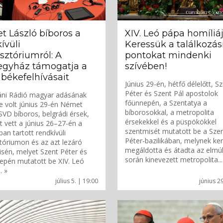
 László bíboros a
XIV. Leó pápa homíliáj
ívüli
Keressük a találkozás
sztóriumról: A
pontokat mindenki
egyház támogatja a
szívében!
békefelhívásait
Június 29-én, hétfő délelőtt, S
Péter és Szent Pál apostolok
áni Rádió magyar adásának
főünnepén, a Szentatya a
 volt június 29-én Német
bíborosokkal, a metropolita
SVD bíboros, belgrádi érsek,
érsekekkel és a püspökökkel
zt vett a június 26–27-én a
szentmisét mutatott be a Sze
ban tartott rendkívüli
Péter-bazilikában, melynek ke
tóriumon és az azt lezáró
megáldotta és átadta az elmúl
sén, melyet Szent Péter és
során kinevezett metropolita...
epén mutatott be XIV. Leó
. »
július 5. | 19:00
június 2