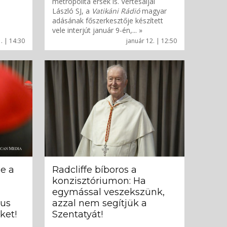
metropolita érsek is. Vértesaljai
László SJ, a
Vatikáni Rádió
magyar
adásának főszerkesztője készített
vele interjút január 9-én,... »
. | 14:30
január 12. | 12:50
e a
Radcliffe bíboros a
konzisztóriumon: Ha
egymással veszekszünk,
tus
azzal nem segítjük a
ket!
Szentatyát!