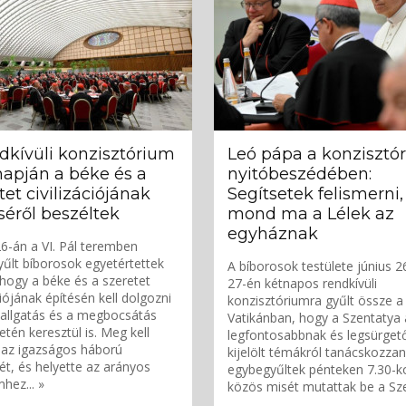
dkívüli konzisztórium
Leó pápa a konzisztó
napján a béke és a
nyitóbeszédében:
tet civilizációjának
Segítsetek felismerni,
séről beszéltek
mond ma a Lélek az
egyháznak
26-án a VI. Pál teremben
űlt bíborosok egyetértettek
A bíborosok testülete június 2
hogy a béke és a szeretet
27-én kétnapos rendkívüli
ciójának építésén kell dolgozni
konzisztóriumra gyűlt össze a
allgatás és a megbocsátás
Vatikánban, hogy a Szentatya á
etén keresztül is. Meg kell
legfontosabbnak és legsürget
 az igazságos háború
kijelölt témákról tanácskozzan
ét, és helyette az arányos
egybegyűltek pénteken 7.30-k
hez... »
közös misét mutattak be a Szen