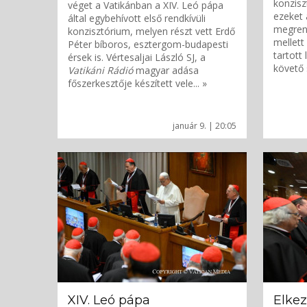
konzisz
véget a Vatikánban a XIV. Leó pápa
ezeket 
által egybehívott első rendkívüli
megrend
konzisztórium, melyen részt vett Erdő
mellett
Péter bíboros, esztergom-budapesti
tartott 
érsek is. Vértesaljai László SJ, a
követő 
Vatikáni Rádió
magyar adása
főszerkesztője készített vele... »
január 9. | 20:05
XIV. Leó pápa
Elkez