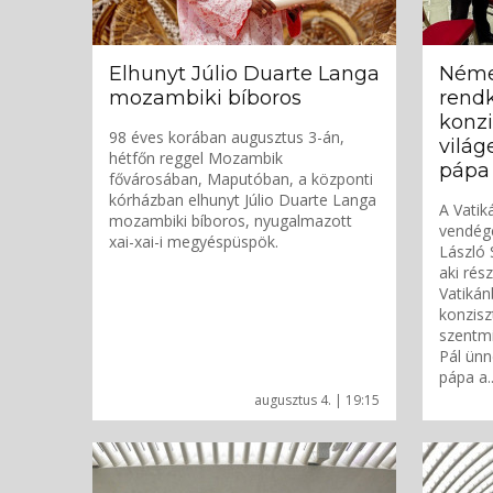
Elhunyt Júlio Duarte Langa
Német
mozambiki bíboros
rendk
konzi
98 éves korában augusztus 3-án,
világ
hétfőn reggel Mozambik
pápa 
fővárosában, Maputóban, a központi
kórházban elhunyt Júlio Duarte Langa
A Vatik
mozambiki bíboros, nyugalmazott
vendége
xai-xai-i megyéspüspök.
László 
aki rés
Vatikán
konzisz
szentmi
Pál ünn
pápa a..
augusztus 4. | 19:15