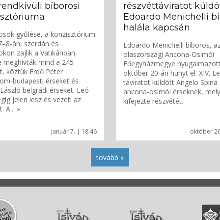
 rendkívüli bíborosi
részvéttáviratot küldö
isztóriuma
Edoardo Menichelli b
halála kapcsán
osok gyűlése, a konzisztórium
7–8-án, szerdán és
Edoardo Menichelli bíboros, a
ökön zajlik a Vatikánban,
olaszországi Ancona-Osimói
e meghívták mind a 245
Főegyházmegye nyugalmazott
t, köztük Erdő Péter
október 20-án hunyt el. XIV. L
om-budapesti érseket és
táviratot küldött Angelo Spina
ászló belgrádi érseket. Leó
ancona-osimói érseknek, mel
gig jelen lesz és vezeti az
kifejezte részvétét.
. A... »
január 7. | 18:46
október 26
tovább »