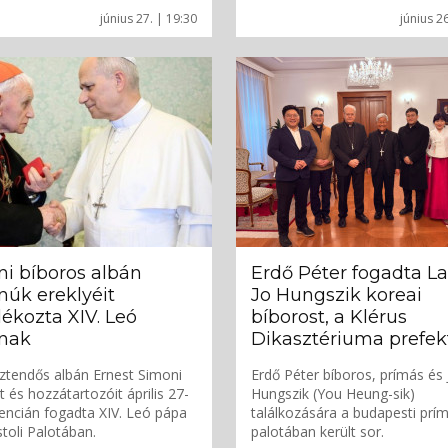
június 27. | 19:30
június 2
i bíboros albán
Erdő Péter fogadta L
núk ereklyéit
Jo Hungszik koreai
ékozta XIV. Leó
bíborost, a Klérus
nak
Dikasztériuma prefek
ztendős albán Ernest Simoni
Erdő Péter bíboros, prímás és 
t és hozzátartozóit április 27-
Hungszik (You Heung-sik)
encián fogadta XIV. Leó pápa
találkozására a budapesti prím
toli Palotában.
palotában került sor.