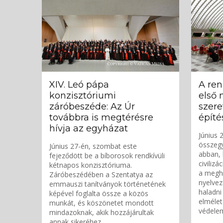
XIV. Leó pápa
A ren
konzisztóriumi
első 
záróbeszéde: Az Úr
szere
továbbra is megtérésre
építé
hívja az egyházat
Június 
összegy
Június 27-én, szombat este
abban, 
fejeződött be a bíborosok rendkívüli
civilizá
kétnapos konzisztóriuma.
a megh
Záróbeszédében a Szentatya az
nyelvez
emmauszi tanítványok történetének
haladni
képével foglalta össze a közös
elmélet
munkát, és köszönetet mondott
védelem
mindazoknak, akik hozzájárultak
annak sikeréhez.