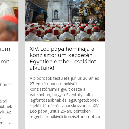
riumi
XIV. Leó pápa homíliája a
konzisztórium kezdetén:
 mit
Egyetlen emberi családot
alkotunk!
A bíborosok testülete június 26-án és
27-én kétnapos rendkívüli
6-án és
konzisztóriumra gyűlt össze a
Vatikánban, hogy a Szentatya által
legfontosabbnak és legsürgetőbbnek
ltal
kijelölt témákról tanácskozzanak. XIV.
őbbnek
Leó pápa június 26-án, pénteken
ak. Az
reggel a rendkívüli konzisztóriumot... »
or
t... »