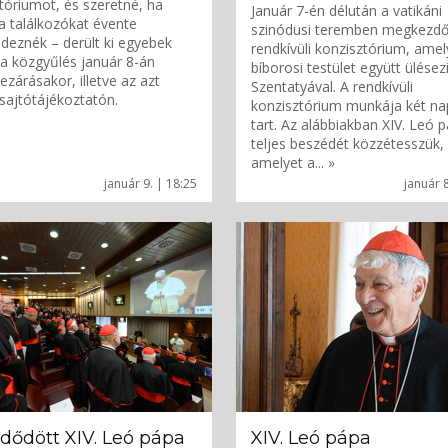
tóriumot, és szeretné, ha
Január 7-én délután a vatikáni
a találkozókat évente
szinódusi teremben megkezdő
eznék – derült ki egyebek
rendkívüli konzisztórium, ame
 a közgyűlés január 8-án
bíborosi testület együtt ülésez
lezárásakor, illetve az azt
Szentatyával. A rendkívüli
sajtótájékoztatón.
konzisztórium munkája két na
tart. Az alábbiakban XIV. Leó 
teljes beszédét közzétesszük,
amelyet a... »
január 9. | 18:25
január 8
dődött XIV. Leó pápa
XIV. Leó pápa