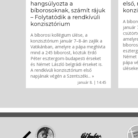
hangsúlyozta a
első,
bíborosoknak, számít rájuk
konz
– Folytatódik a rendkívüli
A bíbor
konzisztórium
január 
csütört
A bíborosi kollégium ülése, a
amelyr
konzisztórium január 7–8-án zajlik a
bíboros
Vatikánban, amelyre a pápa meghívta
eszterg
mind a 245 bíborost, köztük Erdő
Német L
Péter esztergom-budapesti érseket
pápa vé
és Német László belgrádi érseket is.
üléseket
A rendkívüli konzisztórium első
napjának végén a Szentszéki... »
január 8. | 14:45