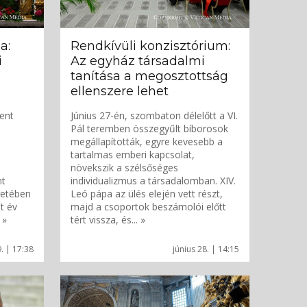
a:
Rendkívüli konzisztórium:
i
Az egyház társadalmi
tanítása a megosztottság
ellenszere lehet
zent
Június 27-én, szombaton délelőtt a VI.
Pál teremben összegyűlt bíborosok
megállapították, egyre kevesebb a
tartalmas emberi kapcsolat,
növekszik a szélsőséges
nt
individualizmus a társadalomban. XIV.
retében
Leó pápa az ülés elején vett részt,
t év
majd a csoportok beszámolói előtt
 »
tért vissza, és... »
9. | 17:38
június 28. | 14:15