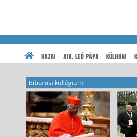
HAZAI
XIV. LEÓ PÁPA
KÜLHONI
K
Bíborosi kollégium