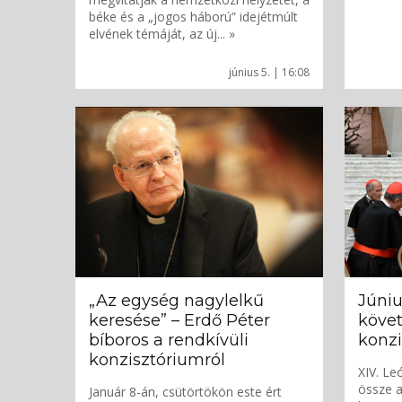
béke és a „jogos háború” idejétmúlt
elvének témáját, az új... »
június 5. | 16:08
„Az egység nagylelkű
Júniu
keresése” – Erdő Péter
követ
bíboros a rendkívüli
konzi
konzisztóriumról
XIV. Le
össze a
Január 8-án, csütörtökön este ért