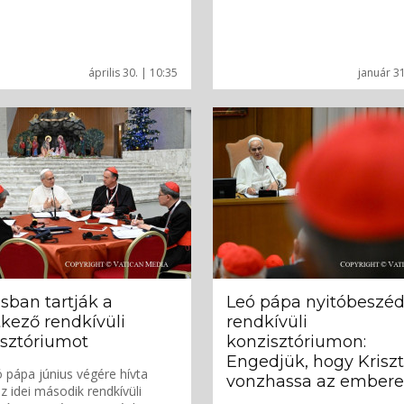
április 30. | 10:35
január 31
sban tartják a
Leó pápa nyitóbeszéd
kező rendkívüli
rendkívüli
sztóriumot
konzisztóriumon:
Engedjük, hogy Krisz
ó pápa június végére hívta
vonzhassa az embere
z idei második rendkívüli