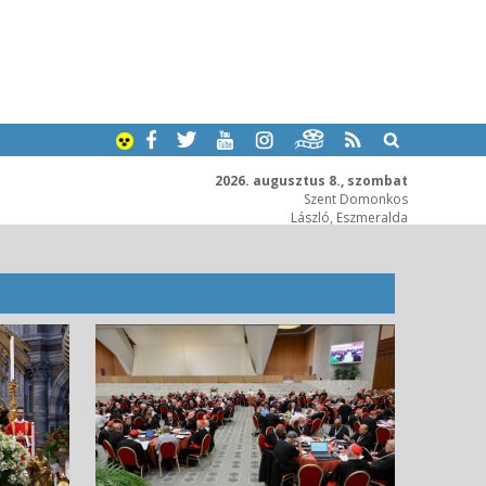
2026. augusztus 8., szombat
Szent Domonkos
László, Eszmeralda