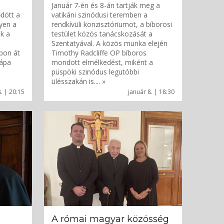
Január 7-én és 8-án tartják meg a
dött a
vatikáni szinódusi teremben a
lyen a
rendkívüli konzisztóriumot, a bíborosi
ik a
testület közös tanácskozását a
Szentatyával. A közös munka elején
pon át
Timothy Radcliffe OP bíboros
pápa
mondott elmélkedést, miként a
püspöki szinódus legutóbbi
ülésszakán is.... »
. | 20:15
január 8. | 18:30
A római magyar közösség