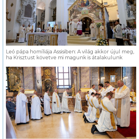
Leó pápa homíliája Assisiben: A világ akkor újul meg,
ha Krisztust követve mi magunk is átalakulunk