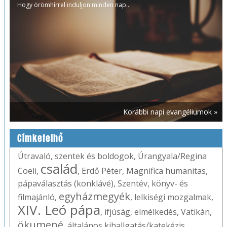
Hogy örömhírrel induljon minden nap...
Korábbi napi evangéliumok »
Címkefelhő
Útravaló
,
szentek és boldogok
,
Úrangyala/Regina
család
Coeli
,
,
Erdő Péter
,
Magnifica humanitas
,
pápaválasztás (konklávé)
,
Szentév
,
könyv- és
egyházmegyék
filmajánló
,
,
lelkiségi mozgalmak
,
XIV. Leó pápa
,
ifjúság
,
elmélkedés
,
Vatikán
,
ökumené
,
általános kihallgatás/katekézis
,