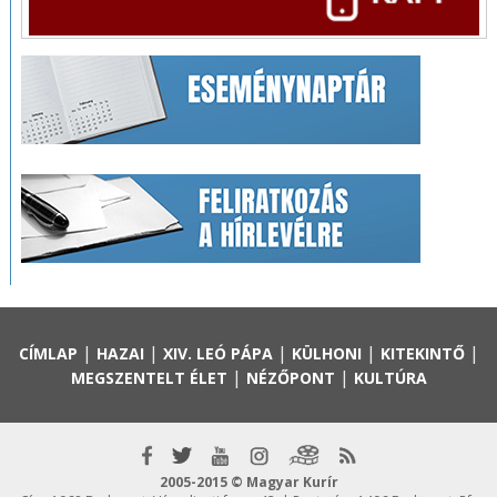
|
|
|
|
|
CÍMLAP
HAZAI
XIV. LEÓ PÁPA
KÜLHONI
KITEKINTŐ
|
|
MEGSZENTELT ÉLET
NÉZŐPONT
KULTÚRA
2005-2015 © Magyar Kurír