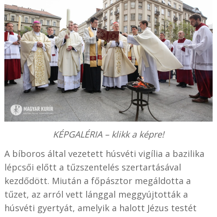
KÉPGALÉRIA – klikk a képre!
A bíboros által vezetett húsvéti vigília a bazilika
lépcsői előtt a tűzszentelés szertartásával
kezdődött. Miután a főpásztor megáldotta a
tűzet, az arról vett lánggal meggyújtották a
húsvéti gyertyát,
amelyik a halott Jézus testét