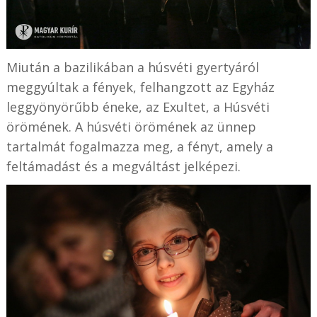
Miután a bazilikában a húsvéti gyertyáról
meggyúltak a fények, felhangzott az Egyház
leggyönyörűbb éneke, az Exultet, a Húsvéti
örömének. A húsvéti örömének az ünnep
tartalmát fogalmazza meg, a fényt, amely a
feltámadást és a megváltást jelképezi.