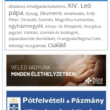
XIV. Leó
általános kihallgatás/katekézis
,
pápa
ökumené
,
ifjúság
,
,
elmélkedés
,
Erdő
Péter
,
Útravaló
,
Szentév
,
Magnifica humanitas
,
egyházmegyék
,
könyv- és filmajánló
,
liturgikus
jegyzet
,
Vatikán
,
szentek és boldogok
,
pápaválasztás (konklávé)
,
Úrangyala/Regina Coeli
,
család
lelkiségi mozgalmak
,