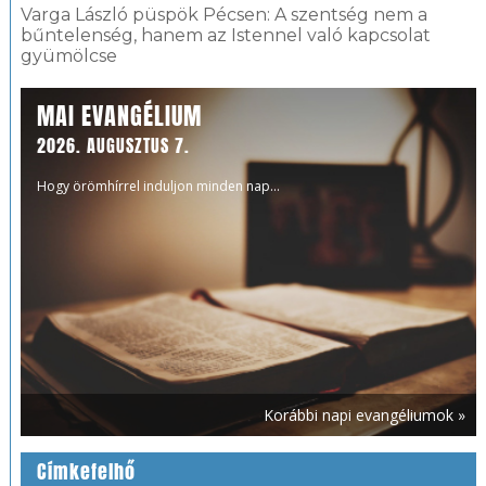
Varga László püspök Pécsen: A szentség nem a
bűntelenség, hanem az Istennel való kapcsolat
gyümölcse
MAI EVANGÉLIUM
2026. AUGUSZTUS 7.
Hogy örömhírrel induljon minden nap...
Korábbi napi evangéliumok »
Címkefelhő