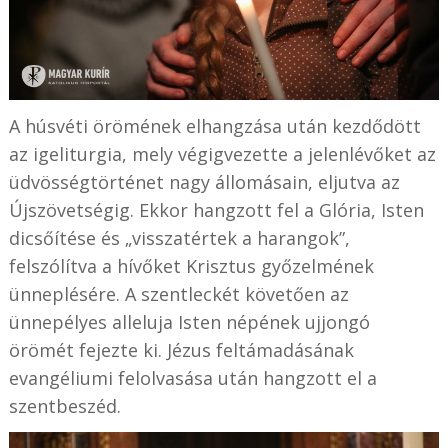
A húsvéti örömének elhangzása után kezdődött
az igeliturgia, mely végigvezette a jelenlévőket az
üdvösségtörténet nagy állomásain, eljutva az
Újszövetségig. Ekkor hangzott fel a Glória, Isten
dicsőítése és „visszatértek a harangok”,
felszólítva a hívőket Krisztus győzelmének
ünneplésére. A szentleckét követően az
ünnepélyes alleluja Isten népének ujjongó
örömét fejezte ki. Jézus feltámadásának
evangéliumi felolvasása után hangzott el a
szentbeszéd.