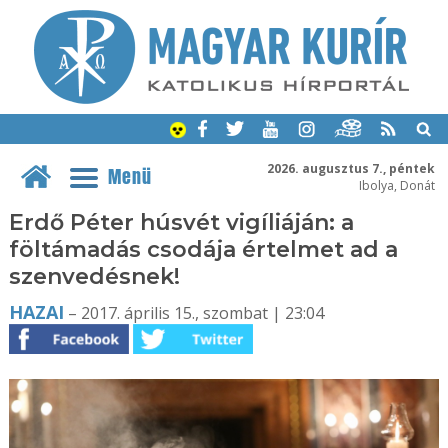
2026. augusztus 7., péntek
Menü
Ibolya, Donát
Erdő Péter húsvét vigíliáján: a
föltámadás csodája értelmet ad a
szenvedésnek!
HAZAI
– 2017. április 15., szombat | 23:04