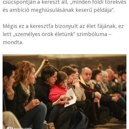
csúcspontján a kereszt áll, „minden földi törekvés
és ambíció meghiúsulásának keserű példája”.
Mégis ez a keresztfa bizonyult az élet fájának, ez
lett „személyes örök életünk” szimbóluma –
mondta.