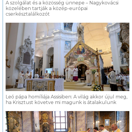
A szolgálat és a közösség ünnepe – Nagykovácsi
közelében tartják a közép-európai
cserkésztalálkozót
Leó pápa homíliája Assisiben: A világ akkor újul meg,
ha Krisztust követve mi magunk is átalakulunk