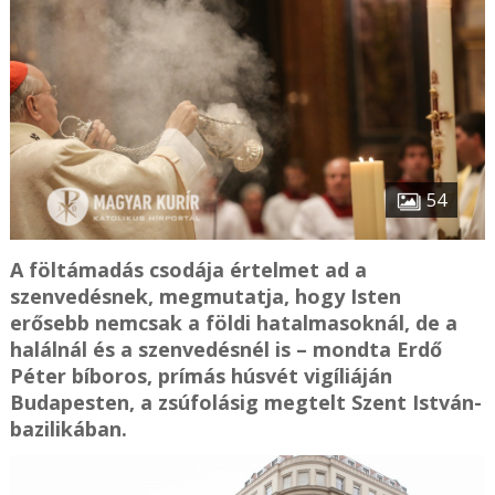
54
A föltámadás csodája értelmet ad a
szenvedésnek, megmutatja, hogy Isten
erősebb nemcsak a földi hatalmasoknál, de a
halálnál és a szenvedésnél is – mondta Erdő
Péter bíboros, prímás húsvét vigíliáján
Budapesten, a zsúfolásig megtelt Szent István-
bazilikában.