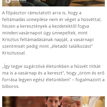
A főpásztor rámutatott arra is, hogy a
feltámadás ünneplése nem ér véget a húsvéttal,
hiszen a keresztények a kezdetektől fogva
minden vasárnapot úgy ünnepeltek, mint
Krisztus feltámadásának napját, a vasárnapi
szentmisét pedig mint „életadó találkozást”
Krisztussal.
„Így tegye sugárzóvá életünkben a húsvét titkát
ma is a vasárnap és a kereszt”, hogy „öröm és erő
forrása legyen egész életünkben” – fogalmazott a
bíboros.