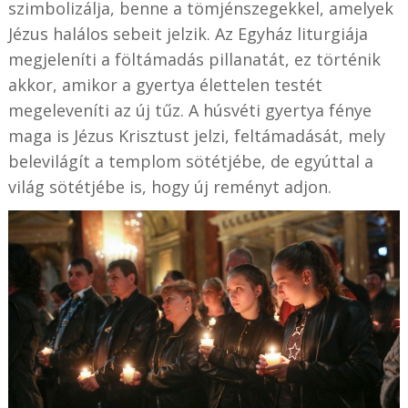
szimbolizálja, benne a tömjénszegekkel, amelyek
Jézus halálos sebeit jelzik. A
z Egyház liturgiája
megjeleníti a föltámadás pillanatát, ez történik
akkor, amikor a gyertya élettelen testét
megeleveníti az új tűz.
A húsvéti gyertya fénye
maga is Jézus Krisztust jelzi, feltámadását, mely
belevilágít a templom sötétjébe, de egyúttal a
világ sötétjébe is, hogy új reményt adjon.