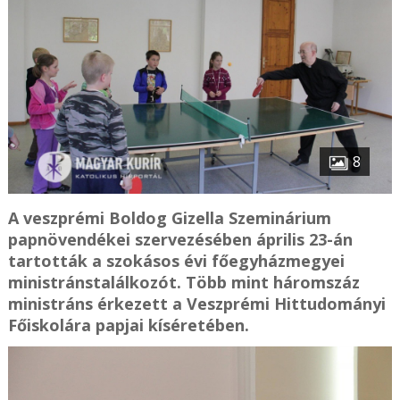
8
A veszprémi Boldog Gizella Szeminárium
papnövendékei szervezésében április 23-án
tartották a szokásos évi főegyházmegyei
ministránstalálkozót. Több mint háromszáz
ministráns érkezett a Veszprémi Hittudományi
Főiskolára papjai kíséretében.