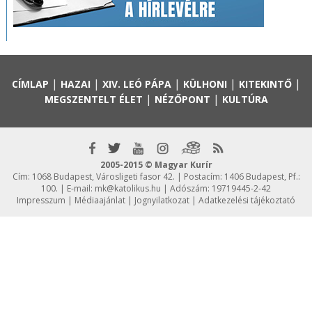
|
|
|
|
|
CÍMLAP
HAZAI
XIV. LEÓ PÁPA
KÜLHONI
KITEKINTŐ
|
|
MEGSZENTELT ÉLET
NÉZŐPONT
KULTÚRA
2005-2015 © Magyar Kurír
Cím: 1068 Budapest, Városligeti fasor 42. | Postacím: 1406 Budapest, Pf.:
100. | E-mail:
mk@katolikus.hu
| Adószám: 19719445-2-42
Impresszum
|
Médiaajánlat
|
Jognyilatkozat
|
Adatkezelési tájékoztató