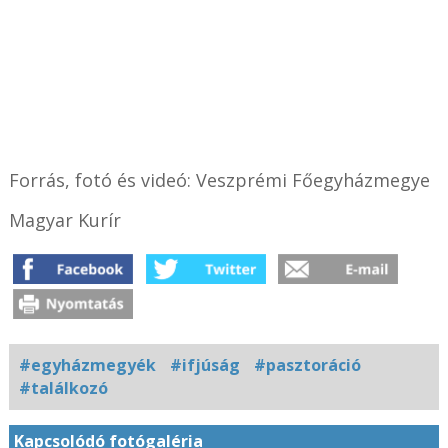
Forrás, fotó és videó: Veszprémi Főegyházmegye
Magyar Kurír
#egyházmegyék
#ifjúság
#pasztoráció
#találkozó
Kapcsolódó fotógaléria