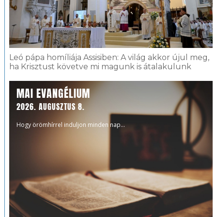
Leó pápa homíliája Assisiben: A világ akkor újul meg,
ha Krisztust követve mi magunk is átalakulunk
MAI EVANGÉLIUM
2026. AUGUSZTUS 8.
Hogy örömhírrel induljon minden nap...