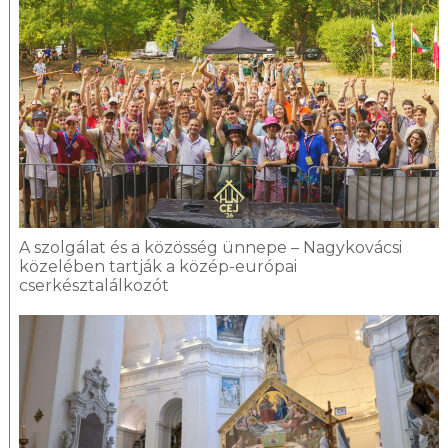
A szolgálat és a közösség ünnepe – Nagykovácsi
közelében tartják a közép-európai
cserkésztalálkozót