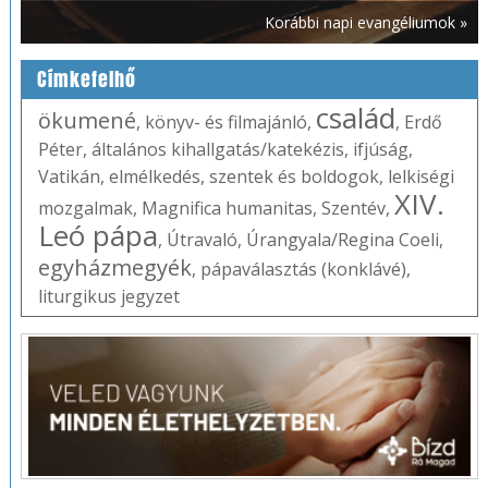
Korábbi napi evangéliumok »
Címkefelhő
család
ökumené
,
könyv- és filmajánló
,
,
Erdő
Péter
,
általános kihallgatás/katekézis
,
ifjúság
,
Vatikán
,
elmélkedés
,
szentek és boldogok
,
lelkiségi
XIV.
mozgalmak
,
Magnifica humanitas
,
Szentév
,
Leó pápa
,
Útravaló
,
Úrangyala/Regina Coeli
,
egyházmegyék
,
pápaválasztás (konklávé)
,
liturgikus jegyzet