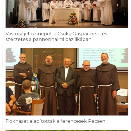
Vasmiséjét ünnepelte Csóka Gáspár bencés
szerzetes a pannonhalmi bazilikában
Fiókházat alapítottak a ferencesek Pécsen