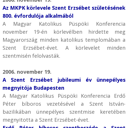
Az MKPK körlevele Szent Erzsébet születésének
800. évfordulója alkalmából
A Magyar Katolikus Püspöki Konferencia
november 19-én körlevélben hirdette meg
Magyarország minden katolikus templomában a
Szent Erzsébet-évet. A körlevelet minden
szentmisén felolvasták.
2006. november 19.
A Szent Erzsébet jubileumi év ünnepélyes
megnyitója Budapesten
A Magyar Katolikus Püspöki Konferencia Erdő
Péter bíboros vezetésével a Szent István-
bazilikában ünnepélyes szentmise keretében
megnyitotta a Szent Erzsébet-évet.
Erdő Péter bíboros szentbeszéde a Szent