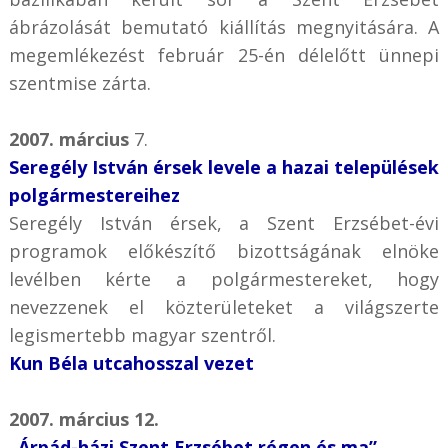
ábrázolását bemutató kiállítás megnyitására. A
megemlékezést február 25-én délelőtt ünnepi
szentmise zárta.
2007. március
7.
Seregély István érsek levele a hazai települések
polgármestereihez
Seregély István érsek, a Szent Erzsébet-évi
programok előkészítő bizottságának elnöke
levélben kérte a polgármestereket, hogy
nevezzenek el közterületeket a világszerte
legismertebb magyar szentről.
Kun Béla utcahosszal vezet
2007. március 12.
„Árpád-házi Szent Erzsébet régen és ma”