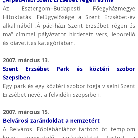
Az Esztergom–Budapesti Főegyházmegye
Hitoktatási Felügyelősége a Szent Erzsébet-év
alkalmából „Árpád-házi Szent Erzsébet régen és
ma” címmel pályázatot hirdetett vers, leporelló
és diavetítés kategóriában.
2007. március 13.
Szent Erzsébet Park és köztéri szobor
Szepsiben
Egy park és egy köztéri szobor fogja viselni Szent
Erzsébet nevét a felvidéki Szepsiben.
2007. március 15.
Belvárosi zarándoklat a nemzetért
A Belvárosi Főplébániához tartozó öt templom
közös engesztelő zarándoklatot tartott a