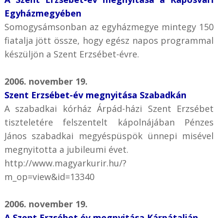
Egyházmegyében
Somogysámsonban az egyházmegye mintegy 150
fiatalja jött össze, hogy egész napos programmal
készüljön a Szent Erzsébet-évre.
2006. november 19.
Szent Erzsébet-év megnyitása Szabadkán
A szabadkai kórház Árpád-házi Szent Erzsébet
tiszteletére felszentelt kápolnájában Pénzes
János szabadkai megyéspüspök ünnepi misével
megnyitotta a jubileumi évet.
http://www.magyarkurir.hu/?
m_op=view&id=13340
2006. november 19.
A Szent Erzsébet év megnyitása Kárpátalján