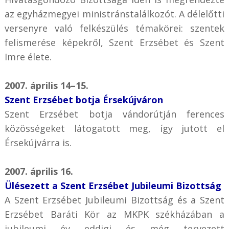
az egyházmegyei ministránstalálkozót. A délelőtti
versenyre való felkészülés témakörei: szentek
felismerése képekről, Szent Erzsébet és Szent
Imre élete.
2007. április 14–15.
Szent Erzsébet botja Érsekújváron
Szent Erzsébet botja vándorútján ferences
közösségeket látogatott meg, így jutott el
Érsekújvárra is.
2007. április 16.
Ülésezett a Szent Erzsébet Jubileumi Bizottság
A Szent Erzsébet Jubileumi Bizottság és a Szent
Erzsébet Baráti Kör az MKPK székházában a
jubileumi év eddigi és még tervezett