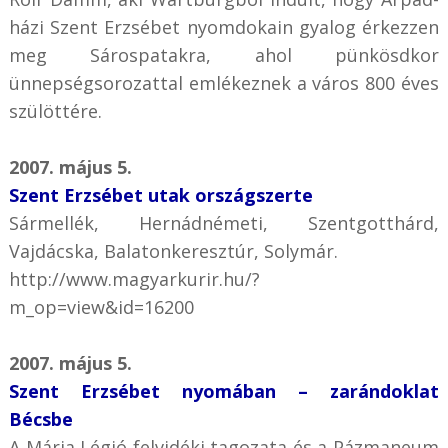
házi Szent Erzsébet nyomdokain gyalog érkezzen
meg Sárospatakra, ahol pünkösdkor
ünnepségsorozattal emlékeznek a város 800 éves
szülöttére.
2007. május 5.
Szent Erzsébet utak országszerte
Sármellék, Hernádnémeti, Szentgotthárd,
Vajdácska, Balatonkeresztúr, Solymár.
http://www.magyarkurir.hu/?
m_op=view&id=16200
2007. május 5.
Szent Erzsébet nyomában – zarándoklat
Bécsbe
A Mária Légió felvidéki tagozata és a Pázmaneum