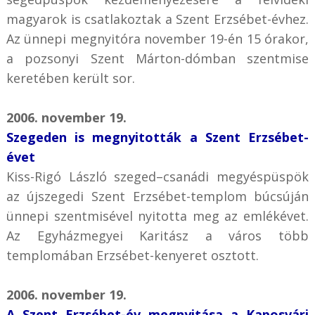
magyarok is csatlakoztak a Szent Erzsébet-évhez.
Az ünnepi megnyitóra november 19-én 15 órakor,
a pozsonyi Szent Márton-dómban szentmise
keretében került sor.
2006. november 19.
Szegeden is megnyitották a Szent Erzsébet-
évet
Kiss-Rigó László szeged–csanádi megyéspüspök
az újszegedi Szent Erzsébet-templom búcsúján
ünnepi szentmisével nyitotta meg az emlékévet.
Az Egyházmegyei Karitász a város több
templomában Erzsébet-kenyeret osztott.
2006. november 19.
A Szent Erzsébet-év megnyitása a Kaposvári