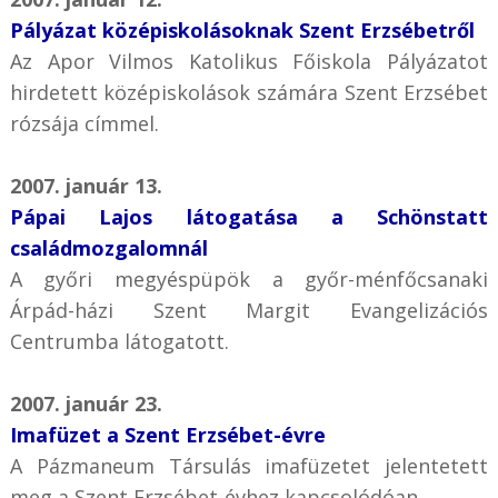
Pályázat középiskolásoknak Szent Erzsébetről
Az Apor Vilmos Katolikus Főiskola Pályázatot
hirdetett középiskolások számára Szent Erzsébet
rózsája címmel.
2007. január 13.
Pápai Lajos látogatása a Schönstatt
családmozgalomnál
A győri megyéspüpök a győr-ménfőcsanaki
Árpád-házi Szent Margit Evangelizációs
Centrumba látogatott.
2007. január 23.
Imafüzet a Szent Erzsébet-évre
A Pázmaneum Társulás imafüzetet jelentetett
meg a Szent Erzsébet-évhez kapcsolódóan.