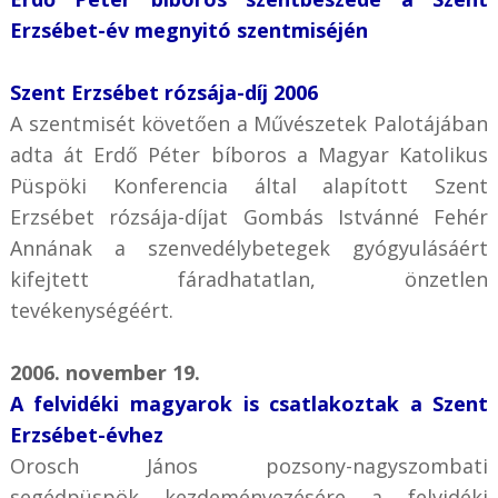
Erzsébet-év megnyitó szentmiséjén
Szent Erzsébet rózsája-díj 2006
A szentmisét követően a Művészetek Palotájában
adta át Erdő Péter bíboros a Magyar Katolikus
Püspöki Konferencia által alapított Szent
Erzsébet rózsája-díjat Gombás Istvánné Fehér
Annának a szenvedélybetegek gyógyulásáért
kifejtett fáradhatatlan, önzetlen
tevékenységéért.
2006. november 19.
A felvidéki magyarok is csatlakoztak a Szent
Erzsébet-évhez
Orosch János pozsony-nagyszombati
segédpüspök kezdeményezésére a felvidéki