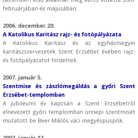
februárjában és májusában.
2006. december 20.
A Katolikus Karitász rajz- és fotópályázata
A Katolikus Karitász és az egyházmegyei
karitászszervezetek Szent Erzsébet évében rajz-
és fotópályázatot hirdettek.
2007. január 5.
Szentmise és zászlómegáldás a győri Szent
Erzsébet-templomban
A jubileumi év kapcsán a Szent Erzsébetről
elnevezett győri templomban ünnepi szentmisét
mutatott be Beer Miklós váci megyéspüspök.
2007. január 12.