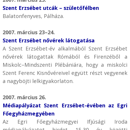
Szent Erzsébet utcák – születőfélben
Balatonfenyves, Pálháza.
2007. március 23–24.
Szent Erzsébet nővérek látogatása
A Szent Erzsébet-év alkalmából Szent Erzsébet
nővérek látogattak Rómából és Firenzéből a
Miskolc–Mindszenti Plébániára, hogy a miskolci
Szent Ferenc Kisnővéreivel együtt részt vegyenek
a nagyböjti lelkigyakorlaton.
2007. március 26.
Médiapályázat Szent Erzsébet-évében az Egri
Főegyházmegyében
Az Egri Főegyházmegyei Ifjúsági Iroda
médiapályázatot hirdet 15-30 év közötti