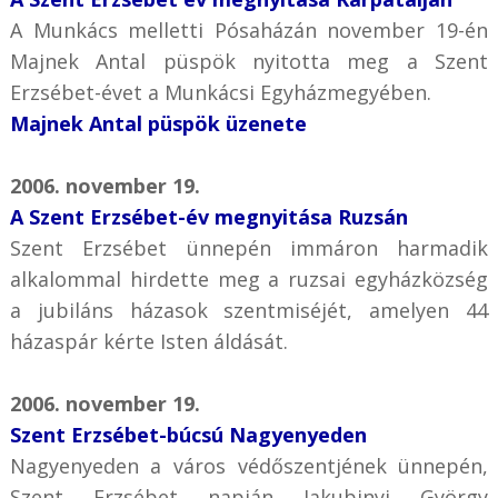
A Munkács melletti Pósaházán november 19-én
Majnek Antal püspök nyitotta meg a Szent
Erzsébet-évet a Munkácsi Egyházmegyében.
Majnek Antal püspök üzenete
2006. november 19.
A Szent Erzsébet-év megnyitása Ruzsán
Szent Erzsébet ünnepén immáron harmadik
alkalommal hirdette meg a ruzsai egyházközség
a jubiláns házasok szentmiséjét, amelyen 44
házaspár kérte Isten áldását.
2006. november 19.
Szent Erzsébet-búcsú Nagyenyeden
Nagyenyeden a város védőszentjének ünnepén,
Szent Erzsébet napján Jakubinyi György