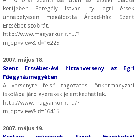
kertjében Seregély István ny. egri érsek
ünnepélyesen megáldotta Árpád-házi Szent
Erzsébet szobrát.
http://www.magyarkurir.hu/?
m_op=view&id=16225
2007. május 18.
Szent Erzsébet-évi hittanverseny az Egri
Főegyházmegyében
A versenyre felső tagozatos, önkormányzati
iskolába járó gyerekek jelentkezhettek.
http://www.magyarkurir.hu/?
m_op=view&id=16415
2007. május 19.
Kortárs művészek Szent Erzsébetről