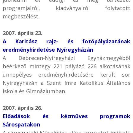
programjairól, kiadványairól folytatott
megbeszélést.
2007. április 23.
A Karitász rajz- és fotópályázatának
eredményhirdetése Nyíregyházán
A Debrecen-Nyíregyházi Egyházmegyéből
beérkező mintegy 221 pályázó 226 alkotásának
ünnepélyes eredményhirdetésére került sor
Nyíregyházán a Szent Imre Katolikus Általános
Iskola és Gimnáziumban.
2007. április 26.
Előadások és kézműves programok
Sárospatakon
A sárospataki Művelődés Háza sorozatot indított