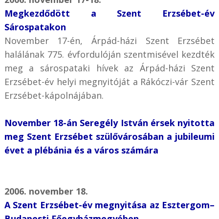
Megkezdődött a Szent Erzsébet-év
Sárospatakon
November 17-én, Árpád-házi Szent Erzsébet
halálának 775. évfordulóján szentmisével kezdték
meg a sárospataki hívek az Árpád-házi Szent
Erzsébet-év helyi megnyitóját a Rákóczi-vár Szent
Erzsébet-kápolnájában.
November 18-án Seregély István érsek nyitotta
meg Szent Erzsébet szülővárosában a jubileumi
évet a plébánia és a város számára
2006. november 18.
A Szent Erzsébet-év megnyitása az Esztergom–
Budapesti Főegyházmegyében