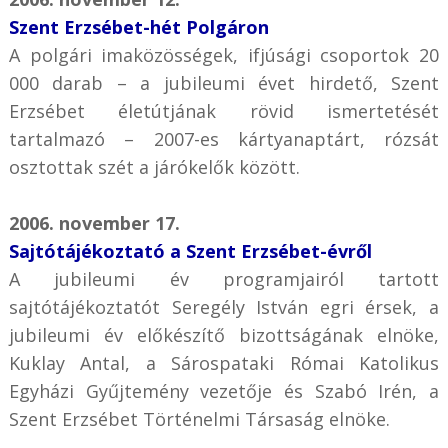
Szent Erzsébet-hét Polgáron
A polgári imaközösségek, ifjúsági csoportok 20
000 darab – a jubileumi évet hirdető, Szent
Erzsébet életútjának rövid ismertetését
tartalmazó – 2007-es kártyanaptárt, rózsát
osztottak szét a járókelők között.
2006. november 17.
Sajtótájékoztató a Szent Erzsébet-évről
A jubileumi év programjairól tartott
sajtótájékoztatót Seregély István egri érsek, a
jubileumi év előkészítő bizottságának elnöke,
Kuklay Antal, a Sárospataki Római Katolikus
Egyházi Gyűjtemény vezetője és Szabó Irén, a
Szent Erzsébet Történelmi Társaság elnöke.