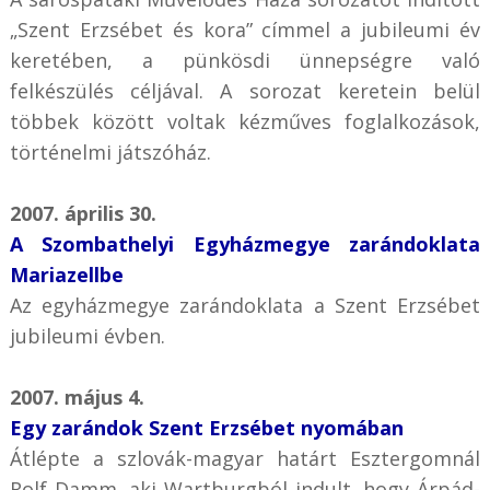
„Szent Erzsébet és kora” címmel a jubileumi év
keretében, a pünkösdi ünnepségre való
felkészülés céljával. A sorozat keretein belül
többek között voltak kézműves foglalkozások,
történelmi játszóház.
2007. április 30.
A Szombathelyi Egyházmegye zarándoklata
Mariazellbe
Az egyházmegye zarándoklata a Szent Erzsébet
jubileumi évben.
2007. május 4.
Egy zarándok Szent Erzsébet nyomában
Átlépte a szlovák-magyar határt Esztergomnál
Rolf Damm, aki Wartburgból indult, hogy Árpád-