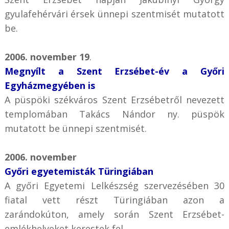
gyulafehérvári érsek ünnepi szentmisét mutatott
be.
2006. november 19
.
Megnyílt a Szent Erzsébet-év a Győri
Egyházmegyében is
A püspöki székváros Szent Erzsébetről nevezett
templomában Takács Nándor ny. püspök
mutatott be ünnepi szentmisét.
2006. november
Győri egyetemisták Türingiában
A győri Egyetemi Lelkészség szervezésében 30
fiatal vett részt Türingiában azon a
zarándokúton, amely során Szent Erzsébet-
emlékhelyeket kerestek fel.