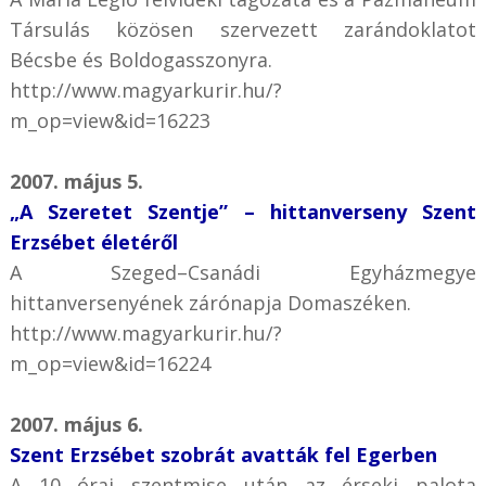
Társulás közösen szervezett zarándoklatot
Bécsbe és Boldogasszonyra.
http://www.magyarkurir.hu/?
m_op=view&id=16223
2007. május 5.
„A Szeretet Szentje” – hittanverseny Szent
Erzsébet életéről
A Szeged–Csanádi Egyházmegye
hittanversenyének zárónapja Domaszéken.
http://www.magyarkurir.hu/?
m_op=view&id=16224
2007. május 6.
Szent Erzsébet szobrát avatták fel Egerben
A 10 órai szentmise után az érseki palota