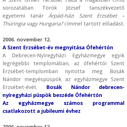
sorozatában Török József tanszékvezető
egyetemi tanár
Árpád-házi Szent Erzsébet –
Thüringia vagy Hungaria?
címmel tartott előadást.
2006. november 12.
A Szent Erzsébet-év megnyitása Ófehértón
A Debrecen-Nyíregyházi Egyházmegye egyik
legrégebbi templomában, az ófehértói Szent
Erzsébet-templomban nyitotta meg Bosák
Nándor megyéspüspök az egyházmegye Szent
Erzsébet-évét.
Bosák Nándor debrecen-
nyíregyházi püspök beszéde Ófehértón
Az egyházmegye számos programmal
csatlakozott a jubileumi évhez
2006. november 12.