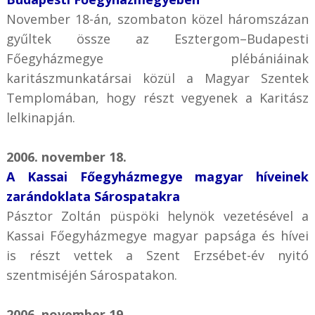
November 18-án, szombaton közel háromszázan
gyűltek össze az Esztergom–Budapesti
Főegyházmegye plébániáinak
karitászmunkatársai közül a Magyar Szentek
Templomában, hogy részt vegyenek a Karitász
lelkinapján.
2006. november 18.
A Kassai Főegyházmegye magyar híveinek
zarándoklata Sárospatakra
Pásztor Zoltán püspöki helynök vezetésével a
Kassai Főegyházmegye magyar papsága és hívei
is részt vettek a Szent Erzsébet-év nyitó
szentmiséjén Sárospatakon.
2006. november 19.