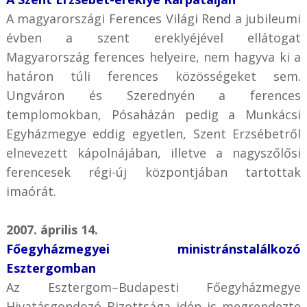
A magyarországi Ferences Világi Rend a jubileumi
évben a szent ereklyéjével ellátogat
Magyarország ferences helyeire, nem hagyva ki a
határon túli ferences közösségeket sem.
Ungváron és Szerednyén a ferences
templomokban, Pósaházán pedig a Munkácsi
Egyházmegye eddig egyetlen, Szent Erzsébetről
elnevezett kápolnájában, illetve a nagyszőlősi
ferencesek régi-új központjában tartottak
imaórát.
2007. április 14.
Főegyházmegyei ministránstalálkozó
Esztergomban
Az Esztergom–Budapesti Főegyházmegye
Hivatásgondozó Bizottsága idén is megrendezte