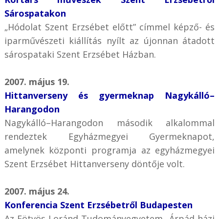
Sárospatakon
„Hódolat Szent Erzsébet előtt” címmel képző- és
iparművészeti kiállítás nyílt az újonnan átadott
sárospataki Szent Erzsébet Házban.
2007. május 19.
Hittanverseny és gyermeknap Nagykálló–
Harangodon
Nagykálló–Harangodon második alkalommal
rendeztek Egyházmegyei Gyermeknapot,
amelynek központi programja az egyházmegyei
Szent Erzsébet Hittanverseny döntője volt.
2007. május 24.
Konferencia Szent Erzsébetről Budapesten
Az Eötvös Loránd Tudományegyetem „Árpád-házi