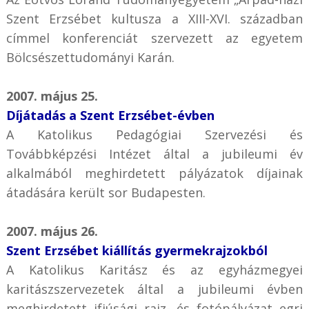
Szent Erzsébet kultusza a XIII-XVI. században
címmel konferenciát szervezett az egyetem
Bölcsészettudományi Karán.
2007. május 25.
Díjátadás a Szent Erzsébet-évben
A Katolikus Pedagógiai Szervezési és
Továbbképzési Intézet által a jubileumi év
alkalmából meghirdetett pályázatok díjainak
átadására került sor Budapesten.
2007. május 26.
Szent Erzsébet kiállítás gyermekrajzokból
A Katolikus Karitász és az egyházmegyei
karitászszervezetek által a jubileumi évben
meghirdetett ifjúsági rajz- és fotópályázat egri