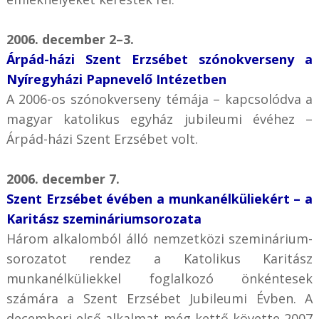
2006. december 2–3.
Árpád-házi Szent Erzsébet szónokverseny a
Nyíregyházi Papnevelő Intézetben
A 2006-os szónokverseny témája – kapcsolódva a
magyar katolikus egyház jubileumi évéhez –
Árpád-házi Szent Erzsébet volt.
2006. december 7.
Szent Erzsébet évében a munkanélküliekért – a
Karitász szemináriumsorozata
Három alkalomból álló nemzetközi szeminárium-
sorozatot rendez a Katolikus Karitász
munkanélküliekkel foglalkozó önkéntesek
számára a Szent Erzsébet Jubileumi Évben. A
decemberi első alkalmat még kettő követte 2007