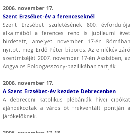
2006. november 17.
Szent Erzsébet-év a ferenceseknél
Szent Erzsébet születésének 800. évfordulója
alkalmából a ferences rend is jubileumi évet
hirdetett, amelyet november 17-én Rómában
nyitott meg Erdő Péter bíboros. Az emlékév záró
szentmiséjét 2007. november 17-én Assisiben, az
Angyalos Boldogasszony-bazilikában tartják.
2006. november 17.
A Szent Erzsébet-év kezdete Debrecenben
A debreceni katolikus plébániák hívei cipókat
ajándékoztak a város öt frekventált pontján a
járókelőknek.
2006. november 17-18.