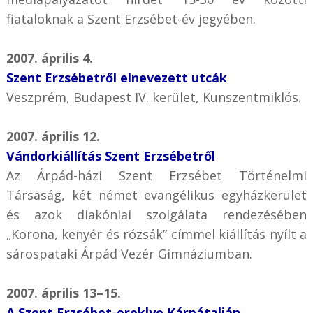
fiataloknak a Szent Erzsébet-év jegyében.
2007. április 4.
Szent Erzsébetről elnevezett utcák
Veszprém, Budapest IV. kerület, Kunszentmiklós.
2007. április 12.
Vándorkiállítás Szent Erzsébetről
Az Árpád-házi Szent Erzsébet Történelmi
Társaság, két német evangélikus egyházkerület
és azok diakóniai szolgálata rendezésében
„Korona, kenyér és rózsák” címmel kiállítás nyílt a
sárospataki Árpád Vezér Gimnáziumban.
2007. április 13–15.
A Szent Erzsébet-ereklye Kárpátalján