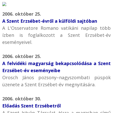
2006. október 25.
A Szent Erzsébet-évről a külföldi sajtóban
A L'Osservatore Romano vatikáni napilap több
ízben is foglalkozott a Szent Erzsébet-év
eseményeivel.
2006. október 25.
A felvidéki magyarság bekapcsolódása a Szent
Erzsébet-év eseményeibe
Orosch János pozsony–nagyszombati püspök
üzenete a Szent Erzsébet-év megnyitására.
2006. október 30.
Előadás Szent Erzsébetről
A Szent István Társulat
Haza a mag
asban című