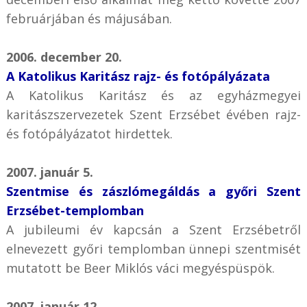
februárjában és májusában.
2006. december 20.
A Katolikus Karitász rajz- és fotópályázata
A Katolikus Karitász és az egyházmegyei
karitászszervezetek Szent Erzsébet évében rajz-
és fotópályázatot hirdettek.
2007. január 5.
Szentmise és zászlómegáldás a győri Szent
Erzsébet-templomban
A jubileumi év kapcsán a Szent Erzsébetről
elnevezett győri templomban ünnepi szentmisét
mutatott be Beer Miklós váci megyéspüspök.
2007. január 12.