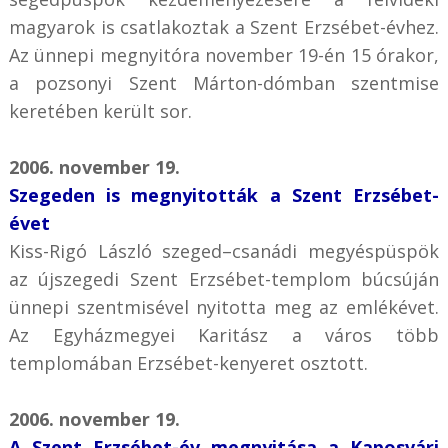
magyarok is csatlakoztak a Szent Erzsébet-évhez.
Az ünnepi megnyitóra november 19-én 15 órakor,
a pozsonyi Szent Márton-dómban szentmise
keretében került sor.
2006. november 19.
Szegeden is megnyitották a Szent Erzsébet-
évet
Kiss-Rigó László szeged–csanádi megyéspüspök
az újszegedi Szent Erzsébet-templom búcsúján
ünnepi szentmisével nyitotta meg az emlékévet.
Az Egyházmegyei Karitász a város több
templomában Erzsébet-kenyeret osztott.
2006. november 19.
A Szent Erzsébet-év megnyitása a Kaposvári