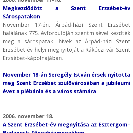
Megkezdődött a Szent Erzsébet-év
Sárospatakon
November 17-én, Árpád-házi Szent Erzsébet
halálának 775. évfordulóján szentmisével kezdték
meg a sárospataki hívek az Árpád-házi Szent
Erzsébet-év helyi megnyitóját a Rákóczi-vár Szent
Erzsébet-kápolnájában.
November 18-án Seregély István érsek nyitotta
meg Szent Erzsébet szülővárosában a jubileumi
évet a plébánia és a város számára
2006. november 18.
A Szent Erzsébet-év megnyitása az Esztergom–
Budapesti Főegyházmegyében