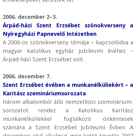
2006. december 2–3.
Árpád-házi Szent Erzsébet szónokverseny a
Nyíregyházi Papnevelő Intézetben
A 2006-os szónokverseny témája – kapcsolódva a
magyar katolikus egyház jubileumi évéhez –
Árpád-házi Szent Erzsébet volt.
2006. december 7.
Szent Erzsébet évében a munkanélküliekért – a
Karitász szemináriumsorozata
Három alkalomból álló nemzetközi szeminárium-
sorozatot rendez a Katolikus Karitász
munkanélküliekkel foglalkozó önkéntesek
számára a Szent Erzsébet Jubileumi Évben. A
decemberi első alkalmat még kettő követte 2007