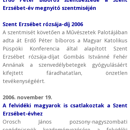
Erzsébet-év megnyitó szentmiséjén
Szent Erzsébet rózsája-díj 2006
A szentmisét követően a Művészetek Palotájában
adta át Erdő Péter bíboros a Magyar Katolikus
Püspöki Konferencia által alapított Szent
Erzsébet rózsája-díjat Gombás Istvánné Fehér
Annának a szenvedélybetegek gyógyulásáért
kifejtett fáradhatatlan, önzetlen
tevékenységéért.
2006. november 19.
A felvidéki magyarok is csatlakoztak a Szent
Erzsébet-évhez
Orosch János pozsony-nagyszombati
segédpüspök kezdeményezésére a felvidéki