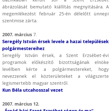
ábrázolását bemutató kiállítás megnyitására. A
megemlékezést február 25-én délelőtt ünnepi
szentmise zárta.
2007. március
7.
Seregély István érsek levele a hazai települések
polgármestereihez
Seregély István érsek, a Szent Erzsébet-évi
programok előkészítő bizottságának elnöke
levélben kérte a polgármestereket, hogy
nevezzenek el közterületeket a világszerte
legismertebb magyar szentről.
Kun Béla utcahosszal vezet
2007. március 12.
„Árpád-házi Szent Erzsébet régen és ma”