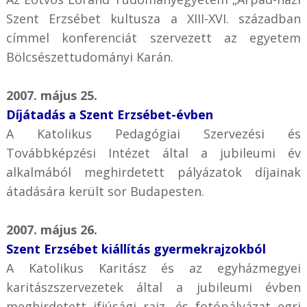
Szent Erzsébet kultusza a XIII-XVI. században
címmel konferenciát szervezett az egyetem
Bölcsészettudományi Karán.
2007. május 25.
Díjátadás a Szent Erzsébet-évben
A Katolikus Pedagógiai Szervezési és
Továbbképzési Intézet által a jubileumi év
alkalmából meghirdetett pályázatok díjainak
átadására került sor Budapesten.
2007. május 26.
Szent Erzsébet kiállítás gyermekrajzokból
A Katolikus Karitász és az egyházmegyei
karitászszervezetek által a jubileumi évben
meghirdetett ifjúsági rajz- és fotópályázat egri