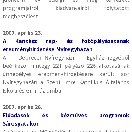
programjairól, kiadványairól folytatott
megbeszélést.
2007. április 23.
A Karitász rajz- és fotópályázatának
eredményhirdetése Nyíregyházán
A Debrecen-Nyíregyházi Egyházmegyéből
beérkező mintegy 221 pályázó 226 alkotásának
ünnepélyes eredményhirdetésére került sor
Nyíregyházán a Szent Imre Katolikus Általános
Iskola és Gimnáziumban.
2007. április 26.
Előadások és kézműves programok
Sárospatakon
A sárospataki Művelődés Háza sorozatot indított