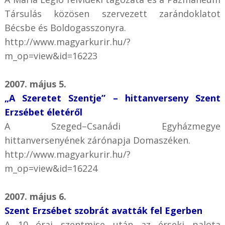
Társulás közösen szervezett zarándoklatot
Bécsbe és Boldogasszonyra.
http://www.magyarkurir.hu/?
m_op=view&id=16223
2007. május 5.
„A Szeretet Szentje” – hittanverseny Szent
Erzsébet életéről
A Szeged–Csanádi Egyházmegye
hittanversenyének zárónapja Domaszéken.
http://www.magyarkurir.hu/?
m_op=view&id=16224
2007. május 6.
Szent Erzsébet szobrát avatták fel Egerben
A 10 órai szentmise után az érseki palota