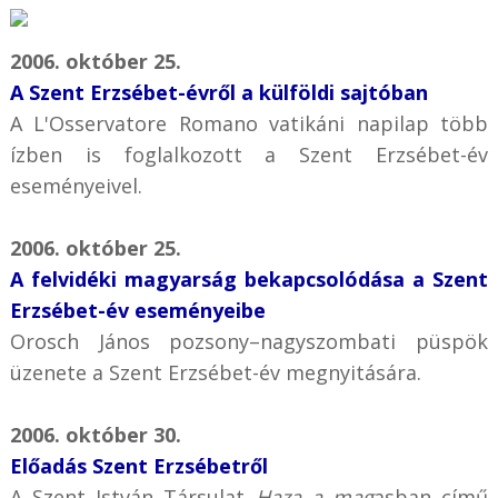
2006. október 25.
A Szent Erzsébet-évről a külföldi sajtóban
A L'Osservatore Romano vatikáni napilap több
ízben is foglalkozott a Szent Erzsébet-év
eseményeivel.
2006. október 25.
A felvidéki magyarság bekapcsolódása a Szent
Erzsébet-év eseményeibe
Orosch János pozsony–nagyszombati püspök
üzenete a Szent Erzsébet-év megnyitására.
2006. október 30.
Előadás Szent Erzsébetről
A Szent István Társulat
Haza a mag
asban című