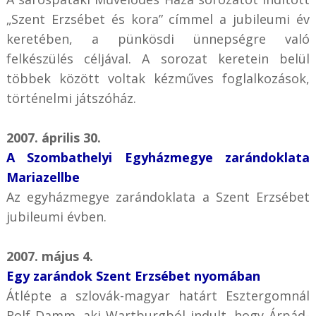
„Szent Erzsébet és kora” címmel a jubileumi év
keretében, a pünkösdi ünnepségre való
felkészülés céljával. A sorozat keretein belül
többek között voltak kézműves foglalkozások,
történelmi játszóház.
2007. április 30.
A Szombathelyi Egyházmegye zarándoklata
Mariazellbe
Az egyházmegye zarándoklata a Szent Erzsébet
jubileumi évben.
2007. május 4.
Egy zarándok Szent Erzsébet nyomában
Átlépte a szlovák-magyar határt Esztergomnál
Rolf Damm, aki Wartburgból indult, hogy Árpád-