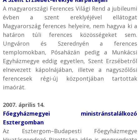
A magyarországi Ferences Világi Rend a jubileumi
évben a szent ereklyéjével ellátogat
Magyarország ferences helyeire, nem hagyva ki a
határon túli ferences közösségeket sem.
Ungváron és Szerednyén a ferences
templomokban, Pósaházán pedig a Munkácsi
Egyházmegye eddig egyetlen, Szent Erzsébetről
elnevezett kápolnájában, illetve a nagyszőlősi
ferencesek régi-új központjában tartottak
imaórát.
2007. április 14.
Főegyházmegyei ministránstalálkozó
Esztergomban
Az Esztergom–Budapesti Főegyházmegye
Hivatásgondozó Bizottsága idén is megrendezte