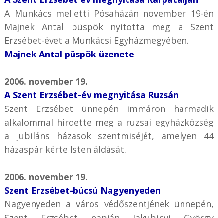
A Munkács melletti Pósaházán november 19-én
Majnek Antal püspök nyitotta meg a Szent
Erzsébet-évet a Munkácsi Egyházmegyében.
Majnek Antal püspök üzenete
2006. november 19.
A Szent Erzsébet-év megnyitása Ruzsán
Szent Erzsébet ünnepén immáron harmadik
alkalommal hirdette meg a ruzsai egyházközség
a jubiláns házasok szentmiséjét, amelyen 44
házaspár kérte Isten áldását.
2006. november 19.
Szent Erzsébet-búcsú Nagyenyeden
Nagyenyeden a város védőszentjének ünnepén,
Szent Erzsébet napján Jakubinyi György