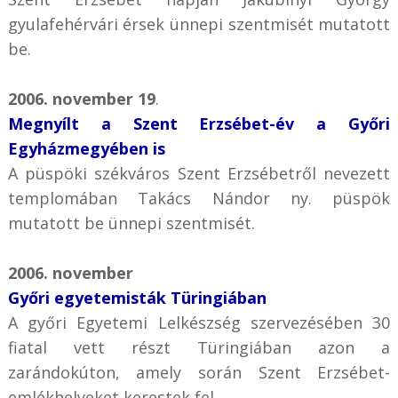
gyulafehérvári érsek ünnepi szentmisét mutatott
be.
2006. november 19
.
Megnyílt a Szent Erzsébet-év a Győri
Egyházmegyében is
A püspöki székváros Szent Erzsébetről nevezett
templomában Takács Nándor ny. püspök
mutatott be ünnepi szentmisét.
2006. november
Győri egyetemisták Türingiában
A győri Egyetemi Lelkészség szervezésében 30
fiatal vett részt Türingiában azon a
zarándokúton, amely során Szent Erzsébet-
emlékhelyeket kerestek fel.