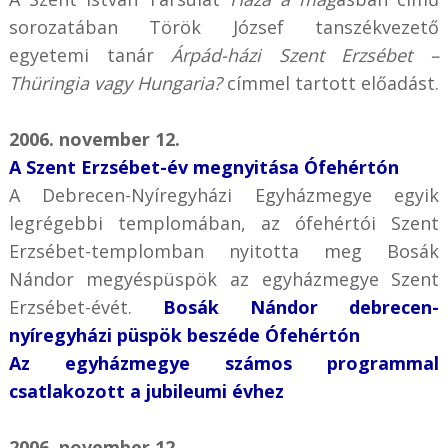
sorozatában Török József tanszékvezető
egyetemi tanár
Árpád-házi Szent Erzsébet –
Thüringia vagy Hungaria?
címmel tartott előadást.
2006. november 12.
A Szent Erzsébet-év megnyitása Ófehértón
A Debrecen-Nyíregyházi Egyházmegye egyik
legrégebbi templomában, az ófehértói Szent
Erzsébet-templomban nyitotta meg Bosák
Nándor megyéspüspök az egyházmegye Szent
Erzsébet-évét.
Bosák Nándor debrecen-
nyíregyházi püspök beszéde Ófehértón
Az egyházmegye számos programmal
csatlakozott a jubileumi évhez
2006. november 12.