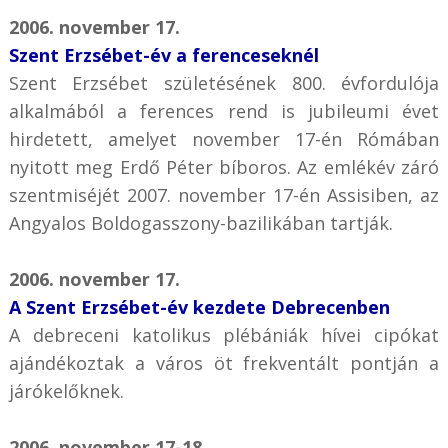
2006. november 17.
Szent Erzsébet-év a ferenceseknél
Szent Erzsébet születésének 800. évfordulója
alkalmából a ferences rend is jubileumi évet
hirdetett, amelyet november 17-én Rómában
nyitott meg Erdő Péter bíboros. Az emlékév záró
szentmiséjét 2007. november 17-én Assisiben, az
Angyalos Boldogasszony-bazilikában tartják.
2006. november 17.
A Szent Erzsébet-év kezdete Debrecenben
A debreceni katolikus plébániák hívei cipókat
ajándékoztak a város öt frekventált pontján a
járókelőknek.
2006. november 17-18.