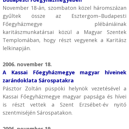
November 18-án, szombaton közel háromszázan
gyűltek össze az Esztergom–Budapesti
Főegyházmegye plébániáinak
karitászmunkatársai közül a Magyar Szentek
Templomában, hogy részt vegyenek a Karitász
lelkinapján.
2006. november 18.
A Kassai Főegyházmegye magyar híveinek
zarándoklata Sárospatakra
Pásztor Zoltán püspöki helynök vezetésével a
Kassai Főegyházmegye magyar papsága és hívei
is részt vettek a Szent Erzsébet-év nyitó
szentmiséjén Sárospatakon.
2006. november 19.