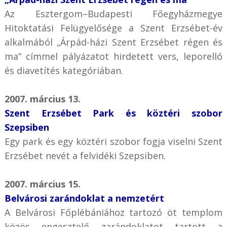
Az Esztergom–Budapesti Főegyházmegye
Hitoktatási Felügyelősége a Szent Erzsébet-év
alkalmából „Árpád-házi Szent Erzsébet régen és
ma” címmel pályázatot hirdetett vers, leporelló
és diavetítés kategóriában.
2007. március 13.
Szent Erzsébet Park és köztéri szobor
Szepsiben
Egy park és egy köztéri szobor fogja viselni Szent
Erzsébet nevét a felvidéki Szepsiben.
2007. március 15.
Belvárosi zarándoklat a nemzetért
A Belvárosi Főplébániához tartozó öt templom
közös engesztelő zarándoklatot tartott a