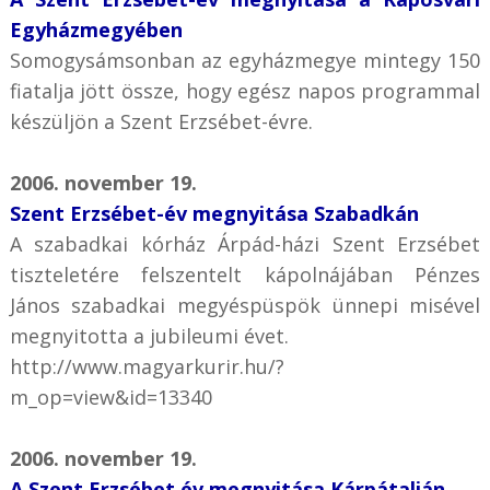
Egyházmegyében
Somogysámsonban az egyházmegye mintegy 150
fiatalja jött össze, hogy egész napos programmal
készüljön a Szent Erzsébet-évre.
2006. november 19.
Szent Erzsébet-év megnyitása Szabadkán
A szabadkai kórház Árpád-házi Szent Erzsébet
tiszteletére felszentelt kápolnájában Pénzes
János szabadkai megyéspüspök ünnepi misével
megnyitotta a jubileumi évet.
http://www.magyarkurir.hu/?
m_op=view&id=13340
2006. november 19.
A Szent Erzsébet év megnyitása Kárpátalján