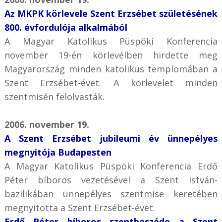
Az MKPK körlevele Szent Erzsébet születésének
800. évfordulója alkalmából
A Magyar Katolikus Püspöki Konferencia
november 19-én körlevélben hirdette meg
Magyarország minden katolikus templomában a
Szent Erzsébet-évet. A körlevelet minden
szentmisén felolvasták.
2006. november 19.
A Szent Erzsébet jubileumi év ünnepélyes
megnyitója Budapesten
A Magyar Katolikus Püspöki Konferencia Erdő
Péter bíboros vezetésével a Szent István-
bazilikában ünnepélyes szentmise keretében
megnyitotta a Szent Erzsébet-évet.
Erdő Péter bíboros szentbeszéde a Szent