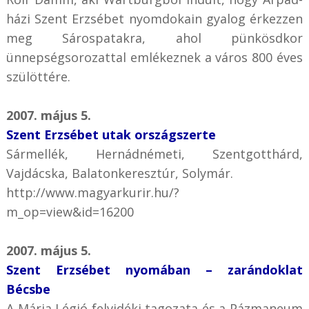
házi Szent Erzsébet nyomdokain gyalog érkezzen
meg Sárospatakra, ahol pünkösdkor
ünnepségsorozattal emlékeznek a város 800 éves
szülöttére.
2007. május 5.
Szent Erzsébet utak országszerte
Sármellék, Hernádnémeti, Szentgotthárd,
Vajdácska, Balatonkeresztúr, Solymár.
http://www.magyarkurir.hu/?
m_op=view&id=16200
2007. május 5.
Szent Erzsébet nyomában – zarándoklat
Bécsbe
A Mária Légió felvidéki tagozata és a Pázmaneum