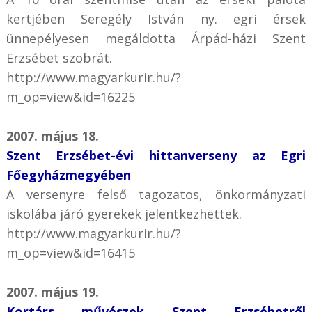
kertjében Seregély István ny. egri érsek
ünnepélyesen megáldotta Árpád-házi Szent
Erzsébet szobrát.
http://www.magyarkurir.hu/?
m_op=view&id=16225
2007. május 18.
Szent Erzsébet-évi hittanverseny az Egri
Főegyházmegyében
A versenyre felső tagozatos, önkormányzati
iskolába járó gyerekek jelentkezhettek.
http://www.magyarkurir.hu/?
m_op=view&id=16415
2007. május 19.
Kortárs művészek Szent Erzsébetről