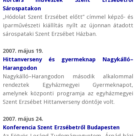
Sárospatakon
„Hódolat Szent Erzsébet előtt” címmel képző- és
iparművészeti kiállítás nyílt az újonnan átadott
sárospataki Szent Erzsébet Házban.
2007. május 19.
Hittanverseny és gyermeknap Nagykálló–
Harangodon
Nagykálló–Harangodon második alkalommal
rendeztek Egyházmegyei Gyermeknapot,
amelynek központi programja az egyházmegyei
Szent Erzsébet Hittanverseny döntője volt.
2007. május 24.
Konferencia Szent Erzsébetről Budapesten
Az Eötvös Loránd Tudományegyetem „Árpád-házi