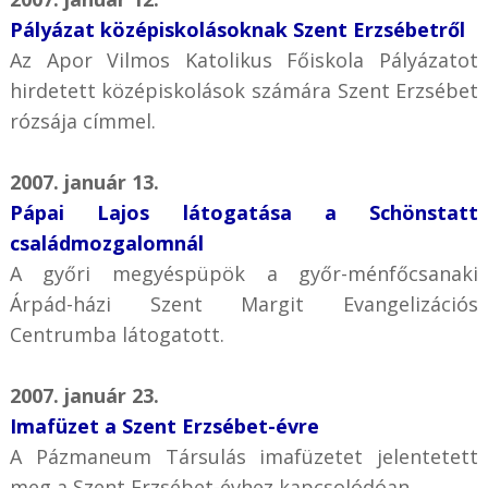
Pályázat középiskolásoknak Szent Erzsébetről
Az Apor Vilmos Katolikus Főiskola Pályázatot
hirdetett középiskolások számára Szent Erzsébet
rózsája címmel.
2007. január 13.
Pápai Lajos látogatása a Schönstatt
családmozgalomnál
A győri megyéspüpök a győr-ménfőcsanaki
Árpád-házi Szent Margit Evangelizációs
Centrumba látogatott.
2007. január 23.
Imafüzet a Szent Erzsébet-évre
A Pázmaneum Társulás imafüzetet jelentetett
meg a Szent Erzsébet-évhez kapcsolódóan.