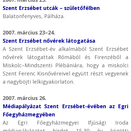
Szent Erzsébet utcák – születőfélben
Balatonfenyves, Pálháza.
2007. március 23–24.
Szent Erzsébet nővérek látogatása
A Szent Erzsébet-év alkalmából Szent Erzsébet
nővérek látogattak Rómából és Firenzéből a
Miskolc–Mindszenti Plébániára, hogy a miskolci
Szent Ferenc Kisnővéreivel együtt részt vegyenek
a nagyböjti lelkigyakorlaton.
2007. március 26.
Médiapályázat Szent Erzsébet-évében az Egri
Főegyházmegyében
Az Egri Főegyházmegyei Ifjúsági Iroda
médiapályázatot hirdet 15-30 év közötti