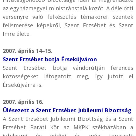
az egyházmegyei ministránstalálkozót. A délelőtti
versenyre való felkészülés témakörei: szentek
felismerése képekről, Szent Erzsébet és Szent
Imre élete.
2007. április 14–15.
Szent Erzsébet botja Érsekújváron
Szent Erzsébet botja vándorútján ferences
közösségeket látogatott meg, így jutott el
Érsekújvárra is.
2007. április 16.
Ülésezett a Szent Erzsébet Jubileumi Bizottság
A Szent Erzsébet Jubileumi Bizottság és a Szent
Erzsébet Baráti Kör az MKPK székházában a
jubileumi év eddigi és még tervezett