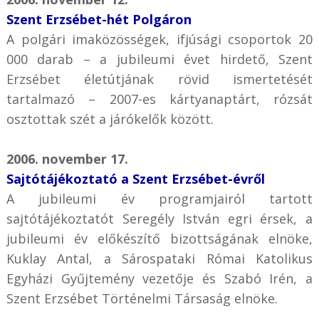
Szent Erzsébet-hét Polgáron
A polgári imaközösségek, ifjúsági csoportok 20
000 darab – a jubileumi évet hirdető, Szent
Erzsébet életútjának rövid ismertetését
tartalmazó – 2007-es kártyanaptárt, rózsát
osztottak szét a járókelők között.
2006. november 17.
Sajtótájékoztató a Szent Erzsébet-évről
A jubileumi év programjairól tartott
sajtótájékoztatót Seregély István egri érsek, a
jubileumi év előkészítő bizottságának elnöke,
Kuklay Antal, a Sárospataki Római Katolikus
Egyházi Gyűjtemény vezetője és Szabó Irén, a
Szent Erzsébet Történelmi Társaság elnöke.