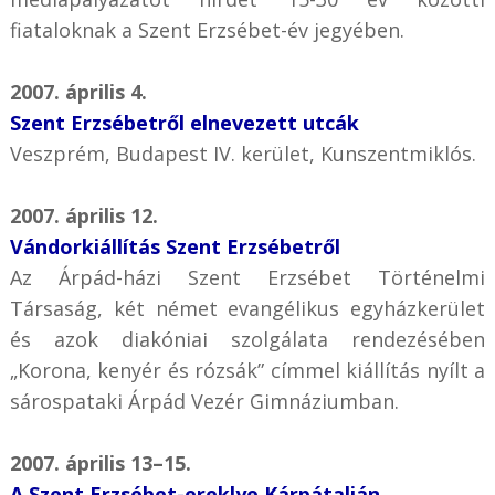
fiataloknak a Szent Erzsébet-év jegyében.
2007. április 4.
Szent Erzsébetről elnevezett utcák
Veszprém, Budapest IV. kerület, Kunszentmiklós.
2007. április 12.
Vándorkiállítás Szent Erzsébetről
Az Árpád-házi Szent Erzsébet Történelmi
Társaság, két német evangélikus egyházkerület
és azok diakóniai szolgálata rendezésében
„Korona, kenyér és rózsák” címmel kiállítás nyílt a
sárospataki Árpád Vezér Gimnáziumban.
2007. április 13–15.
A Szent Erzsébet-ereklye Kárpátalján