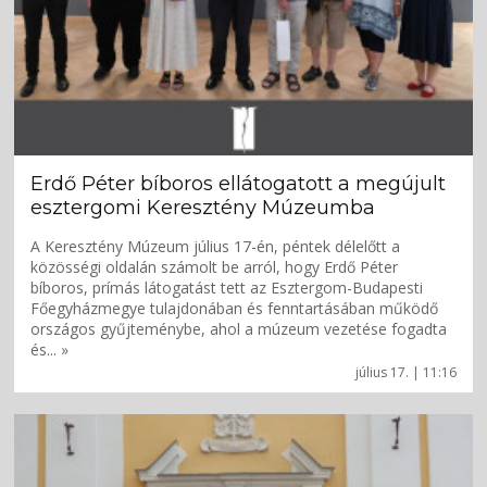
Erdő Péter bíboros ellátogatott a megújult
esztergomi Keresztény Múzeumba
A Keresztény Múzeum július 17-én, péntek délelőtt a
közösségi oldalán számolt be arról, hogy Erdő Péter
bíboros, prímás látogatást tett az Esztergom-Budapesti
Főegyházmegye tulajdonában és fenntartásában működő
országos gyűjteménybe, ahol a múzeum vezetése fogadta
és... »
július 17. | 11:16