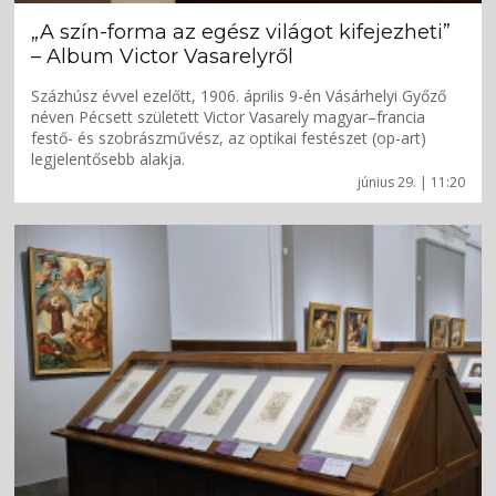
„A szín-forma az egész világot kifejezheti”
– Album Victor Vasarelyről
Százhúsz évvel ezelőtt, 1906. április 9-én Vásárhelyi Győző
néven Pécsett született Victor Vasarely magyar–francia
festő- és szobrászművész, az optikai festészet (op-art)
legjelentősebb alakja.
június 29. | 11:20