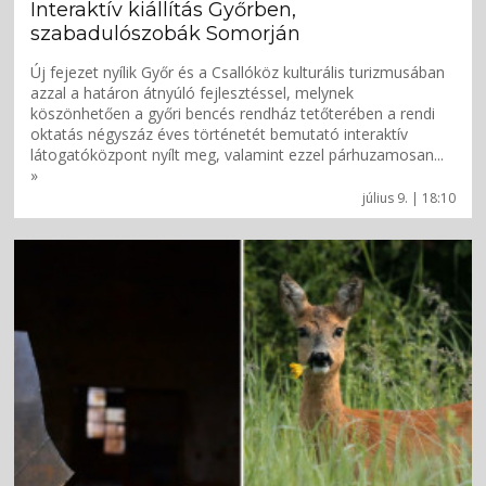
Interaktív kiállítás Győrben,
szabadulószobák Somorján
Új fejezet nyílik Győr és a Csallóköz kulturális turizmusában
azzal a határon átnyúló fejlesztéssel, melynek
köszönhetően a győri bencés rendház tetőterében a rendi
oktatás négyszáz éves történetét bemutató interaktív
látogatóközpont nyílt meg, valamint ezzel párhuzamosan...
»
július 9. | 18:10