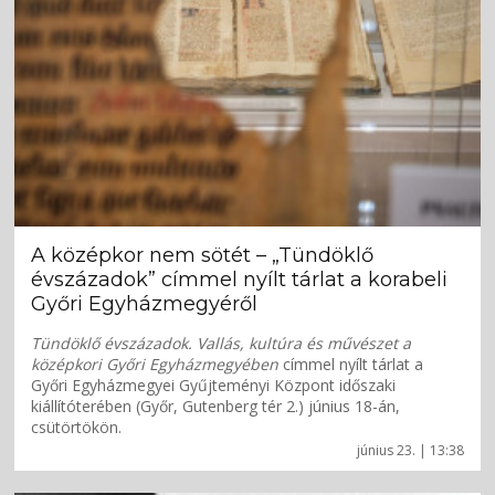
A középkor nem sötét – „Tündöklő
évszázadok” címmel nyílt tárlat a korabeli
Győri Egyházmegyéről
Tündöklő évszázadok. Vallás, kultúra és művészet a
középkori Győri Egyházmegyében
címmel nyílt tárlat a
Győri Egyházmegyei Gyűjteményi Központ időszaki
kiállítóterében (Győr, Gutenberg tér 2.) június 18-án,
csütörtökön.
június 23. | 13:38