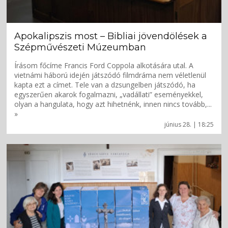
Apokalipszis most – Bibliai jövendölések a
Szépművészeti Múzeumban
Írásom főcíme Francis Ford Coppola alkotására utal. A
vietnámi háború idején játszódó filmdráma nem véletlenül
kapta ezt a címet. Tele van a dzsungelben játszódó, ha
egyszerűen akarok fogalmazni, „vadállati” eseményekkel,
olyan a hangulata, hogy azt hihetnénk, innen nincs tovább,...
»
június 28. | 18:25