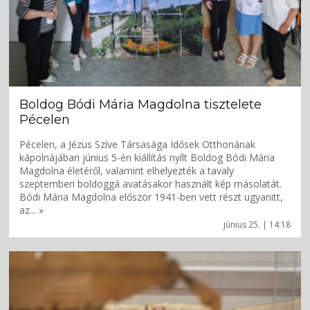
Boldog Bódi Mária Magdolna tisztelete
Pécelen
Pécelen, a Jézus Szíve Társasága Idősek Otthonának
kápolnájában június 5-én kiállítás nyílt Boldog Bódi Mária
Magdolna életéről, valamint elhelyezték a tavaly
szeptemberi boldoggá avatásakor használt kép másolatát.
Bódi Mária Magdolna először 1941-ben vett részt ugyanitt,
az... »
június 25. | 14:18