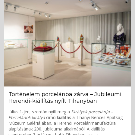
Történelem porcelánba zárva – Jubileumi
Herendi-kiállítás nyílt Tihanyban
Július 1-jén, szerdán nyílt meg a
Királyok porcelánja –
Porcelánok királya
című kiállítás a Tihanyi Bencés Apátsági
Múzeum Galériájában, a Herendi Porcelánmanufaktúra
alapításának 200. jubileuma alkalmából. A kiállítás
szeptember 2-ig látogatható Tihanyban, az... »