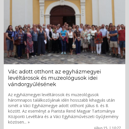
Vác adott otthont az egyházmegyei
levéltárosok és muzeológusok idei
vándorgyűlésének
Az egyházmegyei levéltárosok és muzeológusok
háromnapos találkozójának idén hosszabb kihagyás után
ismét a Váci Egyházmegye adott otthont július 6. és 8.
között. Az eseményt a Piarista Rend Magyar Tartománya
Központi Levéltára és a Váci Egyházművészeti Gyűjtemény
közösen... »
július 15. | 10:27