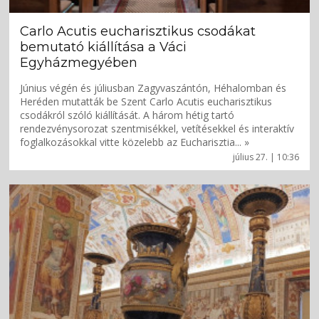
Carlo Acutis eucharisztikus csodákat
bemutató kiállítása a Váci
Egyházmegyében
Június végén és júliusban Zagyvaszántón, Héhalomban és
Heréden mutatták be Szent Carlo Acutis eucharisztikus
csodákról szóló kiállítását. A három hétig tartó
rendezvénysorozat szentmisékkel, vetítésekkel és interaktív
foglalkozásokkal vitte közelebb az Eucharisztia... »
július 27. | 10:36