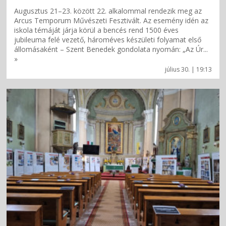
Augusztus 21–23. között 22. alkalommal rendezik meg az
Arcus Temporum Művészeti Fesztivált. Az esemény idén az
iskola témáját járja körül a bencés rend 1500 éves
jubileuma felé vezető, hároméves készületi folyamat első
állomásaként – Szent Benedek gondolata nyomán: „Az Úr...
»
július 30. | 19:13