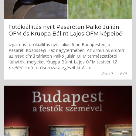
Fotókiállítás nyílt Pasaréten Palkó Julián
OFM és Kruppa Bálint Lajos OFM képeiből
Izgalmas fotókiállítás nyílt július 6-án Budapesten, a
Pasaréti Közösségi Ház nagytermében. Az
Érted teremtett
az Isten
című tárlaton Palkó Julián OFM természetfotói
láthatók, melyeket Kruppa Bálint Lajos OFM testvér
12
prelűd
című fotósorozata egészít ki. A... »
július 7. | 18:05