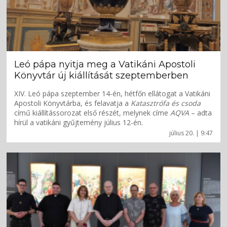
Leó pápa nyitja meg a Vatikáni Apostoli
Könyvtár új kiállítását szeptemberben
XIV. Leó pápa szeptember 14-én, hétfőn ellátogat a Vatikáni
Apostoli Könyvtárba, és felavatja a
Katasztrófa és csoda
című kiállítássorozat első részét, melynek címe
AQVA
– adta
hírül a vatikáni gyűjtemény július 12-én.
július 20. | 9:47