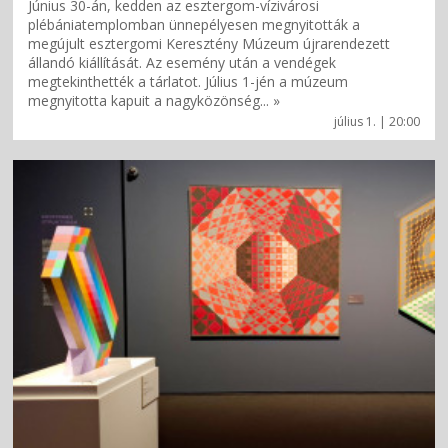
Június 30-án, kedden az esztergom-vízivárosi
plébániatemplomban ünnepélyesen megnyitották a
megújult esztergomi Keresztény Múzeum újrarendezett
állandó kiállítását. Az esemény után a vendégek
megtekinthették a tárlatot. Július 1-jén a múzeum
megnyitotta kapuit a nagyközönség... »
július 1. | 20:00