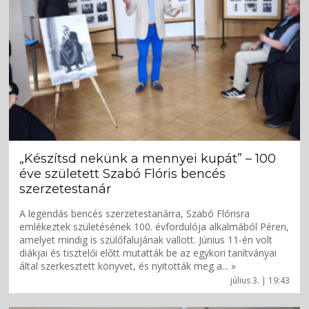
„Készítsd nekünk a mennyei kupát” – 100
éve született Szabó Flóris bencés
szerzetestanár
A legendás bencés szerzetestanárra, Szabó Flórisra
emlékeztek születésének 100. évfordulója alkalmából Péren,
amelyet mindig is szülőfalujának vallott. Június 11-én volt
diákjai és tisztelői előtt mutatták be az egykori tanítványai
által szerkesztett könyvet, és nyitották meg a... »
július 3. | 19:43