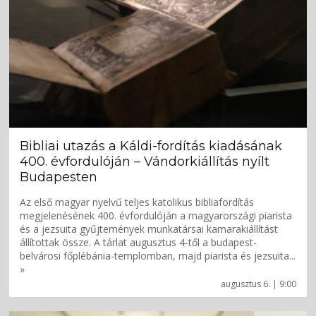
Bibliai utazás a Káldi-fordítás kiadásának
400. évfordulóján – Vándorkiállítás nyílt
Budapesten
Az első magyar nyelvű teljes katolikus bibliafordítás
megjelenésének 400. évfordulóján a magyarországi piarista
és a jezsuita gyűjtemények munkatársai kamarakiállítást
állítottak össze. A tárlat augusztus 4-től a budapest-
belvárosi főplébánia-templomban, majd piarista és jezsuita...
»
augusztus 6. | 9:00