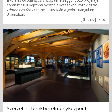
Iskola és Óvoda
Mustármag
tehetséggondozó projektje
során készült képzőművészeti alkotásokból nyílt kiállítás
Lámpás és fény
címmel július 6-án a győri Triangulum
Galériában.
július 12. | 15:00
Szerzetesi terekből élményközpont: