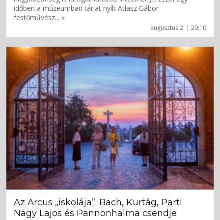
időben a múzeumban tárlat nyílt Atlasz Gábor
festőművész... »
augusztus 2. | 20:10
Az Arcus „iskolája”: Bach, Kurtág, Parti
Nagy Lajos és Pannonhalma csendje