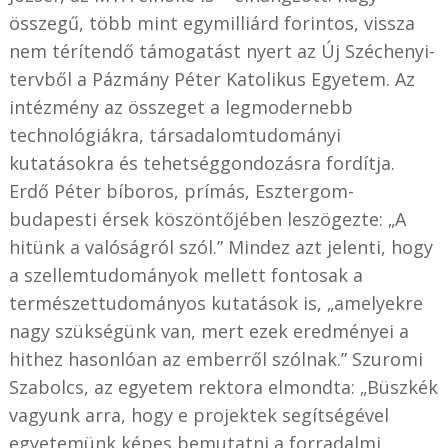
összegű, több mint egymilliárd forintos, vissza
nem térítendő támogatást nyert az Új Széchenyi-
tervből a Pázmány Péter Katolikus Egyetem. Az
intézmény az összeget a legmodernebb
technológiákra, társadalomtudományi
kutatásokra és tehetséggondozásra fordítja.
Erdő Péter bíboros, prímás, Esztergom-
budapesti érsek köszöntőjében leszögezte: „A
hitünk a valóságról szól.” Mindez azt jelenti, hogy
a szellemtudományok mellett fontosak a
természettudományos kutatások is, „amelyekre
nagy szükségünk van, mert ezek eredményei a
hithez hasonlóan az emberről szólnak.” Szuromi
Szabolcs, az egyetem rektora elmondta: „Büszkék
vagyunk arra, hogy e projektek segítségével
egyetemünk képes bemutatni a forradalmi