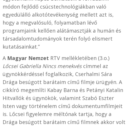
módon fejlődő csúcstechnológiákban való
egyedülálló alkotótevékenység mellett azt is,
hogy a megvalósuló, folyamatban lévő
programjaink kellően alátámasztják a humán és
társadalomtudományok terén folyó elismert
kutatásainkat.”
A
Magyar Nemzet
RTV mellékletében (3.o.)
Lőcsei Gabriella Nincs menekvés
címmel az
ügynökkérdéssel foglalkozik, Cserhalmi Sára
Drága besúgott barátaim című filmje ürügyén. A
cikkíró megemlíti Kabay Barna és Petányi Katalin
Hitvallók és ügynökök, valamint Szabó Eszter
Isten vagy történelem című dokumentumfilmjeit
is. Lőcsei figyelemre méltónak tartja, hogy a
Drága besúgott barátaim című filmnek akkor volt