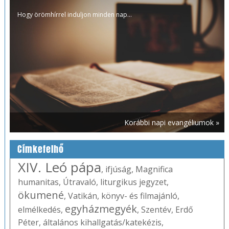
Hogy örömhírrel induljon minden nap...
Korábbi napi evangéliumok »
Címkefelhő
XIV. Leó pápa
,
ifjúság
,
Magnifica
humanitas
,
Útravaló
,
liturgikus jegyzet
,
ökumené
,
Vatikán
,
könyv- és filmajánló
,
egyházmegyék
elmélkedés
,
,
Szentév
,
Erdő
Péter
,
általános kihallgatás/katekézis
,