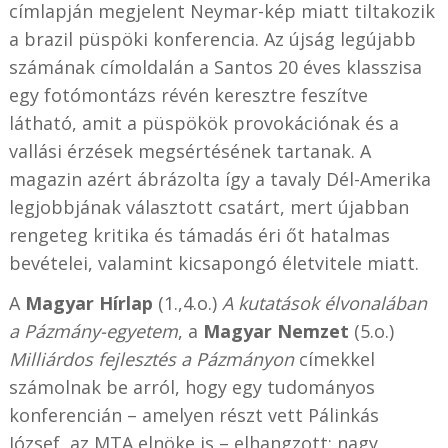
címlapján megjelent Neymar-kép miatt tiltakozik
a brazil püspöki konferencia. Az újság legújabb
számának címoldalán a Santos 20 éves klasszisa
egy fotómontázs révén keresztre feszítve
látható, amit a püspökök provokációnak és a
vallási érzések megsértésének tartanak. A
magazin azért ábrázolta így a tavaly Dél-Amerika
legjobbjának választott csatárt, mert újabban
rengeteg kritika és támadás éri őt hatalmas
bevételei, valamint kicsapongó életvitele miatt.
A
Magyar Hírlap
(1.,4.o.)
A kutatások élvonalában
a Pázmány-egyetem
, a
Magyar Nemzet
(5.o.)
Milliárdos fejlesztés a Pázmányon
címekkel
számolnak be arról, hogy egy tudományos
konferencián – amelyen részt vett Pálinkás
József, az MTA elnöke is – elhangzott: nagy