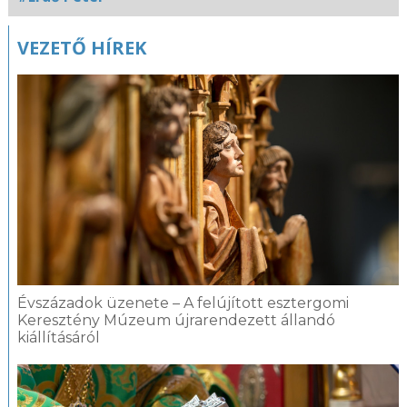
VEZETŐ HÍREK
Évszázadok üzenete – A felújított esztergomi
Keresztény Múzeum újrarendezett állandó
kiállításáról