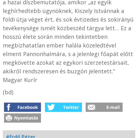
a hazai díszbemutatója, amikor „az egyik
leghírhedtebb ügynöknek, Kiszely Istvánnak a
földi útja véget ért, és sok évtizedes és sokirányú
tevékenysége ismét közbeszéd tárgya lett… Ez a
hosszú élete során minden tekintetben
megbízhatatlan ember halála közeledtével
elment Pannonhalmára, s a jelenlegi főapát előtt
megkövette azokat az egykori szerzetestársait,
akikről rendszeresen és buzgón jelentett.”
Magyar Kurír
(bd)
#Erdő Péter