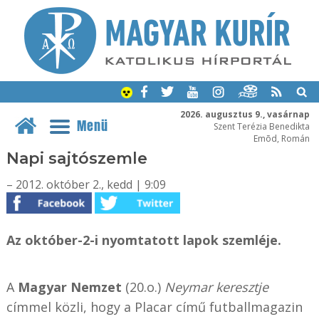
2026. augusztus 9., vasárnap
Menü
Szent Terézia Benedikta
Emõd, Román
Napi sajtószemle
– 2012. október 2., kedd | 9:09
Az október-2-i nyomtatott lapok szemléje.
A
Magyar Nemzet
(20.o.)
Neymar keresztje
címmel közli, hogy a Placar című futballmagazin