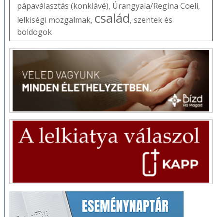
pápaválasztás (konklávé)
,
Úrangyala/Regina Coeli
,
család
lelkiségi mozgalmak
,
,
szentek és
boldogok