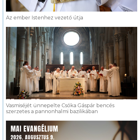
Az ember Istenhez vezető útja
Vasmiséjét ünnepelte Csóka Gáspár bencés
szerzetes a pannonhalmi bazilikában
MAI EVANGÉLIUM
2026. AUGUSZTUS 9.