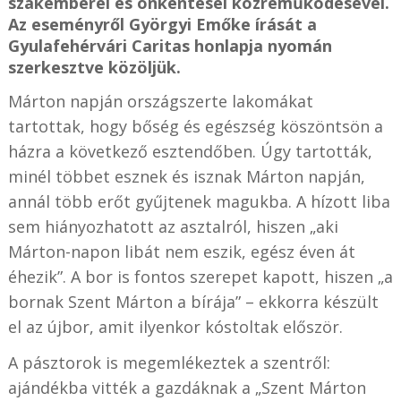
szakemberei és önkéntesei közreműködésével.
Az eseményről Györgyi Emőke írását a
Gyulafehérvári Caritas honlapja nyomán
szerkesztve közöljük.
Márton napján országszerte lakomákat
tartottak, hogy bőség és egészség köszöntsön a
házra a következő esztendőben. Úgy tartották,
minél többet esznek és isznak Márton napján,
annál több erőt gyűjtenek magukba. A hízott liba
sem hiányozhatott az asztalról, hiszen „aki
Márton-napon libát nem eszik, egész éven át
éhezik”. A bor is fontos szerepet kapott, hiszen „a
bornak Szent Márton a bírája” – ekkorra készült
el az újbor, amit ilyenkor kóstoltak először.
A pásztorok is megemlékeztek a szentről:
ajándékba vitték a gazdáknak a „Szent Márton