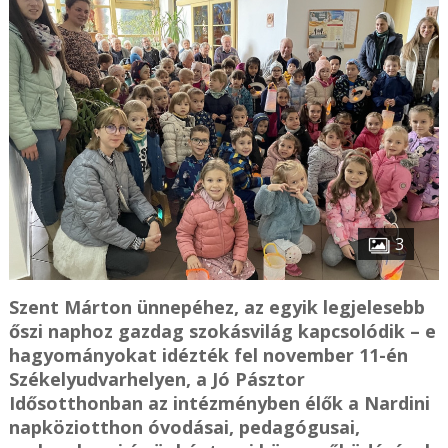
3
Szent Márton ünnepéhez, az egyik legjelesebb
őszi naphoz gazdag szokásvilág kapcsolódik – e
hagyományokat idézték fel november 11-én
Székelyudvarhelyen, a Jó Pásztor
Idősotthonban az intézményben élők a Nardini
napköziotthon óvodásai, pedagógusai,