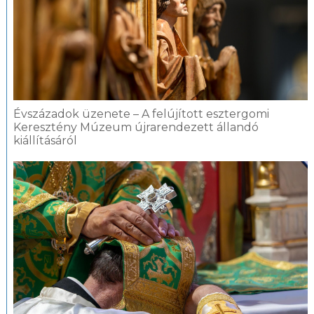
Évszázadok üzenete – A felújított esztergomi
Keresztény Múzeum újrarendezett állandó
kiállításáról