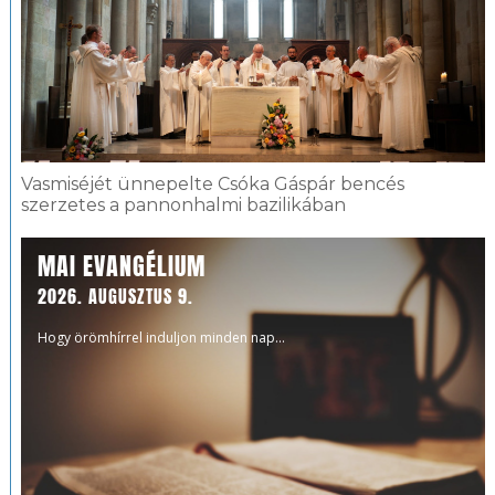
Vasmiséjét ünnepelte Csóka Gáspár bencés
szerzetes a pannonhalmi bazilikában
MAI EVANGÉLIUM
2026. AUGUSZTUS 9.
Hogy örömhírrel induljon minden nap...