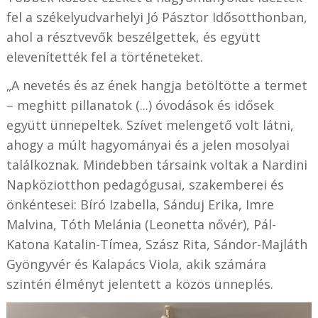
fel a székelyudvarhelyi Jó Pásztor Idősotthonban,
ahol a résztvevők beszélgettek, és együtt
elevenítették fel a történeteket.
„A nevetés és az ének hangja betöltötte a termet
– meghitt pillanatok (...) óvodások és idősek
együtt ünnepeltek. Szívet melengető volt látni,
ahogy a múlt hagyományai és a jelen mosolyai
találkoznak. Mindebben társaink voltak a Nardini
Napköziotthon pedagógusai, szakemberei és
önkéntesei: Bíró Izabella, Sánduj Erika, Imre
Malvina, Tóth Melánia (Leonetta nővér), Pál-
Katona Katalin-Tímea, Szász Rita, Sándor-Majláth
Gyöngyvér és Kalapács Viola, akik számára
szintén élményt jelentett a közös ünneplés.