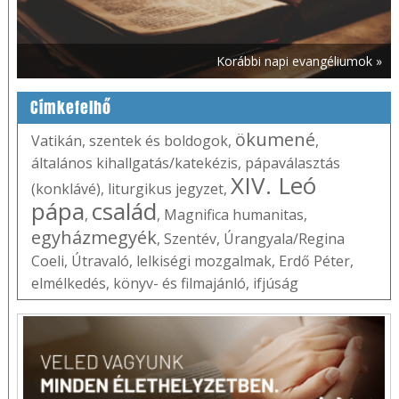
Korábbi napi evangéliumok »
Címkefelhő
ökumené
Vatikán
,
szentek és boldogok
,
,
általános kihallgatás/katekézis
,
pápaválasztás
XIV. Leó
(konklávé)
,
liturgikus jegyzet
,
pápa
család
,
,
Magnifica humanitas
,
egyházmegyék
,
Szentév
,
Úrangyala/Regina
Coeli
,
Útravaló
,
lelkiségi mozgalmak
,
Erdő Péter
,
elmélkedés
,
könyv- és filmajánló
,
ifjúság