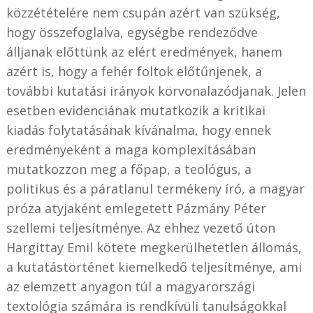
közzétételére nem csupán azért van szükség,
hogy összefoglalva, egységbe rendeződve
álljanak előttünk az elért eredmények, hanem
azért is, hogy a fehér foltok előtűnjenek, a
további kutatási irányok körvonalazódjanak. Jelen
esetben evidenciának mutatkozik a kritikai
kiadás folytatásának kívánalma, hogy ennek
eredményeként a maga komplexitásában
mutatkozzon meg a főpap, a teológus, a
politikus és a páratlanul termékeny író, a magyar
próza atyjaként emlegetett Pázmány Péter
szellemi teljesítménye. Az ehhez vezető úton
Hargittay Emil kötete megkerülhetetlen állomás,
a kutatástörténet kiemelkedő teljesítménye, ami
az elemzett anyagon túl a magyarországi
textológia számára is rendkívüli tanulságokkal