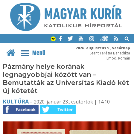
2026. augusztus 9., vasárnap
Menü
Szent Terézia Benedikta
Emõd, Román
Pázmány helye korának
legnagyobbjai között van –
Bemutatták az Universitas Kiadó két
új kötetét
KULTÚRA
– 2020. január 23., csütörtök | 14:10