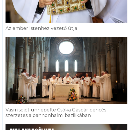
Az ember Istenhez vezető útja
Vasmiséjét ünnepelte Csóka Gáspár bencés
szerzetes a pannonhalmi bazilikában