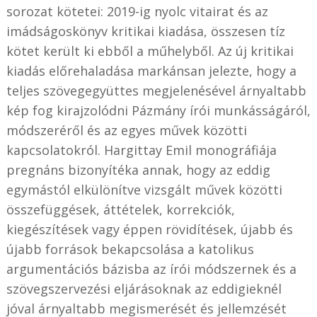
sorozat kötetei: 2019-ig nyolc vitairat és az
imádságoskönyv kritikai kiadása, összesen tíz
kötet került ki ebből a műhelyből. Az új kritikai
kiadás előrehaladása markánsan jelezte, hogy a
teljes szövegegyüttes megjelenésével árnyaltabb
kép fog kirajzolódni Pázmány írói munkásságáról,
módszeréről és az egyes művek közötti
kapcsolatokról. Hargittay Emil monográfiája
pregnáns bizonyítéka annak, hogy az eddig
egymástól elkülönítve vizsgált művek közötti
összefüggések, áttételek, korrekciók,
kiegészítések vagy éppen rövidítések, újabb és
újabb források bekapcsolása a katolikus
argumentációs bázisba az írói módszernek és a
szövegszervezési eljárásoknak az eddigieknél
jóval árnyaltabb megismerését és jellemzését