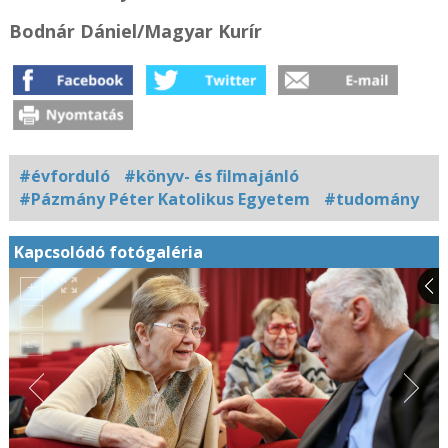
Bodnár Dániel/Magyar Kurír
#évforduló
#könyv- és filmajánló
#Pázmány Péter Katolikus Egyetem
#tudomány
Kapcsolódó fotógaléria