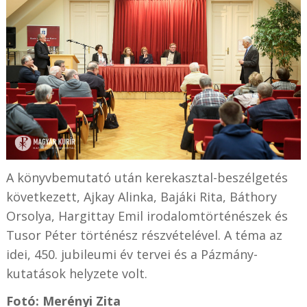
A könyvbemutató után kerekasztal-beszélgetés
következett, Ajkay Alinka, Bajáki Rita, Báthory
Orsolya, Hargittay Emil irodalomtörténészek és
Tusor Péter történész részvételével. A téma az
idei, 450. jubileumi év tervei és a Pázmány-
kutatások helyzete volt.
Fotó: Merényi Zita