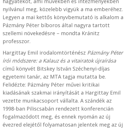
hagyatékot, ami művekben és intézményekben
nyilvánul meg, közelebb vigyük a ma emberéhez.
Legyen a mai kettős könyvbemutató is alkalom a
Pázmány Péter bíboros által nagyra tartott
szellemi növekedésre – mondta Kránitz
professzor.
Hargittay Emil irodalomtörténész
Pázmány Péter
írói módszere: a Kalauz és a vitairatok újraírása
című könyvét Bitskey István Széchenyi-díjas
egyetemi tanár, az MTA tagja mutatta be.
Felidézte: Pázmány Péter művei kritikai
kiadásának szakmai irányítását a Hargittay Emil
vezette munkacsoport vállalta. A szándék az
1998-ban Piliscsabán rendezett konferencián
fogalmazódott meg, és ennek nyomán az új
évezred elejétől folyamatosan jelentek meg az új