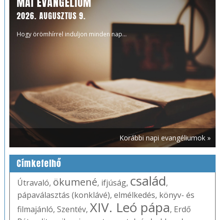
MAI EVANGÉLIUM
2026. AUGUSZTUS 9.
Hogy örömhírrel induljon minden nap...
Korábbi napi evangéliumok »
Címkefelhő
család
ökumené
Útravaló
,
,
ifjúság
,
,
pápaválasztás (konklávé)
,
elmélkedés
,
könyv- és
XIV. Leó pápa
filmajánló
,
Szentév
,
,
Erdő