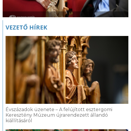
VEZETŐ HÍREK
Évszázadok üzenete – A felújított esztergomi
Keresztény Múzeum újrarendezett állandó
kiállításáról