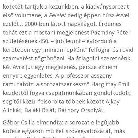
kötetét tartjuk a kezünkben, a kiadványsorozat
első volumene, a
Felelet
pedig éppen húsz évvel
ezelőtt, 2000-ben látott napvilágot. Érdemes
tehát ezt a mostani megjelenést Pázmány Péter
születésének 450. – jubileumi – évfordulója
keretében egy „miniünnepként” felfogni, és rövid
számvetést rögtönözni. Ha átlagolni szeretnénk,
két évre jut egy megjelenés, persze ez nem
ennyire egyenletes. A professzor asszony
rámutatott: a sorozatszerkesztő Hargittay Emil
kezdettől fogva csapatmunkában gondolkodott,
segítői közül felsorolta többek között Ajkay
Alinkát, Bajáki Ritát, Báthory Orsolyát.
Gábor Csilla elmondta: a sorozat e legújabb
kötete egyazon mű két szövegváltozatát, más