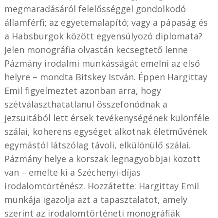
megmaradásáról felelősséggel gondolkodó
államférfi; az egyetemalapító; vagy a pápaság és
a Habsburgok között egyensúlyozó diplomata?
Jelen monográfia olvastán kecsegtető lenne
Pázmány irodalmi munkásságát emelni az első
helyre – mondta Bitskey István. Éppen Hargittay
Emil figyelmeztet azonban arra, hogy
szétválaszthatatlanul összefonódnak a
jezsuitából lett érsek tevékenységének különféle
szálai, koherens egységet alkotnak életművének
egymástól látszólag távoli, elkülönülő szálai.
Pázmány helye a korszak legnagyobbjai között
van – emelte ki a Széchenyi-díjas
irodalomtörténész. Hozzátette: Hargittay Emil
munkája igazolja azt a tapasztalatot, amely
szerint az irodalomtörténeti monográfiák