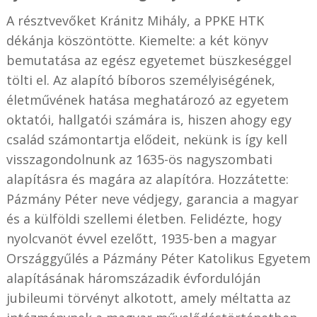
A résztvevőket Kránitz Mihály, a PPKE HTK
dékánja köszöntötte. Kiemelte: a két könyv
bemutatása az egész egyetemet büszkeséggel
tölti el. Az alapító bíboros személyiségének,
életművének hatása meghatározó az egyetem
oktatói, hallgatói számára is, hiszen ahogy egy
család számontartja elődeit, nekünk is így kell
visszagondolnunk az 1635-ös nagyszombati
alapításra és magára az alapítóra. Hozzátette:
Pázmány Péter neve védjegy, garancia a magyar
és a külföldi szellemi életben. Felidézte, hogy
nyolcvanöt évvel ezelőtt, 1935-ben a magyar
Országgyűlés a Pázmány Péter Katolikus Egyetem
alapításának háromszázadik évfordulóján
jubileumi törvényt alkotott, amely méltatta az