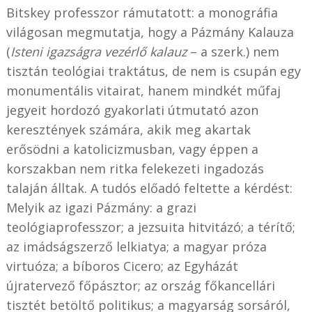
Bitskey professzor rámutatott: a monográfia
világosan megmutatja, hogy a Pázmány Kalauza
(
Isteni igazságra vezérlő kalauz
– a szerk.) nem
tisztán teológiai traktátus, de nem is csupán egy
monumentális vitairat, hanem mindkét műfaj
jegyeit hordozó gyakorlati útmutató azon
keresztények számára, akik meg akartak
erősödni a katolicizmusban, vagy éppen a
korszakban nem ritka felekezeti ingadozás
talaján álltak. A tudós előadó feltette a kérdést:
Melyik az igazi Pázmány: a grazi
teológiaprofesszor; a jezsuita hitvitázó; a térítő;
az imádságszerző lelkiatya; a magyar próza
virtuóza; a bíboros Cicero; az Egyházát
újratervező főpásztor; az ország főkancellári
tisztét betöltő politikus; a magyarság sorsáról,