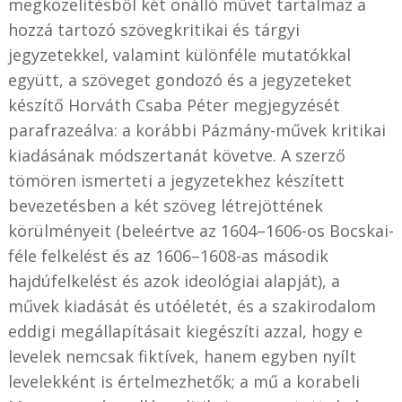
megközelítésből két önálló művet tartalmaz a
hozzá tartozó szövegkritikai és tárgyi
jegyzetekkel, valamint különféle mutatókkal
együtt, a szöveget gondozó és a jegyzeteket
készítő Horváth Csaba Péter megjegyzését
parafrazeálva: a korábbi Pázmány-művek kritikai
kiadásának módszertanát követve. A szerző
tömören ismerteti a jegyzetekhez készített
bevezetésben a két szöveg létrejöttének
körülményeit (beleértve az 1604–1606-os Bocskai-
féle felkelést és az 1606–1608-as második
hajdúfelkelést és azok ideológiai alapját), a
művek kiadását és utóéletét, és a szakirodalom
eddigi megállapításait kiegészíti azzal, hogy e
levelek nemcsak fiktívek, hanem egyben nyílt
levelekként is értelmezhetők; a mű a korabeli