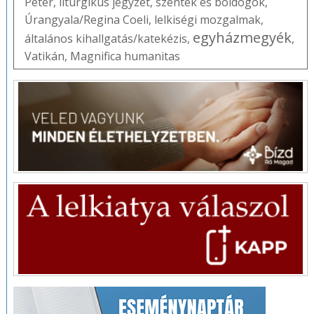
Péter
,
liturgikus jegyzet
,
szentek és boldogok
,
Úrangyala/Regina Coeli
,
lelkiségi mozgalmak
,
egyházmegyék
általános kihallgatás/katekézis
,
,
Vatikán
,
Magnifica humanitas