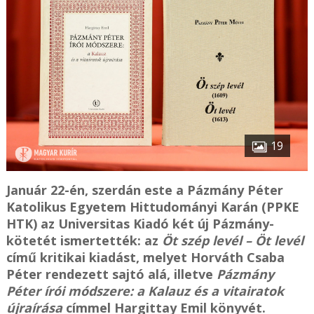
19
Január 22-én, szerdán este a Pázmány Péter
Katolikus Egyetem Hittudományi Karán (PPKE
HTK) az Universitas Kiadó két új Pázmány-
kötetét ismertették: az
Öt szép levél – Öt levél
című kritikai kiadást, melyet Horváth Csaba
Péter rendezett sajtó alá, illetve
Pázmány
Péter írói módszere: a Kalauz és a vitairatok
újraírása
címmel Hargittay Emil könyvét.