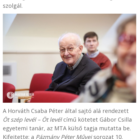
szolgál.
A Horváth Csaba Péter által sajtó alá rendezett
Öt szép levél – Öt levél
című kötetet Gábor Csilla
egyetemi tanár, az MTA külső tagja mutatta be.
Kifejtette: a
Pázmány Péter Művei
sorozat 10.