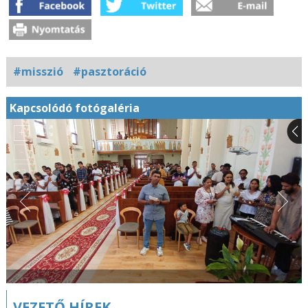
#misszió
#pasztoráció
Kapcsolódó fotógaléria
VEZETŐ HÍREK