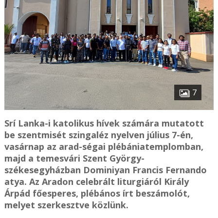
7
Srí Lanka-i katolikus hívek számára mutatott
be szentmisét szingaléz nyelven július 7-én,
vasárnap az arad-ségai plébániatemplomban,
majd a temesvári Szent György-
székesegyházban Dominiyan Francis Fernando
atya. Az Aradon celebrált liturgiáról Király
Árpád főesperes, plébános írt beszámolót,
melyet szerkesztve közlünk.