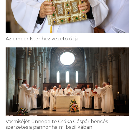
Az ember Istenhez vezető útja
Vasmiséjét ünnepelte Csóka Gáspár bencés
szerzetes a pannonhalmi bazilikában