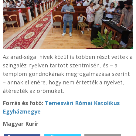
Az arad-ségai hívek közül is többen részt vettek a
szingaléz nyelven tartott szentmisén, és – a
templom gondnokának megfogalmazása szerint
– annak ellenére, hogy nem értették a nyelvet,
átérezték az örömüket.
Forrás és f
otó:
Temesvári Római Katolikus
Egyházmegye
Magyar Kurír