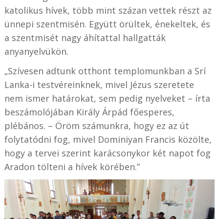
katolikus hívek, több mint százan vettek részt az
ünnepi szentmisén. Együtt örültek, énekeltek, és
a szentmisét nagy áhítattal hallgatták
anyanyelvükön.
„Szívesen adtunk otthont templomunkban a Srí
Lanka-i testvéreinknek, mivel Jézus szeretete
nem ismer határokat, sem pedig nyelveket – írta
beszámolójában Király Árpád főesperes,
plébános. – Öröm számunkra, hogy ez az út
folytatódni fog, mivel Dominiyan Francis közölte,
hogy a tervei szerint karácsonykor két napot fog
Aradon tölteni a hívek körében.”