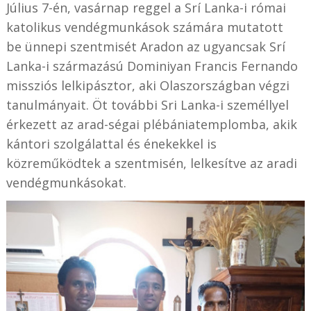
Július 7-én, vasárnap reggel a Srí Lanka-i római
katolikus vendégmunkások számára mutatott
be ünnepi szentmisét Aradon az ugyancsak Srí
Lanka-i származású Dominiyan Francis Fernando
missziós lelkipásztor, aki Olaszországban végzi
tanulmányait. Öt további Sri Lanka-i személlyel
érkezett az arad-ségai plébániatemplomba, akik
kántori szolgálattal és énekekkel is
közreműködtek a szentmisén, lelkesítve az aradi
vendégmunkásokat.