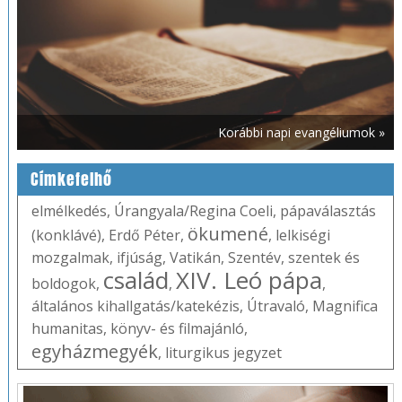
Korábbi napi evangéliumok »
Címkefelhő
elmélkedés
,
Úrangyala/Regina Coeli
,
pápaválasztás
ökumené
(konklávé)
,
Erdő Péter
,
,
lelkiségi
mozgalmak
,
ifjúság
,
Vatikán
,
Szentév
,
szentek és
család
XIV. Leó pápa
boldogok
,
,
,
általános kihallgatás/katekézis
,
Útravaló
,
Magnifica
humanitas
,
könyv- és filmajánló
,
egyházmegyék
,
liturgikus jegyzet