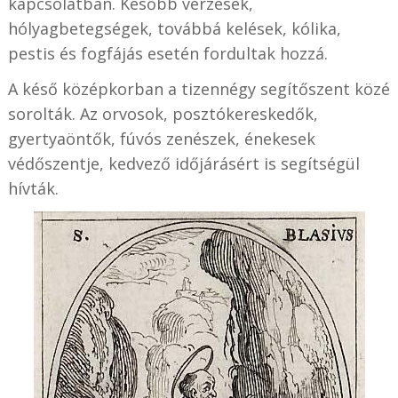
kapcsolatban. Később vérzések,
hólyagbetegségek, továbbá kelések, kólika,
pestis és fogfájás esetén fordultak hozzá.
A késő középkorban a tizennégy segítőszent közé
sorolták. Az orvosok, posztókereskedők,
gyertyaöntők, fúvós zenészek, énekesek
védőszentje, kedvező időjárásért is segítségül
hívták.