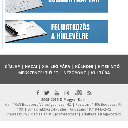
|
|
|
|
|
CÍMLAP
HAZAI
XIV. LEÓ PÁPA
KÜLHONI
KITEKINTŐ
|
|
MEGSZENTELT ÉLET
NÉZŐPONT
KULTÚRA
2005-2015 © Magyar Kurír
Cím: 1068 Budapest, Városligeti fasor 42. | Postacím: 1406 Budapest, Pf.:
100. | E-mail:
mk@katolikus.hu
| Adószám: 19719445-2-42
Impresszum
|
Médiaajánlat
|
Jognyilatkozat
|
Adatkezelési tájékoztató