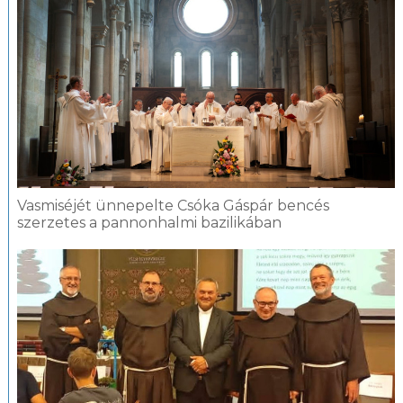
Vasmiséjét ünnepelte Csóka Gáspár bencés
szerzetes a pannonhalmi bazilikában