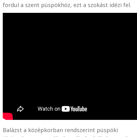
fordul a szent püspökhöz, ezt a szokást idézi fel.
Balázst a középkorban rendszerint püspöki