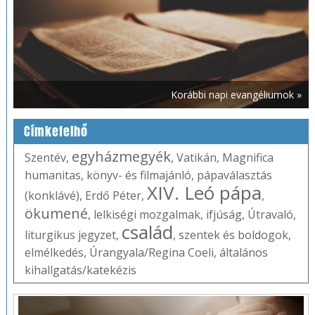
Korábbi napi evangéliumok »
Címkefelhő
egyházmegyék
Szentév
,
,
Vatikán
,
Magnifica
humanitas
,
könyv- és filmajánló
,
pápaválasztás
XIV. Leó pápa
(konklávé)
,
Erdő Péter
,
,
ökumené
,
lelkiségi mozgalmak
,
ifjúság
,
Útravaló
,
család
liturgikus jegyzet
,
,
szentek és boldogok
,
elmélkedés
,
Úrangyala/Regina Coeli
,
általános
kihallgatás/katekézis