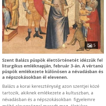
5
Szent Balázs püspök élettörténetét idézzük fel
liturgikus emléknapján, február 3-án. A vértanú
püspök emlékezete különösen a névadásban és
a népszokásokban él
elevenen
.
Balázs a korai kereszténység azon szentjei közé
tartozik, akiknek emlékezete a kultuszban, a
névadásban és a népszokásokban figyelemre