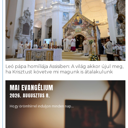
Leó pápa homíliája Assisiben: A világ akkor újul meg,
ha Krisztust követve mi magunk is átalakulunk
MAI EVANGÉLIUM
2026. AUGUSZTUS 8.
Hogy örömhírrel induljon minden nap...