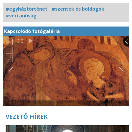
#egyháztörténet
#szentek és boldogok
#vértanúság
Kapcsolódó fotógaléria
VEZETŐ HÍREK