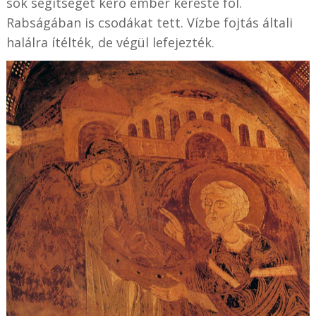
sok segítséget kérő ember kereste föl.
Rabságában is csodákat tett. Vízbe fojtás általi
halálra ítélték, de végül lefejezték.