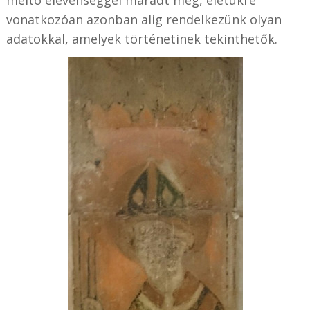
méltó elevenséggel maradt meg, életükre
vonatkozóan azonban alig rendelkezünk olyan
adatokkal, amelyek történetinek tekinthetők.