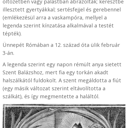
öltözetben vagy palástban ábrázolták; keresztbe
illesztett gyertyákkal; sertésfejjel és gerebennel
(emlékezésül arra a vaskampóra, mellyel a
legenda szerint kínzatása alkalmával a testét
tépték).
Ünnepét Rómában a 12. század óta ülik február
3-án.
A legenda szerint egy napon rémült anya sietett
Szent Balázshoz, mert fia egy torkán akadt
halszálkától fuldokolt. A szent megáldotta a fiút
(egy másik változat szerint eltávolította a
szálkát), és így megmentette a haláltól.