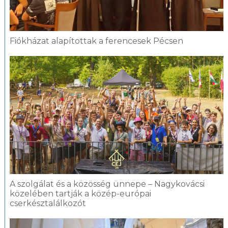
Fiókházat alapítottak a ferencesek Pécsen
A szolgálat és a közösség ünnepe – Nagykovácsi
közelében tartják a közép-európai
cserkésztalálkozót