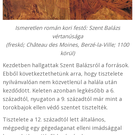
Ismeretlen román kori festő: Szent Balázs
vértanúsága
(freskó; Château des Moines, Berzé-la-Ville; 1100
körül)
Kezdetben hallgattak Szent Balázsról a források.
Ebből következtethetünk arra, hogy tisztelete
nyilvánvalóan nem közvetlenül a halála után
kezdődött. Keleten azonban legkésőbb a 6.
századtól, nyugaton a 9. századtól már mint a
torokbajok ellen védő szentet tisztelték.
Tisztelete a 12. századtól lett általános,
mégpedig egy gégedaganat elleni imádsággal