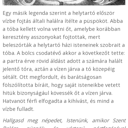
Egy másik legenda szerint a helytartó először
vízbe fojtás általi halálra ítélte a püspököt. Abba
a tóba kellett volna vetni őt, amelybe korábban
keresztény asszonyokat fojtottak, mert
beleszórták a helytartó házi isteneinek szobrait a
tóba. A bölcs csodatévő akkor a következőt tette:
a partra érve rövid áldást adott a számára halált
jelentő tóra, aztán a vízen járva a tó közepéig
sétált. Ott megfordult, és barátságosan
fölszólította bíráit, hogy saját isteneikbe vetett
hitük bizonyságául kövessék őt a vízen járva.
Hatvanöt férfi elfogadta a kihívást, és mind a
vízbe fulladt.
Hallgasd meg népedet, Istenünk, amikor Szent