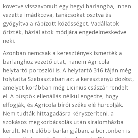
követve visszavonult egy hegyi barlangba, innen
vezette imádkozva, tanácsokat osztva és
gyógyítva a rábízott közösséget. Vadállatok
őrizték, háziállatok módjára engedelmeskedve
neki.
Azonban nemcsak a keresztények ismerték a
barlanghoz vezető utat, hanem Agricola
helytartó poroszlói is. A helytartó 316 táján még
folytatta Szebasztéban azt a keresztényüldözést,
amelyet korábban még Licinius császár rendelt
el. A püspök ellenállás nélkül engedte, hogy
elfogják, és Agricola bírói széke elé hurcolják.
Nem tudták hittagadásra kényszeríteni, a
szokásos megkorbácsolás után siralomházba
került. Mint előbb barlangjában, a börtönben is