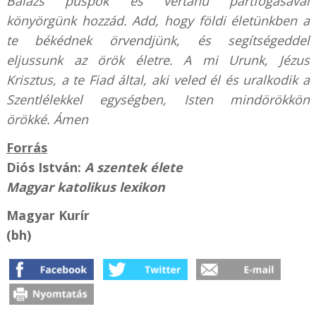
Balázs püspök és vértanú pártfogásával
könyörgünk hozzád. Add, hogy földi életünkben a
te békédnek örvendjünk, és segítségeddel
eljussunk az örök életre. A mi Urunk, Jézus
Krisztus, a te Fiad által, aki veled él és uralkodik a
Szentlélekkel egységben, Isten mindörökkön
örökké. Ámen
Forrás
Diós István:
A szentek élete
Magyar katolikus lexikon
Magyar Kurír
(bh)