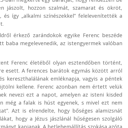
en jászolt, hozzon szalmát, szamarat és ökröt,
 és így „alkalmi színészekkel” felelevenítették a
t.
ldről érkező zarándokok egyike Ferenc beszéde
tett baba megelevenedik, az istengyermek valóban
ent Ferenc életéből olyan esztendőben történt,
e esett. A ferences barátok egymás között arról
és kereszthalálának emléknapja, vagyis a péntek
böjtölni kellene. Ferenc azonban nem értett velük
knek nevezi ezt a napot, amelyen az isteni kisded
n még a falak is húst egyenek, s mivel ezt nem
kat”. Azt is elrendelte, hogy bőséges alamizsnát
ákat, hogy a Jézus jászlánál hűségesen szolgáló
rmányt kapjanak. A betlehemállítás szokása azóta