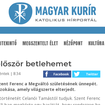
ITEKINTŐ
MEGSZENTELT ÉLET
NÉZŐPONT
KULTÚRA
 először betlehemet
éntek | 8:34
zent Ferenc a Megváltó születésének ünnepét.
zokása, amely világszerte elterjedt.
 történetét Celanói Tamástól tudjuk. Szent Ferenc
223-ban megkérte egy barátját, hogy rendezzen be