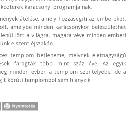
a közterek karácsonyi programjainak.
emények átélése, amely hozzásegíti az embereket,
szolt, amelybe minden karácsonykor beleszülethet
stelenül jött a világra, magára véve minden emberi
lünk e szent éjszakán.
nces templom betleheme, melynek életnagyságú
tesek faragták több mint száz éve. Az egyik
 meg minden évben a templom szentélyébe, de a
git körúti templomból sem hiányzik.