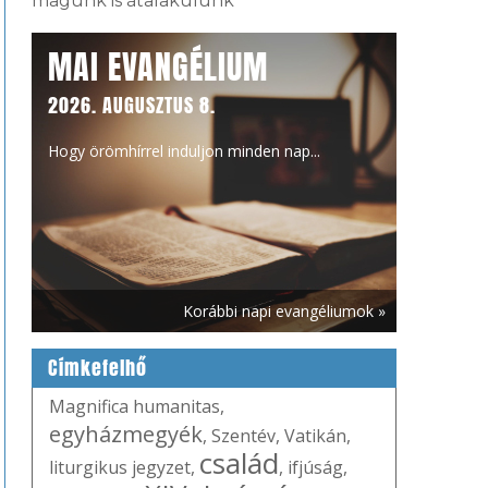
magunk is átalakulunk
MAI EVANGÉLIUM
2026. AUGUSZTUS 8.
Hogy örömhírrel induljon minden nap...
Korábbi napi evangéliumok »
Címkefelhő
Magnifica humanitas
,
egyházmegyék
,
Szentév
,
Vatikán
,
család
liturgikus jegyzet
,
,
ifjúság
,