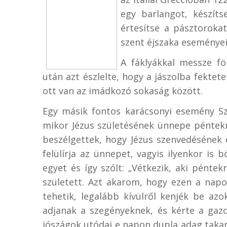
egy barlangot, készíts
értesítse a pásztorokat,
szent éjszaka eseményei
A fáklyákkal messze fö
után azt észlelte, hogy a jászolba fekte
ott van az imádkozó sokaság között.
Egy másik fontos karácsonyi esemény Sz
mikor Jézus születésének ünnepe péntekr
beszélgettek, hogy Jézus szenvedésének 
felülírja az ünnepet, vagyis ilyenkor is 
egyet és így szólt: „Vétkezik, aki pénte
született. Azt akarom, hogy ezen a napo
tehetik, legalább kívülről kenjék be azo
adjanak a szegényeknek, és kérte a gazd
jószágok utódai e napon dupla adag taka