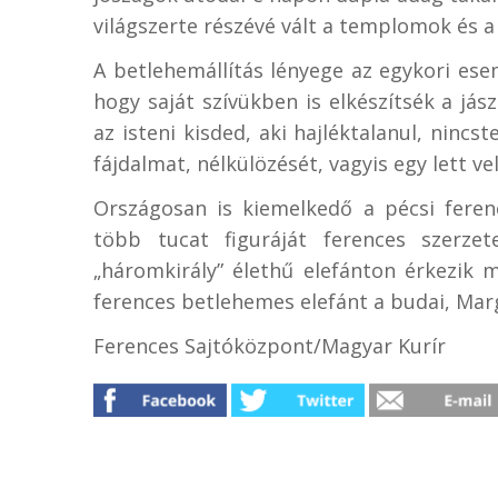
világszerte részévé vált a templomok és 
A betlehemállítás lényege az egykori es
hogy saját szívükben is elkészítsék a já
az isteni kisded, aki hajléktalanul, ninc
fájdalmat, nélkülözését, vagyis egy lett ve
Országosan is kiemelkedő a pécsi fere
több tucat figuráját ferences szerze
„háromkirály” élethű elefánton érkezik
ferences betlehemes elefánt a budai, Mar
Ferences Sajtóközpont/Magyar Kurír