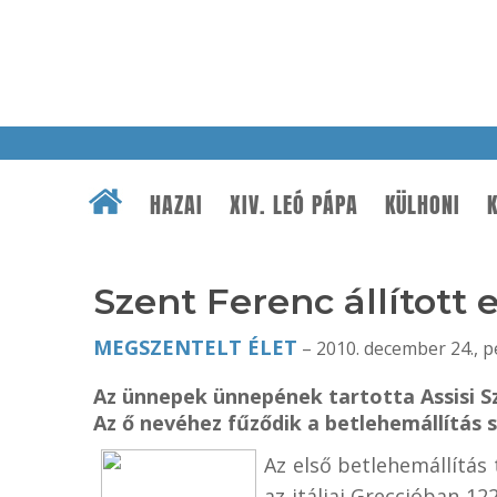
HAZAI
XIV. LEÓ PÁPA
KÜLHONI
K
Szent Ferenc állított
MEGSZENTELT ÉLET
– 2010. december 24., p
Az ünnepek ünnepének tartotta Assisi S
Az ő nevéhez fűződik a betlehemállítás s
Az első betlehemállítás
az itáliai Greccióban 1