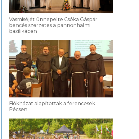
Vasmiséjét ünnepelte Csóka Gáspár
bencés szerzetes a pannonhalmi
bazilikában
Fiókházat alapítottak a ferencesek
Pécsen