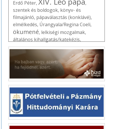
XIV. Leó pápa
Erdő Péter
,
,
szentek és boldogok
,
könyv- és
filmajánló
,
pápaválasztás (konklávé)
,
elmélkedés
,
Úrangyala/Regina Coeli
,
ökumené
,
lelkiségi mozgalmak
,
általános kihallgatás/katekézis
,
Útravaló