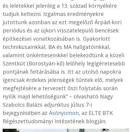
és leletekkel jelenleg a 13. század környékére
tudjuk keltezni. Izgalmas eredményekre
jutottunk azonban az ezt megelőző Árpád-kori
periódus és az újkori visszatelepülő bencések
építkezései vonatkozásában is. Gyakorlott
technikusainkkal, BA és MA hallgatóinkkal,
valamint önkénteseinkkel belekezdtünk a közeli
Szentkút (Borostyán-kő) lelőhely legígéretesebb
pontjának feltárásába is. Itt az utolsó napokra
igencsak érdekes jelenségek tűntek elő, melyek
megfejtésére a tervezett őszi folytatás során
nyílik majd lehetőségünk” – olvasható Nagy
Szabolcs Balázs adjunktus július 7-i
bejegyzésében az
Ásónyomon
, az ELTE BTK
Régészettudományi Intézetének blogján.