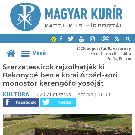
2026. augusztus 9., vasárnap
Menü
Szent Terézia Benedikta
Emõd, Román
Szerzetessírok rajzolhatják ki
Bakonybélben a korai Árpád-kori
monostor kerengőfolyosóját
KULTÚRA
– 2023. augusztus 2., szerda | 16:00