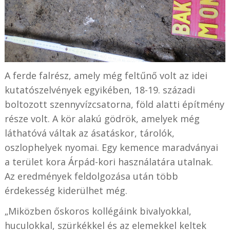
A ferde falrész, amely még feltűnő volt az idei
kutatószelvények egyikében, 18-19. századi
boltozott szennyvízcsatorna, föld alatti építmény
része volt. A kör alakú gödrök, amelyek még
láthatóvá váltak az ásatáskor, tárolók,
oszlophelyek nyomai. Egy kemence maradványai
a terület kora Árpád-kori használatára utalnak.
Az eredmények feldolgozása után több
érdekesség kiderülhet még.
„Miközben őskoros kollégáink bivalyokkal,
huculokkal, szürkékkel és az elemekkel keltek