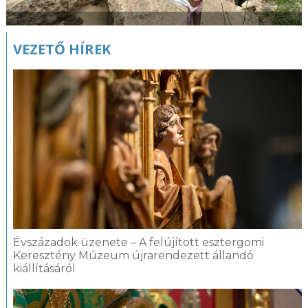
VEZETŐ HÍREK
Évszázadok üzenete – A felújított esztergomi
Keresztény Múzeum újrarendezett állandó
kiállításáról