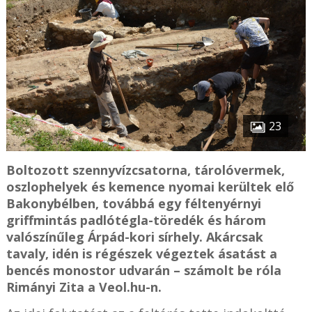
23
Boltozott szennyvízcsatorna, tárolóvermek,
oszlophelyek és kemence nyomai kerültek elő
Bakonybélben, továbbá egy féltenyérnyi
griffmintás padlótégla-töredék és három
valószínűleg Árpád-kori sírhely. Akárcsak
tavaly, idén is régészek végeztek ásatást a
bencés monostor udvarán – számolt be róla
Rimányi Zita a Veol.hu-n.