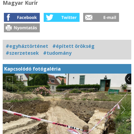
Magyar Kurír
#egyháztörténet
#épített örökség
#szerzetesek
#tudomány
Kapcsolódó fotógaléria