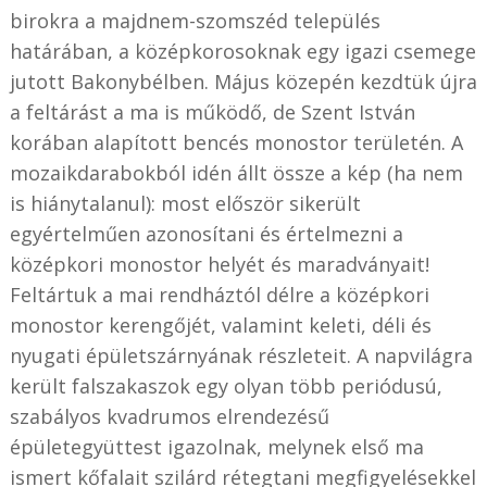
birokra a majdnem-szomszéd település
határában, a középkorosoknak egy igazi csemege
jutott Bakonybélben. Május közepén kezdtük újra
a feltárást a ma is működő, de Szent István
korában alapított bencés monostor területén. A
mozaikdarabokból idén állt össze a kép (ha nem
is hiánytalanul): most először sikerült
egyértelműen azonosítani és értelmezni a
középkori monostor helyét és maradványait!
Feltártuk a mai rendháztól délre a középkori
monostor kerengőjét, valamint keleti, déli és
nyugati épületszárnyának részleteit. A napvilágra
került falszakaszok egy olyan több periódusú,
szabályos kvadrumos elrendezésű
épületegyüttest igazolnak, melynek első ma
ismert kőfalait szilárd rétegtani megfigyelésekkel