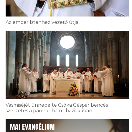
Az ember Istenhez vezető útja
Vasmiséjét ünnepelte Csóka Gáspár bencés
szerzetes a pannonhalmi bazilikában
MAI EVANGÉLIUM