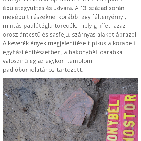
épületegyüttes és udvara. A 13. század során
megépült részeknél korábbi egy féltenyérnyi,
mintás padlótégla-töredék, mely griffet, azaz
oroszlántestű és sasfejű, szárnyas alakot ábrázol.
A keveréklények megjelenítése tipikus a korabeli
egyházi építészetben, a bakonybéli darabka
valószínűleg az egykori templom
padlóburkolatához tartozott.