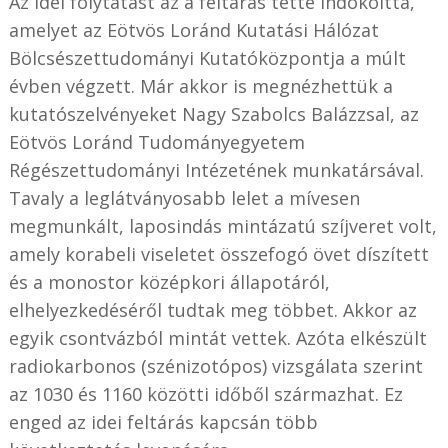
Az idei folytatást az a feltárás tette indokolttá,
amelyet az Eötvös Loránd Kutatási Hálózat
Bölcsészettudományi Kutatóközpontja a múlt
évben végzett. Már akkor is megnézhettük a
kutatószelvényeket Nagy Szabolcs Balázzsal, az
Eötvös Loránd Tudományegyetem
Régészettudományi Intézetének munkatársával.
Tavaly a leglátványosabb lelet a mívesen
megmunkált, laposindás mintázatú szíjveret volt,
amely korabeli viseletet összefogó övet díszített
és a monostor középkori állapotáról,
elhelyezkedéséről tudtak meg többet. Akkor az
egyik csontvázból mintát vettek. Azóta elkészült
radiokarbonos (szénizotópos) vizsgálata szerint
az 1030 és 1160 közötti időből származhat. Ez
enged az idei feltárás kapcsán több