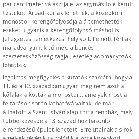
pár centiméter választja el az egymás fölé került
testeket. Árpád-koriak lehetnek, a középkori
monostor kerengőfolyosója alá temethették
ezeket, ugyanis a kerengőfolyosó máshol is
jellegzetes temetkezési hely volt. Felnőtt férfiak
maradványainak tűnnek, a bencés
szerzetesközösség tagjai, esetleg adományozók
lehettek.
Izgalmas megfigyelés a kutatók számára, hogy a
11. és a 12. században ugyan még nem azok a
kőfalak alkották a monostort, amelyek most a
feltárások során láthatóvá váltak, de már
állhatott a Szent István alapította rendház, mely
többé-kevésbé a 13. századihoz hasonló
elrendezésű épület lehetett. Erre utalnak a sírok,
amelyek révén kirajzolódik a kora középkori