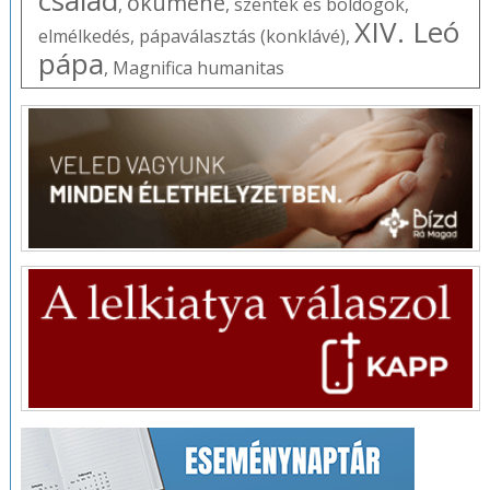
család
ökumené
,
,
szentek és boldogok
,
XIV. Leó
elmélkedés
,
pápaválasztás (konklávé)
,
pápa
,
Magnifica humanitas