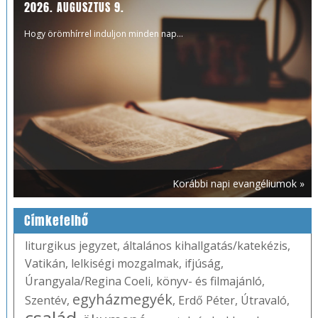
2026. AUGUSZTUS 9.
Hogy örömhírrel induljon minden nap...
Korábbi napi evangéliumok »
Címkefelhő
liturgikus jegyzet
,
általános kihallgatás/katekézis
,
Vatikán
,
lelkiségi mozgalmak
,
ifjúság
,
Úrangyala/Regina Coeli
,
könyv- és filmajánló
,
egyházmegyék
Szentév
,
,
Erdő Péter
,
Útravaló
,