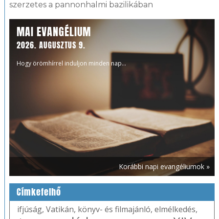
szerzetes a pannonhalmi bazilikában
MAI EVANGÉLIUM
2026. AUGUSZTUS 9.
Hogy örömhírrel induljon minden nap...
Korábbi napi evangéliumok »
Címkefelhő
ifjúság
,
Vatikán
,
könyv- és filmajánló
,
elmélkedés
,