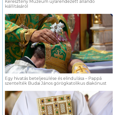
Keresztény Múzeum újrarendezett állandó
kiállításáról
Egy hivatás beteljesülése és elindulása – Pappá
szentelték Budai János görögkatolikus diakónust