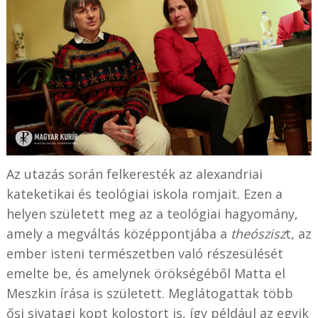
Az utazás során felkeresték az alexandriai
kateketikai és teológiai iskola romjait. Ezen a
helyen született meg az a teológiai hagyomány,
amely a megváltás középpontjába a
theószisz
t, az
ember isteni természetben való részesülését
emelte be, és amelynek örökségéből Matta el
Meszkin írása is született. Meglátogattak több
ősi sivatagi kopt kolostort is, így például az egyik