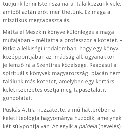
tudjunk lenni Isten számára, találkozzunk vele,
amiből aztán erőt meríthetünk. Ez maga a
misztikus megtapasztalás.
Matta el Meszkin könyve különleges a maga
műfajában – méltatta a professzor a kötetet. –
Ritka a lelkiségi irodalomban, hogy egy könyv
középpontjában az imádság áll, ugyanakkor
jellemző rá a Szentírás közelsége. Ráadásul a
spirituális könyvek magyarországi piacán nem
találunk más kötetet, amelyben egy kortárs
keleti szerzetes osztja meg tapasztalatit,
gondolatait.
Puskás Attila hozzátette: a mű hátterében a
keleti teológia hagyománya húzódik, amelynek
két súlypontja van. Az egyik a
paideia
(nevelés)