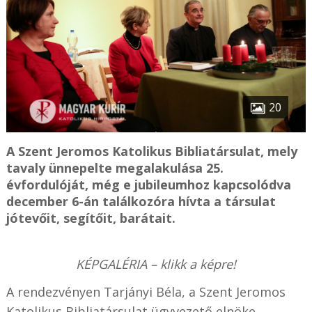
20
A Szent Jeromos Katolikus Bibliatársulat, mely
tavaly ünnepelte megalakulása 25.
évfordulóját, még e jubileumhoz kapcsolódva
december 6-án találkozóra hívta a társulat
jótevőit, segítőit, barátait.
KÉPGALÉRIA – klikk a képre!
A rendezvényen Tarjányi Béla, a Szent Jeromos
Katolikus Bibliatársulat ügyvezető elnöke