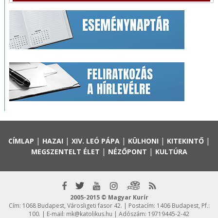
|
|
|
|
|
CÍMLAP
HAZAI
XIV. LEÓ PÁPA
KÜLHONI
KITEKINTŐ
|
|
MEGSZENTELT ÉLET
NÉZŐPONT
KULTÚRA
2005-2015 © Magyar Kurír
Cím: 1068 Budapest, Városligeti fasor 42. | Postacím: 1406 Budapest, Pf.:
100. | E-mail:
mk@katolikus.hu
| Adószám: 19719445-2-42