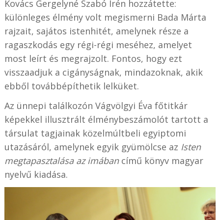
Kovács Gergelyné Szabó Irén hozzátette:
különleges élmény volt megismerni Bada Márta
rajzait, sajátos istenhitét, amelynek része a
ragaszkodás egy régi-régi meséhez, amelyet
most leírt és megrajzolt. Fontos, hogy ezt
visszaadjuk a cigányságnak, mindazoknak, akik
ebből továbbépíthetik lelküket.
Az ünnepi találkozón Vágvölgyi Éva főtitkár
képekkel illusztrált élménybeszámolót tartott a
társulat tagjainak közelmúltbeli egyiptomi
utazásáról, amelynek egyik gyümölcse az
Isten
megtapasztalása az imában
című könyv magyar
nyelvű kiadása.