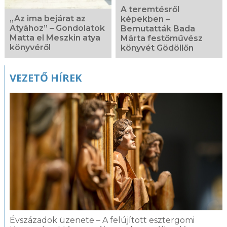
A teremtésről
„Az ima bejárat az
képekben –
Atyához” – Gondolatok
Bemutatták Bada
Matta el Meszkin atya
Márta festőművész
könyvéről
könyvét Gödöllőn
VEZETŐ HÍREK
Évszázadok üzenete – A felújított esztergomi