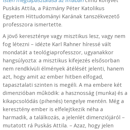
Isten megtapasztalása az imában
című könyvét
Puskás Attila, a Pázmány Péter Katolikus
Egyetem Hittudományi Karának tanszékvezető
professzora ismertette.
A jövő kereszténye vagy misztikus lesz, vagy nem
fog létezni – idézte Karl Rahner híressé vált
mondatát a teológiaprofesszor, ugyanakkor
hangsúlyozta: a misztikus kifejezés elsősorban
nem rendkívüli élmények átélését jelenti, hanem
azt, hogy amit az ember hitben elfogad,
tapasztalati szinten is megéli. A ma embere két
dimenzióban működik: a hasznosság (munka) és a
kikapcsolódás (pihenés) tengelye mentén. Még a
keresztény ember is elfelejtkezik néha a
harmadik, a találkozás, a jelenlét dimenziójáról –
mutatott rá Puskás Attila. – Azaz, hogy jelen