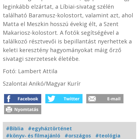
leginkább elzártat, a Líbiai-sivatag szélén
található Baramusz-kolostort, valamint azt, ahol
Matta el Meszkin hosszú évekig élt, a Szent
Makariosz-kolostort. A fotók segítségével a
találkozó résztvevői is bepillantást nyerhettek a
keleti keresztény hagyományokat máig őrző
sivatagi szerzetesek életébe.
Fotó:
Lambert Attila
Szalontai Anikó/Magyar Kurír
#Biblia
#egyháztörténet
#könyv- és filmajánló
#országos
#teológia