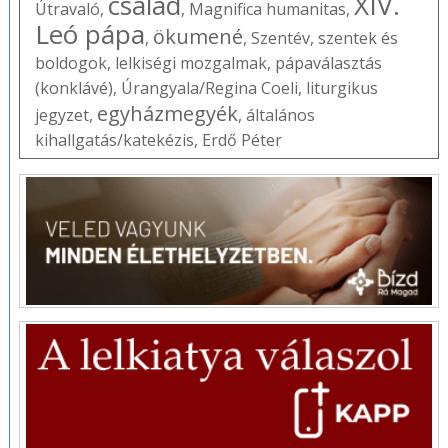
család
XIV.
Útravaló
,
,
Magnifica humanitas
,
Leó pápa
ökumené
,
,
Szentév
,
szentek és
boldogok
,
lelkiségi mozgalmak
,
pápaválasztás
(konklávé)
,
Úrangyala/Regina Coeli
,
liturgikus
egyházmegyék
jegyzet
,
,
általános
kihallgatás/katekézis
,
Erdő Péter