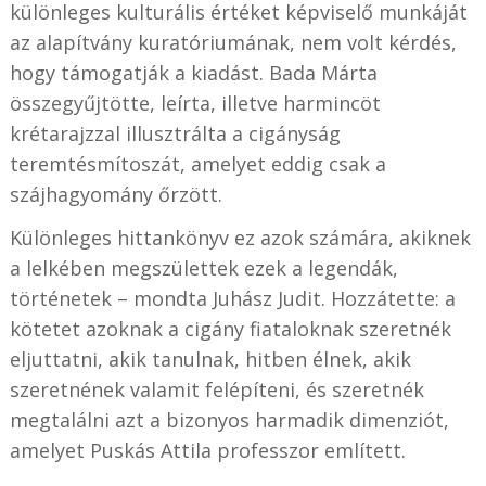
különleges kulturális értéket képviselő munkáját
az alapítvány kuratóriumának, nem volt kérdés,
hogy támogatják a kiadást. Bada Márta
összegyűjtötte, leírta, illetve harmincöt
krétarajzzal illusztrálta a cigányság
teremtésmítoszát, amelyet eddig csak a
szájhagyomány őrzött.
Különleges hittankönyv ez azok számára, akiknek
a lelkében megszülettek ezek a legendák,
történetek – mondta Juhász Judit. Hozzátette: a
kötetet azoknak a cigány fiataloknak szeretnék
eljuttatni, akik tanulnak, hitben élnek, akik
szeretnének valamit felépíteni, és szeretnék
megtalálni azt a bizonyos harmadik dimenziót,
amelyet Puskás Attila professzor említett.