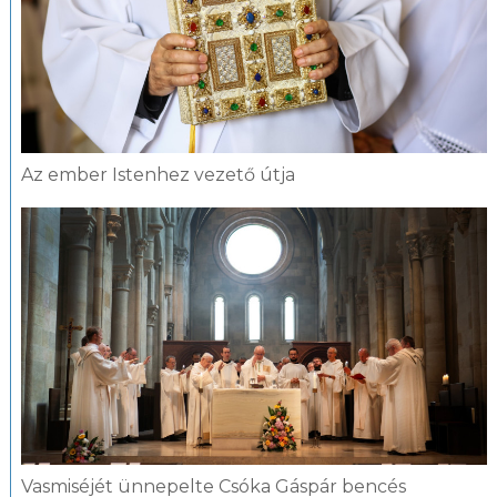
Az ember Istenhez vezető útja
Vasmiséjét ünnepelte Csóka Gáspár bencés