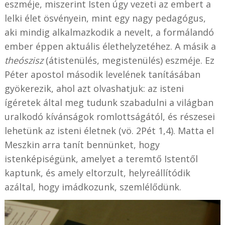
eszméje, miszerint Isten úgy vezeti az embert a
lelki élet ösvényein, mint egy nagy pedagógus,
aki mindig alkalmazkodik a nevelt, a formálandó
ember éppen aktuális élethelyzetéhez. A másik a
theószisz
(átistenülés, megistenülés) eszméje. Ez
Péter apostol második levelének tanításában
gyökerezik, ahol azt olvashatjuk: az isteni
ígéretek által meg tudunk szabadulni a világban
uralkodó kívánságok romlottságától, és részesei
lehetünk az isteni életnek (vö. 2Pét 1,4). Matta el
Meszkin arra tanít bennünket, hogy
istenképiségünk, amelyet a teremtő Istentől
kaptunk, és amely eltorzult, helyreállítódik
azáltal, hogy imádkozunk, szemlélődünk.