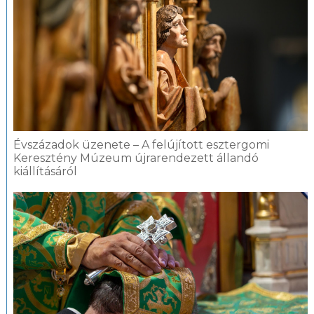
Évszázadok üzenete – A felújított esztergomi
Keresztény Múzeum újrarendezett állandó
kiállításáról