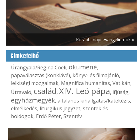
Korábbi napi evangéliumok »
Címkefelhő
ökumené
Úrangyala/Regina Coeli
,
,
pápaválasztás (konklávé)
,
könyv- és filmajánló
,
lelkiségi mozgalmak
,
Magnifica humanitas
,
Vatikán
,
család
XIV. Leó pápa
Útravaló
,
,
,
ifjúság
,
egyházmegyék
,
általános kihallgatás/katekézis
,
elmélkedés
,
liturgikus jegyzet
,
szentek és
boldogok
,
Erdő Péter
,
Szentév