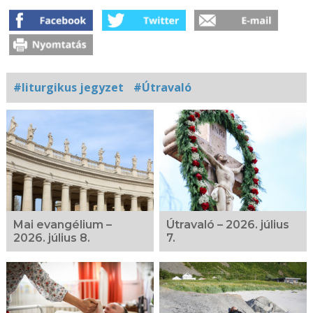
#liturgikus jegyzet
#Útravaló
Kapcsolódó
fotógaléria
Mai evangélium –
Útravaló – 2026. július
2026. július 8.
7.