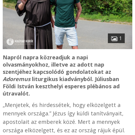
1
Napról napra közreadjuk a napi
olvasmányokhoz, illetve az adott nap
szentjéhez kapcsolódó gondolatokat az
Adoremus
liturgikus kiadványból. Júliusban
Földi István keszthelyi esperes plébános ad
útravalót.
„Menjetek, és hirdessétek, hogy elközelgett a
mennyek országa.” Jézus így küldi tanítványait,
apostolait az emberek közé. Mert a mennyek
országa elközelgett, és ez az ország rájuk épül.