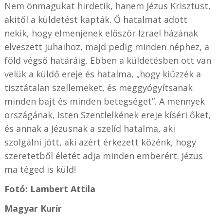
Nem önmagukat hirdetik, hanem Jézus Krisztust,
akitől a küldetést kapták. Ő hatalmat adott
nekik, hogy elmenjenek először Izrael házának
elveszett juhaihoz, majd pedig minden néphez, a
föld végső határáig. Ebben a küldetésben ott van
velük a küldő ereje és hatalma, „hogy kiűzzék a
tisztátalan szellemeket, és meggyógyítsanak
minden bajt és minden betegséget”. A mennyek
országának, Isten Szentlelkének ereje kíséri őket,
és annak a Jézusnak a szelíd hatalma, aki
szolgálni jött, aki azért érkezett közénk, hogy
szeretetből életét adja minden emberért. Jézus
ma téged is küld!
Fotó: Lambert Attila
Magyar Kurír