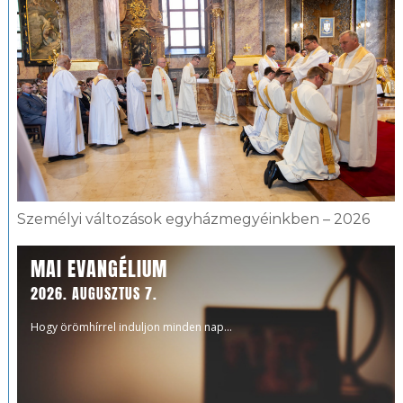
Személyi változások egyházmegyéinkben – 2026
MAI EVANGÉLIUM
2026. AUGUSZTUS 7.
Hogy örömhírrel induljon minden nap...