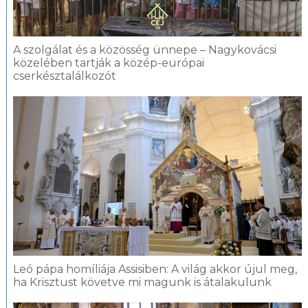
A szolgálat és a közösség ünnepe – Nagykovácsi
közelében tartják a közép-európai
cserkésztalálkozót
Leó pápa homíliája Assisiben: A világ akkor újul meg,
ha Krisztust követve mi magunk is átalakulunk