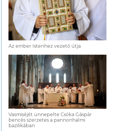
Az ember Istenhez vezető útja
Vasmiséjét ünnepelte Csóka Gáspár
bencés szerzetes a pannonhalmi
bazilikában