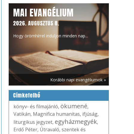
MAI EVANGÉLIUM
2026. AUGUSZTUS 8.
Hogy örömhírrel induljon minden nap...
Korábbi napi evangéliumok »
Címkefelhő
ökumené
könyv- és filmajánló
,
,
Vatikán
,
Magnifica humanitas
,
ifjúság
,
egyházmegyék
liturgikus jegyzet
,
,
Erdő Péter
,
Útravaló
,
szentek és