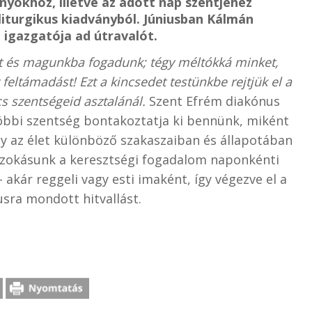
yokhoz, illetve az adott nap szentjéhez
liturgikus kiadványból. Júniusban Kálmán
 igazgatója ad útravalót.
t és magunkba fogadunk; tégy méltókká minket,
ltámadást! Ezt a kincsedet testünkbe rejtjük el a
s szentségeid asztalánál.
Szent Efrém diakónus
többi szentség bontakoztatja ki bennünk, miként
y az élet különböző szakaszaiban és állapotában
s szokásunk a keresztségi fogadalom naponkénti
kár reggeli vagy esti imaként, így végezve el a
sra mondott hitvallást.