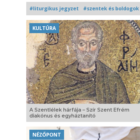
#liturgikus jegyzet
#szentek és boldogok
Kapcsolódó
KULTÚRA
fotógaléria
A Szentlélek hárfája – Szír Szent Efrém
diakónus és egyháztanító
NÉZŐPONT