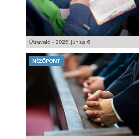
Útravaló – 2026. június 6.
NÉZŐPONT