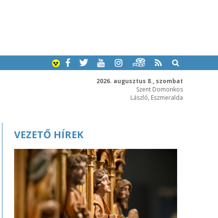
2026. augusztus 8., szombat
Szent Domonkos
László, Eszmeralda
VEZETŐ HÍREK