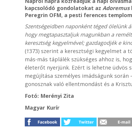
Napról napra közreadjuk a napi olvasmán
kapcsolódó gondolatokat az
Adoremus
Peregrin OFM, a pesti ferences templom
Szentségeidben naponként téged ölelünk á
hogy megtapasztaljuk magunkban a remélt fe
keresztség kegyelmével; gazdagodjék e kinc
(†373) szerint a keresztségi kegyelmet a 
más-más táplálék szükséges ahhoz is, hog
életerőt nyerjünk. Ezért is lehetne üdvö
megújítása személyes imádságunk során – a
gonosznak való ellentmondást és a Krisztu
Fotó: Merényi Zita
Magyar Kurír