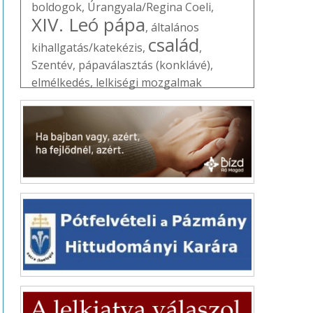
boldogok
,
Úrangyala/Regina Coeli
,
XIV. Leó pápa
,
általános
család
kihallgatás/katekézis
,
,
Szentév
,
pápaválasztás (konklávé)
,
elmélkedés
,
lelkiségi mozgalmak