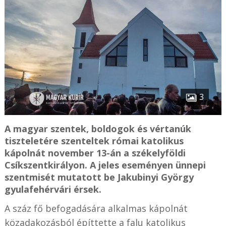
3
A magyar szentek, boldogok és vértanúk
tiszteletére szenteltek római katolikus
kápolnát november 13-án a székelyföldi
Csíkszentkirályon. A jeles eseményen ünnepi
szentmisét mutatott be Jakubinyi György
gyulafehérvári érsek.
A száz fő befogadására alkalmas kápolnát
közadakozásból építtette a falu katolikus