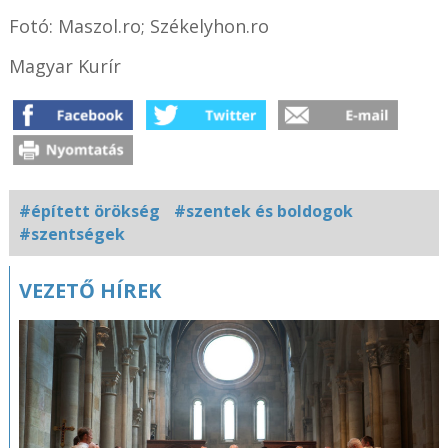
Fotó: Maszol.ro; Székelyhon.ro
Magyar Kurír
#épített örökség
#szentek és boldogok
#szentségek
Kapcsolódó
VEZETŐ HÍREK
fotógaléria