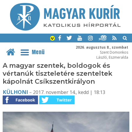
2026. augusztus 8., szombat
Menü
Szent Domonkos
László, Eszmeralda
A magyar szentek, boldogok és
vértanúk tiszteletére szenteltek
kápolnát Csíkszentkirályon
KÜLHONI
– 2017. november 14., kedd | 18:13