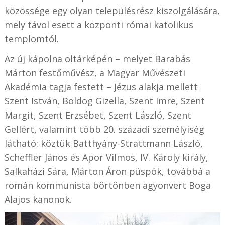
közössége egy olyan településrész kiszolgálására,
mely távol esett a központi római katolikus
templomtól.
Az új kápolna oltárképén – melyet Barabás
Márton festőművész, a Magyar Művészeti
Akadémia tagja festett – Jézus alakja mellett
Szent István, Boldog Gizella, Szent Imre, Szent
Margit, Szent Erzsébet, Szent László, Szent
Gellért, valamint több 20. századi személyiség
látható: köztük Batthyány-Strattmann László,
Scheffler János és Apor Vilmos, IV. Károly király,
Salkaházi Sára, Márton Áron püspök, továbbá a
román kommunista börtönben agyonvert Boga
Alajos kanonok.