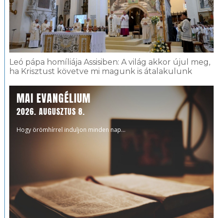
Leó pápa homíliája Assisiben: A világ akkor újul meg,
ha Krisztust követve mi magunk is átalakulunk
MAI EVANGÉLIUM
2026. AUGUSZTUS 8.
Hogy örömhírrel induljon minden nap...