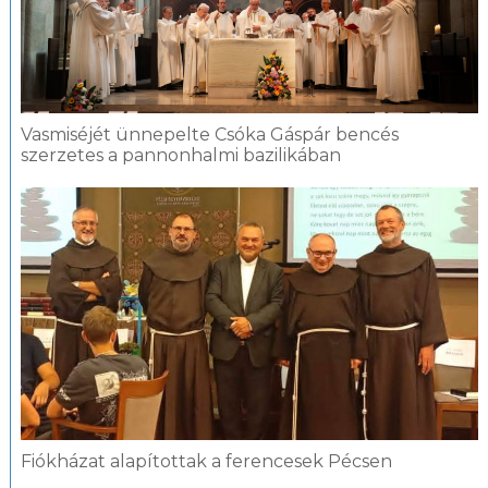
Vasmiséjét ünnepelte Csóka Gáspár bencés
szerzetes a pannonhalmi bazilikában
Fiókházat alapítottak a ferencesek Pécsen