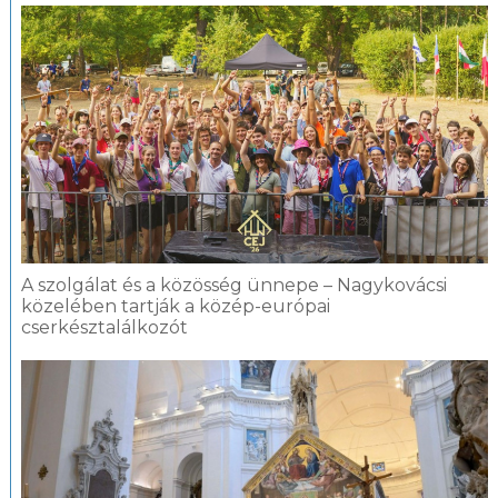
A szolgálat és a közösség ünnepe – Nagykovácsi
közelében tartják a közép-európai
cserkésztalálkozót