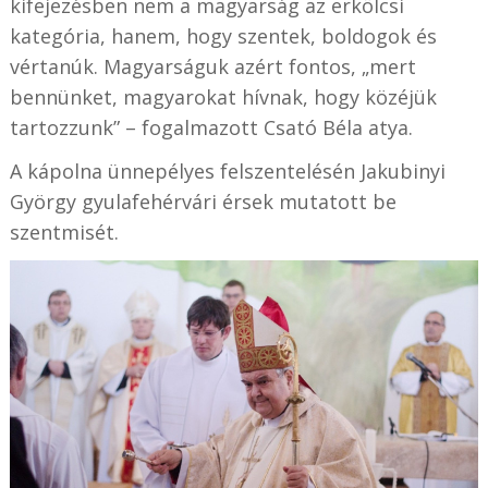
kifejezésben nem a magyarság az erkölcsi
kategória, hanem, hogy szentek, boldogok és
vértanúk. Magyarságuk azért fontos, „mert
bennünket, magyarokat hívnak, hogy közéjük
tartozzunk” – fogalmazott Csató Béla atya.
A kápolna ünnepélyes felszentelésén Jakubinyi
György gyulafehérvári érsek mutatott be
szentmisét.