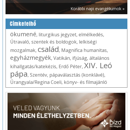
Korábbi napi evangéliumok »
Címkefelhő
ökumené
,
liturgikus jegyzet
,
elmélkedés
,
Útravaló
,
szentek és boldogok
,
lelkiségi
család
mozgalmak
,
,
Magnifica humanitas
,
egyházmegyék
,
Vatikán
,
ifjúság
,
általános
XIV. Leó
kihallgatás/katekézis
,
Erdő Péter
,
pápa
,
Szentév
,
pápaválasztás (konklávé)
,
Úrangyala/Regina Coeli
,
könyv- és filmajánló