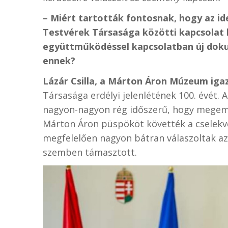
– Miért tartották fontosnak, hogy az i
Testvérek Társasága közötti kapcsolat k
együttműködéssel kapcsolatban új doku
ennek?
Lázár Csilla, a Márton Áron Múzeum iga
Társasága erdélyi jelenlétének 100. évét. A
nagyon-nagyon rég időszerű, hogy megemlé
Márton Áron püspököt követték a cselekvő
megfelelően nagyon bátran válaszoltak azo
szemben támasztott.