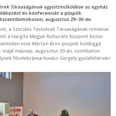
tvérek Társaságának együttműködése az egyház
ékezést és konferenciát a püspök
síkszentdomokoson, augusztus 29–30-án.
, a Szociális Testvérek Társaságának romániai
mint a Hargita Megyei Kulturális Központ közös
 pénteken este Márton Áron püspök boldoggá
; majd másnap, augusztus 30-án, szombaton
elynek főcelebránsa Kovács Gergely
gyulafehérvári