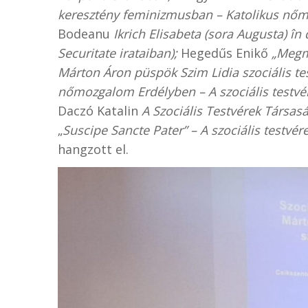
keresztény feminizmusban – Katolikus nőmo
Bodeanu
Ikrich Elisabeta (sora Augusta) în 
Securitate irataiban);
Hegedűs Enikő
„Megmu
Márton Áron püspök Szim Lidia szociális tes
nőmozgalom Erdélyben – A szociális testvé
Daczó Katalin
A Szociális Testvérek Társas
„
Suscipe Sancte Pater” – A szociális testvé
hangzott el.