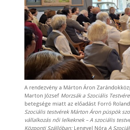
A rendezvény a Márton Áron Zarándokközp
Marton József
Morzsák a Szociális Testvére
betegsége miatt az előadást Forró Roland 
Szociális testvérek Márton Áron püspök szo
vállalkozás női lelkeknek – A szociális test
Központi Szállóban;
Lengyel Nóra
A Szociá