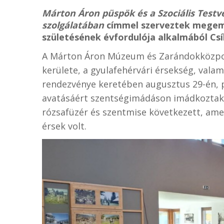
Márton Áron püspök és a Szociális Tes
szolgálatában
címmel szerveztek megeml
születésének évfordulója alkalmából C
A Márton Áron Múzeum és Zarándokközpont
kerülete, a gyulafehérvári érsekség, vala
rendezvénye keretében augusztus 29-én,
avatásáért szentségimádáson imádkoztak
rózsafüzér és szentmise következett, am
érsek volt.