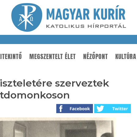
ITEKINTŐ
MEGSZENTELT ÉLET
NÉZŐPONT
KULTÚRA
szteletére szerveztek
entdomonkoson