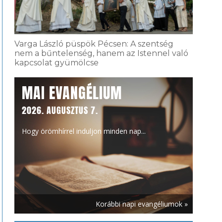
Varga László püspök Pécsen: A szentség
nem a bűntelenség, hanem az Istennel való
kapcsolat gyümölcse
MAI EVANGÉLIUM
2026. AUGUSZTUS 7.
Hogy örömhírrel induljon minden nap...
Korábbi napi evangéliumok »