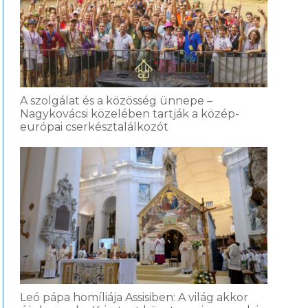
A szolgálat és a közösség ünnepe –
Nagykovácsi közelében tartják a közép-
európai cserkésztalálkozót
Leó pápa homíliája Assisiben: A világ akkor