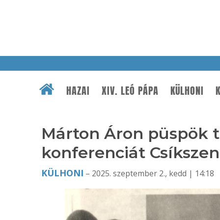
HAZAI
XIV. LEÓ PÁPA
KÜLHONI
K
Márton Áron püspök ti
konferenciát Csíksz
KÜLHONI
– 2025. szeptember 2., kedd | 14:18