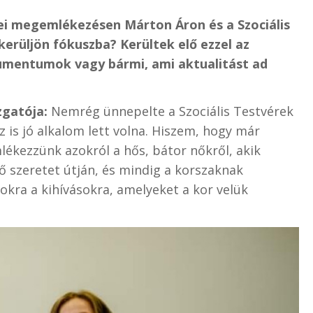
dei megemlékezésen Márton Áron és a Szociális
erüljön fókuszba? Kerültek elő ezzel az
mentumok vagy bármi, ami aktualitást ad
zgatója:
Nemrég ünnepelte a Szociális Testvérek
z is jó alkalom lett volna. Hiszem, hogy már
kezzünk azokról a hős, bátor nőkről, akik
 szeretet útján, és mindig a korszaknak
kra a kihívásokra, amelyeket a kor velük