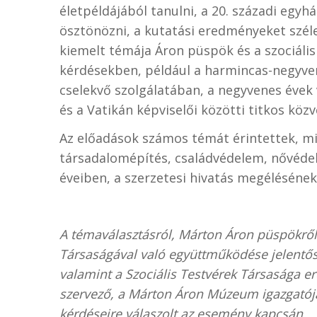
életpéldájából tanulni, a 20. századi egy
ösztönözni, a kutatási eredményeket széle
kiemelt témája Áron püspök és a szociáli
kérdésekben, például a harmincas-negyve
cselekvő szolgálatában, a negyvenes évek 
és a Vatikán képviselői közötti titkos köz
Az előadások számos témát érintettek, mi
társadalomépítés, családvédelem, nővédel
éveiben, a szerzetesi hivatás megéléséne
A témaválasztásról, Márton Áron püspökről, 
Társaságával való együttműködése jelentős
valamint a Szociális Testvérek Társasága erd
szervező, a Márton Áron Múzeum igazgatója, 
kérdéseire válaszolt az esemény kapcsán.