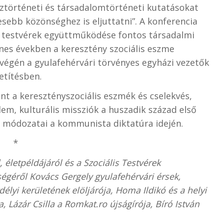
háztörténeti és társadalomtörténeti kutatásokat
sebb közönséghez is eljuttatni”. A konferencia
s testvérek együttműködése fontos társadalmi
nes években a keresztény szociális eszme
végén a gyulafehérvári törvényes egyházi vezetők
vetítésben.
nt a keresztényszociális eszmék és cselekvés,
em, kulturális missziók a huszadik század első
k módozatai a kommunista diktatúra idején.
*
életpéldájáról és a Szociális Testvérek
égéről Kovács Gergely gyulafehérvári érsek,
élyi kerületének elöljárója, Homa Ildikó és a helyi
Lázár Csilla a Romkat.ro újságírója, Bíró István