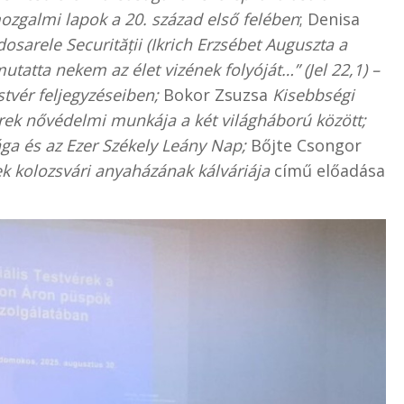
zgalmi lapok a 20. század első felében
; Denisa
dosarele Securității (Ikrich Erzsébet Auguszta a
tatta nekem az élet vizének folyóját…” (Jel 22,1) –
tvér feljegyzéseiben;
Bokor Zsuzsa
Kisebbségi
rek nővédelmi munkája a két világháború között;
ága és az Ezer Székely Leány Nap;
Bőjte Csongor
rek kolozsvári anyaházának kálváriája
című előadása