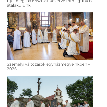
újul meg, ha Krisztust követve mi magunk is
átalakulunk
Személyi változások egyházmegyéinkben –
2026