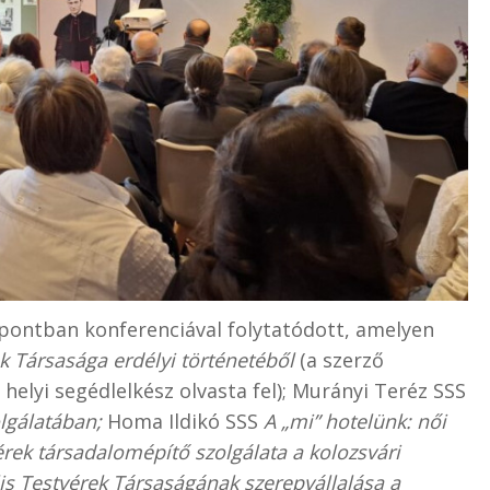
ontban konferenciával folytatódott, amelyen
k Társasága erdélyi történetéből
(a szerző
helyi segédlelkész olvasta fel); Murányi Teréz SSS
lgálatában;
Homa Ildikó SSS
A „mi” hotelünk: női
vérek társadalomépítő szolgálata a kolozsvári
lis Testvérek Társaságának szerepvállalása a