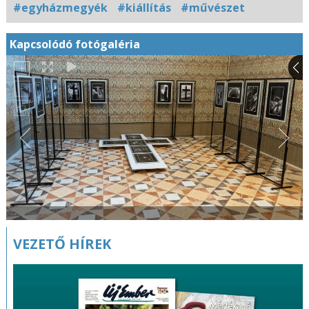
#egyházmegyék
#kiállítás
#művészet
Kapcsolódó fotógaléria
VEZETŐ HÍREK