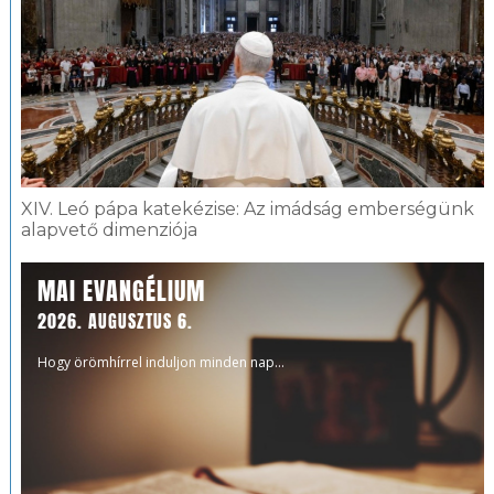
XIV. Leó pápa katekézise: Az imádság emberségünk
alapvető dimenziója
MAI EVANGÉLIUM
2026. AUGUSZTUS 6.
Hogy örömhírrel induljon minden nap...