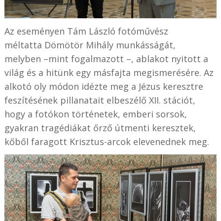
Az eseményen Tám László fotóművész
méltatta Dömötör Mihály munkásságát,
melyben –mint fogalmazott –, ablakot nyitott a
világ és a hitünk egy másfajta megismerésére. Az
alkotó oly módon idézte meg a Jézus keresztre
feszítésének pillanatait elbeszélő XII. stációt,
hogy a fotókon történetek, emberi sorsok,
gyakran tragédiákat őrző útmenti keresztek,
kőből faragott Krisztus-arcok elevenednek meg.