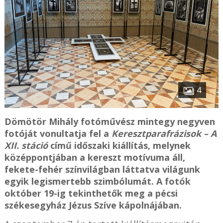
4
Dömötör Mihály fotóművész mintegy negyven
fotóját vonultatja fel a
Keresztparafrázisok – A
XII. stáció
című időszaki kiállítás, melynek
középpontjában a kereszt motívuma áll,
fekete-fehér színvilágban láttatva világunk
egyik legismertebb szimbólumát. A fotók
október 19-ig tekinthetők meg a pécsi
székesegyház Jézus Szíve kápolnájában.