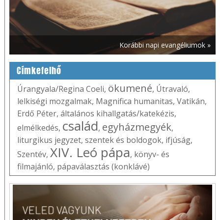
Korábbi napi evangéliumok »
Címkefelhő
ökumené
Úrangyala/Regina Coeli
,
,
Útravaló
,
lelkiségi mozgalmak
,
Magnifica humanitas
,
Vatikán
,
Erdő Péter
,
általános kihallgatás/katekézis
,
család
egyházmegyék
elmélkedés
,
,
,
liturgikus jegyzet
,
szentek és boldogok
,
ifjúság
,
XIV. Leó pápa
Szentév
,
,
könyv- és
filmajánló
,
pápaválasztás (konklávé)