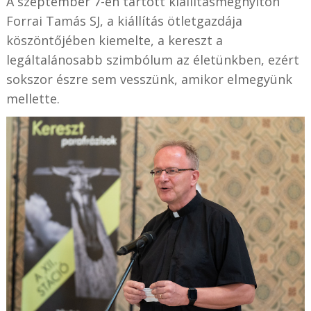
A szeptember 7-én tartott kiállításmegnyitón
Forrai Tamás SJ, a kiállítás ötletgazdája
köszöntőjében kiemelte, a kereszt a
legáltalánosabb szimbólum az életünkben, ezért
sokszor észre sem vesszünk, amikor elmegyünk
mellette.