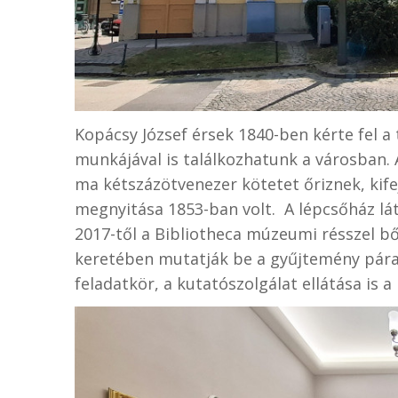
Kopácsy József érsek 1840-ben kérte fel a
munkájával is találkozhatunk a városban. 
ma kétszázötvenezer kötetet őriznek, kife
megnyitása 1853-ban volt. A lépcsőház lát
2017-től a Bibliotheca múzeumi résszel bőv
keretében mutatják be a gyűjtemény páratla
feladatkör, a kutatószolgálat ellátása is a