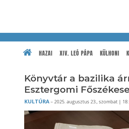
HAZAI
XIV. LEÓ PÁPA
KÜLHONI
K
Könyvtár a bazilika á
Esztergomi Főszékes
KULTÚRA
– 2025. augusztus 23., szombat | 18