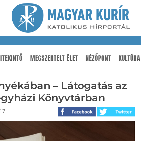
ITEKINTŐ
MEGSZENTELT ÉLET
NÉZŐPONT
KULTÚRA
rnyékában – Látogatás az
egyházi Könyvtárban
:17