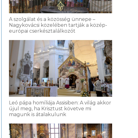
A szolgálat és a közösség ünnepe –
Nagykovácsi közelében tartják a közép-
európai cserkésztalálkozót
Leó pápa homíliája Assisiben: A világ akkor
újul meg, ha Krisztust követve mi
magunk is átalakulunk