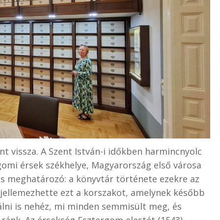
nt vissza. A Szent István-i időkben harmincnyolc
rgomi érsek székhelye, Magyarország első városa
s meghatározó: a könyvtár története ezekre az
a jellemezhette ezt a korszakot, amelynek később
álni is nehéz, mi minden semmisült meg, és
 ránk. Az érsekség Esztergom elestét (1543)