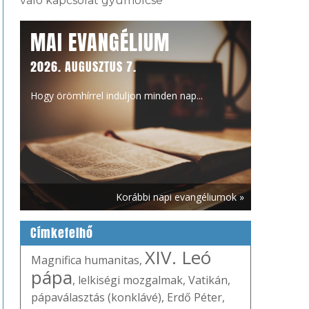
való kapcsolat gyümölcse
MAI EVANGÉLIUM
2026. AUGUSZTUS 7.
Hogy örömhírrel induljon minden nap...
Korábbi napi evangéliumok »
Címkefelhő
XIV. Leó
Magnifica humanitas
,
pápa
,
lelkiségi mozgalmak
,
Vatikán
,
pápaválasztás (konklávé)
,
Erdő Péter
,