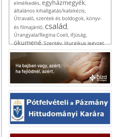
egyházmegyék
elmélkedés
,
,
általános kihallgatás/katekézis
,
Útravaló
,
szentek és boldogok
,
könyv-
család
és filmajánló
,
,
Úrangyala/Regina Coeli
,
ifjúság
,
ökumené
,
Szentév
,
liturgikus jegyzet