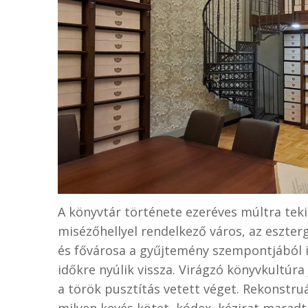
A könyvtár története ezeréves múltra teki
misézőhellyel rendelkező város, az eszte
és fővárosa a gyűjtemény szempontjából i
időkre nyúlik vissza. Virágzó könyvkultúr
a török pusztítás vetett véget. Rekonstru
milyen kevés kötet, kódex, kézirat maradt