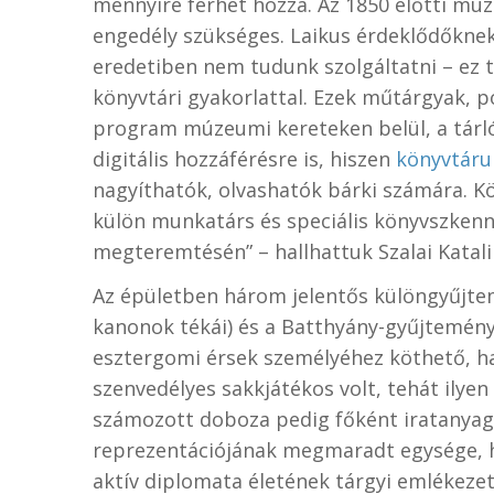
mennyire férhet hozzá. Az 1850 előtti mu
engedély szükséges. Laikus érdeklődőkne
eredetiben nem tudunk szolgáltatni – ez 
könyvtári gyakorlattal. Ezek műtárgyak, 
program múzeumi kereteken belül, a tárl
digitális hozzáférésre is, hiszen
könyvtáru
nagyíthatók, olvashatók bárki számára. K
külön munkatárs és speciális könyvszkenne
megteremtésén” – hallhattuk Szalai Katali
Az épületben három jelentős különgyűjtemé
kanonok tékái) és a Batthyány-gyűjtemény
esztergomi érsek személyéhez köthető, hat
szenvedélyes sakkjátékos volt, tehát ilyen
számozott doboza pedig főként iratanyag
reprezentációjának megmaradt egysége, 
aktív diplomata életének tárgyi emlékezete