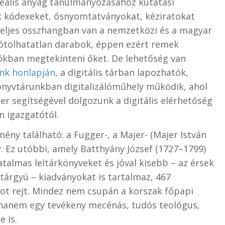
zeális anyag tanulmányozásához kutatási
k kódexeket, ősnyomtatványokat, kéziratokat
teljes összhangban van a nemzetközi és a magyar
pótolhatatlan darabok, éppen ezért remek
ókban megtekinteni őket. De lehetőség van
nk honlapján
, a digitális tárban lapozhatók,
önyvtárunkban digitalizálóműhely működik, ahol
r segítségével dolgozunk a digitális elérhetőség
n igazgatótól.
ny található: a Fugger-, a Majer- (Majer István
. Ez utóbbi, amely Batthyány József (1727–1799)
almas leltárkönyveket és jóval kisebb – az érsek
 tárgyú – kiadványokat is tartalmaz, 467
ot rejt. Mindez nem csupán a korszak főpapi
hanem egy tevékeny mecénás, tudós teológus,
 is.