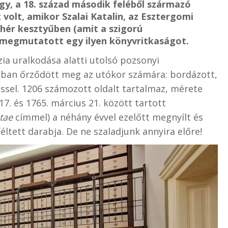
gy, a 18. század második feléből származó
t volt, amikor Szalai Katalin, az Esztergomi
hér kesztyűben (amit a szigorú
 megmutatott egy ilyen könyvritkaságot.
zia uralkodása alatti utolsó pozsonyi
tban őrződött meg az utókor számára: bordázott,
sel. 1206 számozott oldalt tartalmaz, mérete
7. és 1765. március 21. között tartott
etae
címmel) a néhány évvel ezelőtt megnyílt és
ltett darabja. De ne szaladjunk annyira előre!