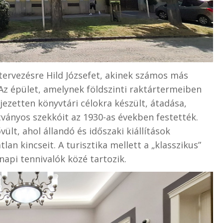
 tervezésre Hild Józsefet, akinek számos más
Az épület, amelynek földszinti raktártermeiben
jezetten könyvtári célokra készült, átadása,
ványos szekkóit az 1930-as években festették.
ült, ahol állandó és időszaki kiállítások
n kincseit. A turisztika mellett a „klasszikus”
 napi tennivalók közé tartozik.