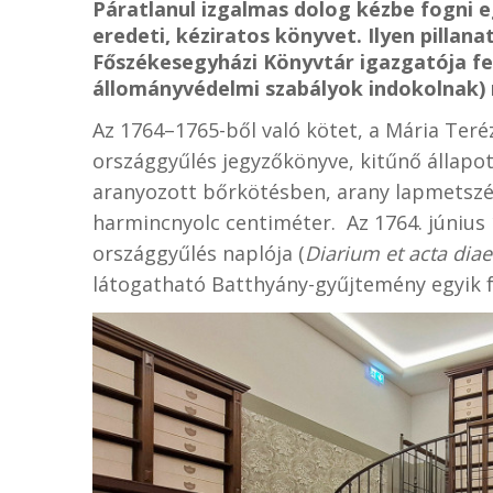
Páratlanul izgalmas dolog kézbe fogni e
eredeti, kéziratos könyvet. Ilyen pillana
Főszékesegyházi Könyvtár igazgatója fe
állományvédelmi szabályok indokolnak)
Az 1764–1765-ből való kötet, a Mária Teré
országgyűlés jegyzőkönyve, kitűnő állapo
aranyozott bőrkötésben, arany lapmetszés
harmincnyolc centiméter. Az 1764. június 1
országgyűlés naplója (
Diarium et acta dia
látogatható Batthyány-gyűjtemény egyik fé