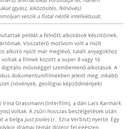
ommersz animációkat vonultatja fel, hanem
at (gyász, kiközösítés, felnövés)
molyan veszik a fiatal nézők intellektusát.
mutattak példát a felnőtt alkotások készítőinek,
ártóinak. Visszatérő motívum volt a múlt
os alkotó nyúlt már meglévő, talált anyagokhoz
k voltak a filmek között a super 8 vagy 16
a digitális műviséggel szembemenő alkotások. A
tikus dokumentumfilmekben jelent meg, inkább
szet (növények, geológiai képződmények)
 Irina Grassmann (Interfilm), a dán Lars Karmark
gnis) voltak. A zsűri hosszas beszélgetések után
át a belga
Just Jooles
(r.: Ezra Verbist) nyerte. Egy
olykor drámai témát dolgoz fel egészen