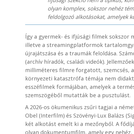
ifjúsági szekció nem a tipikus, k
olyan komplex, sokszor nehéz témák
feldolgozó alkotásokat, amelyek ko
Így a gyermek- és ifjúsági filmek sokszor 
illetve a streamingplatformok tartalomgy
újrajátszása és a traumák feloldása. Szám
(archív híradók, családi videók). Jellemzőe
milliméteres filmre forgatott, szemcsés, 
környezeti katasztrófa témája nem didak
esszéfilmek formájában, amelyek a termé
szemszögéből mutatták be a pusztulást.
A 2026-os ökumenikus zsűri tagjai a német
Obel (Interfilm) és Szövényi-Lux Balázs (Si
két alkotást emelt ki a mezőnyből. A fődíj
olyan dokumentumfilm, amely egy nehéz, 