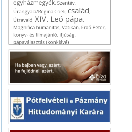
egyházmegyék
,
Szentév
,
család
Úrangyala/Regina Coeli
,
,
XIV. Leó pápa
Útravaló
,
,
Magnifica humanitas
,
Vatikán
,
Erdő Péter
,
könyv- és filmajánló
,
ifjúság
,
pápaválasztás (konklávé)