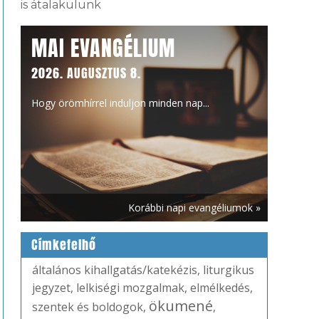
is átalakulunk
MAI EVANGÉLIUM
2026. AUGUSZTUS 8.
Hogy örömhírrel induljon minden nap...
Korábbi napi evangéliumok »
Címkefelhő
általános kihallgatás/katekézis
,
liturgikus
jegyzet
,
lelkiségi mozgalmak
,
elmélkedés
,
ökumené
szentek és boldogok
,
,