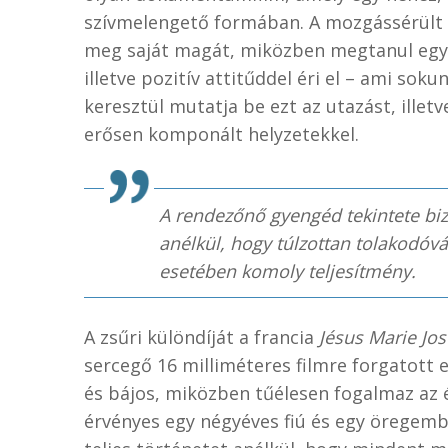
szívmelengető formában. A mozgássérült f
meg saját magát, miközben megtanul együt
illetve pozitív attitűddel éri el – ami sok
keresztül mutatja be ezt az utazást, illetv
erősen komponált helyzetekkel.
A rendezőnő gyengéd tekintete biz
anélkül, hogy túlzottan tolakodó
esetében komoly teljesítmény.
A zsűri különdíját a francia
Jésus Marie Jo
sercegő 16 milliméteres filmre forgatott e
és bájos, miközben tűélesen fogalmaz az 
érvényes egy négyéves fiú és egy öregemb