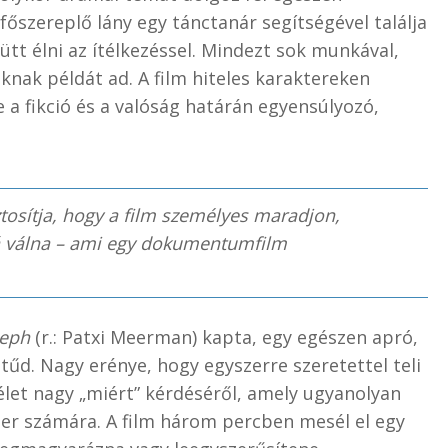
őszereplő lány egy tánctanár segítségével találja
t élni az ítélkezéssel. Mindezt sok munkával,
unknak példát ad. A film hiteles karaktereken
e a fikció és a valóság határán egyensúlyozó,
tosítja, hogy a film személyes maradjon,
vá válna – ami egy dokumentumfilm
seph
(r.: Patxi Meerman) kapta, egy egészen apró,
tűd. Nagy erénye, hogy egyszerre szeretettel teli
élet nagy „miért” kérdéséről, amely ugyanolyan
er számára. A film három percben mesél el egy