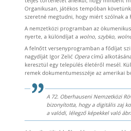
teljes történetet anélkül, hogy mindent 
Organikusan, játékos tempóban követünk eg
szeretné megtudni, hogy miért szólnak a 
A nemzetközi programban az ökumenikus 
nyerte, a különdíjat a
wolno, szybko, woln
A felnőtt versenyprogramban a fődíjat sz
nagydíját Igor Zelić
Opera
című alkotásána
keresztül egy település életéről mesél. Kü
remek dokumentumesszéje az amerikai bö
A 72. Oberhauseni Nemzetközi Rö
bizonyította, hogy a digitális zaj
a valódi, lélegző képekkel való ábr