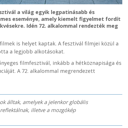
tivál a világ egyik legpatinásabb és
ilmes eseménye, amely kiemelt figyelmet fordít
rekvésekre. Idén 72. alkalommal rendezték meg
lmek is helyet kaptak. A fesztivál filmjei közül a
tta a legjobb alkotásokat.
nyeges filmfesztivál, inkább a hétköznapisága és
nciáját. A 72. alkalommal megrendezett
ok álltak, amelyek a jelenkor globális
 reflektálnak, illetve a mozgókép