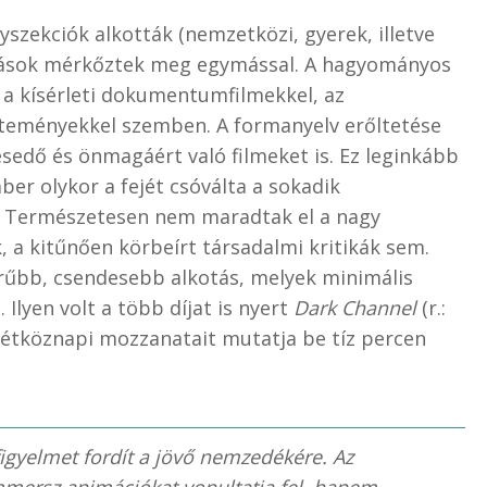
szekciók alkották (nemzetközi, gyerek, illetve
kotások mérkőztek meg egymással. A hagyományos
k a kísérleti dokumentumfilmekkel, az
ölteményekkel szemben. A formanyelv erőltetése
sedő és önmagáért való filmeket is. Ez leginkább
ber olykor a fejét csóválta a sokadik
n. Természetesen nem maradtak el a nagy
k, a kitűnően körbeírt társadalmi kritikák sem.
űbb, csendesebb alkotás, melyek minimális
Ilyen volt a több díjat is nyert
Dark Channel
(r.:
 hétköznapi mozzanatait mutatja be tíz percen
igyelmet fordít a jövő nemzedékére. Az