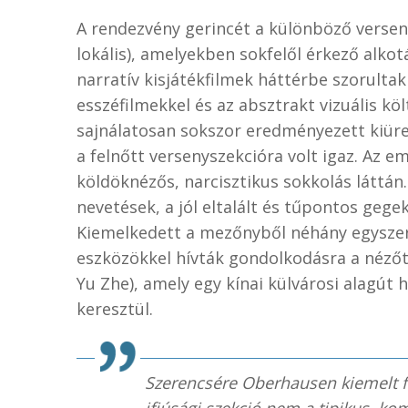
A rendezvény gerincét a különböző verseny
lokális), amelyekben sokfelől érkező al
narratív kisjátékfilmek háttérbe szorulta
esszéfilmekkel és az absztrakt vizuális k
sajnálatosan sokszor eredményezett kiüre
a felnőtt versenyszekcióra volt igaz. Az em
köldöknézős, narcisztikus sokkolás láttá
nevetések, a jól eltalált és tűpontos gege
Kiemelkedett a mezőnyből néhány egyszer
eszközökkel hívták gondolkodásra a nézőt. 
Yu Zhe), amely egy kínai külvárosi alagút
keresztül.
Szerencsére Oberhausen kiemelt f