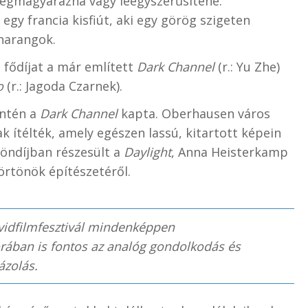
megmagyarázna vagy leegyszerűsítene.
y francia kisfiút, aki egy görög szigeten
harangok.
fődíjat a már említett
Dark Channel
(r.: Yu Zhe)
o
(r.: Jagoda Czarnek).
intén a
Dark Channel
kapta. Oberhausen város
k ítélték, amely egészen lassú, kitartott képein
löndíjban részesült a
Daylight
, Anna Heisterkamp
rtönök építészetéről.
vidfilmfesztivál mindenképpen
 korában is fontos az analóg gondolkodás és
ázolás.