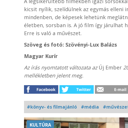
A legsikerültebb filmekben igazi sorsokkal
kicsit nyílik, szelídülnek az egymás ellen
mindenben, de képesek lehetünk meglátni
életben, sorsban is. A jó film így járulh
Erre is való a művészet.
Szöveg és fotó: Szövényi-Lux Balázs
Magyar Kurír
Az írás nyomtatott változata az
Új Ember
20
mellékletben jelent meg.
#könyv- és filmajánló
#média
#művésze
Kapcsolódó
KULTÚRA