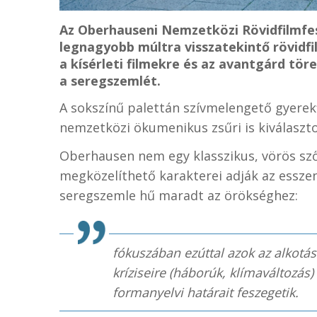
Az Oberhauseni Nemzetközi Rövidfilmfesz
legnagyobb múltra visszatekintő rövidf
a kísérleti filmekre és az avantgárd tö
a seregszemlét.
A sokszínű palettán szívmelengető gyerekfi
nemzetközi ökumenikus zsűri is kiválaszto
Oberhausen nem egy klasszikus, vörös sző
megközelíthető karakterei adják az essze
seregszemle hű maradt az örökséghez:
fókuszában ezúttal azok az alkotás
kríziseire (háborúk, klímaváltozás)
formanyelvi határait feszegetik.