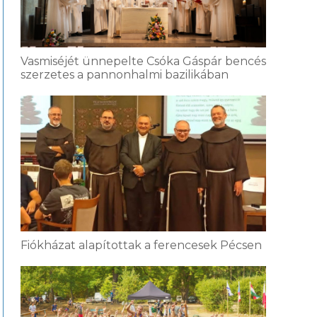
Vasmiséjét ünnepelte Csóka Gáspár bencés
szerzetes a pannonhalmi bazilikában
Fiókházat alapítottak a ferencesek Pécsen