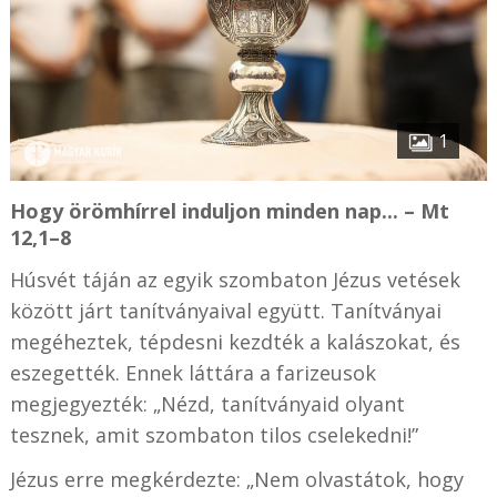
1
Hogy örömhírrel induljon minden nap... – Mt
12,1–8
Húsvét táján az egyik szombaton Jézus vetések
között járt tanítványaival együtt. Tanítványai
megéheztek, tépdesni kezdték a kalászokat, és
eszegették. Ennek láttára a farizeusok
megjegyezték: „Nézd, tanítványaid olyant
tesznek, amit szombaton tilos cselekedni!”
Jézus erre megkérdezte: „Nem olvastátok, hogy