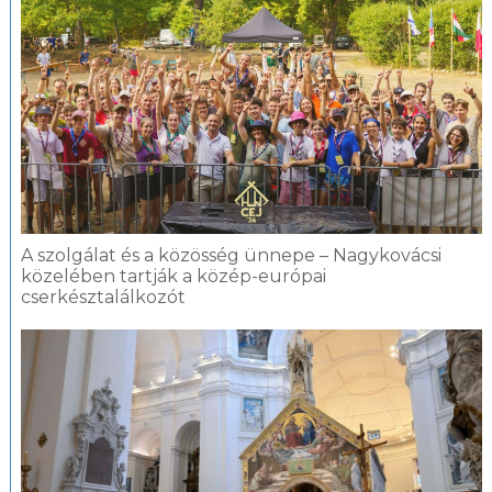
A szolgálat és a közösség ünnepe – Nagykovácsi
közelében tartják a közép-európai
cserkésztalálkozót