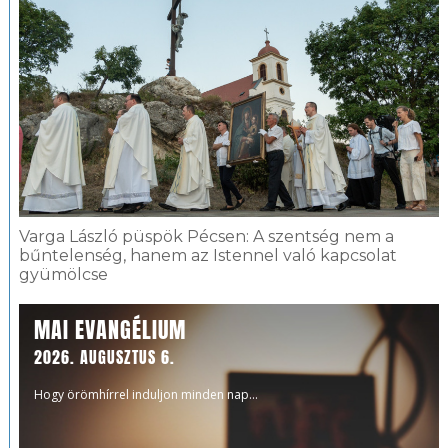
Varga László püspök Pécsen: A szentség nem a
bűntelenség, hanem az Istennel való kapcsolat
gyümölcse
MAI EVANGÉLIUM
2026. AUGUSZTUS 6.
Hogy örömhírrel induljon minden nap...