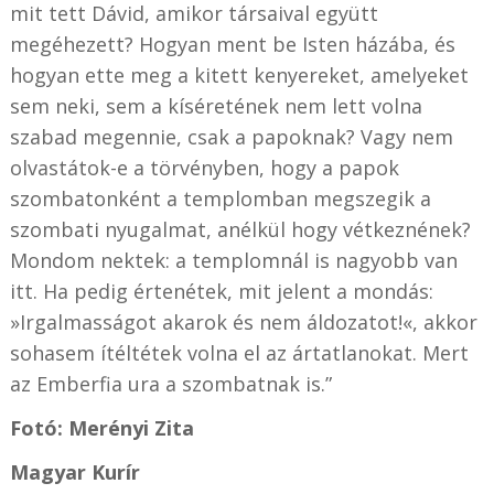
mit tett Dávid, amikor társaival együtt
megéhezett? Hogyan ment be Isten házába, és
hogyan ette meg a kitett kenyereket, amelyeket
sem neki, sem a kíséretének nem lett volna
szabad megennie, csak a papoknak? Vagy nem
olvastátok-e a törvényben, hogy a papok
szombatonként a templomban megszegik a
szombati nyugalmat, anélkül hogy vétkeznének?
Mondom nektek: a templomnál is nagyobb van
itt. Ha pedig értenétek, mit jelent a mondás:
»Irgalmasságot akarok és nem áldozatot!«, akkor
sohasem ítéltétek volna el az ártatlanokat. Mert
az Emberfia ura a szombatnak is.”
Fotó: Merényi Zita
Magyar Kurír