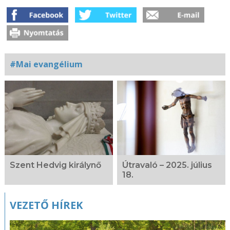
#Mai evangélium
Kapcsolódó
fotógaléria
Szent Hedvig királynő
Útravaló – 2025. július
18.
VEZETŐ HÍREK