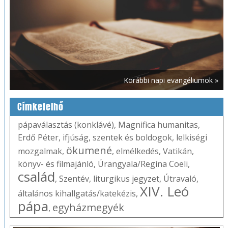
Korábbi napi evangéliumok »
Címkefelhő
pápaválasztás (konklávé)
,
Magnifica humanitas
,
Erdő Péter
,
ifjúság
,
szentek és boldogok
,
lelkiségi
ökumené
mozgalmak
,
,
elmélkedés
,
Vatikán
,
könyv- és filmajánló
,
Úrangyala/Regina Coeli
,
család
,
Szentév
,
liturgikus jegyzet
,
Útravaló
,
XIV. Leó
általános kihallgatás/katekézis
,
pápa
egyházmegyék
,