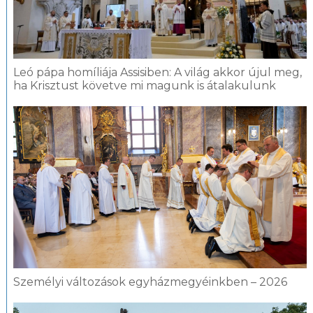
Leó pápa homíliája Assisiben: A világ akkor újul meg,
ha Krisztust követve mi magunk is átalakulunk
Személyi változások egyházmegyéinkben – 2026