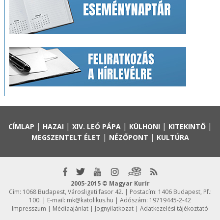
|
|
|
|
|
CÍMLAP
HAZAI
XIV. LEÓ PÁPA
KÜLHONI
KITEKINTŐ
|
|
MEGSZENTELT ÉLET
NÉZŐPONT
KULTÚRA
2005-2015 © Magyar Kurír
Cím: 1068 Budapest, Városligeti fasor 42. | Postacím: 1406 Budapest, Pf.:
100. | E-mail:
mk@katolikus.hu
| Adószám: 19719445-2-42
Impresszum
|
Médiaajánlat
|
Jognyilatkozat
|
Adatkezelési tájékoztató