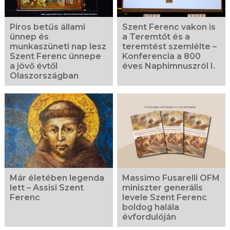
Piros betűs állami
Szent Ferenc vakon is
ünnep és
a Teremtőt és a
munkaszüneti nap lesz
teremtést szemlélte –
Szent Ferenc ünnepe
Konferencia a 800
a jövő évtől
éves Naphimnuszról I.
Olaszországban
Már életében legenda
Massimo Fusarelli OFM
lett – Assisi Szent
miniszter generális
Ferenc
levele Szent Ferenc
boldog halála
évfordulóján