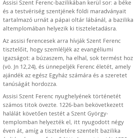
Assisi Szent Ferenc-bazilikában kerül sor: a béke
és a testvériség szentjének földi maradványait
tartalmazó urnát a pápai oltár lábánál, a bazilika
altemplomában helyezik ki tiszteletadásra.
Az assisi ferencesek arra hívják Szent Ferenc
tisztelőit, hogy szemléljék az evangéliumi
igazságot: a búzaszem, ha elhal, sok termést hoz
(vö. Jn 12,24), és ünnepeljék Ferenc életét, amely
ajándék az egész Egyház számára és a szeretet
tanúságát hordozza.
Assisi Szent Ferenc nyughelyének történetét
számos titok övezte. 1226-ban bekövetkezett
halálát követően testét a Szent György-
templomban helyezték el, itt nyugodott négy
éven át, amíg a tiszteletére szentelt bazilika