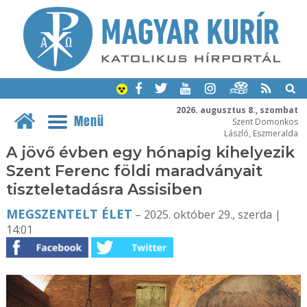
2026. augusztus 8., szombat
Menü
Szent Domonkos
László, Eszmeralda
A jövő évben egy hónapig kihelyezik
Szent Ferenc földi maradványait
tiszteletadásra Assisiben
MEGSZENTELT ÉLET
– 2025. október 29., szerda |
14:01