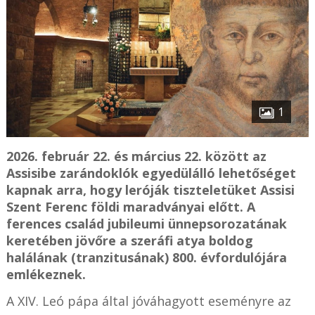
1
2026. február 22. és március 22. között az
Assisibe zarándoklók egyedülálló lehetőséget
kapnak arra, hogy leróják tiszteletüket Assisi
Szent Ferenc földi maradványai előtt. A
ferences család jubileumi ünnepsorozatának
keretében jövőre a szeráfi atya boldog
halálának (tranzitusának) 800. évfordulójára
emlékeznek.
A XIV. Leó pápa által jóváhagyott eseményre az