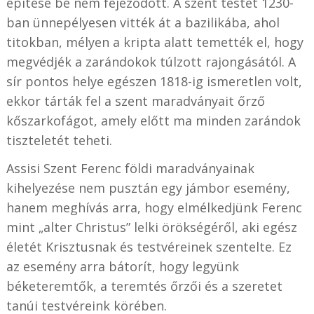
építése be nem fejeződött. A szent testét 1230-
ban ünnepélyesen vitték át a bazilikába, ahol
titokban, mélyen a kripta alatt temették el, hogy
megvédjék a zarándokok túlzott rajongásától. A
sír pontos helye egészen 1818-ig ismeretlen volt,
ekkor tárták fel a szent maradványait őrző
kőszarkofágot, amely előtt ma minden zarándok
tiszteletét teheti.
Assisi Szent Ferenc földi maradványainak
kihelyezése nem pusztán egy jámbor esemény,
hanem meghívás arra, hogy elmélkedjünk Ferenc
mint „alter Christus” lelki örökségéről, aki egész
életét Krisztusnak és testvéreinek szentelte. Ez
az esemény arra bátorít, hogy legyünk
béketeremtők, a teremtés őrzői és a szeretet
tanúi testvéreink körében.