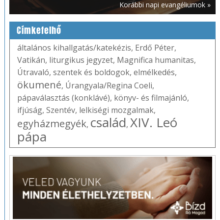
Korábbi napi evangéliumok »
Címkefelhő
általános kihallgatás/katekézis
,
Erdő Péter
,
Vatikán
,
liturgikus jegyzet
,
Magnifica humanitas
,
Útravaló
,
szentek és boldogok
,
elmélkedés
,
ökumené
,
Úrangyala/Regina Coeli
,
pápaválasztás (konklávé)
,
könyv- és filmajánló
,
ifjúság
,
Szentév
,
lelkiségi mozgalmak
,
család
XIV. Leó
egyházmegyék
,
,
pápa