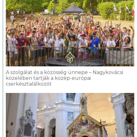
A szolgálat és a közösség ünnepe – Nagykovácsi
közelében tartják a közép-európai
cserkésztalálkozót