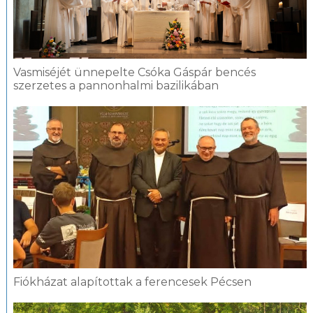
Vasmiséjét ünnepelte Csóka Gáspár bencés
szerzetes a pannonhalmi bazilikában
Fiókházat alapítottak a ferencesek Pécsen