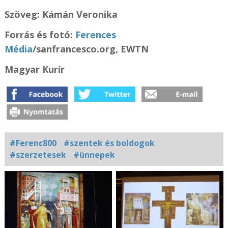
Szöveg: Kámán Veronika
Forrás és fotó:
Ferences
Média
/sanfrancesco.org, EWTN
Magyar Kurír
#Ferenc800
#szentek és boldogok
#szerzetesek
#ünnepek
Kapcsolódó
fotógaléria