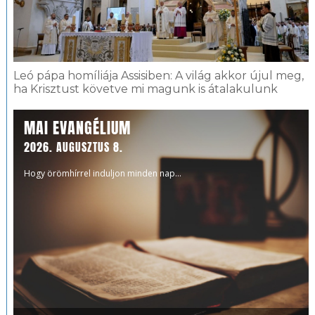
Leó pápa homíliája Assisiben: A világ akkor újul meg,
ha Krisztust követve mi magunk is átalakulunk
MAI EVANGÉLIUM
2026. AUGUSZTUS 8.
Hogy örömhírrel induljon minden nap...