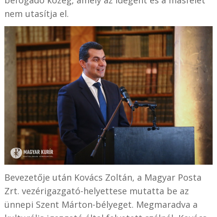
nem utasítja el.
Bevezetője után Kovács Zoltán, a Magyar Posta
Zrt. vezérigazgató-helyettese mutatta be az
ünnepi Szent Márton-bélyeget. Megmaradva a