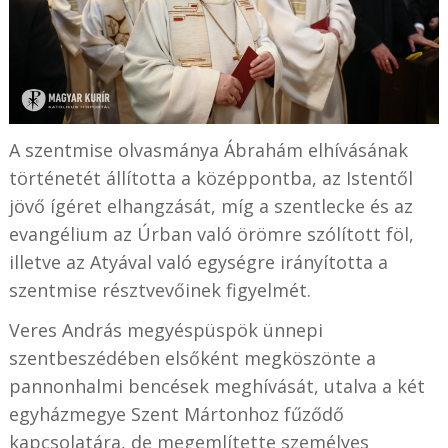
A szentmise olvasmánya Ábrahám elhívásának
történetét állította a középpontba, az Istentől
jövő ígéret elhangzását, míg a szentlecke és az
evangélium az Úrban való örömre szólított föl,
illetve az Atyával való egységre irányította a
szentmise résztvevőinek figyelmét.
Veres András megyéspüspök ünnepi
szentbeszédében elsőként megköszönte a
pannonhalmi bencések meghívását, utalva a két
egyházmegye Szent Mártonhoz fűződő
kapcsolatára, de megemlítette személyes