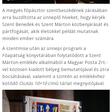
A megyés főpásztor szentbeszédének zárásában
arra buzdította az ünneplő híveket, hogy kérjék
Szent Benedek és Szent Márton közbenjárását és
pártfogását, akik életükkel példát mutatnak
minden ember számára.
A szentmise után az ünnepi program a
Főapátság könyvtárában folytatódott a Szent
Márton-emlékév alkalmából a Magyar Posta Zrt.-
vel közösen kiadott bélyeg bemutatójával és útra
bocsátásával, valamint a szintén az emlékévhez
kötődő
Osztás 10×10
című tárlat megnyitójával.