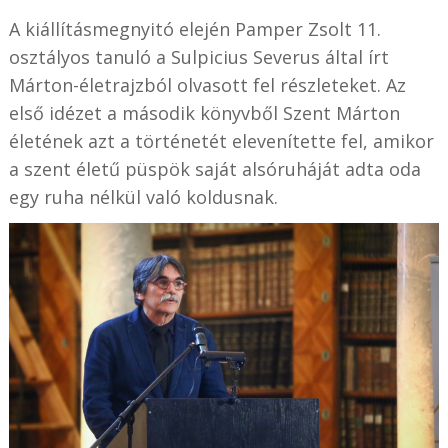
A kiállításmegnyitó elején Pamper Zsolt 11.
osztályos tanuló a Sulpicius Severus által írt
Márton-életrajzból olvasott fel részleteket. Az
első idézet a második könyvből Szent Márton
életének azt a történetét elevenítette fel, amikor
a szent életű püspök saját alsóruháját adta oda
egy ruha nélkül való koldusnak.