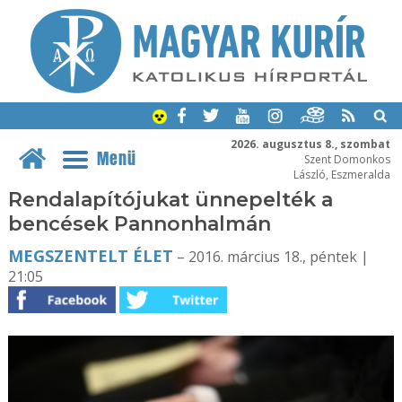
2026. augusztus 8., szombat
Menü
Szent Domonkos
László, Eszmeralda
Rendalapítójukat ünnepelték a
bencések Pannonhalmán
MEGSZENTELT ÉLET
– 2016. március 18., péntek |
21:05