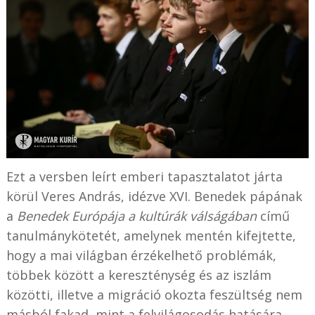
Ezt a versben leírt emberi tapasztalatot járta
körül Veres András, idézve XVI. Benedek pápának
a
Benedek Európája a kultúrák válságában
című
tanulmánykötetét, amelynek mentén kifejtette,
hogy a mai világban érzékelhető problémák,
többek között a kereszténység és az iszlám
közötti, illetve a migráció okozta feszültség nem
másból fakad, mint a felvilágosodás hatására