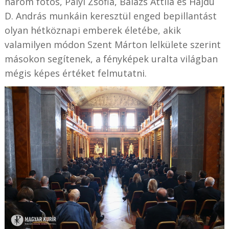
három fotós, Pályi Zsófia, Balázs Attila és Hajdú
D. András munkáin keresztül enged bepillantást
olyan hétköznapi emberek életébe, akik
valamilyen módon Szent Márton lelkülete szerint
másokon segítenek, a fényképek uralta világban
mégis képes értéket felmutatni.