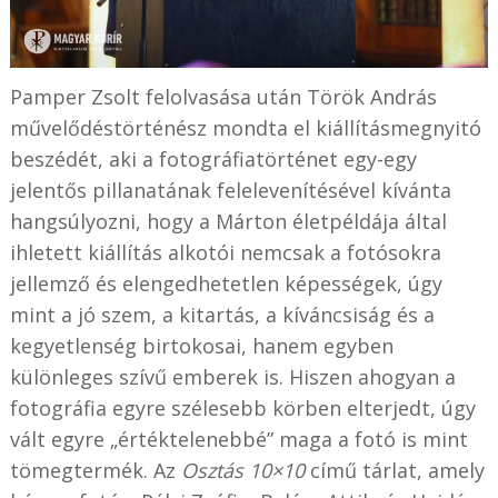
Pamper Zsolt felolvasása után Török András
művelődéstörténész mondta el kiállításmegnyitó
beszédét, aki a fotográfiatörténet egy-egy
jelentős pillanatának felelevenítésével kívánta
hangsúlyozni, hogy a Márton életpéldája által
ihletett kiállítás alkotói nemcsak a fotósokra
jellemző és elengedhetetlen képességek, úgy
mint a jó szem, a kitartás, a kíváncsiság és a
kegyetlenség birtokosai, hanem egyben
különleges szívű emberek is. Hiszen ahogyan a
fotográfia egyre szélesebb körben elterjedt, úgy
vált egyre „értéktelenebbé” maga a fotó is mint
tömegtermék. Az
Osztás 10×10
című tárlat, amely