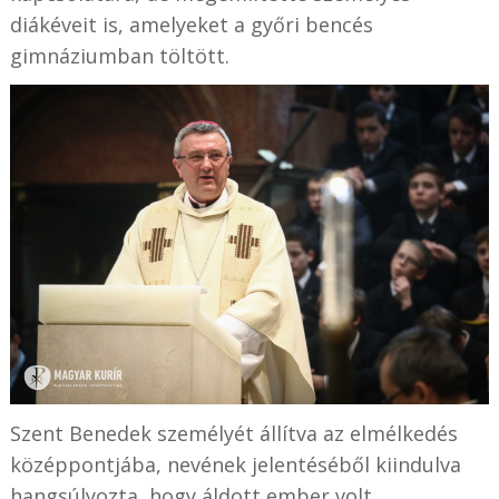
diákéveit is, amelyeket a győri bencés
gimnáziumban töltött.
Szent Benedek személyét állítva az elmélkedés
középpontjába, nevének jelentéséből kiindulva
hangsúlyozta, hogy áldott ember volt