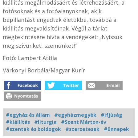
kiállítás megálmodásáért és létrehozásáért, a
fotósoknak és a fotóalanyoknak, akik
bepillantást engedtek életükbe, továbbá a
kiállítás megvalósítóinak. Végül a tárlat
megtekintésére hívta a vendégeket: „Nyissuk
meg szívünket, szemünket!”
Fotó: Lambert Attila
Várkonyi Borbála/Magyar Kurír
#egyház és állam
#egyházmegyék
#ifjúság
#kiállítás
#liturgia
#Szent Márton-év
#szentek és boldogok
#szerzetesek
#ünnepek