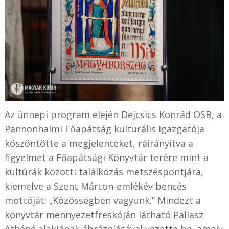
Az ünnepi program elején Dejcsics Konrád OSB, a
Pannonhalmi Főapátság kulturális igazgatója
köszöntötte a megjelenteket, ráirányítva a
figyelmet a Főapátsági Könyvtár terére mint a
kultúrák közötti találkozás metszéspontjára,
kiemelve a Szent Márton-emlékév bencés
mottóját: „Közösségben vagyunk.” Mindezt a
könyvtár mennyezetfreskóján látható Pallasz
Athéné alakjának ábrázolásával vezette be, amely