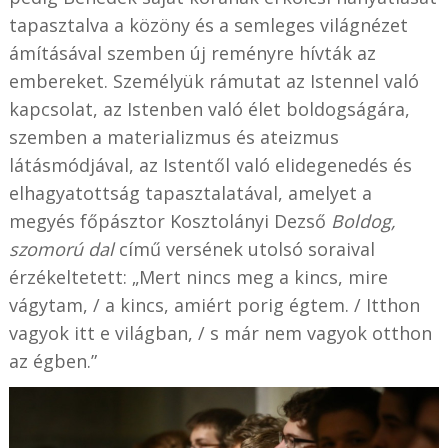
tapasztalva a közöny és a semleges világnézet
ámításával szemben új reményre hívták az
embereket. Személyük rámutat az Istennel való
kapcsolat, az Istenben való élet boldogságára,
szemben a materializmus és ateizmus
látásmódjával, az Istentől való elidegenedés és
elhagyatottság tapasztalatával, amelyet a
megyés főpásztor Kosztolányi Dezső
Boldog,
szomorú dal
című versének utolsó soraival
érzékeltetett: „Mert nincs meg a kincs, mire
vágytam, / a kincs, amiért porig égtem. / Itthon
vagyok itt e világban, / s már nem vagyok otthon
az égben.”