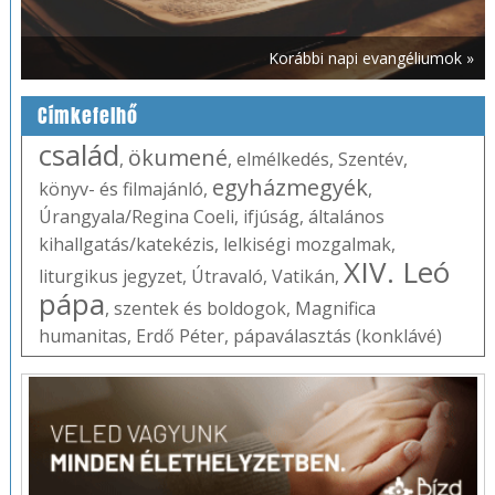
Korábbi napi evangéliumok »
Címkefelhő
család
ökumené
,
,
elmélkedés
,
Szentév
,
egyházmegyék
könyv- és filmajánló
,
,
Úrangyala/Regina Coeli
,
ifjúság
,
általános
kihallgatás/katekézis
,
lelkiségi mozgalmak
,
XIV. Leó
liturgikus jegyzet
,
Útravaló
,
Vatikán
,
pápa
,
szentek és boldogok
,
Magnifica
humanitas
,
Erdő Péter
,
pápaválasztás (konklávé)