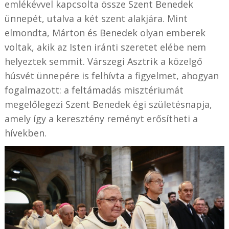
emlékévvel kapcsolta össze Szent Benedek
ünnepét, utalva a két szent alakjára. Mint
elmondta, Márton és Benedek olyan emberek
voltak, akik az Isten iránti szeretet elébe nem
helyeztek semmit. Várszegi Asztrik a közelgő
húsvét ünnepére is felhívta a figyelmet, ahogyan
fogalmazott: a feltámadás misztériumát
megelőlegezi Szent Benedek égi születésnapja,
amely így a keresztény reményt erősítheti a
hívekben.