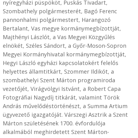
nyíregyházi püspököt, Puskás Tivadart,
Szombathely polgármesterét, Bagó Ferenc
pannonhalmi polgármestert, Harangozó
Bertalant, Vas megye kormánymegbízottját,
Majthényi Lászlót, a Vas Megyei Közgyűlés
elnökét, Széles Sándort, a Győr-Moson-Sopron
Megyei Kormányhivatal kormánymegbízottját,
Hegyi László egyházi kapcsolatokért felelős
helyettes államtitkárt, Szommer Ildikót, a
szombathelyi Szent Márton programiroda
vezetőjét, Virágvölgyi Istvánt, a Robert Capa
Fotográfiai Nagydíj titkárát, valamint Török
András művelődéstörténészt, a Summa Artium
ügyvezető igazgatóját. Várszegi Asztrik a Szent
Márton születésének 1700. évfordulója
alkalmából meghirdetett Szent Márton-