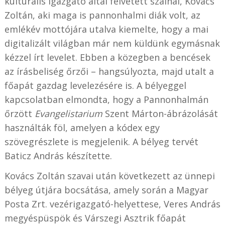
kulturális igazgató által felvetett szálnál, Kovács
Zoltán, aki maga is pannonhalmi diák volt, az
emlékév mottójára utalva kiemelte, hogy a mai
digitalizált világban már nem küldünk egymásnak
kézzel írt levelet. Ebben a közegben a bencések
az írásbeliség őrzői – hangsúlyozta, majd utalt a
főapát gazdag levelezésére is. A bélyeggel
kapcsolatban elmondta, hogy a Pannonhalmán
őrzött
Evangelistarium
Szent Márton-ábrázolását
használták föl, amelyen a kódex egy
szövegrészlete is megjelenik. A bélyeg tervét
Baticz András készítette.
Kovács Zoltán szavai után következett az ünnepi
bélyeg útjára bocsátása, amely során a Magyar
Posta Zrt. vezérigazgató-helyettese, Veres András
megyéspüspök és Várszegi Asztrik főapát