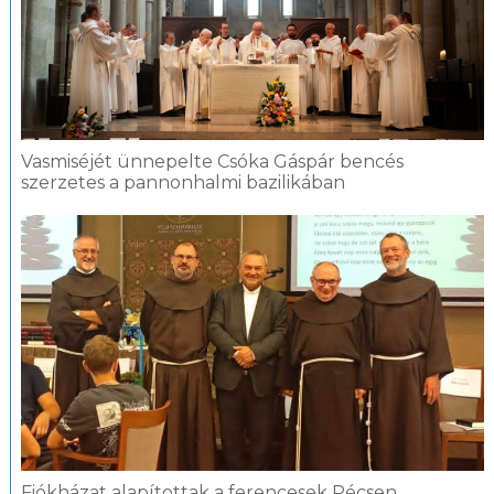
Vasmiséjét ünnepelte Csóka Gáspár bencés
szerzetes a pannonhalmi bazilikában
Fiókházat alapítottak a ferencesek Pécsen