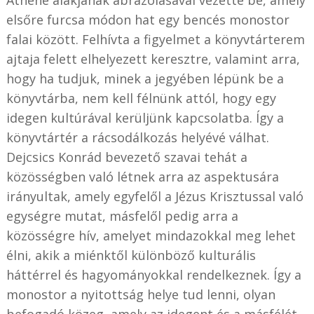
elsőre furcsa módon hat egy bencés monostor
falai között. Felhívta a figyelmet a könyvtárterem
ajtaja felett elhelyezett keresztre, valamint arra,
hogy ha tudjuk, minek a jegyében lépünk be a
könyvtárba, nem kell félnünk attól, hogy egy
idegen kultúrával kerüljünk kapcsolatba. Így a
könyvtártér a rácsodálkozás helyévé válhat.
Dejcsics Konrád bevezető szavai tehát a
közösségben való létnek arra az aspektusára
irányultak, amely egyfelől a Jézus Krisztussal való
egységre mutat, másfelől pedig arra a
közösségre hív, amelyet mindazokkal meg lehet
élni, akik a miénktől különböző kulturális
háttérrel és hagyományokkal rendelkeznek. Így a
monostor a nyitottság helye tud lenni, olyan
befogadó közeg, amely az idegent és a másfélét