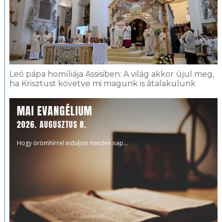
Leó pápa homíliája Assisiben: A világ akkor újul meg,
ha Krisztust követve mi magunk is átalakulunk
MAI EVANGÉLIUM
2026. AUGUSZTUS 8.
Hogy örömhírrel induljon minden nap...