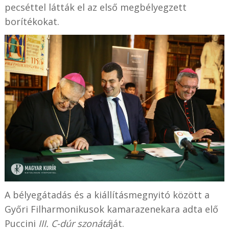
pecséttel látták el az első megbélyegzett
borítékokat.
A bélyegátadás és a kiállításmegnyitó között a
Győri Filharmonikusok kamarazenekara adta elő
Puccini
III. C-dúr szonátá
ját.