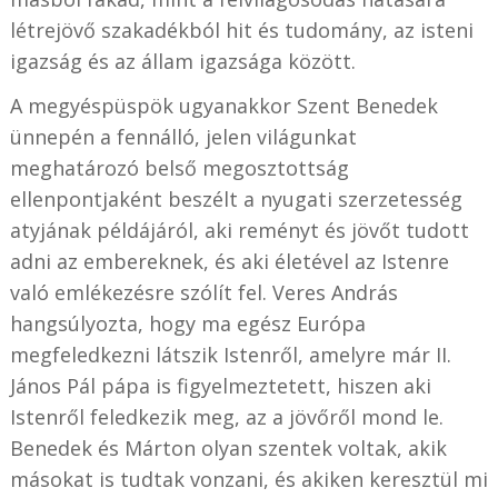
létrejövő szakadékból hit és tudomány, az isteni
igazság és az állam igazsága között.
A megyéspüspök ugyanakkor Szent Benedek
ünnepén a fennálló, jelen világunkat
meghatározó belső megosztottság
ellenpontjaként beszélt a nyugati szerzetesség
atyjának példájáról, aki reményt és jövőt tudott
adni az embereknek, és aki életével az Istenre
való emlékezésre szólít fel. Veres András
hangsúlyozta, hogy ma egész Európa
megfeledkezni látszik Istenről, amelyre már II.
János Pál pápa is figyelmeztetett, hiszen aki
Istenről feledkezik meg, az a jövőről mond le.
Benedek és Márton olyan szentek voltak, akik
másokat is tudtak vonzani, és akiken keresztül mi