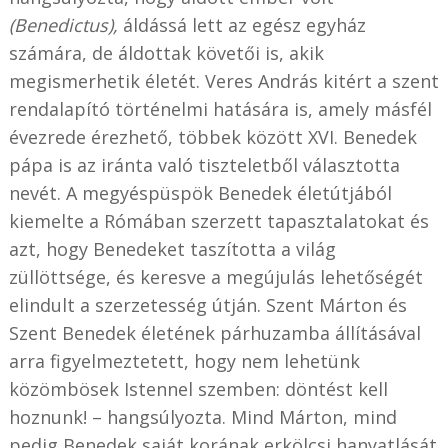
(Benedictus),
áldássá lett az egész egyház
számára, de áldottak követői is, akik
megismerhetik életét. Veres András kitért a szent
rendalapító történelmi hatására is, amely másfél
évezrede érezhető, többek között XVI. Benedek
pápa is az iránta való tiszteletből választotta
nevét. A megyéspüspök Benedek életútjából
kiemelte a Rómában szerzett tapasztalatokat és
azt, hogy Benedeket taszította a világ
züllöttsége, és keresve a megújulás lehetőségét
elindult a szerzetesség útján. Szent Márton és
Szent Benedek életének párhuzamba állításával
arra figyelmeztetett, hogy nem lehetünk
közömbösek Istennel szemben: döntést kell
hoznunk! – hangsúlyozta. Mind Márton, mind
pedig Benedek saját korának erkölcsi hanyatlását