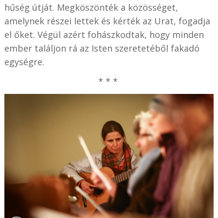
hűség útját. Megköszönték a közösséget,
amelynek részei lettek és kérték az Urat, fogadja
el őket. Végül azért fohászkodtak, hogy minden
ember találjon rá az Isten szeretetéből fakadó
egységre.
* * *