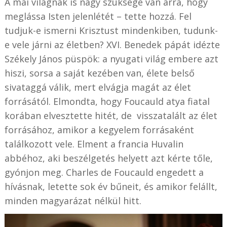
A mai világnak is nagy szüksége van arra, hogy
meglássa Isten jelenlétét – tette hozzá. Fel
tudjuk-e ismerni Krisztust mindenkiben, tudunk-
e vele járni az életben? XVI. Benedek pápát idézte
Székely János püspök: a nyugati világ embere azt
hiszi, sorsa a saját kezében van, élete belső
sivataggá válik, mert elvágja magát az élet
forrásától. Elmondta, hogy Foucauld atya fiatal
korában elvesztette hitét, de visszatalált az élet
forrásához, amikor a kegyelem forrásaként
találkozott vele. Elment a francia Huvalin
abbéhoz, aki beszélgetés helyett azt kérte tőle,
gyónjon meg. Charles de Foucauld engedett a
hívásnak, letette sok év bűneit, és amikor felállt,
minden magyarázat nélkül hitt.