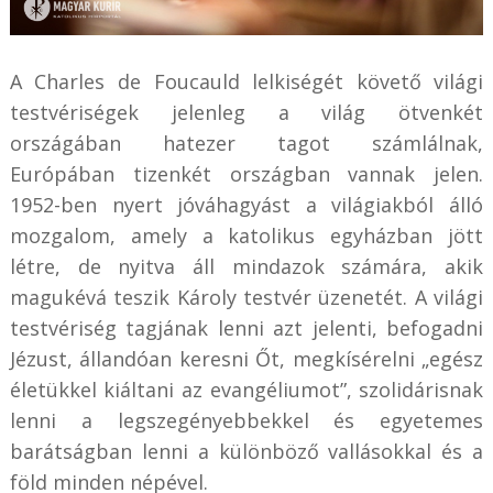
A Charles de Foucauld lelkiségét követő világi
testvériségek jelenleg a világ ötvenkét
országában hatezer tagot számlálnak,
Európában tizenkét országban vannak jelen.
1952-ben nyert jóváhagyást a világiakból álló
mozgalom, amely a katolikus egyházban jött
létre, de nyitva áll mindazok számára, akik
magukévá teszik Károly testvér üzenetét. A világi
testvériség tagjának lenni azt jelenti, befogadni
Jézust, állandóan keresni Őt, megkísérelni „egész
életükkel kiáltani az evangéliumot”, szolidárisnak
lenni a legszegényebbekkel és egyetemes
barátságban lenni a különböző vallásokkal és a
föld minden népével.