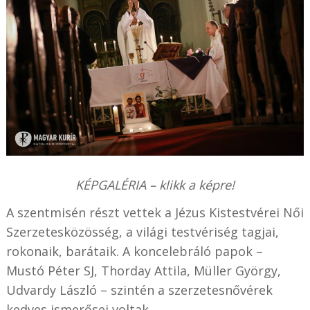
KÉPGALÉRIA – klikk a képre!
A szentmisén részt vettek a Jézus Kistestvérei Női
Szerzetesközösség, a világi testvériség tagjai,
rokonaik, barátaik. A koncelebráló papok –
Mustó Péter SJ, Thorday Attila, Müller György,
Udvardy László – szintén a szerzetesnővérek
kedves ismerősei voltak.