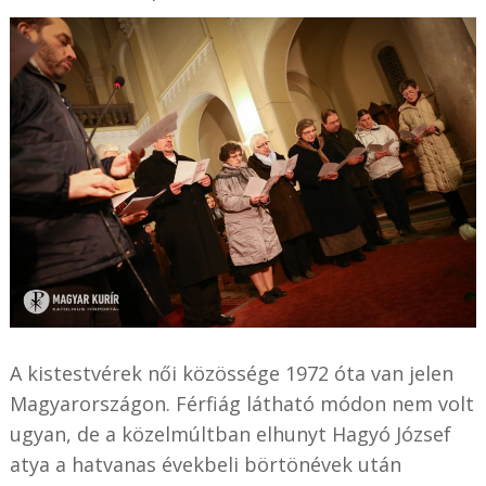
A kistestvérek női közössége 1972 óta van jelen
Magyarországon. Férfiág látható módon nem volt
ugyan, de a közelmúltban elhunyt Hagyó József
atya a hatvanas évekbeli börtönévek után