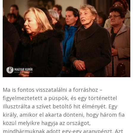
Ma is fontos visszatalálni a forráshoz –
figyelmeztetett a püspök, és egy történettel
illusztrálta a szívet betöltő hit élményét. Egy
király, amikor el akarta dönteni, hogy három fia
közül melyikre hagyja az országot,
mindhármuknak adott egy-egy aranypénzt. Azt