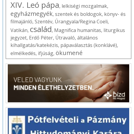
XIV. Leó pápa
,
lelkiségi mozgalmak
,
egyházmegyék
,
szentek és boldogok
,
könyv- és
filmajánló
,
Szentév
,
Úrangyala/Regina Coeli
,
család
Vatikán
,
,
Magnifica humanitas
,
liturgikus
jegyzet
,
Erdő Péter
,
Útravaló
,
általános
kihallgatás/katekézis
,
pápaválasztás (konklávé)
,
ökumené
elmélkedés
,
ifjúság
,