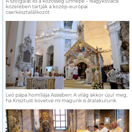
A szolgálat és a közösség ünnepe – Nagykovácsi
közelében tartják a közép-európai
cserkésztalálkozót
Leó pápa homíliája Assisiben: A világ akkor újul meg,
ha Krisztust követve mi magunk is átalakulunk