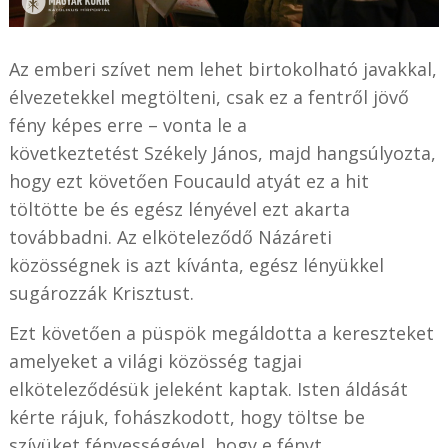
Az emberi szívet nem lehet birtokolható javakkal,
élvezetekkel megtölteni, csak ez a fentről jövő
fény képes erre – vonta le a
következtetést Székely János, majd hangsúlyozta,
hogy ezt követően Foucauld atyát ez a hit
töltötte be és egész lényével ezt akarta
továbbadni. Az elköteleződő Názáreti
közösségnek is azt kívánta, egész lényükkel
sugározzák Krisztust.
Ezt követően a püspök megáldotta a kereszteket
amelyeket a világi közösség tagjai
elköteleződésük jeleként kaptak. Isten áldását
kérte rájuk, fohászkodott, hogy töltse be
szívüket fényességével, hogy e fényt