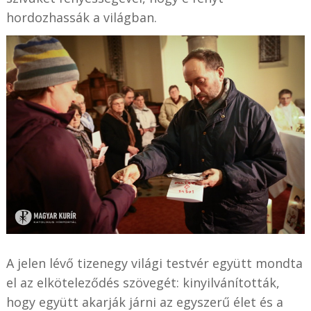
hordozhassák a világban.
A jelen lévő tizenegy világi testvér együtt mondta
el az elköteleződés szövegét: kinyilvánították,
hogy együtt akarják járni az egyszerű élet és a