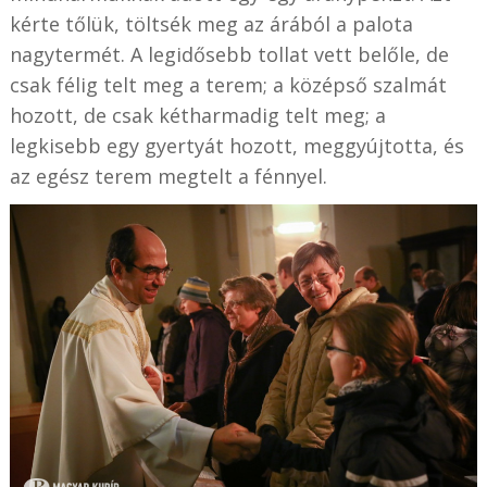
kérte tőlük, töltsék meg az árából a palota
nagytermét. A legidősebb tollat vett belőle, de
csak félig telt meg a terem; a középső szalmát
hozott, de csak kétharmadig telt meg; a
legkisebb egy gyertyát hozott, meggyújtotta, és
az egész terem megtelt a fénnyel.