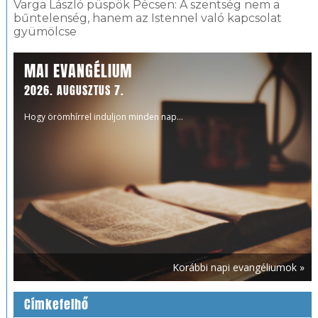
Varga László püspök Pécsen: A szentség nem a
bűntelenség, hanem az Istennel való kapcsolat
gyümölcse
MAI EVANGÉLIUM
2026. AUGUSZTUS 7.
Hogy örömhírrel induljon minden nap...
Korábbi napi evangéliumok »
Címkefelhő