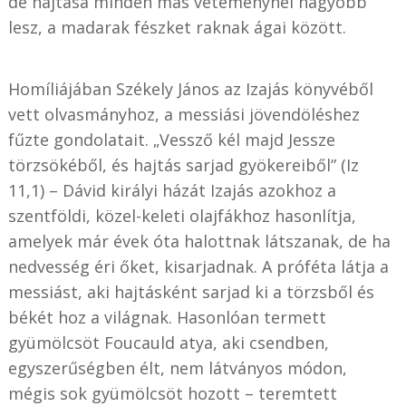
de hajtása minden más veteménynél nagyobb
lesz, a madarak fészket raknak ágai között.
Homíliájában Székely János az Izajás könyvéből
vett olvasmányhoz, a messiási jövendöléshez
fűzte gondolatait. „Vessző kél majd Jessze
törzsökéből, és hajtás sarjad gyökereiből” (Iz
11,1) – Dávid királyi házát Izajás azokhoz a
szentföldi, közel-keleti olajfákhoz hasonlítja,
amelyek már évek óta halottnak látszanak, de ha
nedvesség éri őket, kisarjadnak. A próféta látja a
messiást, aki hajtásként sarjad ki a törzsből és
békét hoz a világnak. Hasonlóan termett
gyümölcsöt Foucauld atya, aki csendben,
egyszerűségben élt, nem látványos módon,
mégis sok gyümölcsöt hozott – teremtett