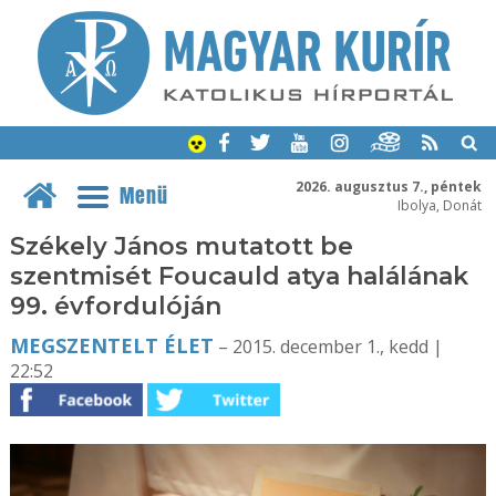
2026. augusztus 7., péntek
Menü
Ibolya, Donát
Székely János mutatott be
szentmisét Foucauld atya halálának
99. évfordulóján
MEGSZENTELT ÉLET
– 2015. december 1., kedd |
22:52