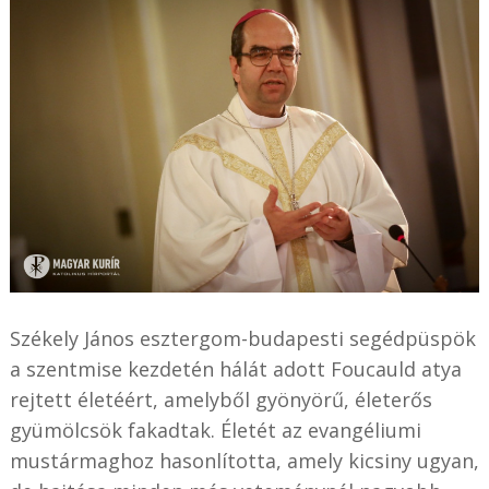
Székely János esztergom-budapesti segédpüspök
a szentmise kezdetén hálát adott Foucauld atya
rejtett életéért, amelyből gyönyörű, életerős
gyümölcsök fakadtak. Életét az evangéliumi
mustármaghoz hasonlította, amely kicsiny ugyan,