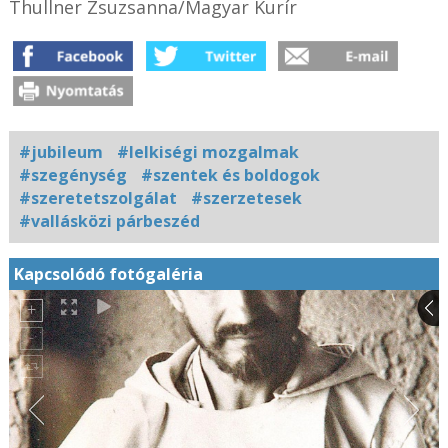
Thullner Zsuzsanna/Magyar Kurír
#jubileum
#lelkiségi mozgalmak
#szegénység
#szentek és boldogok
#szeretetszolgálat
#szerzetesek
#vallásközi párbeszéd
Kapcsolódó fotógaléria