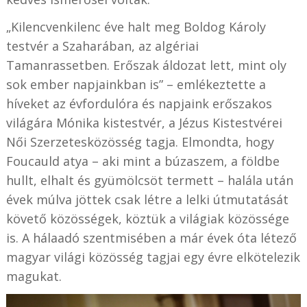
„Kilencvenkilenc éve halt meg Boldog Károly
testvér a Szaharában, az algériai
Tamanrassetben. Erőszak áldozat lett, mint oly
sok ember napjainkban is” – emlékeztette a
híveket az évfordulóra és napjaink erőszakos
világára Mónika kistestvér, a Jézus Kistestvérei
Női Szerzetesközösség tagja. Elmondta, hogy
Foucauld atya – aki mint a búzaszem, a földbe
hullt, elhalt és gyümölcsöt termett – halála után
évek múlva jöttek csak létre a lelki útmutatását
követő közösségek, köztük a világiak közössége
is. A hálaadó szentmisében a már évek óta létező
magyar világi közösség tagjai egy évre elkötelezik
magukat.