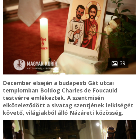
39
December elsején a budapesti Gát utcai
templomban Boldog Charles de Foucauld
testvérre emlékeztek. A szentmisén
elköteleződött a sivatag szentjének lelkiségét
követő, világiakból álló Názáreti közösség.