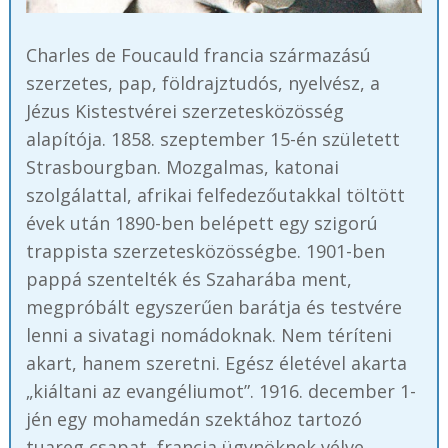
Charles de Foucauld francia származású
szerzetes, pap, földrajztudós, nyelvész, a
Jézus Kistestvérei szerzetesközösség
alapítója. 1858. szeptember 15-én született
Strasbourgban. Mozgalmas, katonai
szolgálattal, afrikai felfedezőutakkal töltött
évek után 1890-ben belépett egy szigorú
trappista szerzetesközösségbe. 1901-ben
pappá szentelték és Szaharába ment,
megpróbált egyszerűen barátja és testvére
lenni a sivatagi nomádoknak. Nem téríteni
akart, hanem szeretni. Egész életével akarta
„kiáltani az evangéliumot”. 1916. december 1-
jén egy mohamedán szektához tartozó
tuareg csapat, francia ügynöknek vélve,