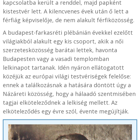
kapcsolatba került a renddel, majd papként
kistestvér lett. A kilencvenes évek után ő lett a
férfiág képviselője, de nem alakult férfiközösség.
A budapest-farkasréti plébánián évekkel ezelőtt
világiakból alakult egy kis csoport, akik a női
szerzetesközösség barátai lettek, havonta
Budapesten vagy a vasadi templomban
lelkinapot tartanak. Idén nyáron ellátogatott
közéjük az európai világi testvériségek felelőse:
ennek a találkozásnak a hatására döntött úgy a
Názáreti közösség, hogy a hálaadó szentmisében
tagjai elköteleződnek a lelkiség mellett. Az
elköteleződés egy évre szól, évente megújítják.