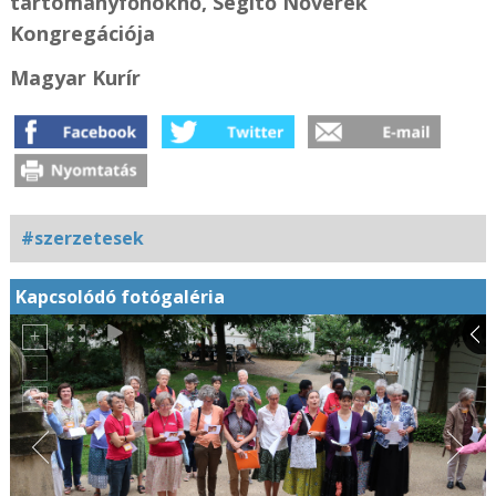
tartományfőnöknő, Segítő Nővérek
Kongregációja
Magyar Kurír
#szerzetesek
Kapcsolódó fotógaléria