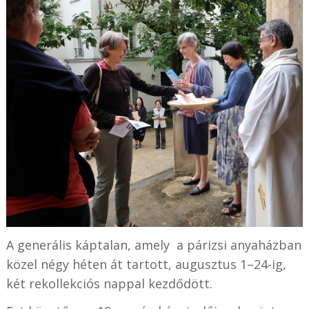
A generális káptalan, amely a párizsi anyaházban
közel négy héten át tartott, augusztus 1–24-ig,
két rekollekciós nappal kezdődött.