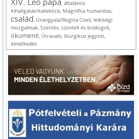
XIV. Leó pápa
,
általános
kihallgatás/katekézis
,
Magnifica humanitas
,
család
,
Úrangyala/Regina Coeli
,
lelkiségi
mozgalmak
,
Szentév
,
szentek és boldogok
,
ökumené
,
Útravaló
,
liturgikus jegyzet
,
elmélkedés