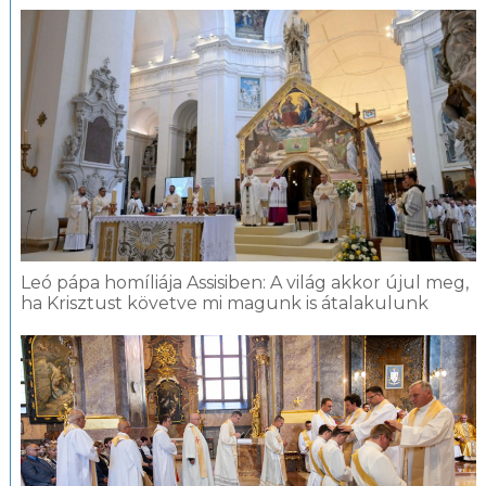
Leó pápa homíliája Assisiben: A világ akkor újul meg,
ha Krisztust követve mi magunk is átalakulunk