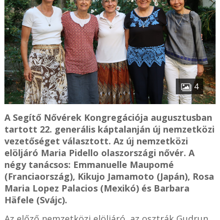
4
A Segítő Nővérek Kongregációja augusztusban
tartott 22. generális káptalanján új nemzetközi
vezetőséget választott. Az új nemzetközi
elöljáró Maria Pidello olaszországi nővér. A
négy tanácsos: Emmanuelle Maupomé
(Franciaország), Kikujo Jamamoto (Japán), Rosa
Maria Lopez Palacios (Mexikó) és Barbara
Häfele (Svájc).
Az előző nemzetközi elöljáró, az osztrák Gudrun