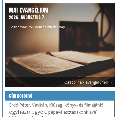
MAI EVANGÉLIUM
2026. AUGUSZTUS 7.
Hogy örömhírrel induljon minden nap...
Korábbi napi evangéliumok »
Címkefelhő
Erdő Péter
,
Vatikán
,
ifjúság
,
könyv- és filmajánló
,
egyházmegyék
,
pápaválasztás (konklávé)
,