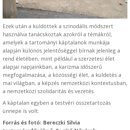
Ezek után a küldöttek a szinodális módszert
használva tanácskoztak azokról a témákról,
amelyek a tartományi káptalanok munkája
alapján különös jelentőséggel bírnak jelenleg a
rend életében, mint például a szerzetesi élet
alapjai napjainkban, a karizma időszerű
megfogalmazása, a közösségi élet, a küldetés a
mai világban, a képzés nemzetközi kontextusban,
a nemzetközi szolidaritás és vezetés.
A káptalan egyben a testvéri összetartozás
ünnepe is volt.
Forrás és f
otó: Bereczki Silvia