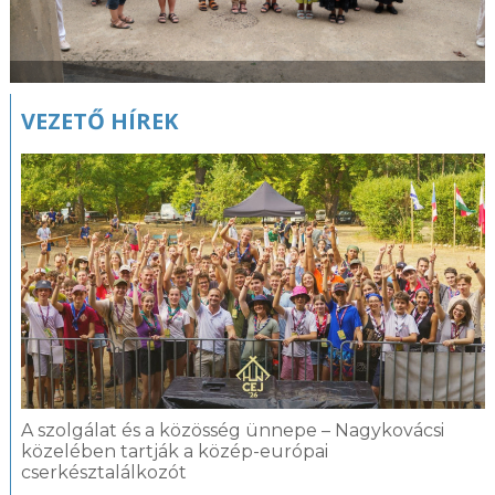
VEZETŐ HÍREK
A szolgálat és a közösség ünnepe – Nagykovácsi
közelében tartják a közép-európai
cserkésztalálkozót