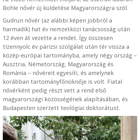
Bohle nővér új küldetése Magyarországra szól.
Gudrun nővér (az alábbi képen jobbról a
harmadik) hat év nemzetközi tanácsosság után
12 éven át vezette a rendet. Így összesen
tizennyolc év párizsi szolgálat után tér vissza a
közép-európai tartományba, amely négy ország –
Ausztria, Németország, Magyarország és
Románia – nővéreit egyesíti, és amelynek
korábban tartományfőnöknője is volt. Fiatal
nővérként pedig részt vett a rend első
magyarországi közösségének alapításában, és
Budapesten szerzett teológiai doktorátust.