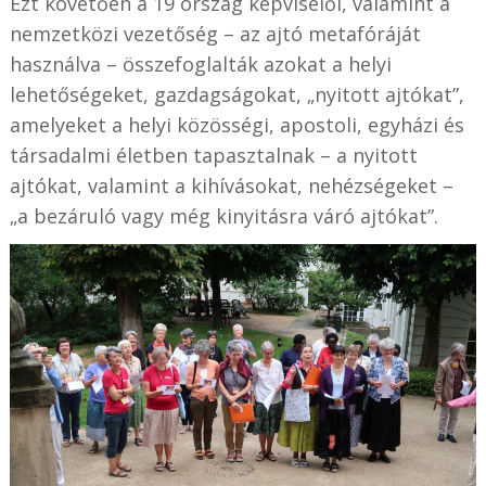
Ezt követően a 19 ország képviselői, valamint a
nemzetközi vezetőség – az ajtó metafóráját
használva – összefoglalták azokat a helyi
lehetőségeket, gazdagságokat, „nyitott ajtókat”,
amelyeket a helyi közösségi, apostoli, egyházi és
társadalmi életben tapasztalnak – a nyitott
ajtókat, valamint a kihívásokat, nehézségeket –
„a bezáruló vagy még kinyitásra váró ajtókat”.