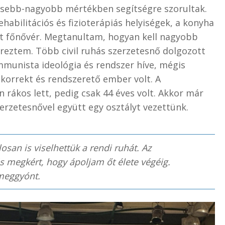
kisebb-nagyobb mértékben segítségre szorultak.
ehabilitációs és fizioterápiás helyiségek, a konyha
tt főnővér. Megtanultam, hogyan kell nagyobb
ereztem. Több civil ruhás szerzetesnő dolgozott
mmunista ideológia és rendszer híve, mégis
korrekt és rendszerető ember volt. A
 rákos lett, pedig csak 44 éves volt. Akkor már
erzetesnővel együtt egy osztályt vezettünk.
osan is viselhettük a rendi ruhát. Az
s megkért, hogy ápoljam őt élete végéig.
 meggyónt.