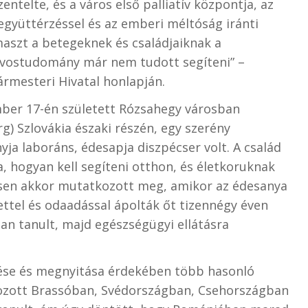
entelte, és a város első palliatív központja, az
 együttérzéssel és az emberi méltóság iránti
ámaszt a betegeknek és családjaiknak a
orvostudomány már nem tudott segíteni” –
ármesteri Hivatal honlapján.
mber 17-én született Rózsahegy városban
) Szlovákia északi részén, egy szerény
ja laboráns, édesapja diszpécser volt. A család
 hogyan kell segíteni otthon, és életkoruknak
nösen akkor mutatkozott meg, amikor az édesanya
ttel és odaadással ápolták őt tizennégy éven
ban tanult, majd egészségügyi ellátásra
ése és megnyitása érdekében több hasonló
ozott Brassóban, Svédországban, Csehországban