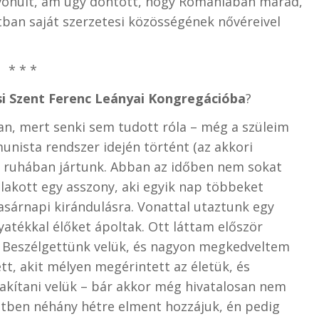
vonult, ám úgy döntött, hogy Romániában marad,
tban saját szerzetesi közösségének nővéreivel
* * *
si Szent Ferenc Leányai Kongregációba
?
an, mert senki sem tudott róla – még a szüleim
unista rendszer idején történt (az akkori
vil ruhában jártunk. Abban az időben nem sokat
 lakott egy asszony, aki egyik nap többeket
vasárnapi kirándulásra. Vonattal utaztunk egy
yatékkal élőket ápoltak. Ott láttam először
 Beszélgettünk velük, és nagyon megkedveltem
t, akit mélyen megérintett az életük, és
lakítani velük – bár akkor még hivatalosan nem
netben néhány hétre elment hozzájuk, én pedig