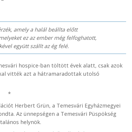
rzék, amely a halál beállta előtt
amelyeket ez az ember még felfoghatott,
ével együtt szállt az ég felé.
esvári hospice-ban töltött évek alatt, csak azok
al vitték azt a hátramaradottak utolsó
*
udációt Herbert Grün, a Temesvári Egyházmegyei
mondta. Az ünnepségen a Temesvári Püspökség
ltalános helynök.