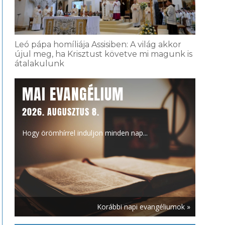
Leó pápa homíliája Assisiben: A világ akkor
újul meg, ha Krisztust követve mi magunk is
átalakulunk
MAI EVANGÉLIUM
2026. AUGUSZTUS 8.
Hogy örömhírrel induljon minden nap...
Korábbi napi evangéliumok »