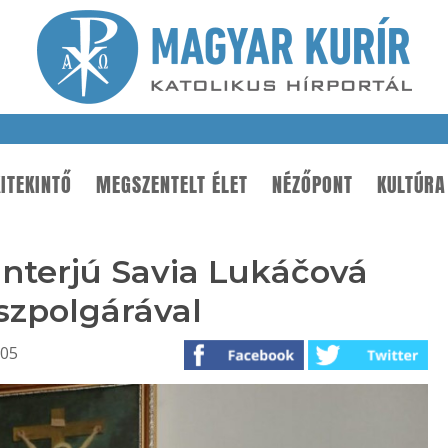
ITEKINTŐ
MEGSZENTELT ÉLET
NÉZŐPONT
KULTÚRA
 Interjú Savia Lukáčová
szpolgárával
:05