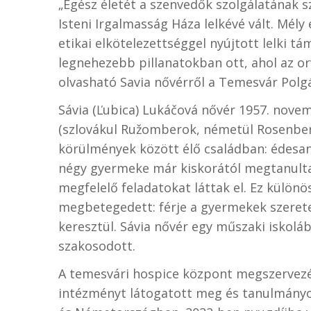
„Egész életét a szenvedők szolgálatának sz
Isteni Irgalmasság Háza lelkévé vált. Mély
etikai elkötelezettséggel nyújtott lelki t
legnehezebb pillanatokban ott, ahol az 
olvasható Savia nővérről a Temesvár Polg
Sávia (Ľubica) Lukáčová nővér 1957. nove
(szlovákul Ružomberok, németül Rosenberg
körülmények között élő családban: édesany
négy gyermeke már kiskorától megtanulta,
megfelelő feladatokat láttak el. Ez külö
megbetegedett: férje a gyermekek szerete
keresztül. Sávia nővér egy műszaki iskolá
szakosodott.
A temesvári hospice központ megszervez
intézményt látogatott meg és tanulmány