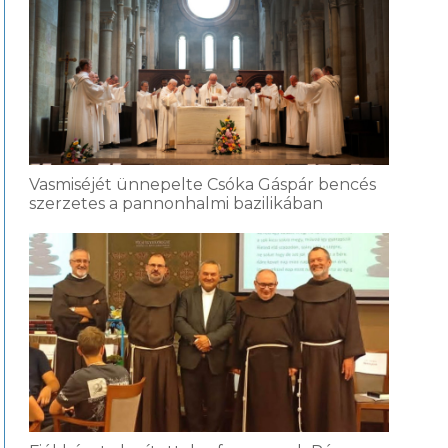
Vasmiséjét ünnepelte Csóka Gáspár bencés
szerzetes a pannonhalmi bazilikában