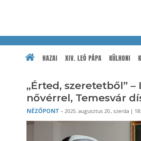
HAZAI
XIV. LEÓ PÁPA
KÜLHONI
K
„Érted, szeretetből” –
nővérrel, Temesvár dí
NÉZŐPONT
– 2025. augusztus 20., szerda | 18