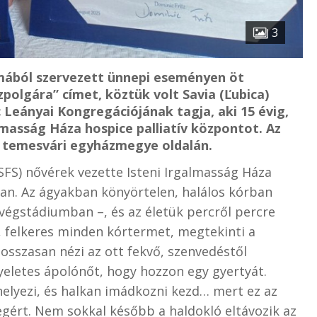
3
lmából szervezett ünnepi eseményen öt
polgára” címet, köztük volt Savia (Ľubica)
c Leányai Kongregációjának tagja, aki 15 évig,
lmasság Háza hospice palliatív központot. Az
 a temesvári egyházmegye oldalán.
CSFS) nővérek vezette Isteni Irgalmasság Háza
an. Az ágyakban könyörtelen, halálos kórban
égstádiumban –, és az életük percről percre
, felkeres minden kórtermet, megtekinti a
osszasan nézi az ott fekvő, szenvedéstől
yeletes ápolónőt, hogy hozzon egy gyertyát.
helyezi, és halkan imádkozni kezd… mert ez az
gért. Nem sokkal később a haldokló eltávozik az