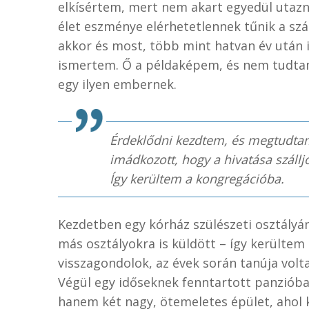
elkísértem, mert nem akart egyedül utazni
élet eszménye elérhetetlennek tűnik a szá
akkor és most, több mint hatvan év után 
ismertem. Ő a példaképem, és nem tudtam
egy ilyen embernek.
Érdeklődni kezdtem, és megtudta
imádkozott, hogy a hivatása szállj
Így kerültem a kongregációba.
Kezdetben egy kórház szülészeti osztály
más osztályokra is küldött – így kerültem
visszagondolok, az évek során tanúja volta
Végül egy időseknek fenntartott panzióba
hanem két nagy, ötemeletes épület, ahol 