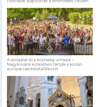
Fiókházat alapítottak a ferencesek Pécsen
A szolgálat és a közösség ünnepe –
Nagykovácsi közelében tartják a közép-
európai cserkésztalálkozót