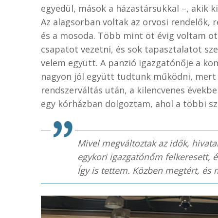
egyedül, mások a házastársukkal –, akik 
Az alagsorban voltak az orvosi rendelők, r
és a mosoda. Több mint öt évig voltam o
csapatot vezetni, és sok tapasztalatot sz
velem együtt. A panzió igazgatónője a ko
nagyon jól együtt tudtunk működni, mert 
rendszerváltás után, a kilencvenes években
egy kórházban dolgoztam, ahol a többi sz
Mivel megváltoztak az idők, hivatal
egykori igazgatónőm felkeresett, é
Így is tettem. Közben megtért, és