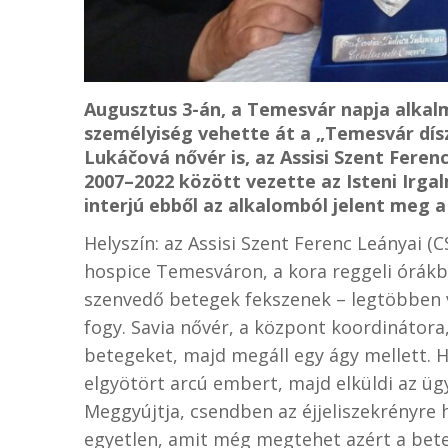
Augusztus 3-án, a Temesvár napja alka
személyiség vehette át a „Temesvár dísz
Lukáčová nővér is, az Assisi Szent Feren
2007–2022 között vezette az Isteni Irga
interjú ebből az alkalomból jelent meg
Helyszín: az Assisi Szent Ferenc Leányai (
hospice Temesváron, a kora reggeli órákb
szenvedő betegek fekszenek – legtöbben v
fogy. Savia nővér, a központ koordinátora
betegeket, majd megáll egy ágy mellett. H
elgyötört arcú embert, majd elküldi az üg
Meggyújtja, csendben az éjjeliszekrényre 
egyetlen, amit még megtehet azért a bete