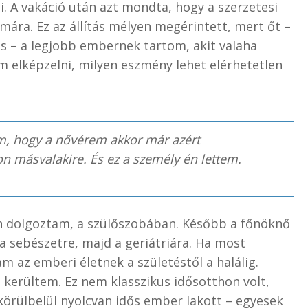
. A vakáció után azt mondta, hogy a szerzetesi
mára. Ez az állítás mélyen megérintett, mert őt –
is – a legjobb embernek tartom, akit valaha
 elképzelni, milyen eszmény lehet elérhetetlen
m, hogy a nővérem akkor már azért
on másvalakire. És ez a személy én lettem.
án dolgoztam, a szülőszobában. Később a főnöknő
 a sebészetre, majd a geriátriára. Ha most
m az emberi életnek a születéstől a halálig.
 kerültem. Ez nem klasszikus idősotthon volt,
körülbelül nyolcvan idős ember lakott – egyesek