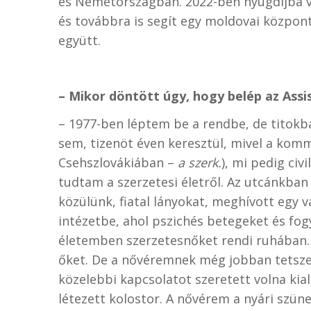
és Németországban. 2022-ben nyugdíjba 
és továbbra is segít egy moldovai közpon
együtt.
– Mikor döntött úgy, hogy belép az Assi
– 1977-ben léptem be a rendbe, de titokb
sem, tizenöt éven keresztül, mivel a komm
Csehszlovákiában –
a szerk.
), mi pedig ci
tudtam a szerzetesi életről. Az utcánkban
közülünk, fiatal lányokat, meghívott egy 
intézetbe, ahol pszichés betegeket és fog
életemben szerzetesnőket rendi ruhában.
őket. De a nővéremnek még jobban tetszet
közelebbi kapcsolatot szeretett volna kia
létezett kolostor. A nővérem a nyári szü