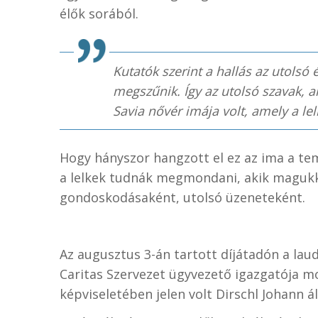
élők sorából.
Kutatók szerint a hallás az utolsó é
megszűnik. Így az utolsó szavak, 
Savia nővér imája volt, amely a lelk
Hogy hányszor hangzott el ez az ima a tem
a lelkek tudnák megmondani, akik magukk
gondoskodásaként, utolsó üzeneteként.
Az augusztus 3-án tartott díjátadón a la
Caritas Szervezet ügyvezető igazgatója 
képviseletében jelen volt Dirschl Johann á