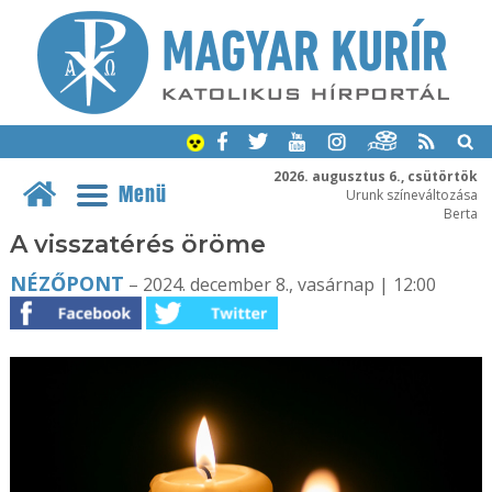
2026. augusztus 6., csütörtök
Menü
Urunk színeváltozása
Berta
A visszatérés öröme
NÉZŐPONT
– 2024. december 8., vasárnap | 12:00