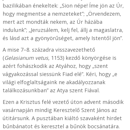
bazilikában énekeltek: „Sion népe! Íme jön az Úr,
hogy megmentse a nemzeteket”; „Örvendezem,
mert azt mondták nekem, az Úr házába
indulunk”; „Jeruzsálem, kelj fel, állj a magaslatra,
és lásd azt a gyönyörűséget, amely Istentől jön”.
A mise 7–8. századra visszavezethető
(
Gelasianum vetus,
1153) kezdő könyörgése is
azért fohászkodik az Atyához, hogy „szent
vágyakozással siessünk Fiad elé”. Kéri, hogy „e
világi elfoglaltságaink ne akadályozzanak
találkozásunkban” az Atya szent Fiával.
Ezen a Krisztus felé vezető úton advent második
vasárnapján mindig Keresztelő Szent János az
útitársunk. A pusztában kiáltó szavaként hirdet
bűnbánatot és keresztel a bűnök bocsánatára.