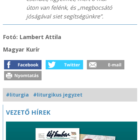
úton van felénk, és „megbocsátó
jóságával siet segítségünkre”.
Fotó: Lambert Attila
Magyar Kurír
#liturgia
#liturgikus jegyzet
Kapcsolódó
VEZETŐ HÍREK
fotógaléria