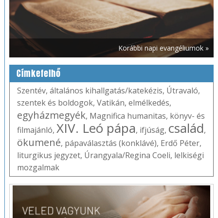
Korábbi napi evangéliumok »
Címkefelhő
Szentév
,
általános kihallgatás/katekézis
,
Útravaló
,
szentek és boldogok
,
Vatikán
,
elmélkedés
,
egyházmegyék
,
Magnifica humanitas
,
könyv- és
XIV. Leó pápa
család
filmajánló
,
,
ifjúság
,
,
ökumené
,
pápaválasztás (konklávé)
,
Erdő Péter
,
liturgikus jegyzet
,
Úrangyala/Regina Coeli
,
lelkiségi
mozgalmak