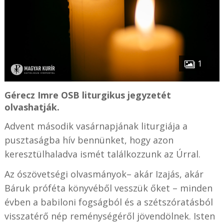
1
Gérecz Imre OSB liturgikus jegyzetét
olvashatják.
Advent második vasárnapjának liturgiája a
pusztaságba hív bennünket, hogy azon
keresztülhaladva ismét találkozzunk az Úrral.
Az ószövetségi olvasmányok– akár Izajás, akár
Báruk próféta könyvéből vesszük őket – minden
évben a babiloni fogságból és a szétszóratásból
visszatérő nép reménységéről jövendölnek. Isten