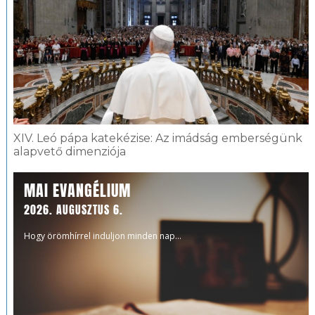
XIV. Leó pápa katekézise: Az imádság emberségünk
alapvető dimenziója
MAI EVANGÉLIUM
2026. AUGUSZTUS 6.
Hogy örömhírrel induljon minden nap...