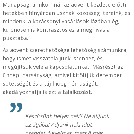
Manapság, amikor már az advent kezdete előtti
hetekben fényárban úsznak közösségi tereink, és
mindenki a karácsonyi vásárlások lázában ég,
különösen is kontrasztos ez a meghívás a
pusztába.
Az advent szerethetősége lehetőség számunkra,
hogy ismét visszataláljunk Istenhez, és
megújítsuk vele a kapcsolatunkat. Másrészt az
ünnepi harsányság, amivel kitöltjük december
sötétségét és a táj hideg némaságát,
akadályozhatja is ezt a találkozást.
Készítsünk helyet neki! Ne álljunk
az útjába! Adjunk neki időt,
csendet, figyelmet, mert ő már