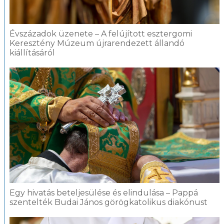
Évszázadok üzenete – A felújított esztergomi
Keresztény Múzeum újrarendezett állandó
kiállításáról
Egy hivatás beteljesülése és elindulása – Pappá
szentelték Budai János görögkatolikus diakónust