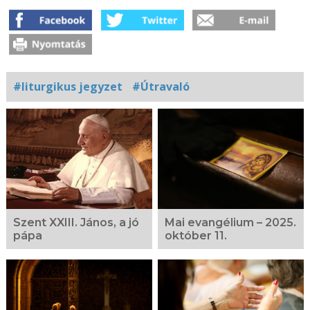
#liturgikus jegyzet
#Útravaló
Kapcsolódó
fotógaléria
Szent XXIII. János, a jó
Mai evangélium – 2025.
pápa
október 11.