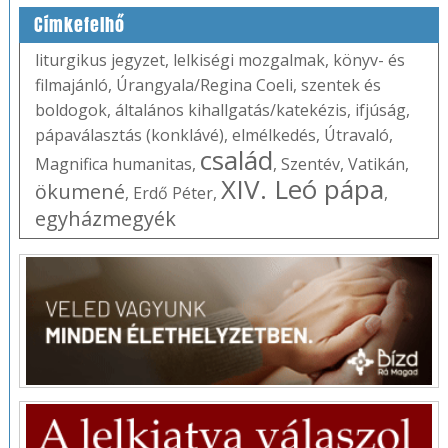
Címkefelhő
liturgikus jegyzet
,
lelkiségi mozgalmak
,
könyv- és
filmajánló
,
Úrangyala/Regina Coeli
,
szentek és
boldogok
,
általános kihallgatás/katekézis
,
ifjúság
,
pápaválasztás (konklávé)
,
elmélkedés
,
Útravaló
,
család
Magnifica humanitas
,
,
Szentév
,
Vatikán
,
XIV. Leó pápa
ökumené
,
Erdő Péter
,
,
egyházmegyék