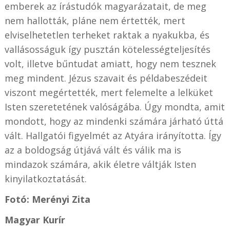
emberek az írástudók magyarázatait, de meg
nem hallották, pláne nem értették, mert
elviselhetetlen terheket raktak a nyakukba, és
vallásosságuk így pusztán kötelességteljesítés
volt, illetve bűntudat amiatt, hogy nem tesznek
meg mindent. Jézus szavait és példabeszédeit
viszont megértették, mert felemelte a lelküket
Isten szeretetének valóságába. Úgy mondta, amit
mondott, hogy az mindenki számára járható úttá
vált. Hallgatói figyelmét az Atyára irányította. Így
az a boldogság útjává vált és válik ma is
mindazok számára, akik életre váltják Isten
kinyilatkoztatását.
Fotó: Merényi Zita
Magyar Kurír