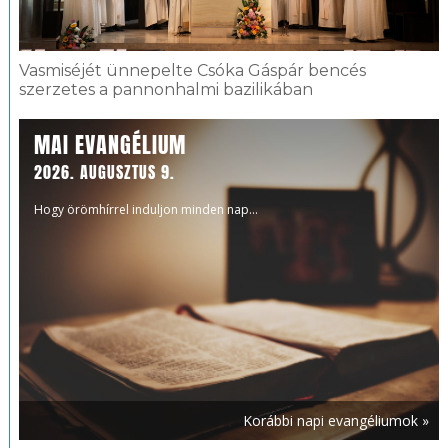
Vasmiséjét ünnepelte Csóka Gáspár bencés
szerzetes a pannonhalmi bazilikában
MAI EVANGÉLIUM
2026. AUGUSZTUS 9.
Hogy örömhírrel induljon minden nap...
Korábbi napi evangéliumok »