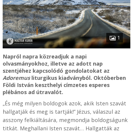
1
Napról napra közreadjuk a napi
olvasmányokhoz, illetve az adott nap
szentjéhez kapcsolódó gondolatokat az
Adoremus
liturgikus kiadványból. Októberben
Földi István keszthelyi címzetes esperes
plébános ad útravalót.
„És még milyen boldogok azok, akik Isten szavát
hallgatják és meg is tartják!” Jézus, válaszul az
asszony felkiáltására, megmondja boldogságunk
titkát. Meghallani Isten szavát… Hallgatták az