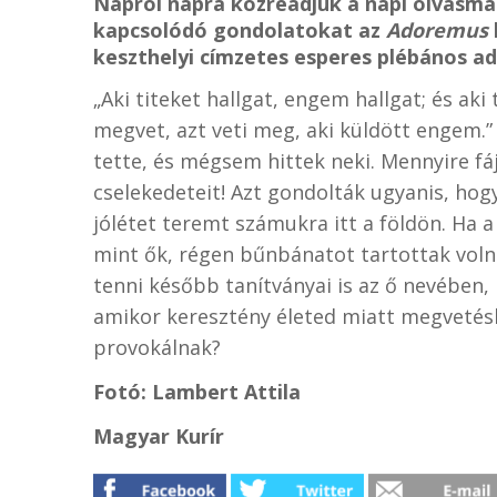
Napról napra közreadjuk a napi olvasmán
kapcsolódó gondolatokat az
Adoremus
keszthelyi címzetes esperes plébános ad
„Aki titeket hallgat, engem hallgat; és a
megvet, azt veti meg, aki küldött engem.”
tette, és mégsem hittek neki. Mennyire fáj
cselekedeteit! Azt gondolták ugyanis, hog
jólétet teremt számukra itt a földön. Ha 
mint ők, régen bűnbánatot tartottak volna
tenni később tanítványai is az ő nevében,
amikor keresztény életed miatt megvetés
provokálnak?
Fotó: Lambert Attila
Magyar Kurír