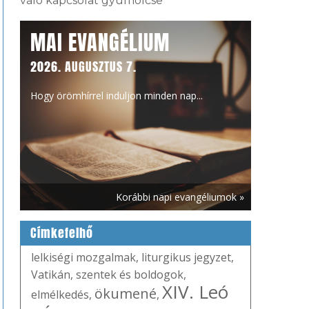
való kapcsolat gyümölcse
MAI EVANGÉLIUM
2026. AUGUSZTUS 7.
Hogy örömhírrel induljon minden nap...
Korábbi napi evangéliumok »
Címkefelhő
lelkiségi mozgalmak
,
liturgikus jegyzet
,
Vatikán
,
szentek és boldogok
,
XIV. Leó
ökumené
elmélkedés
,
,