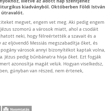
yokhoz, illetve az adott nap szentjéhez
liturgikus kiadványból. Októberben Földi István
 útravalót.
ki titeket megvet, engem vet meg. Aki pedig engem
 Jézus szomorú a városok miatt, ahol a csodáit
hatott neki, hogy félreértették a szavait és a
y az eljövendő Messiás megszabadítja őket, és
a pogány városok annyi bizonyítékot kaptak volna,
. Jézus pedig bűnbánatra hívja őket. Ezt fogják
 mert azonosítja magát velük. Hogyan viselkedsz,
ben, gúnyban van részed, nem értenek,