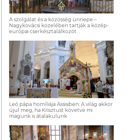
A szolgálat és a közösség ünnepe –
Nagykovácsi közelében tartják a közép-
európai cserkésztalálkozót
Leó pápa homíliája Assisiben: A világ akkor
újul meg, ha Krisztust követve mi
magunk is átalakulunk