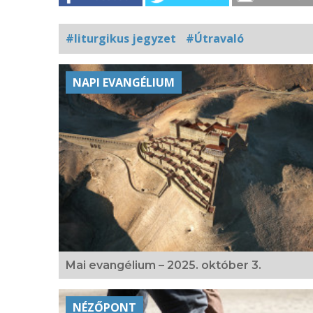
#liturgikus jegyzet
#Útravaló
Kapcsolódó
NAPI EVANGÉLIUM
fotógaléria
Mai evangélium – 2025. október 3.
NÉZŐPONT