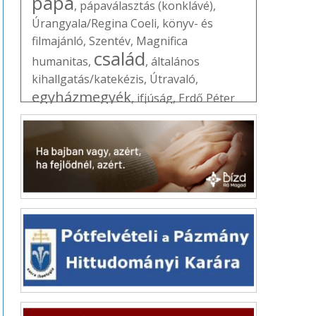
pápa
,
pápaválasztás (konklávé)
,
Úrangyala/Regina Coeli
,
könyv- és
filmajánló
,
Szentév
,
Magnifica
család
humanitas
,
,
általános
kihallgatás/katekézis
,
Útravaló
,
egyházmegyék
,
ifjúság
,
Erdő Péter