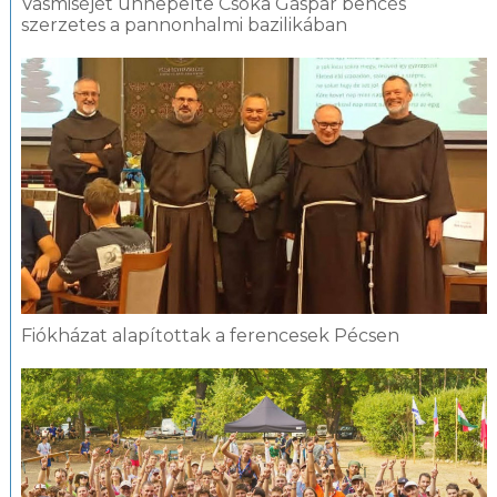
Vasmiséjét ünnepelte Csóka Gáspár bencés
szerzetes a pannonhalmi bazilikában
Fiókházat alapítottak a ferencesek Pécsen