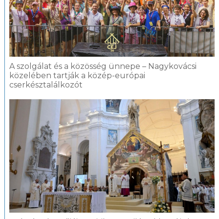
A szolgálat és a közösség ünnepe – Nagykovácsi
közelében tartják a közép-európai
cserkésztalálkozót