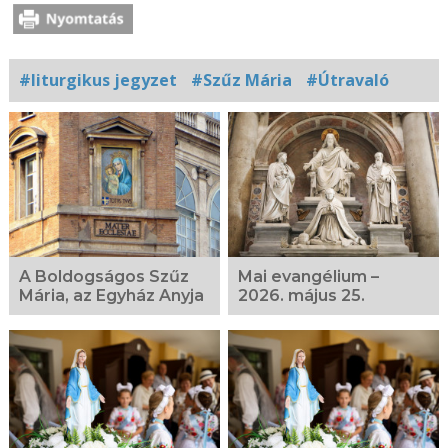
#liturgikus jegyzet
#Szűz Mária
#Útravaló
Kapcsolódó
fotógaléria
A Boldogságos Szűz
Mai evangélium –
Mária, az Egyház Anyja
2026. május 25.