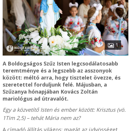
1
A Boldogságos Szűz Isten legcsodálatosabb
teremtménye és a legszebb az asszonyok
között: méltó arra, hogy tisztelet övezze, és
szeretettel forduljunk felé. Májusban, a
Szűzanya hónapjában Kovács Zoltán
mariológus ad útravalót.
Egy a közvetítő Isten és ember között: Krisztus (vö.
1Tim 2,5) – tehát Mária nem az?
A címadó állítás világos: magát az üdvösséget