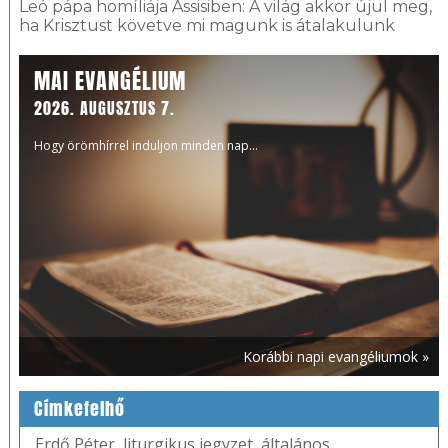
Leó pápa homíliája Assisiben: A világ akkor újul meg,
ha Krisztust követve mi magunk is átalakulunk
MAI EVANGÉLIUM
2026. AUGUSZTUS 7.
Hogy örömhírrel induljon minden nap...
Korábbi napi evangéliumok »
Címkefelhő
Erdő Péter
,
liturgikus jegyzet
,
általános