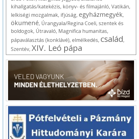
kihallgatás/katekézis
,
könyv- és filmajánló
,
Vatikán
,
egyházmegyék
lelkiségi mozgalmak
,
ifjúság
,
,
ökumené
,
Úrangyala/Regina Coeli
,
szentek és
boldogok
,
Útravaló
,
Magnifica humanitas
,
család
pápaválasztás (konklávé)
,
elmélkedés
,
,
XIV. Leó pápa
Szentév
,